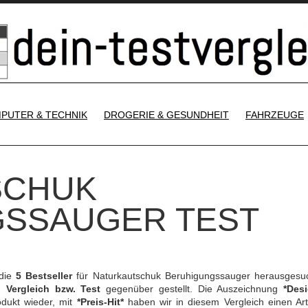
SKIP TO CONTENT
PUTER & TECHNIK
DROGERIE & GESUNDHEIT
FAHRZEUGE
SCHUK
SSAUGER TEST
 die
5 Bestseller
für Naturkautschuk Beruhigungssauger herausgesu
en
Vergleich bzw. Test
gegenüber gestellt. Die Auszeichnung
*Desi
odukt wieder, mit
*Preis-Hit*
haben wir in diesem Vergleich einen Arti