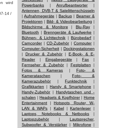
en wird
Powerbanks
|
Anrufbeantworter
|
Antennen, DVB-T & Satelittenschüsseln
07-14 /
|
Aufnahmegeräte
|
Backup
|
Beamer &
Projektoren
|
Bild- & Videobearbeitung
|
Bildschirme & Monitore
|
Blu-Ray
|
Bluetooth
|
Brenngeräte & Laufwerke
|
Bühnen- & Lichttechnik
|
Bürobedarf
|
Camcorder
|
CD-Zubehör
|
Computer
|
Computer-Sicherheit
|
Dockingstationen
|
Drucker & Zubehör
|
E-Book- & E-
Reader
|
Eingabegeräte
|
Fax
|
Fernseher & Zubehör
|
Festplatten
|
Fotos & Kameras
|
Foto- &
Kamerataschen
|
Foto- &
Kamerazubehör
|
Funktechnik
|
Grafikkarten
|
Handy & Smartphone
|
Handy-Zubehör
|
Handytaschen und -
schalen
|
Headsets & Kopfhörer
|
Home
Entertainment
|
Hotspots, Router, W-
LAN & WAPs
|
Kabel
|
Kartenleser
|
Laptops, Notebooks & Netbooks
|
Laptopzubehör
|
Lautsprecher,
Subwoofer & Verstärker
|
Mikrofone
|