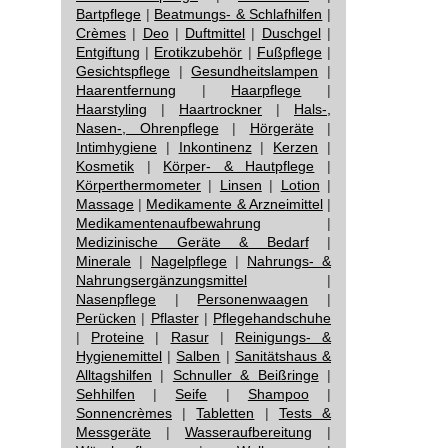
Bartpflege
|
Beatmungs- & Schlafhilfen
|
Crèmes
|
Deo
|
Duftmittel
|
Duschgel
|
Entgiftung
|
Erotikzubehör
|
Fußpflege
|
Gesichtspflege
|
Gesundheitslampen
|
Haarentfernung
|
Haarpflege
|
Haarstyling
|
Haartrockner
|
Hals-,
Nasen-, Ohrenpflege
|
Hörgeräte
|
Intimhygiene
|
Inkontinenz
|
Kerzen
|
Kosmetik
|
Körper- & Hautpflege
|
Körperthermometer
|
Linsen
|
Lotion
|
Massage
|
Medikamente & Arzneimittel
|
Medikamentenaufbewahrung
|
Medizinische Geräte & Bedarf
|
Minerale
|
Nagelpflege
|
Nahrungs- &
Nahrungsergänzungsmittel
|
Nasenpflege
|
Personenwaagen
|
Perücken
|
Pflaster
|
Pflegehandschuhe
|
Proteine
|
Rasur
|
Reinigungs- &
Hygienemittel
|
Salben
|
Sanitätshaus &
Alltagshilfen
|
Schnuller & Beißringe
|
Sehhilfen
|
Seife
|
Shampoo
|
Sonnencrèmes
|
Tabletten
|
Tests &
Messgeräte
|
Wasseraufbereitung
|