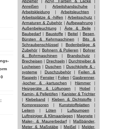
Abzieher
|
Acryl, Farben & Lacke
|
Anreißen
|
Arbeitshandschuhe
|
Arbeitskleidung
|
Arbeitsleuchten
|
Arbeitsplätze & -hilfen
|
Arbeitsschutz
|
Armaturen & Zubehör
|
Aufbewahrung
|
Außenbeleuchtung
|
Äxte & Beile
|
Baubedarf
|
Baustoffe
|
Beitel
|
Besen,
Bürsten & Kehrmaschinen
|
Bits &
Schraubenschlüssel
|
Bodenbeläge &
Zubehör
|
Bohnern & Polieren
|
Bohrer
& Bohrmaschinen
|
Brandschutz
|
ungs-
Brecheisen
|
Drechseln
|
Durchtreiber &
Locheisen
|
Duschen
|
Duschköpfe & -
form
systeme
|
Duschzubehör
|
Feilen &
 0
Raspeln
|
Fenster
|
Folien
|
Gasbrenner,
-kocher & -kartuschen
|
Hämmer
|
Heizgeräte & Lüftungen
|
Hobel
|
Kamin- & Pelletöfen
|
Kanister & Trichter
|
Klebeband
|
Kleben & Dichtstoffe
|
:
Kompressoren
|
Kunststoffplatten
|
Leitern
|
Löten
|
Luftpumpen
|
Luftreiniger & Klimaanlagen
|
Magnete
|
Maler- & Maurerbedarf
|
Maßbänder,
Meter & Maßstäbe
|
Meißel
|
Melder,