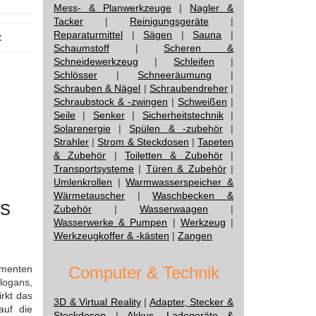
Mess- & Planwerkzeuge
|
Nagler &
Tacker
|
Reinigungsgeräte
|
Reparaturmittel
|
Sägen
|
Sauna
|
:
Schaumstoff
|
Scheren &
Schneidewerkzeug
|
Schleifen
|
Schlösser
|
Schneeräumung
|
Schrauben & Nägel
|
Schraubendreher
|
Schraubstock & -zwingen
|
Schweißen
|
Seile
|
Senker
|
Sicherheitstechnik
|
Solarenergie
|
Spülen & -zubehör
|
Strahler
|
Strom & Steckdosen
|
Tapeten
& Zubehör
|
Toiletten & Zubehör
|
Transportsysteme
|
Türen & Zubehör
|
Umlenkrollen
|
Warmwasserspeicher &
Wärmetauscher
|
Waschbecken &
us
Zubehör
|
Wasserwaagen
|
Wasserwerke & Pumpen
|
Werkzeug
|
Werkzeugkoffer & -kästen
|
Zangen
umenten
Computer & Technik
logans,
irkt das
3D & Virtual Reality
|
Adapter, Stecker &
auf die
Steckdosen
|
Akkus, Ladegeräte &