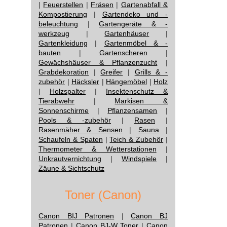
|
Feuerstellen
|
Fräsen
|
Gartenabfall &
Kompostierung
|
Gartendeko und -
beleuchtung
|
Gartengeräte & -
werkzeug
|
Gartenhäuser
|
Gartenkleidung
|
Gartenmöbel & -
bauten
|
Gartenscheren
|
Gewächshäuser & Pflanzenzucht
|
Grabdekoration
|
Greifer
|
Grills & -
zubehör
|
Häcksler
|
Hängemöbel
|
Holz
|
Holzspalter
|
Insektenschutz &
Tierabwehr
|
Markisen &
Sonnenschirme
|
Pflanzensamen
|
Pools & -zubehör
|
Rasen
|
Rasenmäher & Sensen
|
Sauna
|
Schaufeln & Spaten
|
Teich & Zubehör
|
Thermometer & Wetterstationen
|
Unkrautvernichtung
|
Windspiele
|
Zäune & Sichtschutz
Toner (Canon)
Canon BIJ Patronen
|
Canon BJ
Patronen
|
Canon BJ-W Toner
|
Canon