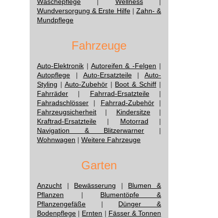
Wäschepflege
|
Wellness
|
Wundversorgung & Erste Hilfe
|
Zahn- &
Mundpflege
Fahrzeuge
Auto-Elektronik
|
Autoreifen & -Felgen
|
Autopflege
|
Auto-Ersatzteile
|
Auto-
Styling
|
Auto-Zubehör
|
Boot & Schiff
|
Fahrräder
|
Fahrrad-Ersatzteile
|
Fahradschlösser
|
Fahrrad-Zubehör
|
Fahrzeugsicherheit
|
Kindersitze
|
Kraftrad-Ersatzteile
|
Motorrad
|
Navigation & Blitzerwarner
|
Wohnwagen
|
Weitere Fahrzeuge
Garten
Anzucht
|
Bewässerung
|
Blumen &
Pflanzen
|
Blumentöpfe &
Pflanzengefäße
|
Dünger &
Bodenpflege
|
Ernten
|
Fässer & Tonnen