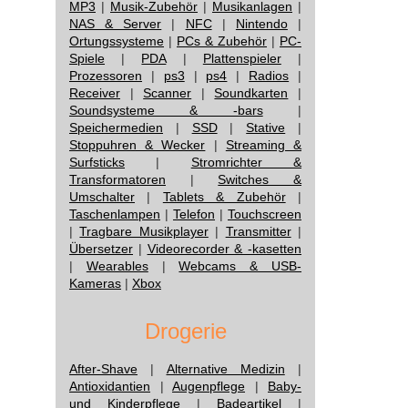
MP3
|
Musik-Zubehör
|
Musikanlagen
|
NAS & Server
|
NFC
|
Nintendo
|
Ortungssysteme
|
PCs & Zubehör
|
PC-
Spiele
|
PDA
|
Plattenspieler
|
Prozessoren
|
ps3
|
ps4
|
Radios
|
Receiver
|
Scanner
|
Soundkarten
|
Soundsysteme & -bars
|
Speichermedien
|
SSD
|
Stative
|
Stoppuhren & Wecker
|
Streaming &
Surfsticks
|
Stromrichter &
Transformatoren
|
Switches &
Umschalter
|
Tablets & Zubehör
|
Taschenlampen
|
Telefon
|
Touchscreen
|
Tragbare Musikplayer
|
Transmitter
|
Übersetzer
|
Videorecorder & -kasetten
|
Wearables
|
Webcams & USB-
Kameras
|
Xbox
Drogerie
After-Shave
|
Alternative Medizin
|
Antioxidantien
|
Augenpflege
|
Baby-
und Kinderpflege
|
Badeartikel
|