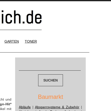
GARTEN
TONER
Suchen
nach:
Baumarkt
cht und
gn-Hit*
Abläufe
|
Absperrsysteme & Zubehör
|
kel mit