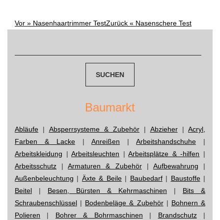
Vor »
Nasenhaartrimmer Test
Zurück «
Nasenschere Test
Post
Suchen
navigation
nach:
Baumarkt
Abläufe
|
Absperrsysteme & Zubehör
|
Abzieher
|
Acryl,
Farben & Lacke
|
Anreißen
|
Arbeitshandschuhe
|
Arbeitskleidung
|
Arbeitsleuchten
|
Arbeitsplätze & -hilfen
|
Arbeitsschutz
|
Armaturen & Zubehör
|
Aufbewahrung
|
Außenbeleuchtung
|
Äxte & Beile
|
Baubedarf
|
Baustoffe
|
Beitel
|
Besen, Bürsten & Kehrmaschinen
|
Bits &
Schraubenschlüssel
|
Bodenbeläge & Zubehör
|
Bohnern &
Polieren
|
Bohrer & Bohrmaschinen
|
Brandschutz
|