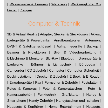
|
Wasserwerke & Pumpen
|
Werkzeug
|
Werkzeugkoffer & -
kästen
|
Zangen
Computer & Technik
3D & Virtual Reality
|
Adapter, Stecker & Steckdosen
|
Akkus,
Ladegeräte & Powerbanks
|
Anrufbeantworter
|
Antennen,
DVB-T & Satelittenschüsseln
|
Aufnahmegeräte
|
Backup
|
Beamer & Projektoren
|
Bild- & Videobearbeitung
|
Bildschirme & Monitore
|
Blu-Ray
|
Bluetooth
|
Brenngeräte &
Laufwerke
|
Bühnen- & Lichttechnik
|
Bürobedarf
|
Camcorder
|
CD-Zubehör
|
Computer
|
Computer-Sicherheit
|
Dockingstationen
|
Drucker & Zubehör
|
E-Book- & E-Reader
|
Eingabegeräte
|
Fax
|
Fernseher & Zubehör
|
Festplatten
|
Fotos & Kameras
|
Foto- & Kamerataschen
|
Foto- &
Kamerazubehör
|
Funktechnik
|
Grafikkarten
|
Handy &
Smartphone
|
Handy-Zubehör
|
Handytaschen und -schalen
|
Headsets & Kopfhörer
|
Home Entertainment
|
Hotspots,