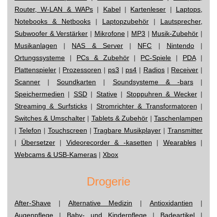
Router, W-LAN & WAPs
|
Kabel
|
Kartenleser
|
Laptops,
Notebooks & Netbooks
|
Laptopzubehör
|
Lautsprecher,
Subwoofer & Verstärker
|
Mikrofone
|
MP3
|
Musik-Zubehör
|
Musikanlagen
|
NAS & Server
|
NFC
|
Nintendo
|
Ortungssysteme
|
PCs & Zubehör
|
PC-Spiele
|
PDA
|
Plattenspieler
|
Prozessoren
|
ps3
|
ps4
|
Radios
|
Receiver
|
Scanner
|
Soundkarten
|
Soundsysteme & -bars
|
Speichermedien
|
SSD
|
Stative
|
Stoppuhren & Wecker
|
Streaming & Surfsticks
|
Stromrichter & Transformatoren
|
Switches & Umschalter
|
Tablets & Zubehör
|
Taschenlampen
|
Telefon
|
Touchscreen
|
Tragbare Musikplayer
|
Transmitter
|
Übersetzer
|
Videorecorder & -kasetten
|
Wearables
|
Webcams & USB-Kameras
|
Xbox
Drogerie
After-Shave
|
Alternative Medizin
|
Antioxidantien
|
Augenpflege
|
Baby- und Kinderpflege
|
Badeartikel
|