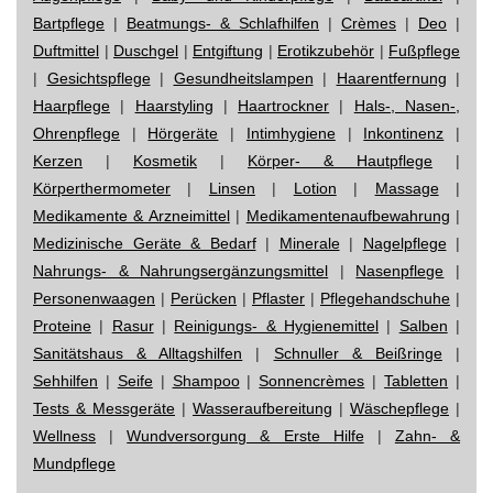
Bartpflege
|
Beatmungs- & Schlafhilfen
|
Crèmes
|
Deo
|
Duftmittel
|
Duschgel
|
Entgiftung
|
Erotikzubehör
|
Fußpflege
|
Gesichtspflege
|
Gesundheitslampen
|
Haarentfernung
|
Haarpflege
|
Haarstyling
|
Haartrockner
|
Hals-, Nasen-,
Ohrenpflege
|
Hörgeräte
|
Intimhygiene
|
Inkontinenz
|
Kerzen
|
Kosmetik
|
Körper- & Hautpflege
|
Körperthermometer
|
Linsen
|
Lotion
|
Massage
|
Medikamente & Arzneimittel
|
Medikamentenaufbewahrung
|
Medizinische Geräte & Bedarf
|
Minerale
|
Nagelpflege
|
Nahrungs- & Nahrungsergänzungsmittel
|
Nasenpflege
|
Personenwaagen
|
Perücken
|
Pflaster
|
Pflegehandschuhe
|
Proteine
|
Rasur
|
Reinigungs- & Hygienemittel
|
Salben
|
Sanitätshaus & Alltagshilfen
|
Schnuller & Beißringe
|
Sehhilfen
|
Seife
|
Shampoo
|
Sonnencrèmes
|
Tabletten
|
Tests & Messgeräte
|
Wasseraufbereitung
|
Wäschepflege
|
Wellness
|
Wundversorgung & Erste Hilfe
|
Zahn- &
Mundpflege