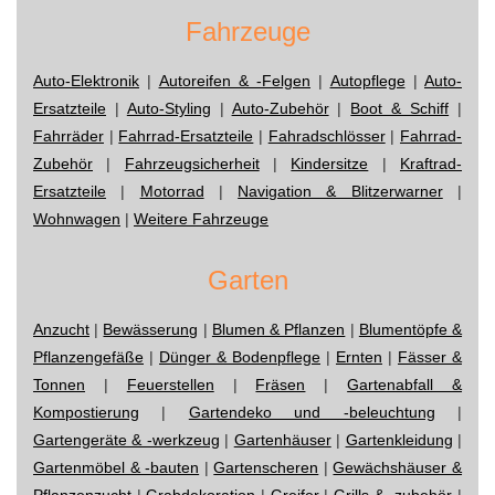
Fahrzeuge
Auto-Elektronik
|
Autoreifen & -Felgen
|
Autopflege
|
Auto-
Ersatzteile
|
Auto-Styling
|
Auto-Zubehör
|
Boot & Schiff
|
Fahrräder
|
Fahrrad-Ersatzteile
|
Fahradschlösser
|
Fahrrad-
Zubehör
|
Fahrzeugsicherheit
|
Kindersitze
|
Kraftrad-
Ersatzteile
|
Motorrad
|
Navigation & Blitzerwarner
|
Wohnwagen
|
Weitere Fahrzeuge
Garten
Anzucht
|
Bewässerung
|
Blumen & Pflanzen
|
Blumentöpfe &
Pflanzengefäße
|
Dünger & Bodenpflege
|
Ernten
|
Fässer &
Tonnen
|
Feuerstellen
|
Fräsen
|
Gartenabfall &
Kompostierung
|
Gartendeko und -beleuchtung
|
Gartengeräte & -werkzeug
|
Gartenhäuser
|
Gartenkleidung
|
Gartenmöbel & -bauten
|
Gartenscheren
|
Gewächshäuser &
Pflanzenzucht
|
Grabdekoration
|
Greifer
|
Grills & -zubehör
|