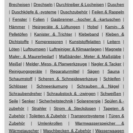
Brecheisen
|
Drechseln
|
Durchtreiber & Locheisen
|
Duschen
|
Duschköpfe & -systeme
|
Duschzubehör
|
Feilen & Raspeln
|
Fenster
|
Folien
|
Gasbrenner, -kocher & -kartuschen
|
Hämmer
|
Heizgeräte & Lüftungen
|
Hobel
|
Kamin- &
Pelletöfen
|
Kanister & Trichter
|
Klebeband
|
Kleben &
Dichtstoffe
|
Kompressoren
|
Kunststoffplatten
|
Leitern
|
Löten
|
Luftpumpen
|
Luftreiniger & Klimaanlagen
|
Magnete
|
Maler- & Maurerbedarf
|
Maßbänder, Meter & Maßstäbe
|
Meißel
|
Melder, Mess- & Planwerkzeuge
|
Nagler & Tacker
|
Reinigungsgeräte
|
Reparaturmittel
|
Sägen
|
Sauna
|
Schaumstoff
|
Scheren & Schneidewerkzeug
|
Schleifen
|
Schlösser
|
Schneeräumung
|
Schrauben & Nägel
|
Schraubendreher
|
Schraubstock & -zwingen
|
Schweißen
|
Seile
|
Senker
|
Sicherheitstechnik
|
Solarenergie
|
Spülen & -
zubehör
|
Strahler
|
Strom & Steckdosen
|
Tapeten &
Zubehör
|
Toiletten & Zubehör
|
Transportsysteme
|
Türen &
Zubehör
|
Umlenkrollen
|
Warmwasserspeicher &
Wärmetauscher
|
Waschbecken & Zubehör
|
Wasserwaagen