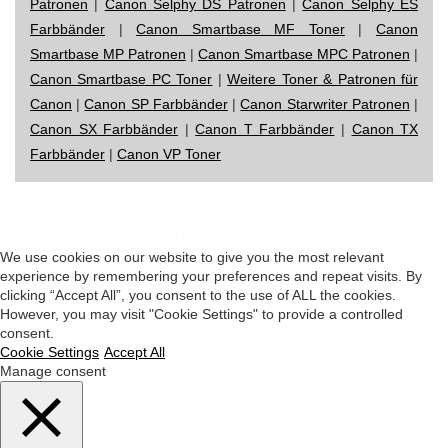
Patronen
|
Canon Selphy DS Patronen
|
Canon Selphy ES
Farbbänder
|
Canon Smartbase MF Toner
|
Canon
Smartbase MP Patronen
|
Canon Smartbase MPC Patronen
|
Canon Smartbase PC Toner
|
Weitere Toner & Patronen für
Canon
|
Canon SP Farbbänder
|
Canon Starwriter Patronen
|
Canon SX Farbbänder
|
Canon T Farbbänder
|
Canon TX
Farbbänder
|
Canon VP Toner
Impressum
|
Datenschutz
|
Startseite
We use cookies on our website to give you the most relevant
experience by remembering your preferences and repeat visits. By
clicking “Accept All”, you consent to the use of ALL the cookies.
However, you may visit "Cookie Settings" to provide a controlled
consent.
Cookie Settings
Accept All
Manage consent