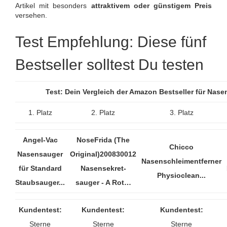
Artikel mit besonders
attraktivem oder günstigem Preis
versehen.
Test Empfehlung: Diese fünf
Bestseller solltest Du testen
Test: Dein Vergleich der Amazon Bestseller für Na
1. Platz
2. Platz
3. Platz
Angel-Vac
NoseFrida (The
Chicco
Nasensauger
Original)200830012
Nasenschleimentferner
für Standard
Nasensekret-
Physioclean...
Staubsauger...
sauger - A Rot…
Kundentest:
Kundentest:
Kundentest:
Sterne
Sterne
Sterne