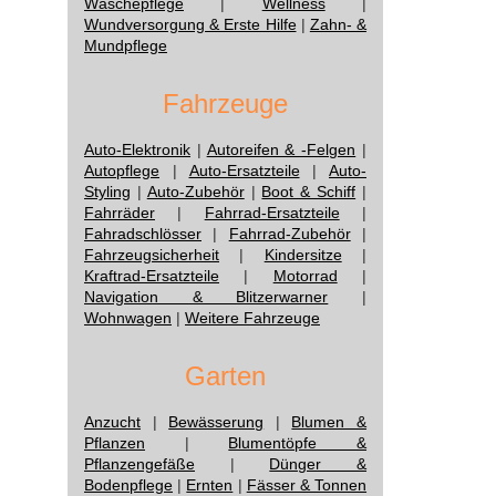
Wäschepflege
|
Wellness
|
Wundversorgung & Erste Hilfe
|
Zahn- &
Mundpflege
Fahrzeuge
Auto-Elektronik
|
Autoreifen & -Felgen
|
Autopflege
|
Auto-Ersatzteile
|
Auto-
Styling
|
Auto-Zubehör
|
Boot & Schiff
|
Fahrräder
|
Fahrrad-Ersatzteile
|
Fahradschlösser
|
Fahrrad-Zubehör
|
Fahrzeugsicherheit
|
Kindersitze
|
Kraftrad-Ersatzteile
|
Motorrad
|
Navigation & Blitzerwarner
|
Wohnwagen
|
Weitere Fahrzeuge
Garten
Anzucht
|
Bewässerung
|
Blumen &
Pflanzen
|
Blumentöpfe &
Pflanzengefäße
|
Dünger &
Bodenpflege
|
Ernten
|
Fässer & Tonnen