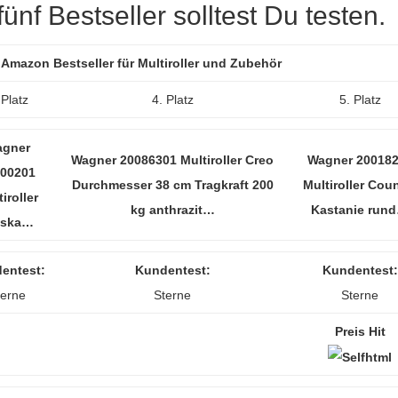
nf Bestseller solltest Du testen.
r Amazon Bestseller für Multiroller und Zubehör
 Platz
4. Platz
5. Platz
gner
Wagner 20086301 Multiroller Creo
Wagner 20018
00201
Durchmesser 38 cm Tragkraft 200
Multiroller Cou
iroller
kg anthrazit…
Kastanie run
aska…
entest:
Kundentest:
Kundentest:
terne
Sterne
Sterne
Preis Hit