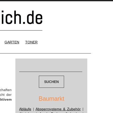
GARTEN
TONER
Suchen
nach:
chaften
cht der
Baumarkt
aktivem
Abläufe
|
Absperrsysteme & Zubehör
|