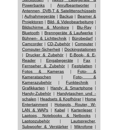
Powerbanks
|
Anrufbeantworter
|
Antennen, DVB-T & Satelittenschüsseln
|
Aufnahmegeräte
|
Backup
|
Beamer &
Projektoren
|
Bild- & Videobearbeitung
|
Bildschirme & Monitore
|
Blu-Ray
|
Bluetooth
|
Brenngeräte & Laufwerke
|
Bühnen- & Lichttechnik
|
Bürobedarf
|
Camcorder
|
CD-Zubehör
|
Computer
|
Computer-Sicherheit
|
Dockingstationen
|
Drucker & Zubehör
|
E-Book- & E-
Reader
|
Eingabegeräte
|
Fax
|
Fernseher & Zubehör
|
Festplatten
|
Fotos & Kameras
|
Foto- &
Kamerataschen
|
Foto- &
Kamerazubehör
|
Funktechnik
|
Grafikkarten
|
Handy & Smartphone
|
Handy-Zubehör
|
Handytaschen und -
schalen
|
Headsets & Kopfhörer
|
Home
Entertainment
|
Hotspots, Router, W-
LAN & WAPs
|
Kabel
|
Kartenleser
|
Laptops, Notebooks & Netbooks
|
Laptopzubehör
|
Lautsprecher,
Subwoofer & Verstärker
|
Mikrofone
|