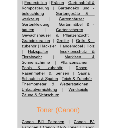
|
Feuerstellen
|
Fräsen
|
Gartenabfall &
Kompostierung
|
Gartendeko und -
beleuchtung
|
Gartengeräte & -
werkzeug
|
Gartenhäuser
|
Gartenkleidung
|
Gartenmöbel & -
bauten
|
Gartenscheren
|
Gewächshäuser & Pflanzenzucht
|
Grabdekoration
|
Greifer
|
Grills & -
zubehör
|
Häcksler
|
Hängemöbel
|
Holz
|
Holzspalter
|
Insektenschutz &
Tierabwehr
|
Markisen &
Sonnenschirme
|
Pflanzensamen
|
Pools & -zubehör
|
Rasen
|
Rasenmäher & Sensen
|
Sauna
|
Schaufeln & Spaten
|
Teich & Zubehör
|
Thermometer & Wetterstationen
|
Unkrautvernichtung
|
Windspiele
|
Zäune & Sichtschutz
Toner (Canon)
Canon BIJ Patronen
|
Canon BJ
Patronen
|
Canon BJ-W Toner
|
Canon