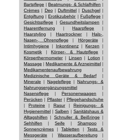
Bartpflege
|
Beatmungs- & Schlafhilfen
|
Crèmes
|
Deo
|
Duftmittel
|
Duschgel
|
Entgiftung
|
Erotikzubehör
|
Fußpflege
|
Gesichtspflege
|
Gesundheitslampen
|
Haarentfernung
|
Haarpflege
|
Haarstyling
|
Haartrockner
|
Hals-,
Nasen-, Ohrenpflege
|
Hörgeräte
|
Intimhygiene
|
Inkontinenz
|
Kerzen
|
Kosmetik
|
Körper- & Hautpflege
|
Körperthermometer
|
Linsen
|
Lotion
|
Massage
|
Medikamente & Arzneimittel
|
Medikamentenaufbewahrung
|
Medizinische Geräte & Bedarf
|
Minerale
|
Nagelpflege
|
Nahrungs- &
Nahrungsergänzungsmittel
|
Nasenpflege
|
Personenwaagen
|
Perücken
|
Pflaster
|
Pflegehandschuhe
|
Proteine
|
Rasur
|
Reinigungs- &
Hygienemittel
|
Salben
|
Sanitätshaus &
Alltagshilfen
|
Schnuller & Beißringe
|
Sehhilfen
|
Seife
|
Shampoo
|
Sonnencrèmes
|
Tabletten
|
Tests &
Messgeräte
|
Wasseraufbereitung
|