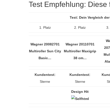
Test Empfehlung: Diese fü
Test: Dein Vergleich de
1. Platz
2. Platz
3.
Wa
Wagner 20082701
Wagner 20110701
207
Multiroller Sun City
Multiroller Maxigrip
Mult
Basic…
38 cm…
Al
Kundentest:
Kundentest:
Kund
Sterne
Sterne
S
Design Hit