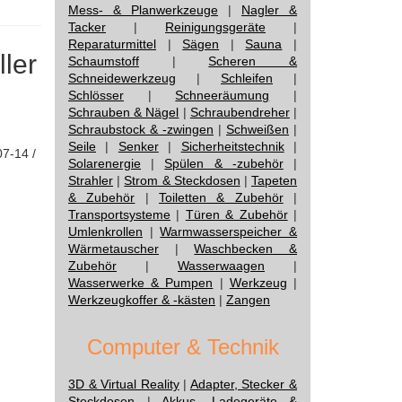
Mess- & Planwerkzeuge
|
Nagler &
Tacker
|
Reinigungsgeräte
|
Reparaturmittel
|
Sägen
|
Sauna
|
ller
Schaumstoff
|
Scheren &
Schneidewerkzeug
|
Schleifen
|
Schlösser
|
Schneeräumung
|
Schrauben & Nägel
|
Schraubendreher
|
Schraubstock & -zwingen
|
Schweißen
|
Seile
|
Senker
|
Sicherheitstechnik
|
07-14 /
Solarenergie
|
Spülen & -zubehör
|
Strahler
|
Strom & Steckdosen
|
Tapeten
& Zubehör
|
Toiletten & Zubehör
|
Transportsysteme
|
Türen & Zubehör
|
Umlenkrollen
|
Warmwasserspeicher &
Wärmetauscher
|
Waschbecken &
Zubehör
|
Wasserwaagen
|
Wasserwerke & Pumpen
|
Werkzeug
|
Werkzeugkoffer & -kästen
|
Zangen
Computer & Technik
3D & Virtual Reality
|
Adapter, Stecker &
Steckdosen
|
Akkus, Ladegeräte &