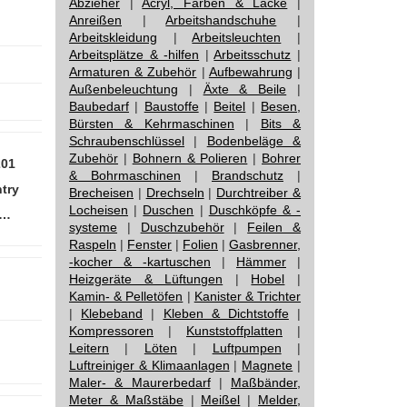
Abzieher
|
Acryl, Farben & Lacke
|
Anreißen
|
Arbeitshandschuhe
|
Arbeitskleidung
|
Arbeitsleuchten
|
Arbeitsplätze & -hilfen
|
Arbeitsschutz
|
Armaturen & Zubehör
|
Aufbewahrung
|
Außenbeleuchtung
|
Äxte & Beile
|
Baubedarf
|
Baustoffe
|
Beitel
|
Besen,
Bürsten & Kehrmaschinen
|
Bits &
Schraubenschlüssel
|
Bodenbeläge &
Zubehör
|
Bohnern & Polieren
|
Bohrer
201
& Bohrmaschinen
|
Brandschutz
|
ntry
Brecheisen
|
Drechseln
|
Durchtreiber &
Locheisen
|
Duschen
|
Duschköpfe & -
d…
systeme
|
Duschzubehör
|
Feilen &
Raspeln
|
Fenster
|
Folien
|
Gasbrenner,
-kocher & -kartuschen
|
Hämmer
|
Heizgeräte & Lüftungen
|
Hobel
|
Kamin- & Pelletöfen
|
Kanister & Trichter
|
Klebeband
|
Kleben & Dichtstoffe
|
Kompressoren
|
Kunststoffplatten
|
Leitern
|
Löten
|
Luftpumpen
|
Luftreiniger & Klimaanlagen
|
Magnete
|
Maler- & Maurerbedarf
|
Maßbänder,
Meter & Maßstäbe
|
Meißel
|
Melder,