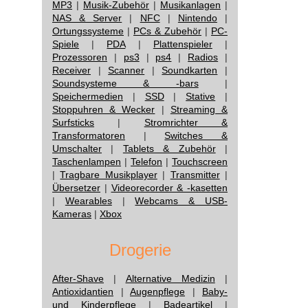
MP3
|
Musik-Zubehör
|
Musikanlagen
|
NAS & Server
|
NFC
|
Nintendo
|
Ortungssysteme
|
PCs & Zubehör
|
PC-
Spiele
|
PDA
|
Plattenspieler
|
Prozessoren
|
ps3
|
ps4
|
Radios
|
Receiver
|
Scanner
|
Soundkarten
|
Soundsysteme & -bars
|
Speichermedien
|
SSD
|
Stative
|
Stoppuhren & Wecker
|
Streaming &
Surfsticks
|
Stromrichter &
Transformatoren
|
Switches &
Umschalter
|
Tablets & Zubehör
|
Taschenlampen
|
Telefon
|
Touchscreen
|
Tragbare Musikplayer
|
Transmitter
|
Übersetzer
|
Videorecorder & -kasetten
|
Wearables
|
Webcams & USB-
Kameras
|
Xbox
Drogerie
After-Shave
|
Alternative Medizin
|
Antioxidantien
|
Augenpflege
|
Baby-
und Kinderpflege
|
Badeartikel
|