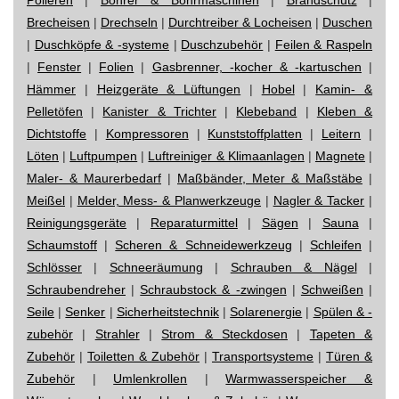
Brecheisen
|
Drechseln
|
Durchtreiber & Locheisen
|
Duschen
|
Duschköpfe & -systeme
|
Duschzubehör
|
Feilen & Raspeln
|
Fenster
|
Folien
|
Gasbrenner, -kocher & -kartuschen
|
Hämmer
|
Heizgeräte & Lüftungen
|
Hobel
|
Kamin- &
Pelletöfen
|
Kanister & Trichter
|
Klebeband
|
Kleben &
Dichtstoffe
|
Kompressoren
|
Kunststoffplatten
|
Leitern
|
Löten
|
Luftpumpen
|
Luftreiniger & Klimaanlagen
|
Magnete
|
Maler- & Maurerbedarf
|
Maßbänder, Meter & Maßstäbe
|
Meißel
|
Melder, Mess- & Planwerkzeuge
|
Nagler & Tacker
|
Reinigungsgeräte
|
Reparaturmittel
|
Sägen
|
Sauna
|
Schaumstoff
|
Scheren & Schneidewerkzeug
|
Schleifen
|
Schlösser
|
Schneeräumung
|
Schrauben & Nägel
|
Schraubendreher
|
Schraubstock & -zwingen
|
Schweißen
|
Seile
|
Senker
|
Sicherheitstechnik
|
Solarenergie
|
Spülen & -
zubehör
|
Strahler
|
Strom & Steckdosen
|
Tapeten &
Zubehör
|
Toiletten & Zubehör
|
Transportsysteme
|
Türen &
Zubehör
|
Umlenkrollen
|
Warmwasserspeicher &