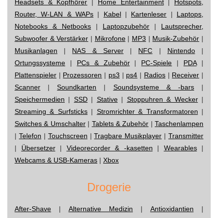
Headsets & Kopfhörer
|
Home Entertainment
|
Hotspots,
Router, W-LAN & WAPs
|
Kabel
|
Kartenleser
|
Laptops,
Notebooks & Netbooks
|
Laptopzubehör
|
Lautsprecher,
Subwoofer & Verstärker
|
Mikrofone
|
MP3
|
Musik-Zubehör
|
Musikanlagen
|
NAS & Server
|
NFC
|
Nintendo
|
Ortungssysteme
|
PCs & Zubehör
|
PC-Spiele
|
PDA
|
Plattenspieler
|
Prozessoren
|
ps3
|
ps4
|
Radios
|
Receiver
|
Scanner
|
Soundkarten
|
Soundsysteme & -bars
|
Speichermedien
|
SSD
|
Stative
|
Stoppuhren & Wecker
|
Streaming & Surfsticks
|
Stromrichter & Transformatoren
|
Switches & Umschalter
|
Tablets & Zubehör
|
Taschenlampen
|
Telefon
|
Touchscreen
|
Tragbare Musikplayer
|
Transmitter
|
Übersetzer
|
Videorecorder & -kasetten
|
Wearables
|
Webcams & USB-Kameras
|
Xbox
Drogerie
After-Shave
|
Alternative Medizin
|
Antioxidantien
|