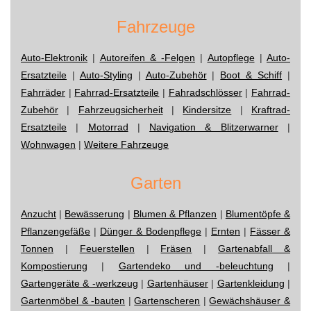
Fahrzeuge
Auto-Elektronik
|
Autoreifen & -Felgen
|
Autopflege
|
Auto-
Ersatzteile
|
Auto-Styling
|
Auto-Zubehör
|
Boot & Schiff
|
Fahrräder
|
Fahrrad-Ersatzteile
|
Fahradschlösser
|
Fahrrad-
Zubehör
|
Fahrzeugsicherheit
|
Kindersitze
|
Kraftrad-
Ersatzteile
|
Motorrad
|
Navigation & Blitzerwarner
|
Wohnwagen
|
Weitere Fahrzeuge
Garten
Anzucht
|
Bewässerung
|
Blumen & Pflanzen
|
Blumentöpfe &
Pflanzengefäße
|
Dünger & Bodenpflege
|
Ernten
|
Fässer &
Tonnen
|
Feuerstellen
|
Fräsen
|
Gartenabfall &
Kompostierung
|
Gartendeko und -beleuchtung
|
Gartengeräte & -werkzeug
|
Gartenhäuser
|
Gartenkleidung
|
Gartenmöbel & -bauten
|
Gartenscheren
|
Gewächshäuser &