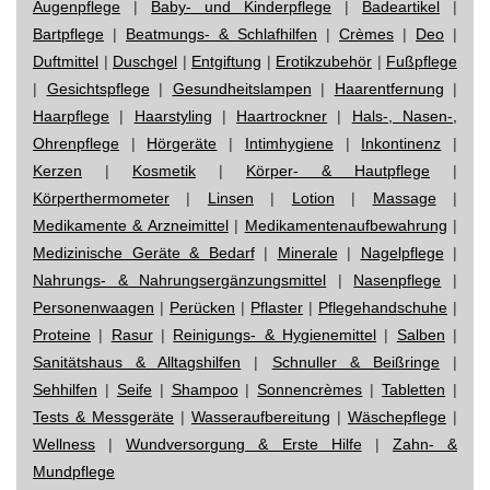
Augenpflege
|
Baby- und Kinderpflege
|
Badeartikel
|
Bartpflege
|
Beatmungs- & Schlafhilfen
|
Crèmes
|
Deo
|
Duftmittel
|
Duschgel
|
Entgiftung
|
Erotikzubehör
|
Fußpflege
|
Gesichtspflege
|
Gesundheitslampen
|
Haarentfernung
|
Haarpflege
|
Haarstyling
|
Haartrockner
|
Hals-, Nasen-,
Ohrenpflege
|
Hörgeräte
|
Intimhygiene
|
Inkontinenz
|
Kerzen
|
Kosmetik
|
Körper- & Hautpflege
|
Körperthermometer
|
Linsen
|
Lotion
|
Massage
|
Medikamente & Arzneimittel
|
Medikamentenaufbewahrung
|
Medizinische Geräte & Bedarf
|
Minerale
|
Nagelpflege
|
Nahrungs- & Nahrungsergänzungsmittel
|
Nasenpflege
|
Personenwaagen
|
Perücken
|
Pflaster
|
Pflegehandschuhe
|
Proteine
|
Rasur
|
Reinigungs- & Hygienemittel
|
Salben
|
Sanitätshaus & Alltagshilfen
|
Schnuller & Beißringe
|
Sehhilfen
|
Seife
|
Shampoo
|
Sonnencrèmes
|
Tabletten
|
Tests & Messgeräte
|
Wasseraufbereitung
|
Wäschepflege
|
Wellness
|
Wundversorgung & Erste Hilfe
|
Zahn- &
Mundpflege