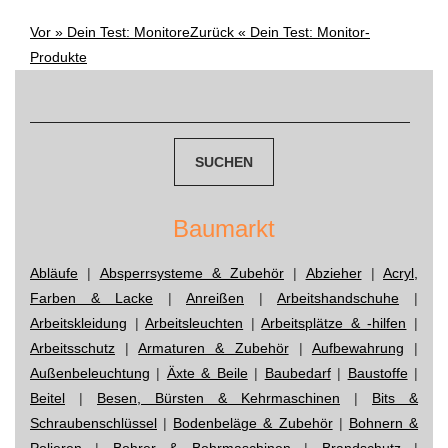
Vor »
Dein Test: Monitore
Zurück «
Dein Test: Monitor-
Post
Produkte
navigation
Suchen
nach:
Baumarkt
Abläufe
|
Absperrsysteme & Zubehör
|
Abzieher
|
Acryl,
Farben & Lacke
|
Anreißen
|
Arbeitshandschuhe
|
Arbeitskleidung
|
Arbeitsleuchten
|
Arbeitsplätze & -hilfen
|
Arbeitsschutz
|
Armaturen & Zubehör
|
Aufbewahrung
|
Außenbeleuchtung
|
Äxte & Beile
|
Baubedarf
|
Baustoffe
|
Beitel
|
Besen, Bürsten & Kehrmaschinen
|
Bits &
Schraubenschlüssel
|
Bodenbeläge & Zubehör
|
Bohnern &
Polieren
|
Bohrer & Bohrmaschinen
|
Brandschutz
|