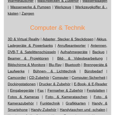
Wärmetauscher
|
Waschbecken & Zubehör
|
Wasserwaagen
|
Wasserwerke & Pumpen
|
Werkzeug
|
Werkzeugkoffer & -
kästen
|
Zangen
Computer & Technik
3D & Virtual Reality
|
Adapter, Stecker & Steckdosen
|
Akkus,
Ladegeräte & Powerbanks
|
Anrufbeantworter
|
Antennen,
DVB-T & Satelittenschüsseln
|
Aufnahmegeräte
|
Backup
|
Beamer & Projektoren
|
Bild- & Videobearbeitung
|
Bildschirme & Monitore
|
Blu-Ray
|
Bluetooth
|
Brenngeräte &
Laufwerke
|
Bühnen- & Lichttechnik
|
Bürobedarf
|
Camcorder
|
CD-Zubehör
|
Computer
|
Computer-Sicherheit
|
Dockingstationen
|
Drucker & Zubehör
|
E-Book- & E-Reader
|
Eingabegeräte
|
Fax
|
Fernseher & Zubehör
|
Festplatten
|
Fotos & Kameras
|
Foto- & Kamerataschen
|
Foto- &
Kamerazubehör
|
Funktechnik
|
Grafikkarten
|
Handy &
Smartphone
|
Handy-Zubehör
|
Handytaschen und -schalen
|