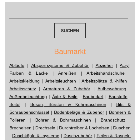
navigation
Suchen
nach:
Baumarkt
Abläufe
|
Absperrsysteme & Zubehör
|
Abzieher
|
Acryl,
Farben & Lacke
|
Anreißen
|
Arbeitshandschuhe
|
Arbeitskleidung
|
Arbeitsleuchten
|
Arbeitsplätze & -hilfen
|
Arbeitsschutz
|
Armaturen & Zubehör
|
Aufbewahrung
|
Außenbeleuchtung
|
Äxte & Beile
|
Baubedarf
|
Baustoffe
|
Beitel
|
Besen, Bürsten & Kehrmaschinen
|
Bits &
Schraubenschlüssel
|
Bodenbeläge & Zubehör
|
Bohnern &
Polieren
|
Bohrer & Bohrmaschinen
|
Brandschutz
|
Brecheisen
|
Drechseln
|
Durchtreiber & Locheisen
|
Duschen
|
Duschköpfe & -systeme
|
Duschzubehör
|
Feilen & Raspeln