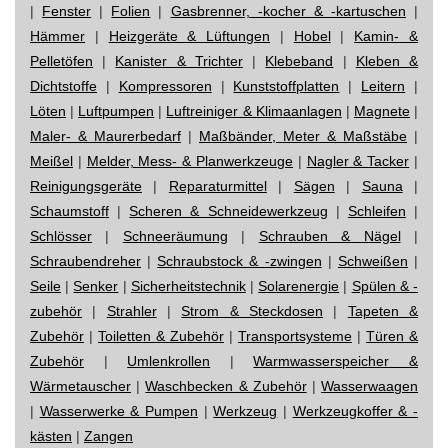
|
Fenster
|
Folien
|
Gasbrenner, -kocher & -kartuschen
|
Hämmer
|
Heizgeräte & Lüftungen
|
Hobel
|
Kamin- &
Pelletöfen
|
Kanister & Trichter
|
Klebeband
|
Kleben &
Dichtstoffe
|
Kompressoren
|
Kunststoffplatten
|
Leitern
|
Löten
|
Luftpumpen
|
Luftreiniger & Klimaanlagen
|
Magnete
|
Maler- & Maurerbedarf
|
Maßbänder, Meter & Maßstäbe
|
Meißel
|
Melder, Mess- & Planwerkzeuge
|
Nagler & Tacker
|
Reinigungsgeräte
|
Reparaturmittel
|
Sägen
|
Sauna
|
Schaumstoff
|
Scheren & Schneidewerkzeug
|
Schleifen
|
Schlösser
|
Schneeräumung
|
Schrauben & Nägel
|
Schraubendreher
|
Schraubstock & -zwingen
|
Schweißen
|
Seile
|
Senker
|
Sicherheitstechnik
|
Solarenergie
|
Spülen & -
zubehör
|
Strahler
|
Strom & Steckdosen
|
Tapeten &
Zubehör
|
Toiletten & Zubehör
|
Transportsysteme
|
Türen &
Zubehör
|
Umlenkrollen
|
Warmwasserspeicher &
Wärmetauscher
|
Waschbecken & Zubehör
|
Wasserwaagen
|
Wasserwerke & Pumpen
|
Werkzeug
|
Werkzeugkoffer & -
kästen
|
Zangen