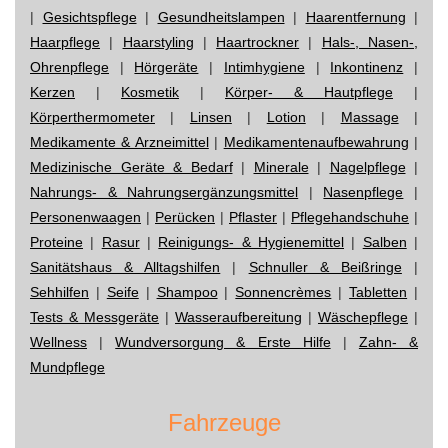
|
Gesichtspflege
|
Gesundheitslampen
|
Haarentfernung
|
Haarpflege
|
Haarstyling
|
Haartrockner
|
Hals-, Nasen-,
Ohrenpflege
|
Hörgeräte
|
Intimhygiene
|
Inkontinenz
|
Kerzen
|
Kosmetik
|
Körper- & Hautpflege
|
Körperthermometer
|
Linsen
|
Lotion
|
Massage
|
Medikamente & Arzneimittel
|
Medikamentenaufbewahrung
|
Medizinische Geräte & Bedarf
|
Minerale
|
Nagelpflege
|
Nahrungs- & Nahrungsergänzungsmittel
|
Nasenpflege
|
Personenwaagen
|
Perücken
|
Pflaster
|
Pflegehandschuhe
|
Proteine
|
Rasur
|
Reinigungs- & Hygienemittel
|
Salben
|
Sanitätshaus & Alltagshilfen
|
Schnuller & Beißringe
|
Sehhilfen
|
Seife
|
Shampoo
|
Sonnencrèmes
|
Tabletten
|
Tests & Messgeräte
|
Wasseraufbereitung
|
Wäschepflege
|
Wellness
|
Wundversorgung & Erste Hilfe
|
Zahn- &
Mundpflege
Fahrzeuge