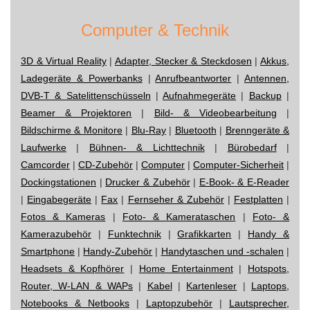
Computer & Technik
3D & Virtual Reality
|
Adapter, Stecker & Steckdosen
|
Akkus,
Ladegeräte & Powerbanks
|
Anrufbeantworter
|
Antennen,
DVB-T & Satelittenschüsseln
|
Aufnahmegeräte
|
Backup
|
Beamer & Projektoren
|
Bild- & Videobearbeitung
|
Bildschirme & Monitore
|
Blu-Ray
|
Bluetooth
|
Brenngeräte &
Laufwerke
|
Bühnen- & Lichttechnik
|
Bürobedarf
|
Camcorder
|
CD-Zubehör
|
Computer
|
Computer-Sicherheit
|
Dockingstationen
|
Drucker & Zubehör
|
E-Book- & E-Reader
|
Eingabegeräte
|
Fax
|
Fernseher & Zubehör
|
Festplatten
|
Fotos & Kameras
|
Foto- & Kamerataschen
|
Foto- &
Kamerazubehör
|
Funktechnik
|
Grafikkarten
|
Handy &
Smartphone
|
Handy-Zubehör
|
Handytaschen und -schalen
|
Headsets & Kopfhörer
|
Home Entertainment
|
Hotspots,
Router, W-LAN & WAPs
|
Kabel
|
Kartenleser
|
Laptops,
Notebooks & Netbooks
|
Laptopzubehör
|
Lautsprecher,