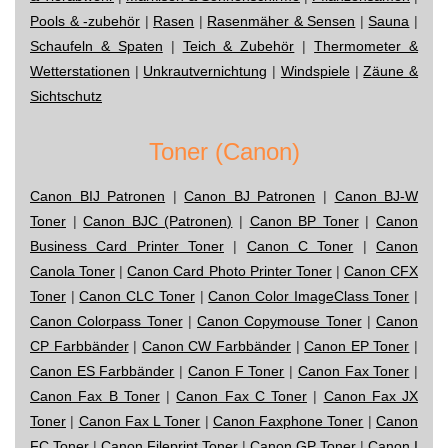
Pools & -zubehör
|
Rasen
|
Rasenmäher & Sensen
|
Sauna
|
Schaufeln & Spaten
|
Teich & Zubehör
|
Thermometer &
Wetterstationen
|
Unkrautvernichtung
|
Windspiele
|
Zäune &
Sichtschutz
Toner (Canon)
Canon BIJ Patronen
|
Canon BJ Patronen
|
Canon BJ-W
Toner
|
Canon BJC (Patronen)
|
Canon BP Toner
|
Canon
Business Card Printer Toner
|
Canon C Toner
|
Canon
Canola Toner
|
Canon Card Photo Printer Toner
|
Canon CFX
Toner
|
Canon CLC Toner
|
Canon Color ImageClass Toner
|
Canon Colorpass Toner
|
Canon Copymouse Toner
|
Canon
CP Farbbänder
|
Canon CW Farbbänder
|
Canon EP Toner
|
Canon ES Farbbänder
|
Canon F Toner
|
Canon Fax Toner
|
Canon Fax B Toner
|
Canon Fax C Toner
|
Canon Fax JX
Toner
|
Canon Fax L Toner
|
Canon Faxphone Toner
|
Canon
FC Toner
|
Canon Fileprint Toner
|
Canon GP Toner
|
Canon I