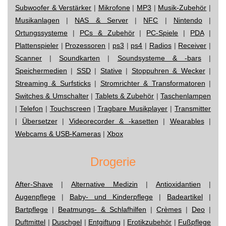
Subwoofer & Verstärker
|
Mikrofone
|
MP3
|
Musik-Zubehör
|
Musikanlagen
|
NAS & Server
|
NFC
|
Nintendo
|
Ortungssysteme
|
PCs & Zubehör
|
PC-Spiele
|
PDA
|
Plattenspieler
|
Prozessoren
|
ps3
|
ps4
|
Radios
|
Receiver
|
Scanner
|
Soundkarten
|
Soundsysteme & -bars
|
Speichermedien
|
SSD
|
Stative
|
Stoppuhren & Wecker
|
Streaming & Surfsticks
|
Stromrichter & Transformatoren
|
Switches & Umschalter
|
Tablets & Zubehör
|
Taschenlampen
|
Telefon
|
Touchscreen
|
Tragbare Musikplayer
|
Transmitter
|
Übersetzer
|
Videorecorder & -kasetten
|
Wearables
|
Webcams & USB-Kameras
|
Xbox
Drogerie
After-Shave
|
Alternative Medizin
|
Antioxidantien
|
Augenpflege
|
Baby- und Kinderpflege
|
Badeartikel
|
Bartpflege
|
Beatmungs- & Schlafhilfen
|
Crèmes
|
Deo
|
Duftmittel
|
Duschgel
|
Entgiftung
|
Erotikzubehör
|
Fußpflege