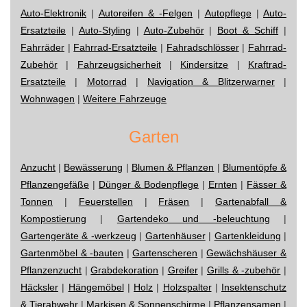
Auto-Elektronik
|
Autoreifen & -Felgen
|
Autopflege
|
Auto-
Ersatzteile
|
Auto-Styling
|
Auto-Zubehör
|
Boot & Schiff
|
Fahrräder
|
Fahrrad-Ersatzteile
|
Fahradschlösser
|
Fahrrad-
Zubehör
|
Fahrzeugsicherheit
|
Kindersitze
|
Kraftrad-
Ersatzteile
|
Motorrad
|
Navigation & Blitzerwarner
|
Wohnwagen
|
Weitere Fahrzeuge
Garten
Anzucht
|
Bewässerung
|
Blumen & Pflanzen
|
Blumentöpfe &
Pflanzengefäße
|
Dünger & Bodenpflege
|
Ernten
|
Fässer &
Tonnen
|
Feuerstellen
|
Fräsen
|
Gartenabfall &
Kompostierung
|
Gartendeko und -beleuchtung
|
Gartengeräte & -werkzeug
|
Gartenhäuser
|
Gartenkleidung
|
Gartenmöbel & -bauten
|
Gartenscheren
|
Gewächshäuser &
Pflanzenzucht
|
Grabdekoration
|
Greifer
|
Grills & -zubehör
|
Häcksler
|
Hängemöbel
|
Holz
|
Holzspalter
|
Insektenschutz
& Tierabwehr
|
Markisen & Sonnenschirme
|
Pflanzensamen
|