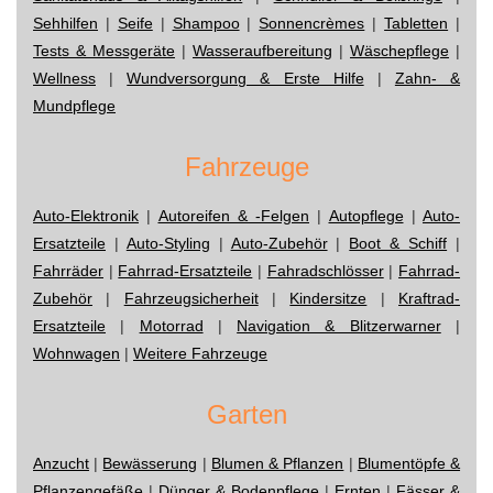
Sehhilfen
|
Seife
|
Shampoo
|
Sonnencrèmes
|
Tabletten
|
Tests & Messgeräte
|
Wasseraufbereitung
|
Wäschepflege
|
Wellness
|
Wundversorgung & Erste Hilfe
|
Zahn- &
Mundpflege
Fahrzeuge
Auto-Elektronik
|
Autoreifen & -Felgen
|
Autopflege
|
Auto-
Ersatzteile
|
Auto-Styling
|
Auto-Zubehör
|
Boot & Schiff
|
Fahrräder
|
Fahrrad-Ersatzteile
|
Fahradschlösser
|
Fahrrad-
Zubehör
|
Fahrzeugsicherheit
|
Kindersitze
|
Kraftrad-
Ersatzteile
|
Motorrad
|
Navigation & Blitzerwarner
|
Wohnwagen
|
Weitere Fahrzeuge
Garten
Anzucht
|
Bewässerung
|
Blumen & Pflanzen
|
Blumentöpfe &
Pflanzengefäße
|
Dünger & Bodenpflege
|
Ernten
|
Fässer &