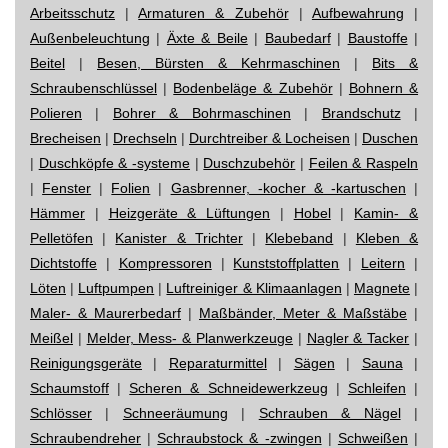
Arbeitsschutz
|
Armaturen & Zubehör
|
Aufbewahrung
|
Außenbeleuchtung
|
Äxte & Beile
|
Baubedarf
|
Baustoffe
|
Beitel
|
Besen, Bürsten & Kehrmaschinen
|
Bits &
Schraubenschlüssel
|
Bodenbeläge & Zubehör
|
Bohnern &
Polieren
|
Bohrer & Bohrmaschinen
|
Brandschutz
|
Brecheisen
|
Drechseln
|
Durchtreiber & Locheisen
|
Duschen
|
Duschköpfe & -systeme
|
Duschzubehör
|
Feilen & Raspeln
|
Fenster
|
Folien
|
Gasbrenner, -kocher & -kartuschen
|
Hämmer
|
Heizgeräte & Lüftungen
|
Hobel
|
Kamin- &
Pelletöfen
|
Kanister & Trichter
|
Klebeband
|
Kleben &
Dichtstoffe
|
Kompressoren
|
Kunststoffplatten
|
Leitern
|
Löten
|
Luftpumpen
|
Luftreiniger & Klimaanlagen
|
Magnete
|
Maler- & Maurerbedarf
|
Maßbänder, Meter & Maßstäbe
|
Meißel
|
Melder, Mess- & Planwerkzeuge
|
Nagler & Tacker
|
Reinigungsgeräte
|
Reparaturmittel
|
Sägen
|
Sauna
|
Schaumstoff
|
Scheren & Schneidewerkzeug
|
Schleifen
|
Schlösser
|
Schneeräumung
|
Schrauben & Nägel
|
Schraubendreher
|
Schraubstock & -zwingen
|
Schweißen
|