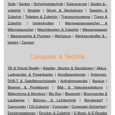
Seile
|
Senker
|
Sicherheitstechnik
|
Solarenergie
|
Spülen & -
zubehör
|
Strahler
|
Strom & Steckdosen
|
Tapeten &
Zubehör
|
Toiletten & Zubehör
|
Transportsysteme
|
Türen &
Zubehör
|
Umlenkrollen
|
Warmwasserspeicher &
Wärmetauscher
|
Waschbecken & Zubehör
|
Wasserwaagen
|
Wasserwerke & Pumpen
|
Werkzeug
|
Werkzeugkoffer & -
kästen
|
Zangen
Computer & Technik
3D & Virtual Reality
|
Adapter, Stecker & Steckdosen
|
Akkus,
Ladegeräte & Powerbanks
|
Anrufbeantworter
|
Antennen,
DVB-T & Satelittenschüsseln
|
Aufnahmegeräte
|
Backup
|
Beamer & Projektoren
|
Bild- & Videobearbeitung
|
Bildschirme & Monitore
|
Blu-Ray
|
Bluetooth
|
Brenngeräte &
Laufwerke
|
Bühnen- & Lichttechnik
|
Bürobedarf
|
Camcorder
|
CD-Zubehör
|
Computer
|
Computer-Sicherheit
|
Dockingstationen
|
Drucker & Zubehör
|
E-Book- & E-Reader