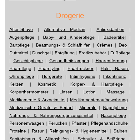
Drogerie
After-Shave
|
Alternative Medizin
|
Antioxidantien
|
Augenpflege
|
Baby- und Kinderpflege
|
Badeartikel
|
Bartpflege
|
Beatmungs- & Schlafhilfen
|
Crèmes
|
Deo
|
Duftmittel
|
Duschgel
|
Entgiftung
|
Erotikzubehör
|
Fußpflege
|
Gesichtspflege
|
Gesundheitslampen
|
Haarentfernung
|
Haarpflege
|
Haarstyling
|
Haartrockner
|
Hals-, Nasen-,
Ohrenpflege
|
Hörgeräte
|
Intimhygiene
|
Inkontinenz
|
Kerzen
|
Kosmetik
|
Körper- & Hautpflege
|
Körperthermometer
|
Linsen
|
Lotion
|
Massage
|
Medikamente & Arzneimittel
|
Medikamentenaufbewahrung
|
Medizinische Geräte & Bedarf
|
Minerale
|
Nagelpflege
|
Nahrungs- & Nahrungsergänzungsmittel
|
Nasenpflege
|
Personenwaagen
|
Perücken
|
Pflaster
|
Pflegehandschuhe
|
Proteine
|
Rasur
|
Reinigungs- & Hygienemittel
|
Salben
|
Sanitätshaus & Alltagshilfen
|
Schnuller & Beißringe
|