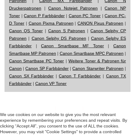
Patronen
|
Canon MX Farbbänder
|
Canon N
Druckerpatronen
|
Canon Notejet Patronen
|
Canon NP
Toner
|
Canon P Farbbänder
|
Canon PC Toner
|
Canon PC-
D Toner
|
Canon Pixma Patronen
|
CANON Pixus Patronen
|
Canon QS Toner
|
Canon S Patronen
|
Canon Selphy CP
Patronen
|
Canon Selphy DS Patronen
|
Canon Selphy ES
Farbbänder
|
Canon Smartbase MF Toner
|
Canon
Smartbase MP Patronen
|
Canon Smartbase MPC Patronen
|
Canon Smartbase PC Toner
|
Weitere Toner & Patronen für
Canon
|
Canon SP Farbbänder
|
Canon Starwriter Patronen
|
Canon SX Farbbänder
|
Canon T Farbbänder
|
Canon TX
Farbbänder
|
Canon VP Toner
Impressum
|
Datenschutz
|
Startseite
We use cookies on our website to give you the most relevant
experience by remembering your preferences and repeat visits. By
clicking “Accept All”, you consent to the use of ALL the cookies.
However, you may visit "Cookie Settings" to provide a controlled