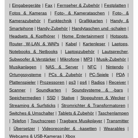
|
Eingabegeräte
|
Fax
|
Fernseher & Zubehör
|
Festplatten
|
Fotos & Kameras
|
Foto- & Kamerataschen
|
Foto- &
Kamerazubehör
|
Funktechnik
|
Grafikkarten
|
Handy &
Smartphone
|
Handy-Zubehör
|
Handytaschen und -schalen
|
Headsets & Kopfhörer
|
Home Entertainment
|
Hotspots,
Router, W-LAN & WAPs
|
Kabel
|
Kartenleser
|
Laptops,
Notebooks & Netbooks
|
Laptopzubehör
|
Lautsprecher,
Subwoofer & Verstärker
|
Mikrofone
|
MP3
|
Musik-Zubehör
|
Musikanlagen
|
NAS & Server
|
NFC
|
Nintendo
|
Ortungssysteme
|
PCs & Zubehör
|
PC-Spiele
|
PDA
|
Plattenspieler
|
Prozessoren
|
ps3
|
ps4
|
Radios
|
Receiver
|
Scanner
|
Soundkarten
|
Soundsysteme & -bars
|
Speichermedien
|
SSD
|
Stative
|
Stoppuhren & Wecker
|
Streaming & Surfsticks
|
Stromrichter & Transformatoren
|
Switches & Umschalter
|
Tablets & Zubehör
|
Taschenlampen
|
Telefon
|
Touchscreen
|
Tragbare Musikplayer
|
Transmitter
|
Übersetzer
|
Videorecorder & -kasetten
|
Wearables
|
Webcams & USB-Kameras
|
Xbox