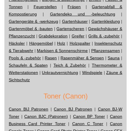
Tonnen
|
Feuerstellen
|
Fräsen
|
Gartenabfall &
Kompostierung
|
Gartendeko und -beleuchtung
|
Gartengeräte & -werkzeug
|
Gartenhäuser
|
Gartenkleidung
|
Gartenmöbel & -bauten
|
Gartenscheren
|
Gewächshäuser &
Pflanzenzucht
|
Grabdekoration
|
Greifer
|
Grills & -zubehör
|
Häcksler
|
Hängemöbel
|
Holz
|
Holzspalter
|
Insektenschutz
& Tierabwehr
|
Markisen & Sonnenschirme
|
Pflanzensamen
|
Pools & -zubehör
|
Rasen
|
Rasenmäher & Sensen
|
Sauna
|
Schaufeln & Spaten
|
Teich & Zubehör
|
Thermometer &
Wetterstationen
|
Unkrautvernichtung
|
Windspiele
|
Zäune &
Sichtschutz
Toner (Canon)
Canon BIJ Patronen
|
Canon BJ Patronen
|
Canon BJ-W
Toner
|
Canon BJC (Patronen)
|
Canon BP Toner
|
Canon
Business Card Printer Toner
|
Canon C Toner
|
Canon
Canola Toner
|
Canon Card Photo Printer Toner
|
Canon CFX