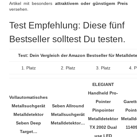
Artikel mit besonders
attraktivem oder günstigem Preis
versehen.
Test Empfehlung: Diese fünf
Bestseller solltest Du testen.
Test: Dein Vergleich der Amazon Bestseller für Metallde
1. Platz
2. Platz
3. Platz
4. P
ELEGIANT
Handheld Pro-
Vollautomatisches
Pointer
Garett
Metallsuchgerät
Seben Allround
Pinpointer
Point
Metalldetektor
Metallsuchgerät
Metalldetektor
Metalld
Seben Deep
Metalldetektor…
TX 2002 Dual
1140
Target…
use LED