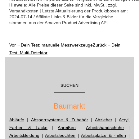
Hinweis:
Alle Preise dieser Seite sind inkl. MwSt., zzgl.
Versandkosten | Letzte Aktualisierung der Produktboxen am:
2024-07-14 / Affiliate Links & Bilder für die Vergleiche
stammen aus der Amazon Product Advertising API
Vor »
Dein Test: manuelle Messwerkzeuge
Zurück «
Dein
Post
Test: Multi-Detektor
navigation
Suchen
nach:
Baumarkt
Abläufe
|
Absperrsysteme & Zubehör
|
Abzieher
|
Acryl,
Farben & Lacke
|
Anreißen
|
Arbeitshandschuhe
|
Arbeitskleidung
|
Arbeitsleuchten
|
Arbeitsplätze & -hilfen
|