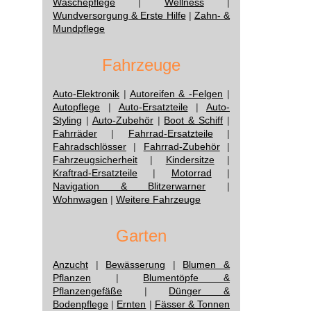
Wäschepflege
|
Wellness
|
Wundversorgung & Erste Hilfe
|
Zahn- &
Mundpflege
Fahrzeuge
Auto-Elektronik
|
Autoreifen & -Felgen
|
Autopflege
|
Auto-Ersatzteile
|
Auto-
Styling
|
Auto-Zubehör
|
Boot & Schiff
|
Fahrräder
|
Fahrrad-Ersatzteile
|
Fahradschlösser
|
Fahrrad-Zubehör
|
Fahrzeugsicherheit
|
Kindersitze
|
Kraftrad-Ersatzteile
|
Motorrad
|
Navigation & Blitzerwarner
|
Wohnwagen
|
Weitere Fahrzeuge
Garten
Anzucht
|
Bewässerung
|
Blumen &
Pflanzen
|
Blumentöpfe &
Pflanzengefäße
|
Dünger &
Bodenpflege
|
Ernten
|
Fässer & Tonnen