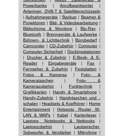
Powerbanks
|
Anrufbeantworter
|
Antennen, DVB-T & Satelittenschüsseln
|
Aufnahmegeräte
|
Backup
|
Beamer &
Projektoren
|
Bild- & Videobearbeitung
|
Bildschirme & Monitore
|
Blu-Ray
|
Bluetooth
|
Brenngeräte & Laufwerke
|
Bühnen- & Lichttechnik
|
Bürobedarf
|
Camcorder
|
CD-Zubehör
|
Computer
|
Computer-Sicherheit
|
Dockingstationen
|
Drucker & Zubehör
|
E-Book- & E-
Reader
|
Eingabegeräte
|
Fax
|
Fernseher & Zubehör
|
Festplatten
|
Fotos & Kameras
|
Foto- &
Kamerataschen
|
Foto- &
Kamerazubehör
|
Funktechnik
|
Grafikkarten
|
Handy & Smartphone
|
Handy-Zubehör
|
Handytaschen und -
schalen
|
Headsets & Kopfhörer
|
Home
Entertainment
|
Hotspots, Router, W-
LAN & WAPs
|
Kabel
|
Kartenleser
|
Laptops, Notebooks & Netbooks
|
Laptopzubehör
|
Lautsprecher,
Subwoofer & Verstärker
|
Mikrofone
|