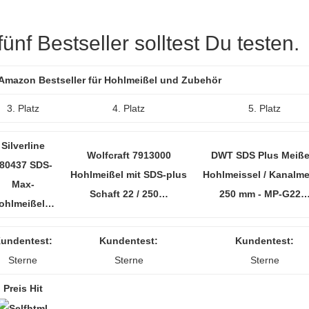
nf Bestseller solltest Du testen.
r Amazon Bestseller für Hohlmeißel und Zubehör
3. Platz
4. Platz
5. Platz
Silverline
Wolfcraft 7913000
DWT SDS Plus Meißel
80437 SDS-
Hohlmeißel mit SDS-plus
Hohlmeissel / Kanalme
Max-
Schaft 22 / 250…
250 mm - MP-G22
ohlmeißel…
undentest:
Kundentest:
Kundentest:
Sterne
Sterne
Sterne
Preis Hit