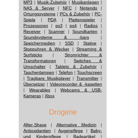
MP3
|
Musik-Zubehör
|
Musikanlagen
|
NAS & Server
|
NFC
|
Nintendo
|
Ortungssysteme
|
PCs & Zubehör
|
PC-
Spiele
|
PDA
|
Plattenspieler
|
Prozessoren
|
ps3
|
ps4
|
Radios
|
Receiver
|
Scanner
|
Soundkarten
|
Soundsysteme & -bars
|
Speichermedien
|
SSD
|
Stative
|
Stoppuhren & Wecker
|
Streaming &
Surfsticks
|
Stromrichter &
Transformatoren
|
Switches &
Umschalter
|
Tablets & Zubehör
|
Taschenlampen
|
Telefon
|
Touchscreen
|
Tragbare Musikplayer
|
Transmitter
|
Übersetzer
|
Videorecorder & -kasetten
|
Wearables
|
Webcams & USB-
Kameras
|
Xbox
Drogerie
After-Shave
|
Alternative Medizin
|
Antioxidantien
|
Augenpflege
|
Baby-
und Kinderpflege
|
Badeartikel
|