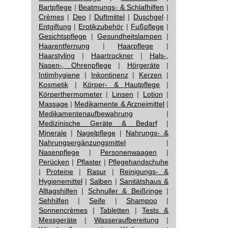
Bartpflege
|
Beatmungs- & Schlafhilfen
|
Crèmes
|
Deo
|
Duftmittel
|
Duschgel
|
Entgiftung
|
Erotikzubehör
|
Fußpflege
|
Gesichtspflege
|
Gesundheitslampen
|
Haarentfernung
|
Haarpflege
|
Haarstyling
|
Haartrockner
|
Hals-,
Nasen-, Ohrenpflege
|
Hörgeräte
|
Intimhygiene
|
Inkontinenz
|
Kerzen
|
Kosmetik
|
Körper- & Hautpflege
|
Körperthermometer
|
Linsen
|
Lotion
|
Massage
|
Medikamente & Arzneimittel
|
Medikamentenaufbewahrung
|
Medizinische Geräte & Bedarf
|
Minerale
|
Nagelpflege
|
Nahrungs- &
Nahrungsergänzungsmittel
|
Nasenpflege
|
Personenwaagen
|
Perücken
|
Pflaster
|
Pflegehandschuhe
|
Proteine
|
Rasur
|
Reinigungs- &
Hygienemittel
|
Salben
|
Sanitätshaus &
Alltagshilfen
|
Schnuller & Beißringe
|
Sehhilfen
|
Seife
|
Shampoo
|
Sonnencrèmes
|
Tabletten
|
Tests &
Messgeräte
|
Wasseraufbereitung
|