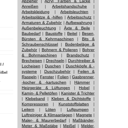
Abzieher
|
Acryl, Farben & Lacke
|
Anreißen
|
Arbeitshandschuhe
|
Arbeitskleidung
|
Arbeitsleuchten
|
Arbeitsplätze & -hilfen
|
Arbeitsschutz
|
Armaturen & Zubehör
|
Aufbewahrung
|
Außenbeleuchtung
|
Äxte & Beile
|
Baubedarf
|
Baustoffe
|
Beitel
|
Besen,
Bürsten & Kehrmaschinen
|
Bits &
Schraubenschlüssel
|
Bodenbeläge &
Zubehör
|
Bohnern & Polieren
|
Bohrer
& Bohrmaschinen
|
Brandschutz
|
Brecheisen
|
Drechseln
|
Durchtreiber &
 /
Locheisen
|
Duschen
|
Duschköpfe & -
systeme
|
Duschzubehör
|
Feilen &
ißel
Raspeln
|
Fenster
|
Folien
|
Gasbrenner,
…
-kocher & -kartuschen
|
Hämmer
|
Heizgeräte & Lüftungen
|
Hobel
|
Kamin- & Pelletöfen
|
Kanister & Trichter
|
Klebeband
|
Kleben & Dichtstoffe
|
Kompressoren
|
Kunststoffplatten
|
Leitern
|
Löten
|
Luftpumpen
|
Luftreiniger & Klimaanlagen
|
Magnete
|
Maler- & Maurerbedarf
|
Maßbänder,
Meter & Maßstäbe
|
Meißel
|
Melder,