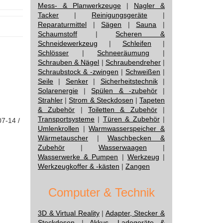
Mess- & Planwerkzeuge
|
Nagler &
Tacker
|
Reinigungsgeräte
|
Reparaturmittel
|
Sägen
|
Sauna
|
Schaumstoff
|
Scheren &
Schneidewerkzeug
|
Schleifen
|
Schlösser
|
Schneeräumung
|
Schrauben & Nägel
|
Schraubendreher
|
Schraubstock & -zwingen
|
Schweißen
|
Seile
|
Senker
|
Sicherheitstechnik
|
Solarenergie
|
Spülen & -zubehör
|
Strahler
|
Strom & Steckdosen
|
Tapeten
& Zubehör
|
Toiletten & Zubehör
|
Transportsysteme
|
Türen & Zubehör
|
07-14 /
Umlenkrollen
|
Warmwasserspeicher &
Wärmetauscher
|
Waschbecken &
Zubehör
|
Wasserwaagen
|
Wasserwerke & Pumpen
|
Werkzeug
|
Werkzeugkoffer & -kästen
|
Zangen
Computer & Technik
3D & Virtual Reality
|
Adapter, Stecker &
Steckdosen
|
Akkus, Ladegeräte &