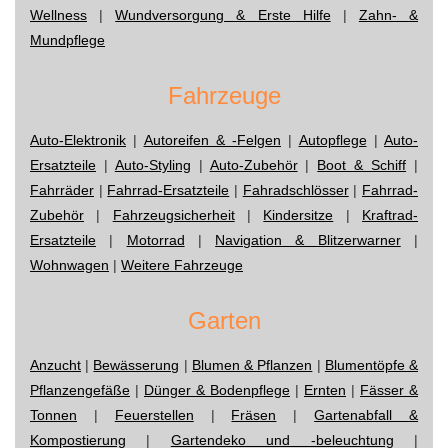
Wellness
|
Wundversorgung & Erste Hilfe
|
Zahn- &
Mundpflege
Fahrzeuge
Auto-Elektronik
|
Autoreifen & -Felgen
|
Autopflege
|
Auto-
Ersatzteile
|
Auto-Styling
|
Auto-Zubehör
|
Boot & Schiff
|
Fahrräder
|
Fahrrad-Ersatzteile
|
Fahradschlösser
|
Fahrrad-
Zubehör
|
Fahrzeugsicherheit
|
Kindersitze
|
Kraftrad-
Ersatzteile
|
Motorrad
|
Navigation & Blitzerwarner
|
Wohnwagen
|
Weitere Fahrzeuge
Garten
Anzucht
|
Bewässerung
|
Blumen & Pflanzen
|
Blumentöpfe &
Pflanzengefäße
|
Dünger & Bodenpflege
|
Ernten
|
Fässer &
Tonnen
|
Feuerstellen
|
Fräsen
|
Gartenabfall &
Kompostierung
|
Gartendeko und -beleuchtung
|