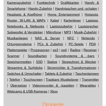
Kamerazubehör
|
Funktechnik
|
Grafikkarten
|
Handy &
Smartphone
|
Handy-Zubehör
|
Handytaschen und -schalen
|
Headsets & Kopfhörer
|
Home Entertainment
|
Hotspots,
Router, W-LAN & WAPs
|
Kabel
|
Kartenleser
|
Laptops,
Notebooks & Netbooks
|
Laptopzubehör
|
Lautsprecher,
Subwoofer & Verstärker
|
Mikrofone
|
MP3
|
Musik-Zubehör
|
Musikanlagen
|
NAS & Server
|
NFC
|
Nintendo
|
Ortungssysteme
|
PCs & Zubehör
|
PC-Spiele
|
PDA
|
Plattenspieler
|
Prozessoren
|
ps3
|
ps4
|
Radios
|
Receiver
|
Scanner
|
Soundkarten
|
Soundsysteme & -bars
|
Speichermedien
|
SSD
|
Stative
|
Stoppuhren & Wecker
|
Streaming & Surfsticks
|
Stromrichter & Transformatoren
|
Switches & Umschalter
|
Tablets & Zubehör
|
Taschenlampen
|
Telefon
|
Touchscreen
|
Tragbare Musikplayer
|
Transmitter
|
Übersetzer
|
Videorecorder & -kasetten
|
Wearables
|
Webcams & USB-Kameras
|
Xbox
Drogerie