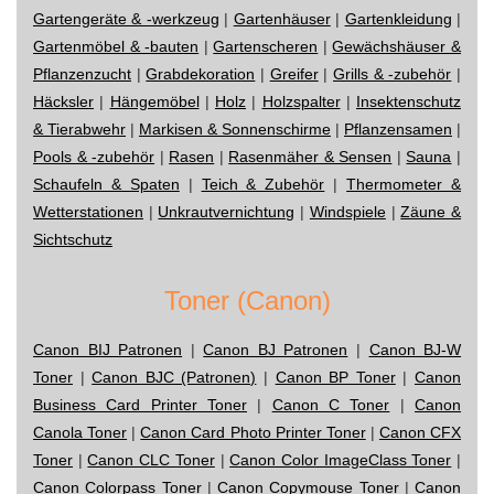
Gartengeräte & -werkzeug
|
Gartenhäuser
|
Gartenkleidung
|
Gartenmöbel & -bauten
|
Gartenscheren
|
Gewächshäuser &
Pflanzenzucht
|
Grabdekoration
|
Greifer
|
Grills & -zubehör
|
Häcksler
|
Hängemöbel
|
Holz
|
Holzspalter
|
Insektenschutz
& Tierabwehr
|
Markisen & Sonnenschirme
|
Pflanzensamen
|
Pools & -zubehör
|
Rasen
|
Rasenmäher & Sensen
|
Sauna
|
Schaufeln & Spaten
|
Teich & Zubehör
|
Thermometer &
Wetterstationen
|
Unkrautvernichtung
|
Windspiele
|
Zäune &
Sichtschutz
Toner (Canon)
Canon BIJ Patronen
|
Canon BJ Patronen
|
Canon BJ-W
Toner
|
Canon BJC (Patronen)
|
Canon BP Toner
|
Canon
Business Card Printer Toner
|
Canon C Toner
|
Canon
Canola Toner
|
Canon Card Photo Printer Toner
|
Canon CFX
Toner
|
Canon CLC Toner
|
Canon Color ImageClass Toner
|
Canon Colorpass Toner
|
Canon Copymouse Toner
|
Canon