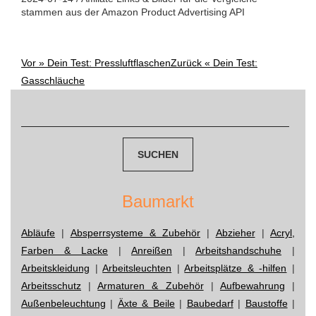
stammen aus der Amazon Product Advertising API
Vor »
Dein Test: Pressluftflaschen
Zurück «
Dein Test:
Post
Gasschläuche
navigation
Suchen
nach:
Baumarkt
Abläufe
|
Absperrsysteme & Zubehör
|
Abzieher
|
Acryl,
Farben & Lacke
|
Anreißen
|
Arbeitshandschuhe
|
Arbeitskleidung
|
Arbeitsleuchten
|
Arbeitsplätze & -hilfen
|
Arbeitsschutz
|
Armaturen & Zubehör
|
Aufbewahrung
|
Außenbeleuchtung
|
Äxte & Beile
|
Baubedarf
|
Baustoffe
|