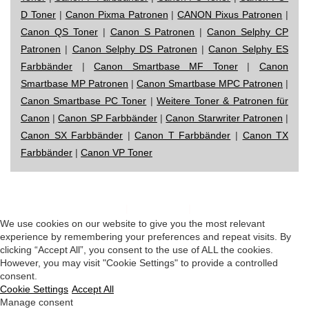
D Toner
|
Canon Pixma Patronen
|
CANON Pixus Patronen
|
Canon QS Toner
|
Canon S Patronen
|
Canon Selphy CP
Patronen
|
Canon Selphy DS Patronen
|
Canon Selphy ES
Farbbänder
|
Canon Smartbase MF Toner
|
Canon
Smartbase MP Patronen
|
Canon Smartbase MPC Patronen
|
Canon Smartbase PC Toner
|
Weitere Toner & Patronen für
Canon
|
Canon SP Farbbänder
|
Canon Starwriter Patronen
|
Canon SX Farbbänder
|
Canon T Farbbänder
|
Canon TX
Farbbänder
|
Canon VP Toner
Impressum
|
Datenschutz
|
Startseite
We use cookies on our website to give you the most relevant
experience by remembering your preferences and repeat visits. By
clicking “Accept All”, you consent to the use of ALL the cookies.
However, you may visit "Cookie Settings" to provide a controlled
consent.
Cookie Settings
Accept All
Manage consent