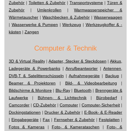
Zubehör
|
Toiletten & Zubehör
|
Transportsysteme
|
Türen &
Zubehör
|
Umlenkrollen
|
Warmwasserspeicher &
Wärmetauscher
|
Waschbecken & Zubehör
|
Wasserwaagen
|
Wasserwerke & Pumpen
|
Werkzeug
|
Werkzeugkoffer & -
kästen
|
Zangen
Computer & Technik
3D & Virtual Reality
|
Adapter, Stecker & Steckdosen
|
Akkus,
Ladegeräte & Powerbanks
|
Anrufbeantworter
|
Antennen,
DVB-T & Satelittenschüsseln
|
Aufnahmegeräte
|
Backup
|
Beamer & Projektoren
|
Bild- & Videobearbeitung
|
Bildschirme & Monitore
|
Blu-Ray
|
Bluetooth
|
Brenngeräte &
Laufwerke
|
Bühnen- & Lichttechnik
|
Bürobedarf
|
Camcorder
|
CD-Zubehör
|
Computer
|
Computer-Sicherheit
|
Dockingstationen
|
Drucker & Zubehör
|
E-Book- & E-Reader
|
Eingabegeräte
|
Fax
|
Fernseher & Zubehör
|
Festplatten
|
Fotos & Kameras
|
Foto- & Kamerataschen
|
Foto- &