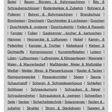
Beitel
|
Besen, Bürsten & Kehrmaschinen
|
Bits &
Schraubenschlüssel
|
Bodenbeläge & Zubehör
|
Bohnern &
Polieren
|
Bohrer & Bohrmaschinen
|
Brandschutz
|
Brecheisen
|
Drechseln
|
Durchtreiber & Locheisen
|
Duschen
|
Duschköpfe & -systeme
|
Duschzubehör
|
Feilen & Raspeln
|
Fenster
|
Folien
|
Gasbrenner, -kocher & -kartuschen
|
Hämmer
|
Heizgeräte & Lüftungen
|
Hobel
|
Kamin- &
Pelletöfen
|
Kanister & Trichter
|
Klebeband
|
Kleben &
Dichtstoffe
|
Kompressoren
|
Kunststoffplatten
|
Leitern
|
Löten
|
Luftpumpen
|
Luftreiniger & Klimaanlagen
|
Magnete
|
Maler- & Maurerbedarf
|
Maßbänder, Meter & Maßstäbe
|
Meißel
|
Melder, Mess- & Planwerkzeuge
|
Nagler & Tacker
|
Reinigungsgeräte
|
Reparaturmittel
|
Sägen
|
Sauna
|
Schaumstoff
|
Scheren & Schneidewerkzeug
|
Schleifen
|
Schlösser
|
Schneeräumung
|
Schrauben & Nägel
|
Schraubendreher
|
Schraubstock & -zwingen
|
Schweißen
|
Seile
|
Senker
|
Sicherheitstechnik
|
Solarenergie
|
Spülen & -
zubehör
|
Strahler
|
Strom & Steckdosen
|
Tapeten &