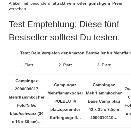
Artikel mit besonders
attraktivem oder günstigem Preis
versehen.
Test Empfehlung: Diese fünf
Bestseller solltest Du testen.
Test: Dein Vergleich der Amazon Bestseller für Mehrf
1. Platz
2. Platz
3. Platz
Campingaz
Campingaz
Campingaz
2000009617
Zw
Mehrflammkocher
Mehrflammkocher
Mehrflammkocher
C
PUEBLO IV
Base Camp blau
Fold'N Go
Fo
platzsparender
43 x 25 x 7.5cm
blau/schwarz (34
un
Koffergasgrill…
2000010110…
x 16 x 36 cm)…