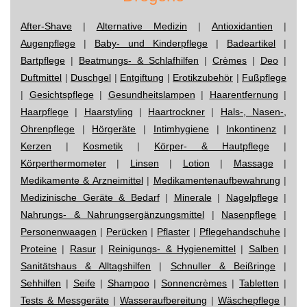
After-Shave
|
Alternative Medizin
|
Antioxidantien
|
Augenpflege
|
Baby- und Kinderpflege
|
Badeartikel
|
Bartpflege
|
Beatmungs- & Schlafhilfen
|
Crèmes
|
Deo
|
Duftmittel
|
Duschgel
|
Entgiftung
|
Erotikzubehör
|
Fußpflege
|
Gesichtspflege
|
Gesundheitslampen
|
Haarentfernung
|
Haarpflege
|
Haarstyling
|
Haartrockner
|
Hals-, Nasen-,
Ohrenpflege
|
Hörgeräte
|
Intimhygiene
|
Inkontinenz
|
Kerzen
|
Kosmetik
|
Körper- & Hautpflege
|
Körperthermometer
|
Linsen
|
Lotion
|
Massage
|
Medikamente & Arzneimittel
|
Medikamentenaufbewahrung
|
Medizinische Geräte & Bedarf
|
Minerale
|
Nagelpflege
|
Nahrungs- & Nahrungsergänzungsmittel
|
Nasenpflege
|
Personenwaagen
|
Perücken
|
Pflaster
|
Pflegehandschuhe
|
Proteine
|
Rasur
|
Reinigungs- & Hygienemittel
|
Salben
|
Sanitätshaus & Alltagshilfen
|
Schnuller & Beißringe
|
Sehhilfen
|
Seife
|
Shampoo
|
Sonnencrèmes
|
Tabletten
|
Tests & Messgeräte
|
Wasseraufbereitung
|
Wäschepflege
|