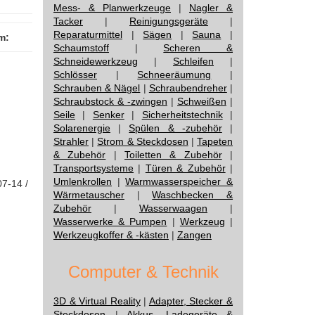
Mess- & Planwerkzeuge
|
Nagler &
Tacker
|
Reinigungsgeräte
|
Reparaturmittel
|
Sägen
|
Sauna
|
m:
Schaumstoff
|
Scheren &
Schneidewerkzeug
|
Schleifen
|
Schlösser
|
Schneeräumung
|
Schrauben & Nägel
|
Schraubendreher
|
Schraubstock & -zwingen
|
Schweißen
|
Seile
|
Senker
|
Sicherheitstechnik
|
Solarenergie
|
Spülen & -zubehör
|
Strahler
|
Strom & Steckdosen
|
Tapeten
& Zubehör
|
Toiletten & Zubehör
|
Transportsysteme
|
Türen & Zubehör
|
Umlenkrollen
|
Warmwasserspeicher &
07-14 /
Wärmetauscher
|
Waschbecken &
Zubehör
|
Wasserwaagen
|
Wasserwerke & Pumpen
|
Werkzeug
|
Werkzeugkoffer & -kästen
|
Zangen
Computer & Technik
3D & Virtual Reality
|
Adapter, Stecker &
Steckdosen
|
Akkus, Ladegeräte &