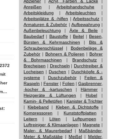
Abzieher
|
Acryl, Farben & Lacke
|
Anreißen
|
Arbeitshandschuhe
|
Arbeitskleidung
|
Arbeitsleuchten
|
Arbeitsplätze & -hilfen
|
Arbeitsschutz
|
Armaturen & Zubehör
|
Aufbewahrung
|
Außenbeleuchtung
|
Äxte & Beile
|
Baubedarf
|
Baustoffe
|
Beitel
|
Besen,
Bürsten & Kehrmaschinen
|
Bits &
Schraubenschlüssel
|
Bodenbeläge &
Zubehör
|
Bohnern & Polieren
|
Bohrer
& Bohrmaschinen
|
Brandschutz
|
82372
Brecheisen
|
Drechseln
|
Durchtreiber &
Locheisen
|
Duschen
|
Duschköpfe & -
mit
systeme
|
Duschzubehör
|
Feilen &
her
Raspeln
|
Fenster
|
Folien
|
Gasbrenner,
-kocher & -kartuschen
|
Hämmer
|
 m…
Heizgeräte & Lüftungen
|
Hobel
|
Kamin- & Pelletöfen
|
Kanister & Trichter
|
Klebeband
|
Kleben & Dichtstoffe
|
st:
Kompressoren
|
Kunststoffplatten
|
Leitern
|
Löten
|
Luftpumpen
|
Luftreiniger & Klimaanlagen
|
Magnete
|
Maler- & Maurerbedarf
|
Maßbänder,
Meter & Maßstäbe
|
Meißel
|
Melder,