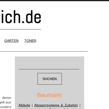
GARTEN
TONER
Suchen
nach:
Baumarkt
d deren
elt aus
Abläufe
|
Absperrsysteme & Zubehör
|
sonders