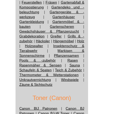
|
Feuerstellen
|
Fräsen
|
Gartenabfall &
Kompostierung
|
Gartendeko und -
beleuchtung
|
Gartengeräte & -
werkzeug
|
Gartenhäuser
|
Gartenkleidung
|
Gartenmöbel & -
bauten
|
Gartenscheren
|
Gewächshäuser & Pflanzenzucht
|
Grabdekoration
|
Greifer
|
Grills & -
zubehör
|
Häcksler
|
Hängemöbel
|
Holz
|
Holzspalter
|
Insektenschutz &
Tierabwehr
|
Markisen &
Sonnenschirme
|
Pflanzensamen
|
Pools & -zubehör
|
Rasen
|
Rasenmäher & Sensen
|
Sauna
|
Schaufeln & Spaten
|
Teich & Zubehör
|
Thermometer & Wetterstationen
|
Unkrautvernichtung
|
Windspiele
|
Zäune & Sichtschutz
Toner (Canon)
Canon BIJ Patronen
|
Canon BJ
Patronen
|
Canon BJ-W Toner
|
Canon