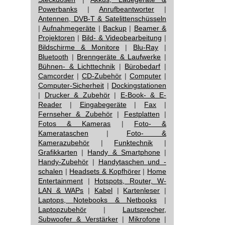
Powerbanks
|
Anrufbeantworter
|
Antennen, DVB-T & Satelittenschüsseln
|
Aufnahmegeräte
|
Backup
|
Beamer &
Projektoren
|
Bild- & Videobearbeitung
|
Bildschirme & Monitore
|
Blu-Ray
|
Bluetooth
|
Brenngeräte & Laufwerke
|
Bühnen- & Lichttechnik
|
Bürobedarf
|
Camcorder
|
CD-Zubehör
|
Computer
|
Computer-Sicherheit
|
Dockingstationen
|
Drucker & Zubehör
|
E-Book- & E-
Reader
|
Eingabegeräte
|
Fax
|
Fernseher & Zubehör
|
Festplatten
|
Fotos & Kameras
|
Foto- &
Kamerataschen
|
Foto- &
Kamerazubehör
|
Funktechnik
|
Grafikkarten
|
Handy & Smartphone
|
Handy-Zubehör
|
Handytaschen und -
schalen
|
Headsets & Kopfhörer
|
Home
Entertainment
|
Hotspots, Router, W-
LAN & WAPs
|
Kabel
|
Kartenleser
|
Laptops, Notebooks & Netbooks
|
Laptopzubehör
|
Lautsprecher,
Subwoofer & Verstärker
|
Mikrofone
|