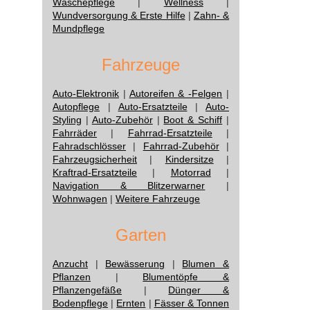
Wäschepflege
|
Wellness
|
Wundversorgung & Erste Hilfe
|
Zahn- &
Mundpflege
Fahrzeuge
Auto-Elektronik
|
Autoreifen & -Felgen
|
Autopflege
|
Auto-Ersatzteile
|
Auto-
Styling
|
Auto-Zubehör
|
Boot & Schiff
|
Fahrräder
|
Fahrrad-Ersatzteile
|
Fahradschlösser
|
Fahrrad-Zubehör
|
Fahrzeugsicherheit
|
Kindersitze
|
Kraftrad-Ersatzteile
|
Motorrad
|
Navigation & Blitzerwarner
|
Wohnwagen
|
Weitere Fahrzeuge
Garten
Anzucht
|
Bewässerung
|
Blumen &
Pflanzen
|
Blumentöpfe &
Pflanzengefäße
|
Dünger &
Bodenpflege
|
Ernten
|
Fässer & Tonnen