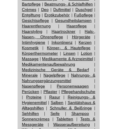
Bartpflege
|
Beatmungs- & Schlafhilfen
|
Crèmes
|
Deo
|
Duftmittel
|
Duschgel
|
Entgiftung
|
Erotikzubehör
|
Fußpflege
|
Gesichtspflege
|
Gesundheitslampen
|
Haarentfernung
|
Haarpflege
|
Haarstyling
|
Haartrockner
|
Hals-,
Nasen-, Ohrenpflege
|
Hörgeräte
|
Intimhygiene
|
Inkontinenz
|
Kerzen
|
Kosmetik
|
Körper- & Hautpflege
|
Körperthermometer
|
Linsen
|
Lotion
|
Massage
|
Medikamente & Arzneimittel
|
Medikamentenaufbewahrung
|
Medizinische Geräte & Bedarf
|
Minerale
|
Nagelpflege
|
Nahrungs- &
Nahrungsergänzungsmittel
|
Nasenpflege
|
Personenwaagen
|
Perücken
|
Pflaster
|
Pflegehandschuhe
|
Proteine
|
Rasur
|
Reinigungs- &
Hygienemittel
|
Salben
|
Sanitätshaus &
Alltagshilfen
|
Schnuller & Beißringe
|
Sehhilfen
|
Seife
|
Shampoo
|
Sonnencrèmes
|
Tabletten
|
Tests &
Messgeräte
|
Wasseraufbereitung
|