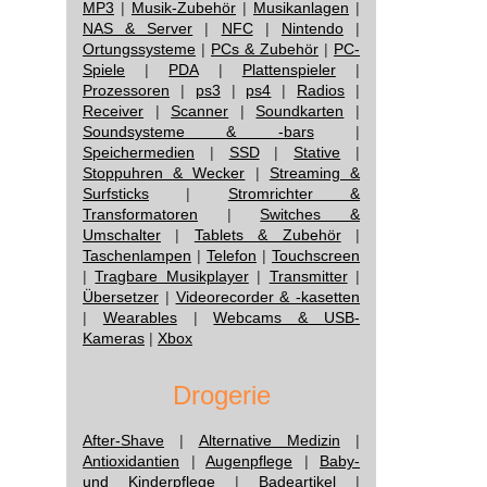
MP3
|
Musik-Zubehör
|
Musikanlagen
|
NAS & Server
|
NFC
|
Nintendo
|
Ortungssysteme
|
PCs & Zubehör
|
PC-
Spiele
|
PDA
|
Plattenspieler
|
Prozessoren
|
ps3
|
ps4
|
Radios
|
Receiver
|
Scanner
|
Soundkarten
|
Soundsysteme & -bars
|
Speichermedien
|
SSD
|
Stative
|
Stoppuhren & Wecker
|
Streaming &
Surfsticks
|
Stromrichter &
Transformatoren
|
Switches &
Umschalter
|
Tablets & Zubehör
|
Taschenlampen
|
Telefon
|
Touchscreen
|
Tragbare Musikplayer
|
Transmitter
|
Übersetzer
|
Videorecorder & -kasetten
|
Wearables
|
Webcams & USB-
Kameras
|
Xbox
Drogerie
After-Shave
|
Alternative Medizin
|
Antioxidantien
|
Augenpflege
|
Baby-
und Kinderpflege
|
Badeartikel
|