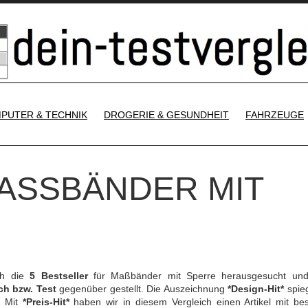
SKIP TO CONTENT
PUTER & TECHNIK
DROGERIE & GESUNDHEIT
FAHRZEUGE
ASSBÄNDER MIT S
ch die
5 Bestseller
für Maßbänder mit Sperre herausgesucht un
ch bzw. Test
gegenüber gestellt. Die Auszeichnung
*Design-Hit*
spieg
. Mit
*Preis-Hit*
haben wir in diesem Vergleich einen Artikel mit be