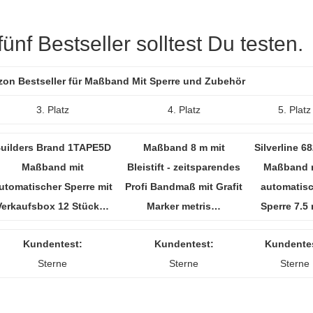
nf Bestseller solltest Du testen.
azon Bestseller für Maßband Mit Sperre und Zubehör
3. Platz
4. Platz
5. Platz
uilders Brand 1TAPE5D
Maßband 8 m mit
Silverline 6
Maßband mit
Bleistift - zeitsparendes
Maßband 
utomatischer Sperre mit
Profi Bandmaß mit Grafit
automatisc
Verkaufsbox 12 Stück…
Marker metris…
Sperre 7.5
Kundentest:
Kundentest:
Kundente
Sterne
Sterne
Sterne