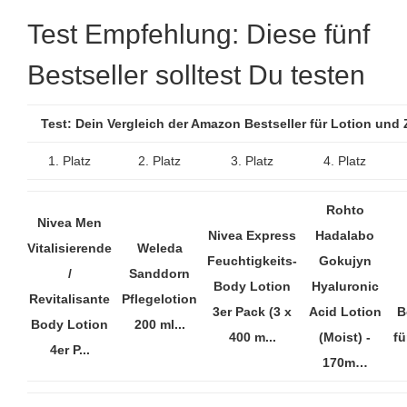
Test Empfehlung: Diese fünf
Bestseller solltest Du testen
Test: Dein Vergleich der Amazon Bestseller für Lotion und
1. Platz
2. Platz
3. Platz
4. Platz
Rohto
Nivea Men
Nivea Express
Hadalabo
Vitalisierende
Weleda
Feuchtigkeits-
Gokujyn
/
Sanddorn
Body Lotion
Hyaluronic
Revitalisante
Pflegelotion
3er Pack (3 x
Acid Lotion
B
Body Lotion
200 ml...
400 m...
(Moist) -
fü
4er P...
170m…