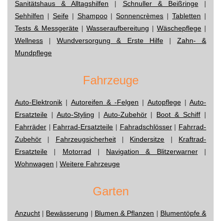
Sanitätshaus & Alltagshilfen
|
Schnuller & Beißringe
|
Sehhilfen
|
Seife
|
Shampoo
|
Sonnencrèmes
|
Tabletten
|
Tests & Messgeräte
|
Wasseraufbereitung
|
Wäschepflege
|
Wellness
|
Wundversorgung & Erste Hilfe
|
Zahn- &
Mundpflege
Fahrzeuge
Auto-Elektronik
|
Autoreifen & -Felgen
|
Autopflege
|
Auto-
Ersatzteile
|
Auto-Styling
|
Auto-Zubehör
|
Boot & Schiff
|
Fahrräder
|
Fahrrad-Ersatzteile
|
Fahradschlösser
|
Fahrrad-
Zubehör
|
Fahrzeugsicherheit
|
Kindersitze
|
Kraftrad-
Ersatzteile
|
Motorrad
|
Navigation & Blitzerwarner
|
Wohnwagen
|
Weitere Fahrzeuge
Garten
Anzucht
|
Bewässerung
|
Blumen & Pflanzen
|
Blumentöpfe &