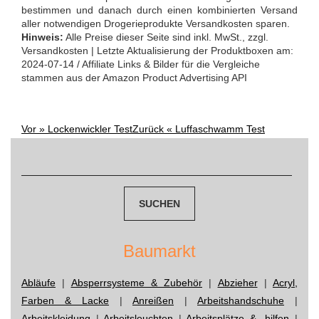
bestimmen und danach durch einen kombinierten Versand
aller notwendigen Drogerieprodukte Versandkosten sparen.
Hinweis:
Alle Preise dieser Seite sind inkl. MwSt., zzgl.
Versandkosten | Letzte Aktualisierung der Produktboxen am:
2024-07-14 / Affiliate Links & Bilder für die Vergleiche
stammen aus der Amazon Product Advertising API
Vor »
Lockenwickler Test
Zurück «
Luffaschwamm Test
Post
Suchen
navigation
nach:
Baumarkt
Abläufe
|
Absperrsysteme & Zubehör
|
Abzieher
|
Acryl,
Farben & Lacke
|
Anreißen
|
Arbeitshandschuhe
|
Arbeitskleidung
|
Arbeitsleuchten
|
Arbeitsplätze & -hilfen
|