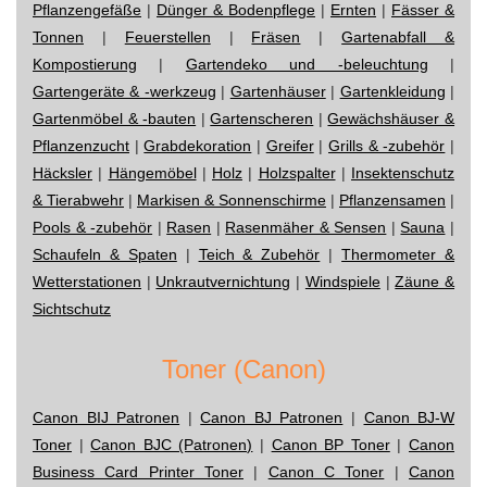
Pflanzengefäße
|
Dünger & Bodenpflege
|
Ernten
|
Fässer &
Tonnen
|
Feuerstellen
|
Fräsen
|
Gartenabfall &
Kompostierung
|
Gartendeko und -beleuchtung
|
Gartengeräte & -werkzeug
|
Gartenhäuser
|
Gartenkleidung
|
Gartenmöbel & -bauten
|
Gartenscheren
|
Gewächshäuser &
Pflanzenzucht
|
Grabdekoration
|
Greifer
|
Grills & -zubehör
|
Häcksler
|
Hängemöbel
|
Holz
|
Holzspalter
|
Insektenschutz
& Tierabwehr
|
Markisen & Sonnenschirme
|
Pflanzensamen
|
Pools & -zubehör
|
Rasen
|
Rasenmäher & Sensen
|
Sauna
|
Schaufeln & Spaten
|
Teich & Zubehör
|
Thermometer &
Wetterstationen
|
Unkrautvernichtung
|
Windspiele
|
Zäune &
Sichtschutz
Toner (Canon)
Canon BIJ Patronen
|
Canon BJ Patronen
|
Canon BJ-W
Toner
|
Canon BJC (Patronen)
|
Canon BP Toner
|
Canon
Business Card Printer Toner
|
Canon C Toner
|
Canon