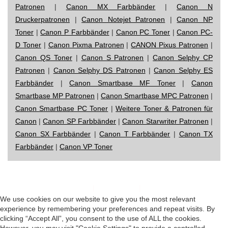
Patronen
|
Canon MX Farbbänder
|
Canon N
Druckerpatronen
|
Canon Notejet Patronen
|
Canon NP
Toner
|
Canon P Farbbänder
|
Canon PC Toner
|
Canon PC-
D Toner
|
Canon Pixma Patronen
|
CANON Pixus Patronen
|
Canon QS Toner
|
Canon S Patronen
|
Canon Selphy CP
Patronen
|
Canon Selphy DS Patronen
|
Canon Selphy ES
Farbbänder
|
Canon Smartbase MF Toner
|
Canon
Smartbase MP Patronen
|
Canon Smartbase MPC Patronen
|
Canon Smartbase PC Toner
|
Weitere Toner & Patronen für
Canon
|
Canon SP Farbbänder
|
Canon Starwriter Patronen
|
Canon SX Farbbänder
|
Canon T Farbbänder
|
Canon TX
Farbbänder
|
Canon VP Toner
Impressum
|
Datenschutz
|
Startseite
We use cookies on our website to give you the most relevant
experience by remembering your preferences and repeat visits. By
clicking “Accept All”, you consent to the use of ALL the cookies.
However, you may visit "Cookie Settings" to provide a controlled