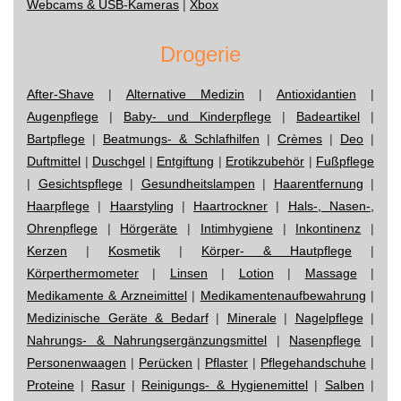
Webcams & USB-Kameras
|
Xbox
Drogerie
After-Shave
|
Alternative Medizin
|
Antioxidantien
|
Augenpflege
|
Baby- und Kinderpflege
|
Badeartikel
|
Bartpflege
|
Beatmungs- & Schlafhilfen
|
Crèmes
|
Deo
|
Duftmittel
|
Duschgel
|
Entgiftung
|
Erotikzubehör
|
Fußpflege
|
Gesichtspflege
|
Gesundheitslampen
|
Haarentfernung
|
Haarpflege
|
Haarstyling
|
Haartrockner
|
Hals-, Nasen-,
Ohrenpflege
|
Hörgeräte
|
Intimhygiene
|
Inkontinenz
|
Kerzen
|
Kosmetik
|
Körper- & Hautpflege
|
Körperthermometer
|
Linsen
|
Lotion
|
Massage
|
Medikamente & Arzneimittel
|
Medikamentenaufbewahrung
|
Medizinische Geräte & Bedarf
|
Minerale
|
Nagelpflege
|
Nahrungs- & Nahrungsergänzungsmittel
|
Nasenpflege
|
Personenwaagen
|
Perücken
|
Pflaster
|
Pflegehandschuhe
|
Proteine
|
Rasur
|
Reinigungs- & Hygienemittel
|
Salben
|