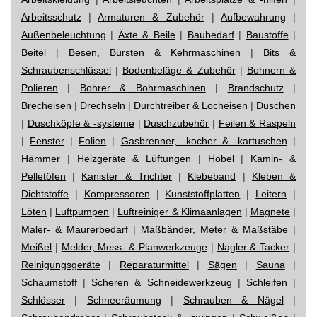
Arbeitsschutz
|
Armaturen & Zubehör
|
Aufbewahrung
|
Außenbeleuchtung
|
Äxte & Beile
|
Baubedarf
|
Baustoffe
|
Beitel
|
Besen, Bürsten & Kehrmaschinen
|
Bits &
Schraubenschlüssel
|
Bodenbeläge & Zubehör
|
Bohnern &
Polieren
|
Bohrer & Bohrmaschinen
|
Brandschutz
|
Brecheisen
|
Drechseln
|
Durchtreiber & Locheisen
|
Duschen
|
Duschköpfe & -systeme
|
Duschzubehör
|
Feilen & Raspeln
|
Fenster
|
Folien
|
Gasbrenner, -kocher & -kartuschen
|
Hämmer
|
Heizgeräte & Lüftungen
|
Hobel
|
Kamin- &
Pelletöfen
|
Kanister & Trichter
|
Klebeband
|
Kleben &
Dichtstoffe
|
Kompressoren
|
Kunststoffplatten
|
Leitern
|
Löten
|
Luftpumpen
|
Luftreiniger & Klimaanlagen
|
Magnete
|
Maler- & Maurerbedarf
|
Maßbänder, Meter & Maßstäbe
|
Meißel
|
Melder, Mess- & Planwerkzeuge
|
Nagler & Tacker
|
Reinigungsgeräte
|
Reparaturmittel
|
Sägen
|
Sauna
|
Schaumstoff
|
Scheren & Schneidewerkzeug
|
Schleifen
|
Schlösser
|
Schneeräumung
|
Schrauben & Nägel
|