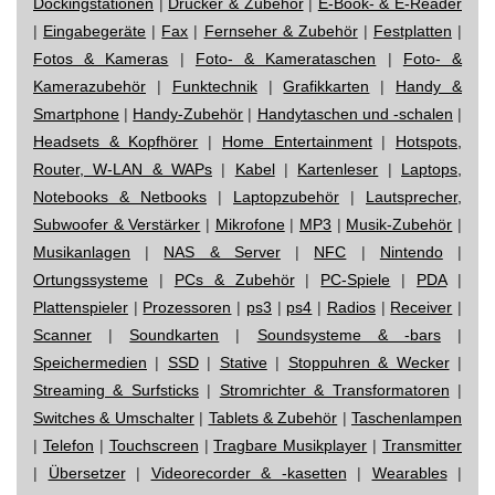
Dockingstationen
|
Drucker & Zubehör
|
E-Book- & E-Reader
|
Eingabegeräte
|
Fax
|
Fernseher & Zubehör
|
Festplatten
|
Fotos & Kameras
|
Foto- & Kamerataschen
|
Foto- &
Kamerazubehör
|
Funktechnik
|
Grafikkarten
|
Handy &
Smartphone
|
Handy-Zubehör
|
Handytaschen und -schalen
|
Headsets & Kopfhörer
|
Home Entertainment
|
Hotspots,
Router, W-LAN & WAPs
|
Kabel
|
Kartenleser
|
Laptops,
Notebooks & Netbooks
|
Laptopzubehör
|
Lautsprecher,
Subwoofer & Verstärker
|
Mikrofone
|
MP3
|
Musik-Zubehör
|
Musikanlagen
|
NAS & Server
|
NFC
|
Nintendo
|
Ortungssysteme
|
PCs & Zubehör
|
PC-Spiele
|
PDA
|
Plattenspieler
|
Prozessoren
|
ps3
|
ps4
|
Radios
|
Receiver
|
Scanner
|
Soundkarten
|
Soundsysteme & -bars
|
Speichermedien
|
SSD
|
Stative
|
Stoppuhren & Wecker
|
Streaming & Surfsticks
|
Stromrichter & Transformatoren
|
Switches & Umschalter
|
Tablets & Zubehör
|
Taschenlampen
|
Telefon
|
Touchscreen
|
Tragbare Musikplayer
|
Transmitter
|
Übersetzer
|
Videorecorder & -kasetten
|
Wearables
|