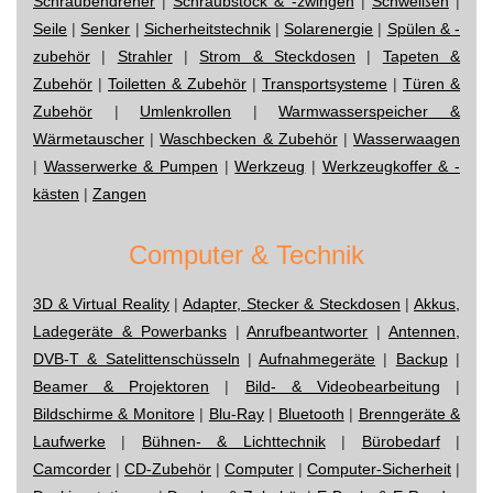
Schraubendreher
|
Schraubstock & -zwingen
|
Schweißen
|
Seile
|
Senker
|
Sicherheitstechnik
|
Solarenergie
|
Spülen & -
zubehör
|
Strahler
|
Strom & Steckdosen
|
Tapeten &
Zubehör
|
Toiletten & Zubehör
|
Transportsysteme
|
Türen &
Zubehör
|
Umlenkrollen
|
Warmwasserspeicher &
Wärmetauscher
|
Waschbecken & Zubehör
|
Wasserwaagen
|
Wasserwerke & Pumpen
|
Werkzeug
|
Werkzeugkoffer & -
kästen
|
Zangen
Computer & Technik
3D & Virtual Reality
|
Adapter, Stecker & Steckdosen
|
Akkus,
Ladegeräte & Powerbanks
|
Anrufbeantworter
|
Antennen,
DVB-T & Satelittenschüsseln
|
Aufnahmegeräte
|
Backup
|
Beamer & Projektoren
|
Bild- & Videobearbeitung
|
Bildschirme & Monitore
|
Blu-Ray
|
Bluetooth
|
Brenngeräte &
Laufwerke
|
Bühnen- & Lichttechnik
|
Bürobedarf
|
Camcorder
|
CD-Zubehör
|
Computer
|
Computer-Sicherheit
|