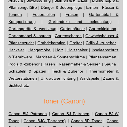
Anzucht
|
Bewässerung
|
Blumen & Pflanzen
|
Blumentöpfe &
Pflanzengefäße
|
Dünger & Bodenpflege
|
Ernten
|
Fässer &
Tonnen
|
Feuerstellen
|
Fräsen
|
Gartenabfall &
Kompostierung
|
Gartendeko und -beleuchtung
|
Gartengeräte & -werkzeug
|
Gartenhäuser
|
Gartenkleidung
|
Gartenmöbel & -bauten
|
Gartenscheren
|
Gewächshäuser &
Pflanzenzucht
|
Grabdekoration
|
Greifer
|
Grills & -zubehör
|
Häcksler
|
Hängemöbel
|
Holz
|
Holzspalter
|
Insektenschutz
& Tierabwehr
|
Markisen & Sonnenschirme
|
Pflanzensamen
|
Pools & -zubehör
|
Rasen
|
Rasenmäher & Sensen
|
Sauna
|
Schaufeln & Spaten
|
Teich & Zubehör
|
Thermometer &
Wetterstationen
|
Unkrautvernichtung
|
Windspiele
|
Zäune &
Sichtschutz
Toner (Canon)
Canon BIJ Patronen
|
Canon BJ Patronen
|
Canon BJ-W
Toner
|
Canon BJC (Patronen)
|
Canon BP Toner
|
Canon