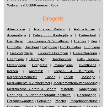
Webcams & USB-Kameras
|
Xbox
Drogerie
After-Shave
|
Alternative Medizin
|
Antioxidantien
|
Augenpflege
|
Baby- und Kinderpflege
|
Badeartikel
|
Bartpflege
|
Beatmungs- & Schlafhilfen
|
Crèmes
|
Deo
|
Duftmittel
|
Duschgel
|
Entgiftung
|
Erotikzubehör
|
Fußpflege
|
Gesichtspflege
|
Gesundheitslampen
|
Haarentfernung
|
Haarpflege
|
Haarstyling
|
Haartrockner
|
Hals-, Nasen-,
Ohrenpflege
|
Hörgeräte
|
Intimhygiene
|
Inkontinenz
|
Kerzen
|
Kosmetik
|
Körper- & Hautpflege
|
Körperthermometer
|
Linsen
|
Lotion
|
Massage
|
Medikamente & Arzneimittel
|
Medikamentenaufbewahrung
|
Medizinische Geräte & Bedarf
|
Minerale
|
Nagelpflege
|
Nahrungs- & Nahrungsergänzungsmittel
|
Nasenpflege
|
Personenwaagen
|
Perücken
|
Pflaster
|
Pflegehandschuhe
|
Proteine
|
Rasur
|
Reinigungs- & Hygienemittel
|
Salben
|