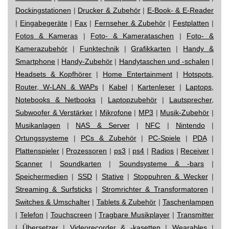
Dockingstationen
|
Drucker & Zubehör
|
E-Book- & E-Reader
|
Eingabegeräte
|
Fax
|
Fernseher & Zubehör
|
Festplatten
|
Fotos & Kameras
|
Foto- & Kamerataschen
|
Foto- &
Kamerazubehör
|
Funktechnik
|
Grafikkarten
|
Handy &
Smartphone
|
Handy-Zubehör
|
Handytaschen und -schalen
|
Headsets & Kopfhörer
|
Home Entertainment
|
Hotspots,
Router, W-LAN & WAPs
|
Kabel
|
Kartenleser
|
Laptops,
Notebooks & Netbooks
|
Laptopzubehör
|
Lautsprecher,
Subwoofer & Verstärker
|
Mikrofone
|
MP3
|
Musik-Zubehör
|
Musikanlagen
|
NAS & Server
|
NFC
|
Nintendo
|
Ortungssysteme
|
PCs & Zubehör
|
PC-Spiele
|
PDA
|
Plattenspieler
|
Prozessoren
|
ps3
|
ps4
|
Radios
|
Receiver
|
Scanner
|
Soundkarten
|
Soundsysteme & -bars
|
Speichermedien
|
SSD
|
Stative
|
Stoppuhren & Wecker
|
Streaming & Surfsticks
|
Stromrichter & Transformatoren
|
Switches & Umschalter
|
Tablets & Zubehör
|
Taschenlampen
|
Telefon
|
Touchscreen
|
Tragbare Musikplayer
|
Transmitter
|
Übersetzer
|
Videorecorder & -kasetten
|
Wearables
|