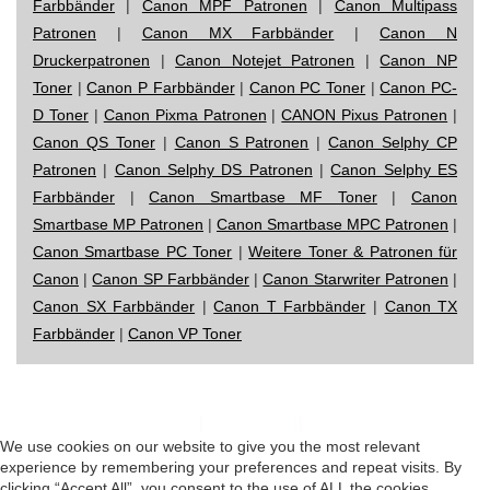
Farbbänder
|
Canon MPF Patronen
|
Canon Multipass
Patronen
|
Canon MX Farbbänder
|
Canon N
Druckerpatronen
|
Canon Notejet Patronen
|
Canon NP
Toner
|
Canon P Farbbänder
|
Canon PC Toner
|
Canon PC-
D Toner
|
Canon Pixma Patronen
|
CANON Pixus Patronen
|
Canon QS Toner
|
Canon S Patronen
|
Canon Selphy CP
Patronen
|
Canon Selphy DS Patronen
|
Canon Selphy ES
Farbbänder
|
Canon Smartbase MF Toner
|
Canon
Smartbase MP Patronen
|
Canon Smartbase MPC Patronen
|
Canon Smartbase PC Toner
|
Weitere Toner & Patronen für
Canon
|
Canon SP Farbbänder
|
Canon Starwriter Patronen
|
Canon SX Farbbänder
|
Canon T Farbbänder
|
Canon TX
Farbbänder
|
Canon VP Toner
Impressum
|
Datenschutz
|
Startseite
We use cookies on our website to give you the most relevant
experience by remembering your preferences and repeat visits. By
clicking “Accept All”, you consent to the use of ALL the cookies.