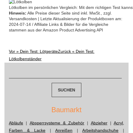
Lötkolben im persönlichen Vergleich: Mit dem richtigen Test kann
Hinweis:
Alle Preise dieser Seite sind inkl. MwSt., zzgl.
Versandkosten | Letzte Aktualisierung der Produktboxen am:
2024-07-14 / Affiliate Links & Bilder für die Vergleiche
stammen aus der Amazon Product Advertising API
Vor »
Dein Test: Lötgeräte
Zurück «
Dein Test:
Post
Lötkolbenständer
Suchen
navigation
nach:
Baumarkt
Abläufe
|
Absperrsysteme & Zubehör
|
Abzieher
|
Acryl,
Farben & Lacke
|
Anreißen
|
Arbeitshandschuhe
|