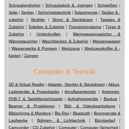
Schraubendreher
|
Schraubstock & -zwingen
|
Schweißen
|
Seile
|
Senker
|
Sicherheitstechnik
|
Solarenergie
|
Spülen & -
zubehör
|
Strahler
|
Strom & Steckdosen
|
Tapeten &
Zubehör
|
Toiletten & Zubehör
|
Transportsysteme
|
Türen &
Zubehör
|
Umlenkrollen
|
Warmwasserspeicher &
Wärmetauscher
|
Waschbecken & Zubehör
|
Wasserwaagen
|
Wasserwerke & Pumpen
|
Werkzeug
|
Werkzeugkoffer & -
kästen
|
Zangen
Computer & Technik
3D & Virtual Reality
|
Adapter, Stecker & Steckdosen
|
Akkus,
Ladegeräte & Powerbanks
|
Anrufbeantworter
|
Antennen,
DVB-T & Satelittenschüsseln
|
Aufnahmegeräte
|
Backup
|
Beamer & Projektoren
|
Bild- & Videobearbeitung
|
Bildschirme & Monitore
|
Blu-Ray
|
Bluetooth
|
Brenngeräte &
Laufwerke
|
Bühnen- & Lichttechnik
|
Bürobedarf
|
Camcorder
|
CD-Zubehör
|
Computer
|
Computer-Sicherheit
|