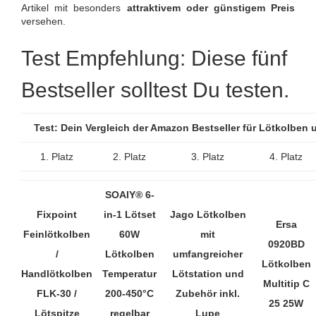
Artikel mit besonders
attraktivem oder günstigem Preis
versehen.
Test Empfehlung: Diese fünf
Bestseller solltest Du testen.
Test: Dein Vergleich der Amazon Bestseller für Lötkolben
1. Platz
2. Platz
3. Platz
4. Platz
SOAIY® 6-
Fixpoint
in-1 Lötset
Jago Lötkolben
Ersa
Feinlötkolben
60W
mit
0920BD
/
Lötkolben
umfangreicher
Lötkolben
Handlötkolben
Temperatur
Lötstation und
Multitip C
FLK-30 /
200-450°C
Zubehör inkl.
25 25W
Lötspitze
regelbar
Lupe