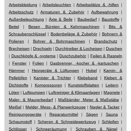
Arbeitskleidung
|
Arbeitsleuchten
|
Arbeitsplätze & -hilfen
|
Arbeitsschutz
|
Armaturen & Zubehör
|
Aufbewahrung
|
Außenbeleuchtung
|
Äxte & Beile
|
Baubedarf
|
Baustoffe
|
Beitel
|
Besen, Bürsten & Kehrmaschinen
|
Bits &
Schraubenschlüssel
|
Bodenbeläge & Zubehör
|
Bohnern &
Polieren
|
Bohrer & Bohrmaschinen
|
Brandschutz
|
Brecheisen
|
Drechseln
|
Durchtreiber & Locheisen
|
Duschen
|
Duschköpfe & -systeme
|
Duschzubehör
|
Feilen & Raspeln
|
Fenster
|
Folien
|
Gasbrenner, -kocher & -kartuschen
|
Hämmer
|
Heizgeräte & Lüftungen
|
Hobel
|
Kamin- &
Pelletöfen
|
Kanister & Trichter
|
Klebeband
|
Kleben &
Dichtstoffe
|
Kompressoren
|
Kunststoffplatten
|
Leitern
|
Löten
|
Luftpumpen
|
Luftreiniger & Klimaanlagen
|
Magnete
|
Maler- & Maurerbedarf
|
Maßbänder, Meter & Maßstäbe
|
Meißel
|
Melder, Mess- & Planwerkzeuge
|
Nagler & Tacker
|
Reinigungsgeräte
|
Reparaturmittel
|
Sägen
|
Sauna
|
Schaumstoff
|
Scheren & Schneidewerkzeug
|
Schleifen
|
Schlösser
|
Schneeräumung
|
Schrauben & Nägel
|