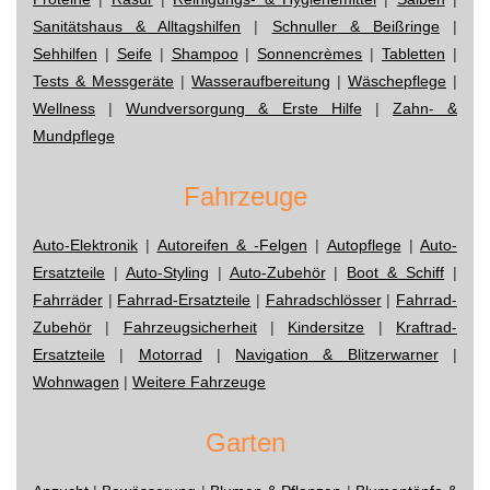
Sanitätshaus & Alltagshilfen
|
Schnuller & Beißringe
|
Sehhilfen
|
Seife
|
Shampoo
|
Sonnencrèmes
|
Tabletten
|
Tests & Messgeräte
|
Wasseraufbereitung
|
Wäschepflege
|
Wellness
|
Wundversorgung & Erste Hilfe
|
Zahn- &
Mundpflege
Fahrzeuge
Auto-Elektronik
|
Autoreifen & -Felgen
|
Autopflege
|
Auto-
Ersatzteile
|
Auto-Styling
|
Auto-Zubehör
|
Boot & Schiff
|
Fahrräder
|
Fahrrad-Ersatzteile
|
Fahradschlösser
|
Fahrrad-
Zubehör
|
Fahrzeugsicherheit
|
Kindersitze
|
Kraftrad-
Ersatzteile
|
Motorrad
|
Navigation & Blitzerwarner
|
Wohnwagen
|
Weitere Fahrzeuge
Garten