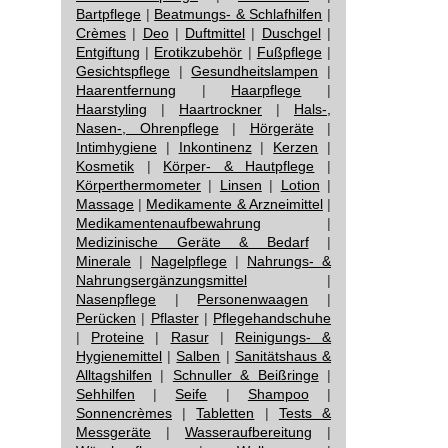
Bartpflege
|
Beatmungs- & Schlafhilfen
|
Crèmes
|
Deo
|
Duftmittel
|
Duschgel
|
Entgiftung
|
Erotikzubehör
|
Fußpflege
|
Gesichtspflege
|
Gesundheitslampen
|
Haarentfernung
|
Haarpflege
|
Haarstyling
|
Haartrockner
|
Hals-,
Nasen-, Ohrenpflege
|
Hörgeräte
|
Intimhygiene
|
Inkontinenz
|
Kerzen
|
Kosmetik
|
Körper- & Hautpflege
|
Körperthermometer
|
Linsen
|
Lotion
|
Massage
|
Medikamente & Arzneimittel
|
Medikamentenaufbewahrung
|
Medizinische Geräte & Bedarf
|
Minerale
|
Nagelpflege
|
Nahrungs- &
Nahrungsergänzungsmittel
|
Nasenpflege
|
Personenwaagen
|
Perücken
|
Pflaster
|
Pflegehandschuhe
|
Proteine
|
Rasur
|
Reinigungs- &
Hygienemittel
|
Salben
|
Sanitätshaus &
Alltagshilfen
|
Schnuller & Beißringe
|
Sehhilfen
|
Seife
|
Shampoo
|
Sonnencrèmes
|
Tabletten
|
Tests &
Messgeräte
|
Wasseraufbereitung
|