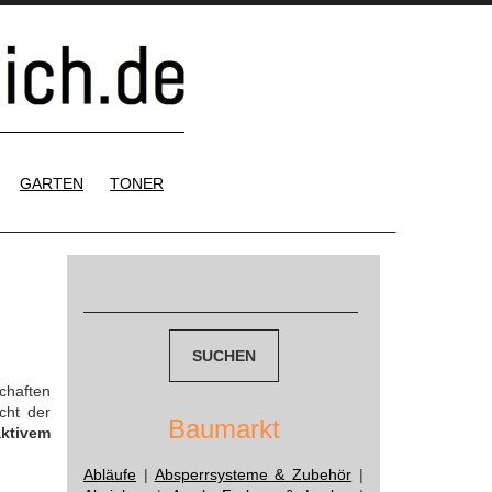
GARTEN
TONER
Suchen
nach:
chaften
cht der
Baumarkt
aktivem
Abläufe
|
Absperrsysteme & Zubehör
|