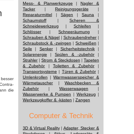
Mess- & Planwerkzeuge
|
Nagler &
Tacker
|
Reinigungsgeräte
|
n
Reparaturmittel
|
Sägen
|
Sauna
|
Schaumstoff
|
Scheren &
Schneidewerkzeug
|
Schleifen
|
Schlösser
|
Schneeräumung
|
Schrauben & Nägel
|
Schraubendreher
|
Schraubstock & -zwingen
|
Schweißen
|
Seile
|
Senker
|
Sicherheitstechnik
|
Solarenergie
|
Spülen & -zubehör
|
Strahler
|
Strom & Steckdosen
|
Tapeten
& Zubehör
|
Toiletten & Zubehör
|
Transportsysteme
|
Türen & Zubehör
|
Umlenkrollen
|
Warmwasserspeicher &
 besser
Wärmetauscher
|
Waschbecken &
Contra-
Zubehör
|
Wasserwaagen
|
ann die
Wasserwerke & Pumpen
|
Werkzeug
|
Werkzeugkoffer & -kästen
|
Zangen
Computer & Technik
3D & Virtual Reality
|
Adapter, Stecker &
Steckdosen
|
Akkus, Ladegeräte &