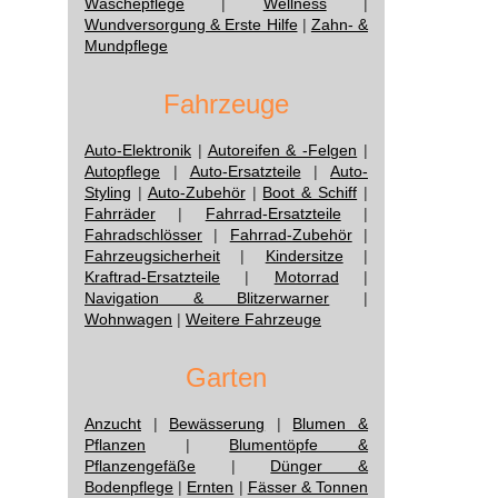
Wäschepflege
|
Wellness
|
Wundversorgung & Erste Hilfe
|
Zahn- &
Mundpflege
Fahrzeuge
Auto-Elektronik
|
Autoreifen & -Felgen
|
Autopflege
|
Auto-Ersatzteile
|
Auto-
Styling
|
Auto-Zubehör
|
Boot & Schiff
|
Fahrräder
|
Fahrrad-Ersatzteile
|
Fahradschlösser
|
Fahrrad-Zubehör
|
Fahrzeugsicherheit
|
Kindersitze
|
Kraftrad-Ersatzteile
|
Motorrad
|
Navigation & Blitzerwarner
|
Wohnwagen
|
Weitere Fahrzeuge
Garten
Anzucht
|
Bewässerung
|
Blumen &
Pflanzen
|
Blumentöpfe &
Pflanzengefäße
|
Dünger &
Bodenpflege
|
Ernten
|
Fässer & Tonnen