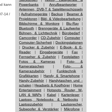
und kann
Powerbanks
|
Anrufbeantworter
|
Antennen, DVB-T & Satelittenschüsseln
07-14 /
|
Aufnahmegeräte
|
Backup
|
Beamer &
Projektoren
|
Bild- & Videobearbeitung
|
Bildschirme & Monitore
|
Blu-Ray
|
Bluetooth
|
Brenngeräte & Laufwerke
|
Bühnen- & Lichttechnik
|
Bürobedarf
|
Camcorder
|
CD-Zubehör
|
Computer
|
Computer-Sicherheit
|
Dockingstationen
|
Drucker & Zubehör
|
E-Book- & E-
Reader
|
Eingabegeräte
|
Fax
|
Fernseher & Zubehör
|
Festplatten
|
Fotos & Kameras
|
Foto- &
Kamerataschen
|
Foto- &
Kamerazubehör
|
Funktechnik
|
Grafikkarten
|
Handy & Smartphone
|
Handy-Zubehör
|
Handytaschen und -
schalen
|
Headsets & Kopfhörer
|
Home
Entertainment
|
Hotspots, Router, W-
LAN & WAPs
|
Kabel
|
Kartenleser
|
Laptops, Notebooks & Netbooks
|
Laptopzubehör
|
Lautsprecher,
Subwoofer & Verstärker
|
Mikrofone
|