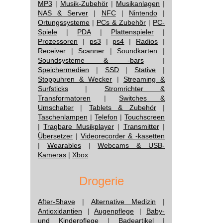
MP3
|
Musik-Zubehör
|
Musikanlagen
|
NAS & Server
|
NFC
|
Nintendo
|
Ortungssysteme
|
PCs & Zubehör
|
PC-
Spiele
|
PDA
|
Plattenspieler
|
Prozessoren
|
ps3
|
ps4
|
Radios
|
Receiver
|
Scanner
|
Soundkarten
|
Soundsysteme & -bars
|
Speichermedien
|
SSD
|
Stative
|
Stoppuhren & Wecker
|
Streaming &
Surfsticks
|
Stromrichter &
Transformatoren
|
Switches &
Umschalter
|
Tablets & Zubehör
|
Taschenlampen
|
Telefon
|
Touchscreen
|
Tragbare Musikplayer
|
Transmitter
|
Übersetzer
|
Videorecorder & -kasetten
|
Wearables
|
Webcams & USB-
Kameras
|
Xbox
Drogerie
After-Shave
|
Alternative Medizin
|
Antioxidantien
|
Augenpflege
|
Baby-
und Kinderpflege
|
Badeartikel
|