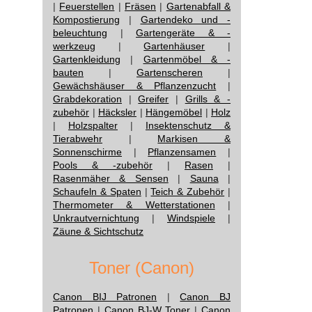
|
Feuerstellen
|
Fräsen
|
Gartenabfall &
Kompostierung
|
Gartendeko und -
beleuchtung
|
Gartengeräte & -
werkzeug
|
Gartenhäuser
|
Gartenkleidung
|
Gartenmöbel & -
bauten
|
Gartenscheren
|
Gewächshäuser & Pflanzenzucht
|
Grabdekoration
|
Greifer
|
Grills & -
zubehör
|
Häcksler
|
Hängemöbel
|
Holz
|
Holzspalter
|
Insektenschutz &
Tierabwehr
|
Markisen &
Sonnenschirme
|
Pflanzensamen
|
Pools & -zubehör
|
Rasen
|
Rasenmäher & Sensen
|
Sauna
|
Schaufeln & Spaten
|
Teich & Zubehör
|
Thermometer & Wetterstationen
|
Unkrautvernichtung
|
Windspiele
|
Zäune & Sichtschutz
Toner (Canon)
Canon BIJ Patronen
|
Canon BJ
Patronen
|
Canon BJ-W Toner
|
Canon