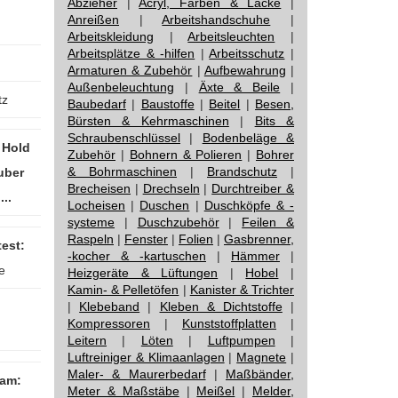
Abzieher
|
Acryl, Farben & Lacke
|
Anreißen
|
Arbeitshandschuhe
|
Arbeitskleidung
|
Arbeitsleuchten
|
Arbeitsplätze & -hilfen
|
Arbeitsschutz
|
Armaturen & Zubehör
|
Aufbewahrung
|
Außenbeleuchtung
|
Äxte & Beile
|
tz
Baubedarf
|
Baustoffe
|
Beitel
|
Besen,
Bürsten & Kehrmaschinen
|
Bits &
Schraubenschlüssel
|
Bodenbeläge &
 Hold
Zubehör
|
Bohnern & Polieren
|
Bohrer
& Bohrmaschinen
|
Brandschutz
|
uber
Brecheisen
|
Drechseln
|
Durchtreiber &
...
Locheisen
|
Duschen
|
Duschköpfe & -
systeme
|
Duschzubehör
|
Feilen &
Raspeln
|
Fenster
|
Folien
|
Gasbrenner,
est:
-kocher & -kartuschen
|
Hämmer
|
e
Heizgeräte & Lüftungen
|
Hobel
|
Kamin- & Pelletöfen
|
Kanister & Trichter
|
Klebeband
|
Kleben & Dichtstoffe
|
Kompressoren
|
Kunststoffplatten
|
Leitern
|
Löten
|
Luftpumpen
|
Luftreiniger & Klimaanlagen
|
Magnete
|
Maler- & Maurerbedarf
|
Maßbänder,
 am:
Meter & Maßstäbe
|
Meißel
|
Melder,