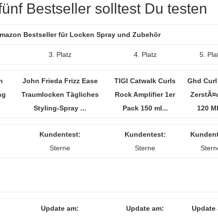
ünf Bestseller solltest Du testen
 Amazon Bestseller für Locken Spray und Zubehör
3. Platz
4. Platz
5. Pla
n
John Frieda Frizz Ease
TIGI Catwalk Curls
Ghd Curl
ng
Traumlocken Tägliches
Rock Amplifier 1er
ZerstÃ¤
Styling-Spray ...
Pack 150 ml...
120 Ml
Kundentest:
Kundentest:
Kundent
Sterne
Sterne
Stern
Update am:
Update am:
Update