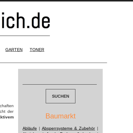
GARTEN
TONER
Suchen
nach:
chaften
cht der
Baumarkt
aktivem
Abläufe
|
Absperrsysteme & Zubehör
|