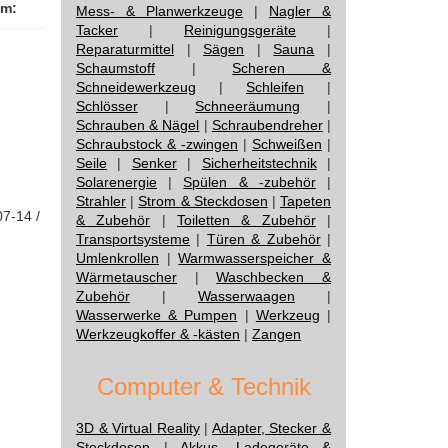
am:
Mess- & Planwerkzeuge
|
Nagler &
Tacker
|
Reinigungsgeräte
|
Reparaturmittel
|
Sägen
|
Sauna
|
Schaumstoff
|
Scheren &
Schneidewerkzeug
|
Schleifen
|
Schlösser
|
Schneeräumung
|
Schrauben & Nägel
|
Schraubendreher
|
Schraubstock & -zwingen
|
Schweißen
|
Seile
|
Senker
|
Sicherheitstechnik
|
Solarenergie
|
Spülen & -zubehör
|
Strahler
|
Strom & Steckdosen
|
Tapeten
07-14 /
& Zubehör
|
Toiletten & Zubehör
|
Transportsysteme
|
Türen & Zubehör
|
Umlenkrollen
|
Warmwasserspeicher &
Wärmetauscher
|
Waschbecken &
Zubehör
|
Wasserwaagen
|
Wasserwerke & Pumpen
|
Werkzeug
|
Werkzeugkoffer & -kästen
|
Zangen
Computer & Technik
3D & Virtual Reality
|
Adapter, Stecker &
Steckdosen
|
Akkus, Ladegeräte &