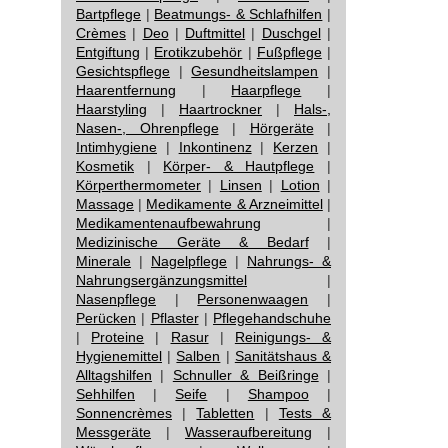
Bartpflege
|
Beatmungs- & Schlafhilfen
|
Crèmes
|
Deo
|
Duftmittel
|
Duschgel
|
Entgiftung
|
Erotikzubehör
|
Fußpflege
|
Gesichtspflege
|
Gesundheitslampen
|
Haarentfernung
|
Haarpflege
|
Haarstyling
|
Haartrockner
|
Hals-,
Nasen-, Ohrenpflege
|
Hörgeräte
|
Intimhygiene
|
Inkontinenz
|
Kerzen
|
Kosmetik
|
Körper- & Hautpflege
|
Körperthermometer
|
Linsen
|
Lotion
|
Massage
|
Medikamente & Arzneimittel
|
Medikamentenaufbewahrung
|
Medizinische Geräte & Bedarf
|
Minerale
|
Nagelpflege
|
Nahrungs- &
Nahrungsergänzungsmittel
|
Nasenpflege
|
Personenwaagen
|
Perücken
|
Pflaster
|
Pflegehandschuhe
|
Proteine
|
Rasur
|
Reinigungs- &
Hygienemittel
|
Salben
|
Sanitätshaus &
Alltagshilfen
|
Schnuller & Beißringe
|
Sehhilfen
|
Seife
|
Shampoo
|
Sonnencrèmes
|
Tabletten
|
Tests &
Messgeräte
|
Wasseraufbereitung
|