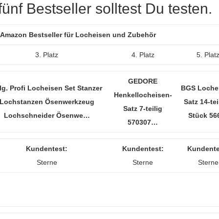
nf Bestseller solltest Du testen.
r Amazon Bestseller für Locheisen und Zubehör
3. Platz
4. Platz
5. Plat
GEDORE
tlg. Profi Locheisen Set Stanzer
BGS Loche
Henkellocheisen-
Lochstanzen Ösenwerkzeug
Satz 14-tei
Satz 7-teilig
Lochschneider Ösenwe…
Stück 5
570307…
Kundentest:
Kundentest:
Kundente
Sterne
Sterne
Sterne