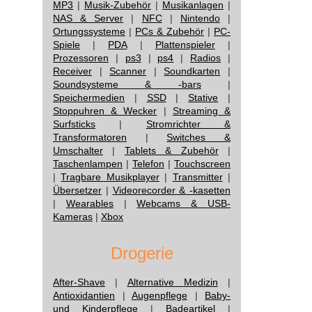
MP3
|
Musik-Zubehör
|
Musikanlagen
|
NAS & Server
|
NFC
|
Nintendo
|
Ortungssysteme
|
PCs & Zubehör
|
PC-
Spiele
|
PDA
|
Plattenspieler
|
Prozessoren
|
ps3
|
ps4
|
Radios
|
Receiver
|
Scanner
|
Soundkarten
|
Soundsysteme & -bars
|
Speichermedien
|
SSD
|
Stative
|
Stoppuhren & Wecker
|
Streaming &
Surfsticks
|
Stromrichter &
Transformatoren
|
Switches &
Umschalter
|
Tablets & Zubehör
|
Taschenlampen
|
Telefon
|
Touchscreen
|
Tragbare Musikplayer
|
Transmitter
|
Übersetzer
|
Videorecorder & -kasetten
|
Wearables
|
Webcams & USB-
Kameras
|
Xbox
Drogerie
After-Shave
|
Alternative Medizin
|
Antioxidantien
|
Augenpflege
|
Baby-
und Kinderpflege
|
Badeartikel
|