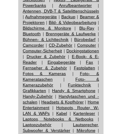
Powerbanks
|
Anrufbeantworter
|
Antennen, DVB-T & Satelittenschüsseln
|
Aufnahmegeräte
|
Backup
|
Beamer &
Projektoren
|
Bild- & Videobearbeitung
|
Bildschirme & Monitore
|
Blu-Ray
|
Bluetooth
|
Brenngeräte & Laufwerke
|
Bühnen- & Lichttechnik
|
Bürobedarf
|
Camcorder
|
CD-Zubehör
|
Computer
|
Computer-Sicherheit
|
Dockingstationen
|
Drucker & Zubehör
|
E-Book- & E-
Reader
|
Eingabegeräte
|
Fax
|
Fernseher & Zubehör
|
Festplatten
|
Fotos & Kameras
|
Foto- &
Kamerataschen
|
Foto- &
Kamerazubehör
|
Funktechnik
|
Grafikkarten
|
Handy & Smartphone
|
Handy-Zubehör
|
Handytaschen und -
schalen
|
Headsets & Kopfhörer
|
Home
Entertainment
|
Hotspots, Router, W-
LAN & WAPs
|
Kabel
|
Kartenleser
|
Laptops, Notebooks & Netbooks
|
Laptopzubehör
|
Lautsprecher,
Subwoofer & Verstärker
|
Mikrofone
|