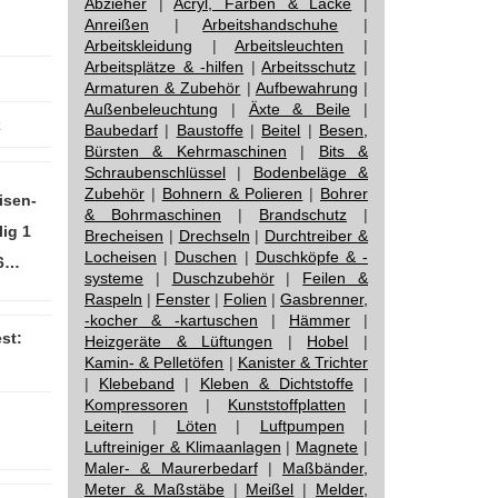
Abzieher
|
Acryl, Farben & Lacke
|
Anreißen
|
Arbeitshandschuhe
|
Arbeitskleidung
|
Arbeitsleuchten
|
Arbeitsplätze & -hilfen
|
Arbeitsschutz
|
Armaturen & Zubehör
|
Aufbewahrung
|
Außenbeleuchtung
|
Äxte & Beile
|
z
Baubedarf
|
Baustoffe
|
Beitel
|
Besen,
Bürsten & Kehrmaschinen
|
Bits &
Schraubenschlüssel
|
Bodenbeläge &
Zubehör
|
Bohnern & Polieren
|
Bohrer
isen-
& Bohrmaschinen
|
Brandschutz
|
lig 1
Brecheisen
|
Drechseln
|
Durchtreiber &
Locheisen
|
Duschen
|
Duschköpfe & -
66…
systeme
|
Duschzubehör
|
Feilen &
Raspeln
|
Fenster
|
Folien
|
Gasbrenner,
-kocher & -kartuschen
|
Hämmer
|
st:
Heizgeräte & Lüftungen
|
Hobel
|
Kamin- & Pelletöfen
|
Kanister & Trichter
|
Klebeband
|
Kleben & Dichtstoffe
|
Kompressoren
|
Kunststoffplatten
|
Leitern
|
Löten
|
Luftpumpen
|
Luftreiniger & Klimaanlagen
|
Magnete
|
Maler- & Maurerbedarf
|
Maßbänder,
Meter & Maßstäbe
|
Meißel
|
Melder,