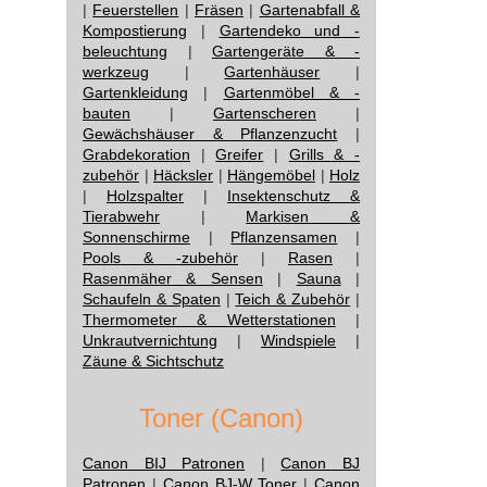
|
Feuerstellen
|
Fräsen
|
Gartenabfall &
Kompostierung
|
Gartendeko und -
beleuchtung
|
Gartengeräte & -
werkzeug
|
Gartenhäuser
|
Gartenkleidung
|
Gartenmöbel & -
bauten
|
Gartenscheren
|
Gewächshäuser & Pflanzenzucht
|
Grabdekoration
|
Greifer
|
Grills & -
zubehör
|
Häcksler
|
Hängemöbel
|
Holz
|
Holzspalter
|
Insektenschutz &
Tierabwehr
|
Markisen &
Sonnenschirme
|
Pflanzensamen
|
Pools & -zubehör
|
Rasen
|
Rasenmäher & Sensen
|
Sauna
|
Schaufeln & Spaten
|
Teich & Zubehör
|
Thermometer & Wetterstationen
|
Unkrautvernichtung
|
Windspiele
|
Zäune & Sichtschutz
Toner (Canon)
Canon BIJ Patronen
|
Canon BJ
Patronen
|
Canon BJ-W Toner
|
Canon