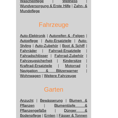
Wäschepflege
|
Wellness
|
Wundversorgung & Erste Hilfe
|
Zahn- &
Mundpflege
Fahrzeuge
Auto-Elektronik
|
Autoreifen & -Felgen
|
Autopflege
|
Auto-Ersatzteile
|
Auto-
Styling
|
Auto-Zubehör
|
Boot & Schiff
|
Fahrräder
|
Fahrrad-Ersatzteile
|
Fahradschlösser
|
Fahrrad-Zubehör
|
Fahrzeugsicherheit
|
Kindersitze
|
Kraftrad-Ersatzteile
|
Motorrad
|
Navigation & Blitzerwarner
|
Wohnwagen
|
Weitere Fahrzeuge
Garten
Anzucht
|
Bewässerung
|
Blumen &
Pflanzen
|
Blumentöpfe &
Pflanzengefäße
|
Dünger &
Bodenpflege
|
Ernten
|
Fässer & Tonnen