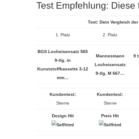
Test Empfehlung: Diese fü
Test: Dein Vergleich de
1. Platz
2. Platz
BGS Locheisensatz 565
Mannesmann
9 
9-tlg. in
Locheisensatz
Kunststoffkassette 3-12
9-tlg. M 667…
mm…
Kundentest:
Kundentest:
Sterne
Sterne
Design Hit
Preis Hit