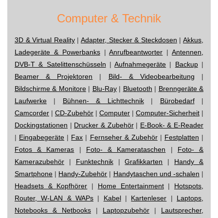
Computer & Technik
3D & Virtual Reality
|
Adapter, Stecker & Steckdosen
|
Akkus,
Ladegeräte & Powerbanks
|
Anrufbeantworter
|
Antennen,
DVB-T & Satelittenschüsseln
|
Aufnahmegeräte
|
Backup
|
Beamer & Projektoren
|
Bild- & Videobearbeitung
|
Bildschirme & Monitore
|
Blu-Ray
|
Bluetooth
|
Brenngeräte &
Laufwerke
|
Bühnen- & Lichttechnik
|
Bürobedarf
|
Camcorder
|
CD-Zubehör
|
Computer
|
Computer-Sicherheit
|
Dockingstationen
|
Drucker & Zubehör
|
E-Book- & E-Reader
|
Eingabegeräte
|
Fax
|
Fernseher & Zubehör
|
Festplatten
|
Fotos & Kameras
|
Foto- & Kamerataschen
|
Foto- &
Kamerazubehör
|
Funktechnik
|
Grafikkarten
|
Handy &
Smartphone
|
Handy-Zubehör
|
Handytaschen und -schalen
|
Headsets & Kopfhörer
|
Home Entertainment
|
Hotspots,
Router, W-LAN & WAPs
|
Kabel
|
Kartenleser
|
Laptops,
Notebooks & Netbooks
|
Laptopzubehör
|
Lautsprecher,