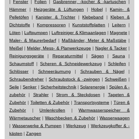
|
Fenster
|
Folien
|
Gasbrenner, -kocher & -kartuschen
|
Hämmer
|
Heizgeräte & Lüftungen
|
Hobel
|
Kamin- &
Pelletöfen
|
Kanister & Trichter
|
Klebeband
|
Kleben &
Dichtstoffe
|
Kompressoren
|
Kunststoffplatten
|
Leitern
|
Löten
|
Luftpumpen
|
Luftreiniger & Klimaanlagen
|
Magnete
|
Maler- & Maurerbedarf
|
Maßbänder, Meter & Maßstäbe
|
Meißel
|
Melder, Mess- & Planwerkzeuge
|
Nagler & Tacker
|
Reinigungsgeräte
|
Reparaturmittel
|
Sägen
|
Sauna
|
Schaumstoff
|
Scheren & Schneidewerkzeug
|
Schleifen
|
Schlösser
|
Schneeräumung
|
Schrauben & Nägel
|
Schraubendreher
|
Schraubstock & -zwingen
|
Schweißen
|
Seile
|
Senker
|
Sicherheitstechnik
|
Solarenergie
|
Spülen & -
zubehör
|
Strahler
|
Strom & Steckdosen
|
Tapeten &
Zubehör
|
Toiletten & Zubehör
|
Transportsysteme
|
Türen &
Zubehör
|
Umlenkrollen
|
Warmwasserspeicher &
Wärmetauscher
|
Waschbecken & Zubehör
|
Wasserwaagen
|
Wasserwerke & Pumpen
|
Werkzeug
|
Werkzeugkoffer & -
kästen
|
Zangen