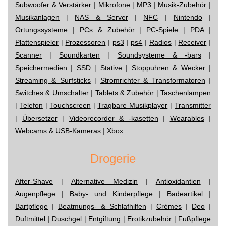
Subwoofer & Verstärker
|
Mikrofone
|
MP3
|
Musik-Zubehör
|
Musikanlagen
|
NAS & Server
|
NFC
|
Nintendo
|
Ortungssysteme
|
PCs & Zubehör
|
PC-Spiele
|
PDA
|
Plattenspieler
|
Prozessoren
|
ps3
|
ps4
|
Radios
|
Receiver
|
Scanner
|
Soundkarten
|
Soundsysteme & -bars
|
Speichermedien
|
SSD
|
Stative
|
Stoppuhren & Wecker
|
Streaming & Surfsticks
|
Stromrichter & Transformatoren
|
Switches & Umschalter
|
Tablets & Zubehör
|
Taschenlampen
|
Telefon
|
Touchscreen
|
Tragbare Musikplayer
|
Transmitter
|
Übersetzer
|
Videorecorder & -kasetten
|
Wearables
|
Webcams & USB-Kameras
|
Xbox
Drogerie
After-Shave
|
Alternative Medizin
|
Antioxidantien
|
Augenpflege
|
Baby- und Kinderpflege
|
Badeartikel
|
Bartpflege
|
Beatmungs- & Schlafhilfen
|
Crèmes
|
Deo
|
Duftmittel
|
Duschgel
|
Entgiftung
|
Erotikzubehör
|
Fußpflege