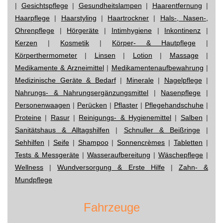
|
Gesichtspflege
|
Gesundheitslampen
|
Haarentfernung
|
Haarpflege
|
Haarstyling
|
Haartrockner
|
Hals-, Nasen-,
Ohrenpflege
|
Hörgeräte
|
Intimhygiene
|
Inkontinenz
|
Kerzen
|
Kosmetik
|
Körper- & Hautpflege
|
Körperthermometer
|
Linsen
|
Lotion
|
Massage
|
Medikamente & Arzneimittel
|
Medikamentenaufbewahrung
|
Medizinische Geräte & Bedarf
|
Minerale
|
Nagelpflege
|
Nahrungs- & Nahrungsergänzungsmittel
|
Nasenpflege
|
Personenwaagen
|
Perücken
|
Pflaster
|
Pflegehandschuhe
|
Proteine
|
Rasur
|
Reinigungs- & Hygienemittel
|
Salben
|
Sanitätshaus & Alltagshilfen
|
Schnuller & Beißringe
|
Sehhilfen
|
Seife
|
Shampoo
|
Sonnencrèmes
|
Tabletten
|
Tests & Messgeräte
|
Wasseraufbereitung
|
Wäschepflege
|
Wellness
|
Wundversorgung & Erste Hilfe
|
Zahn- &
Mundpflege
Fahrzeuge