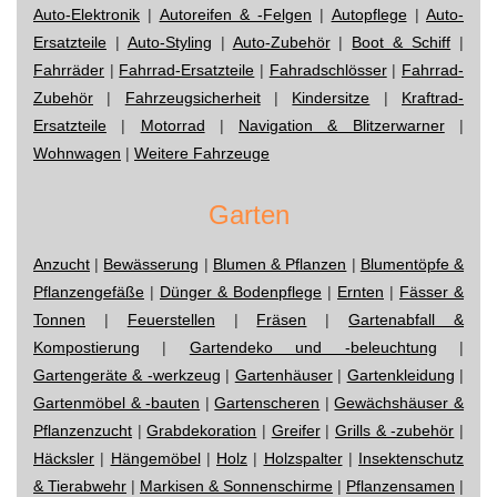
Auto-Elektronik
|
Autoreifen & -Felgen
|
Autopflege
|
Auto-
Ersatzteile
|
Auto-Styling
|
Auto-Zubehör
|
Boot & Schiff
|
Fahrräder
|
Fahrrad-Ersatzteile
|
Fahradschlösser
|
Fahrrad-
Zubehör
|
Fahrzeugsicherheit
|
Kindersitze
|
Kraftrad-
Ersatzteile
|
Motorrad
|
Navigation & Blitzerwarner
|
Wohnwagen
|
Weitere Fahrzeuge
Garten
Anzucht
|
Bewässerung
|
Blumen & Pflanzen
|
Blumentöpfe &
Pflanzengefäße
|
Dünger & Bodenpflege
|
Ernten
|
Fässer &
Tonnen
|
Feuerstellen
|
Fräsen
|
Gartenabfall &
Kompostierung
|
Gartendeko und -beleuchtung
|
Gartengeräte & -werkzeug
|
Gartenhäuser
|
Gartenkleidung
|
Gartenmöbel & -bauten
|
Gartenscheren
|
Gewächshäuser &
Pflanzenzucht
|
Grabdekoration
|
Greifer
|
Grills & -zubehör
|
Häcksler
|
Hängemöbel
|
Holz
|
Holzspalter
|
Insektenschutz
& Tierabwehr
|
Markisen & Sonnenschirme
|
Pflanzensamen
|