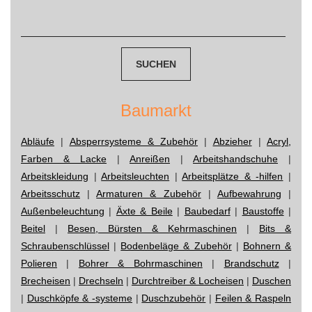
Post
Suchen
nach:
navigation
Baumarkt
Abläufe
|
Absperrsysteme & Zubehör
|
Abzieher
|
Acryl,
Farben & Lacke
|
Anreißen
|
Arbeitshandschuhe
|
Arbeitskleidung
|
Arbeitsleuchten
|
Arbeitsplätze & -hilfen
|
Arbeitsschutz
|
Armaturen & Zubehör
|
Aufbewahrung
|
Außenbeleuchtung
|
Äxte & Beile
|
Baubedarf
|
Baustoffe
|
Beitel
|
Besen, Bürsten & Kehrmaschinen
|
Bits &
Schraubenschlüssel
|
Bodenbeläge & Zubehör
|
Bohnern &
Polieren
|
Bohrer & Bohrmaschinen
|
Brandschutz
|
Brecheisen
|
Drechseln
|
Durchtreiber & Locheisen
|
Duschen
|
Duschköpfe & -systeme
|
Duschzubehör
|
Feilen & Raspeln