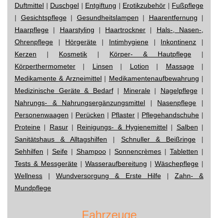
Duftmittel
|
Duschgel
|
Entgiftung
|
Erotikzubehör
|
Fußpflege
|
Gesichtspflege
|
Gesundheitslampen
|
Haarentfernung
|
Haarpflege
|
Haarstyling
|
Haartrockner
|
Hals-, Nasen-,
Ohrenpflege
|
Hörgeräte
|
Intimhygiene
|
Inkontinenz
|
Kerzen
|
Kosmetik
|
Körper- & Hautpflege
|
Körperthermometer
|
Linsen
|
Lotion
|
Massage
|
Medikamente & Arzneimittel
|
Medikamentenaufbewahrung
|
Medizinische Geräte & Bedarf
|
Minerale
|
Nagelpflege
|
Nahrungs- & Nahrungsergänzungsmittel
|
Nasenpflege
|
Personenwaagen
|
Perücken
|
Pflaster
|
Pflegehandschuhe
|
Proteine
|
Rasur
|
Reinigungs- & Hygienemittel
|
Salben
|
Sanitätshaus & Alltagshilfen
|
Schnuller & Beißringe
|
Sehhilfen
|
Seife
|
Shampoo
|
Sonnencrèmes
|
Tabletten
|
Tests & Messgeräte
|
Wasseraufbereitung
|
Wäschepflege
|
Wellness
|
Wundversorgung & Erste Hilfe
|
Zahn- &
Mundpflege
Fahrzeuge