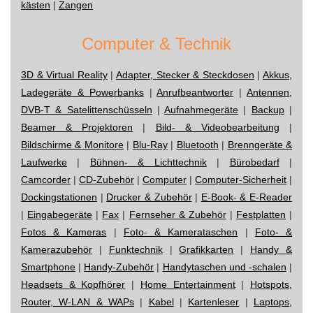
kästen
|
Zangen
Computer & Technik
3D & Virtual Reality
|
Adapter, Stecker & Steckdosen
|
Akkus,
Ladegeräte & Powerbanks
|
Anrufbeantworter
|
Antennen,
DVB-T & Satelittenschüsseln
|
Aufnahmegeräte
|
Backup
|
Beamer & Projektoren
|
Bild- & Videobearbeitung
|
Bildschirme & Monitore
|
Blu-Ray
|
Bluetooth
|
Brenngeräte &
Laufwerke
|
Bühnen- & Lichttechnik
|
Bürobedarf
|
Camcorder
|
CD-Zubehör
|
Computer
|
Computer-Sicherheit
|
Dockingstationen
|
Drucker & Zubehör
|
E-Book- & E-Reader
|
Eingabegeräte
|
Fax
|
Fernseher & Zubehör
|
Festplatten
|
Fotos & Kameras
|
Foto- & Kamerataschen
|
Foto- &
Kamerazubehör
|
Funktechnik
|
Grafikkarten
|
Handy &
Smartphone
|
Handy-Zubehör
|
Handytaschen und -schalen
|
Headsets & Kopfhörer
|
Home Entertainment
|
Hotspots,
Router, W-LAN & WAPs
|
Kabel
|
Kartenleser
|
Laptops,