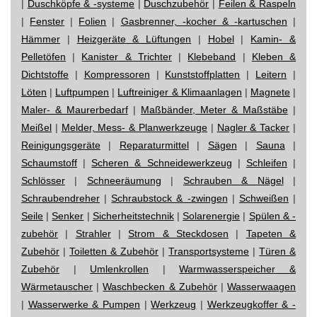
|
Duschköpfe & -systeme
|
Duschzubehör
|
Feilen & Raspeln
|
Fenster
|
Folien
|
Gasbrenner, -kocher & -kartuschen
|
Hämmer
|
Heizgeräte & Lüftungen
|
Hobel
|
Kamin- &
Pelletöfen
|
Kanister & Trichter
|
Klebeband
|
Kleben &
Dichtstoffe
|
Kompressoren
|
Kunststoffplatten
|
Leitern
|
Löten
|
Luftpumpen
|
Luftreiniger & Klimaanlagen
|
Magnete
|
Maler- & Maurerbedarf
|
Maßbänder, Meter & Maßstäbe
|
Meißel
|
Melder, Mess- & Planwerkzeuge
|
Nagler & Tacker
|
Reinigungsgeräte
|
Reparaturmittel
|
Sägen
|
Sauna
|
Schaumstoff
|
Scheren & Schneidewerkzeug
|
Schleifen
|
Schlösser
|
Schneeräumung
|
Schrauben & Nägel
|
Schraubendreher
|
Schraubstock & -zwingen
|
Schweißen
|
Seile
|
Senker
|
Sicherheitstechnik
|
Solarenergie
|
Spülen & -
zubehör
|
Strahler
|
Strom & Steckdosen
|
Tapeten &
Zubehör
|
Toiletten & Zubehör
|
Transportsysteme
|
Türen &
Zubehör
|
Umlenkrollen
|
Warmwasserspeicher &
Wärmetauscher
|
Waschbecken & Zubehör
|
Wasserwaagen
|
Wasserwerke & Pumpen
|
Werkzeug
|
Werkzeugkoffer & -