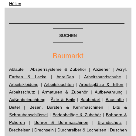
Post
Hüllen
Suchen
navigation
nach:
Baumarkt
Abläufe
|
Absperrsysteme & Zubehör
|
Abzieher
|
Acryl,
Farben & Lacke
|
Anreißen
|
Arbeitshandschuhe
|
Arbeitskleidung
|
Arbeitsleuchten
|
Arbeitsplätze & -hilfen
|
Arbeitsschutz
|
Armaturen & Zubehör
|
Aufbewahrung
|
Außenbeleuchtung
|
Äxte & Beile
|
Baubedarf
|
Baustoffe
|
Beitel
|
Besen, Bürsten & Kehrmaschinen
|
Bits &
Schraubenschlüssel
|
Bodenbeläge & Zubehör
|
Bohnern &
Polieren
|
Bohrer & Bohrmaschinen
|
Brandschutz
|
Brecheisen
|
Drechseln
|
Durchtreiber & Locheisen
|
Duschen