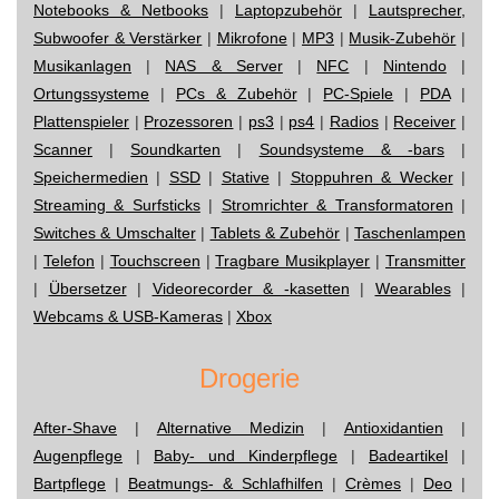
Notebooks & Netbooks
|
Laptopzubehör
|
Lautsprecher,
Subwoofer & Verstärker
|
Mikrofone
|
MP3
|
Musik-Zubehör
|
Musikanlagen
|
NAS & Server
|
NFC
|
Nintendo
|
Ortungssysteme
|
PCs & Zubehör
|
PC-Spiele
|
PDA
|
Plattenspieler
|
Prozessoren
|
ps3
|
ps4
|
Radios
|
Receiver
|
Scanner
|
Soundkarten
|
Soundsysteme & -bars
|
Speichermedien
|
SSD
|
Stative
|
Stoppuhren & Wecker
|
Streaming & Surfsticks
|
Stromrichter & Transformatoren
|
Switches & Umschalter
|
Tablets & Zubehör
|
Taschenlampen
|
Telefon
|
Touchscreen
|
Tragbare Musikplayer
|
Transmitter
|
Übersetzer
|
Videorecorder & -kasetten
|
Wearables
|
Webcams & USB-Kameras
|
Xbox
Drogerie
After-Shave
|
Alternative Medizin
|
Antioxidantien
|
Augenpflege
|
Baby- und Kinderpflege
|
Badeartikel
|
Bartpflege
|
Beatmungs- & Schlafhilfen
|
Crèmes
|
Deo
|