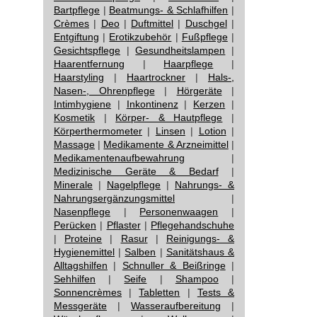
Bartpflege
|
Beatmungs- & Schlafhilfen
|
Crèmes
|
Deo
|
Duftmittel
|
Duschgel
|
Entgiftung
|
Erotikzubehör
|
Fußpflege
|
Gesichtspflege
|
Gesundheitslampen
|
Haarentfernung
|
Haarpflege
|
Haarstyling
|
Haartrockner
|
Hals-,
Nasen-, Ohrenpflege
|
Hörgeräte
|
Intimhygiene
|
Inkontinenz
|
Kerzen
|
Kosmetik
|
Körper- & Hautpflege
|
Körperthermometer
|
Linsen
|
Lotion
|
Massage
|
Medikamente & Arzneimittel
|
Medikamentenaufbewahrung
|
Medizinische Geräte & Bedarf
|
Minerale
|
Nagelpflege
|
Nahrungs- &
Nahrungsergänzungsmittel
|
Nasenpflege
|
Personenwaagen
|
Perücken
|
Pflaster
|
Pflegehandschuhe
|
Proteine
|
Rasur
|
Reinigungs- &
Hygienemittel
|
Salben
|
Sanitätshaus &
Alltagshilfen
|
Schnuller & Beißringe
|
Sehhilfen
|
Seife
|
Shampoo
|
Sonnencrèmes
|
Tabletten
|
Tests &
Messgeräte
|
Wasseraufbereitung
|