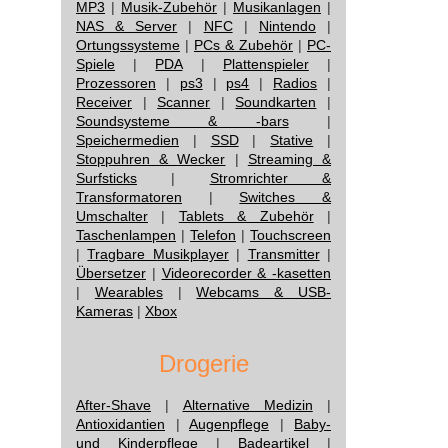
MP3
|
Musik-Zubehör
|
Musikanlagen
|
NAS & Server
|
NFC
|
Nintendo
|
Ortungssysteme
|
PCs & Zubehör
|
PC-
Spiele
|
PDA
|
Plattenspieler
|
Prozessoren
|
ps3
|
ps4
|
Radios
|
Receiver
|
Scanner
|
Soundkarten
|
Soundsysteme & -bars
|
Speichermedien
|
SSD
|
Stative
|
Stoppuhren & Wecker
|
Streaming &
Surfsticks
|
Stromrichter &
Transformatoren
|
Switches &
Umschalter
|
Tablets & Zubehör
|
Taschenlampen
|
Telefon
|
Touchscreen
|
Tragbare Musikplayer
|
Transmitter
|
Übersetzer
|
Videorecorder & -kasetten
|
Wearables
|
Webcams & USB-
Kameras
|
Xbox
Drogerie
After-Shave
|
Alternative Medizin
|
Antioxidantien
|
Augenpflege
|
Baby-
und Kinderpflege
|
Badeartikel
|