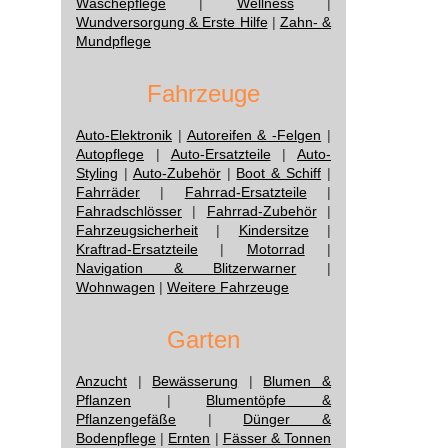
Wäschepflege
|
Wellness
|
Wundversorgung & Erste Hilfe
|
Zahn- &
Mundpflege
Fahrzeuge
Auto-Elektronik
|
Autoreifen & -Felgen
|
Autopflege
|
Auto-Ersatzteile
|
Auto-
Styling
|
Auto-Zubehör
|
Boot & Schiff
|
Fahrräder
|
Fahrrad-Ersatzteile
|
Fahradschlösser
|
Fahrrad-Zubehör
|
Fahrzeugsicherheit
|
Kindersitze
|
Kraftrad-Ersatzteile
|
Motorrad
|
Navigation & Blitzerwarner
|
Wohnwagen
|
Weitere Fahrzeuge
Garten
Anzucht
|
Bewässerung
|
Blumen &
Pflanzen
|
Blumentöpfe &
Pflanzengefäße
|
Dünger &
Bodenpflege
|
Ernten
|
Fässer & Tonnen