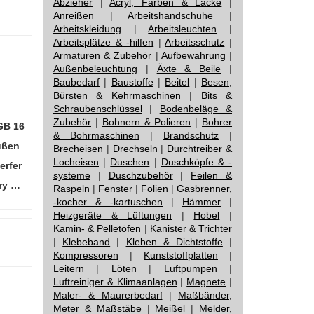
Abzieher
|
Acryl, Farben & Lacke
|
Anreißen
|
Arbeitshandschuhe
|
Arbeitskleidung
|
Arbeitsleuchten
|
Arbeitsplätze & -hilfen
|
Arbeitsschutz
|
Armaturen & Zubehör
|
Aufbewahrung
|
Außenbeleuchtung
|
Äxte & Beile
|
Baubedarf
|
Baustoffe
|
Beitel
|
Besen,
Bürsten & Kehrmaschinen
|
Bits &
Schraubenschlüssel
|
Bodenbeläge &
Zubehör
|
Bohnern & Polieren
|
Bohrer
GB 16
& Bohrmaschinen
|
Brandschutz
|
ußen
Brecheisen
|
Drechseln
|
Durchtreiber &
Locheisen
|
Duschen
|
Duschköpfe & -
erfer
systeme
|
Duschzubehör
|
Feilen &
ry …
Raspeln
|
Fenster
|
Folien
|
Gasbrenner,
-kocher & -kartuschen
|
Hämmer
|
Heizgeräte & Lüftungen
|
Hobel
|
Kamin- & Pelletöfen
|
Kanister & Trichter
:
|
Klebeband
|
Kleben & Dichtstoffe
|
Kompressoren
|
Kunststoffplatten
|
Leitern
|
Löten
|
Luftpumpen
|
Luftreiniger & Klimaanlagen
|
Magnete
|
Maler- & Maurerbedarf
|
Maßbänder,
Meter & Maßstäbe
|
Meißel
|
Melder,