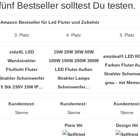
nf Bestseller solltest Du testen.
r Amazon Bestseller für Led Fluter und Zubehör
3. Platz
4. Platz
5. Platz
vidaXL LED
10W 20W 30W 50W
amzdeal® LED R
Wandstrahler
100W 150W 200W 300W
Farben Fluter A
Flutlicht Fluter
LED Fluter Außen
Strahler Scheinw
Strahler Scheinwerfer
Strahler Lampe
grau - mit Memo
5 Stk 230V 10W IP…
Scheinwerfer…
Kundentest:
Kundentest:
Kundentest
Sterne
Sterne
Sterne
Preis Hit
Design Hit