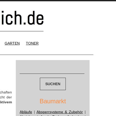
GARTEN
TONER
Suchen
nach:
chaften
cht der
Baumarkt
aktivem
Abläufe
|
Absperrsysteme & Zubehör
|