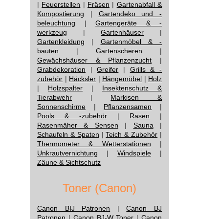
|
Feuerstellen
|
Fräsen
|
Gartenabfall &
Kompostierung
|
Gartendeko und -
beleuchtung
|
Gartengeräte & -
werkzeug
|
Gartenhäuser
|
Gartenkleidung
|
Gartenmöbel & -
bauten
|
Gartenscheren
|
Gewächshäuser & Pflanzenzucht
|
Grabdekoration
|
Greifer
|
Grills & -
zubehör
|
Häcksler
|
Hängemöbel
|
Holz
|
Holzspalter
|
Insektenschutz &
Tierabwehr
|
Markisen &
Sonnenschirme
|
Pflanzensamen
|
Pools & -zubehör
|
Rasen
|
Rasenmäher & Sensen
|
Sauna
|
Schaufeln & Spaten
|
Teich & Zubehör
|
Thermometer & Wetterstationen
|
Unkrautvernichtung
|
Windspiele
|
Zäune & Sichtschutz
Toner (Canon)
Canon BIJ Patronen
|
Canon BJ
Patronen
|
Canon BJ-W Toner
|
Canon