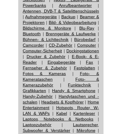
Powerbanks
|
Anrufbeantworter
|
Antennen, DVB-T & Satelittenschüsseln
|
Aufnahmegeräte
|
Backup
|
Beamer &
Projektoren
|
Bild- & Videobearbeitung
|
Bildschirme & Monitore
|
Blu-Ray
|
Bluetooth
|
Brenngeräte & Laufwerke
|
Bühnen- & Lichttechnik
|
Bürobedarf
|
Camcorder
|
CD-Zubehör
|
Computer
|
Computer-Sicherheit
|
Dockingstationen
|
Drucker & Zubehör
|
E-Book- & E-
Reader
|
Eingabegeräte
|
Fax
|
Fernseher & Zubehör
|
Festplatten
|
Fotos & Kameras
|
Foto- &
Kamerataschen
|
Foto- &
Kamerazubehör
|
Funktechnik
|
Grafikkarten
|
Handy & Smartphone
|
Handy-Zubehör
|
Handytaschen und -
schalen
|
Headsets & Kopfhörer
|
Home
Entertainment
|
Hotspots, Router, W-
LAN & WAPs
|
Kabel
|
Kartenleser
|
Laptops, Notebooks & Netbooks
|
Laptopzubehör
|
Lautsprecher,
Subwoofer & Verstärker
|
Mikrofone
|