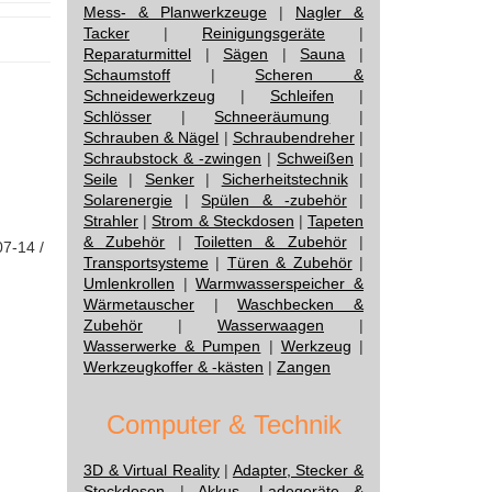
Mess- & Planwerkzeuge
|
Nagler &
Tacker
|
Reinigungsgeräte
|
Reparaturmittel
|
Sägen
|
Sauna
|
Schaumstoff
|
Scheren &
Schneidewerkzeug
|
Schleifen
|
Schlösser
|
Schneeräumung
|
Schrauben & Nägel
|
Schraubendreher
|
Schraubstock & -zwingen
|
Schweißen
|
Seile
|
Senker
|
Sicherheitstechnik
|
Solarenergie
|
Spülen & -zubehör
|
Strahler
|
Strom & Steckdosen
|
Tapeten
& Zubehör
|
Toiletten & Zubehör
|
07-14 /
Transportsysteme
|
Türen & Zubehör
|
Umlenkrollen
|
Warmwasserspeicher &
Wärmetauscher
|
Waschbecken &
Zubehör
|
Wasserwaagen
|
Wasserwerke & Pumpen
|
Werkzeug
|
Werkzeugkoffer & -kästen
|
Zangen
Computer & Technik
3D & Virtual Reality
|
Adapter, Stecker &
Steckdosen
|
Akkus, Ladegeräte &