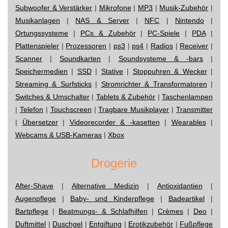
Subwoofer & Verstärker
|
Mikrofone
|
MP3
|
Musik-Zubehör
|
Musikanlagen
|
NAS & Server
|
NFC
|
Nintendo
|
Ortungssysteme
|
PCs & Zubehör
|
PC-Spiele
|
PDA
|
Plattenspieler
|
Prozessoren
|
ps3
|
ps4
|
Radios
|
Receiver
|
Scanner
|
Soundkarten
|
Soundsysteme & -bars
|
Speichermedien
|
SSD
|
Stative
|
Stoppuhren & Wecker
|
Streaming & Surfsticks
|
Stromrichter & Transformatoren
|
Switches & Umschalter
|
Tablets & Zubehör
|
Taschenlampen
|
Telefon
|
Touchscreen
|
Tragbare Musikplayer
|
Transmitter
|
Übersetzer
|
Videorecorder & -kasetten
|
Wearables
|
Webcams & USB-Kameras
|
Xbox
Drogerie
After-Shave
|
Alternative Medizin
|
Antioxidantien
|
Augenpflege
|
Baby- und Kinderpflege
|
Badeartikel
|
Bartpflege
|
Beatmungs- & Schlafhilfen
|
Crèmes
|
Deo
|
Duftmittel
|
Duschgel
|
Entgiftung
|
Erotikzubehör
|
Fußpflege