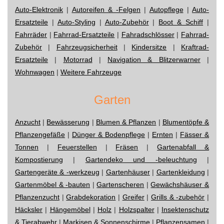
Auto-Elektronik
|
Autoreifen & -Felgen
|
Autopflege
|
Auto-
Ersatzteile
|
Auto-Styling
|
Auto-Zubehör
|
Boot & Schiff
|
Fahrräder
|
Fahrrad-Ersatzteile
|
Fahradschlösser
|
Fahrrad-
Zubehör
|
Fahrzeugsicherheit
|
Kindersitze
|
Kraftrad-
Ersatzteile
|
Motorrad
|
Navigation & Blitzerwarner
|
Wohnwagen
|
Weitere Fahrzeuge
Garten
Anzucht
|
Bewässerung
|
Blumen & Pflanzen
|
Blumentöpfe &
Pflanzengefäße
|
Dünger & Bodenpflege
|
Ernten
|
Fässer &
Tonnen
|
Feuerstellen
|
Fräsen
|
Gartenabfall &
Kompostierung
|
Gartendeko und -beleuchtung
|
Gartengeräte & -werkzeug
|
Gartenhäuser
|
Gartenkleidung
|
Gartenmöbel & -bauten
|
Gartenscheren
|
Gewächshäuser &
Pflanzenzucht
|
Grabdekoration
|
Greifer
|
Grills & -zubehör
|
Häcksler
|
Hängemöbel
|
Holz
|
Holzspalter
|
Insektenschutz
& Tierabwehr
|
Markisen & Sonnenschirme
|
Pflanzensamen
|