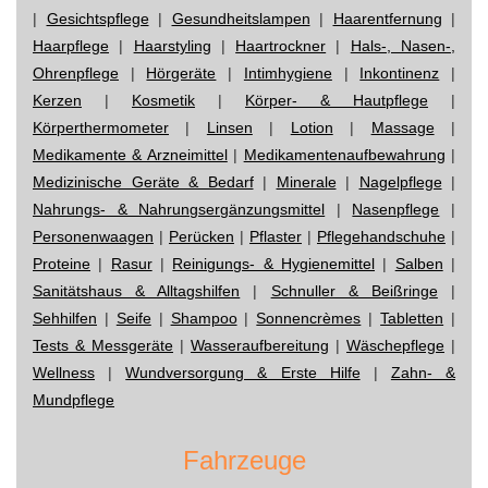
|
Gesichtspflege
|
Gesundheitslampen
|
Haarentfernung
|
Haarpflege
|
Haarstyling
|
Haartrockner
|
Hals-, Nasen-,
Ohrenpflege
|
Hörgeräte
|
Intimhygiene
|
Inkontinenz
|
Kerzen
|
Kosmetik
|
Körper- & Hautpflege
|
Körperthermometer
|
Linsen
|
Lotion
|
Massage
|
Medikamente & Arzneimittel
|
Medikamentenaufbewahrung
|
Medizinische Geräte & Bedarf
|
Minerale
|
Nagelpflege
|
Nahrungs- & Nahrungsergänzungsmittel
|
Nasenpflege
|
Personenwaagen
|
Perücken
|
Pflaster
|
Pflegehandschuhe
|
Proteine
|
Rasur
|
Reinigungs- & Hygienemittel
|
Salben
|
Sanitätshaus & Alltagshilfen
|
Schnuller & Beißringe
|
Sehhilfen
|
Seife
|
Shampoo
|
Sonnencrèmes
|
Tabletten
|
Tests & Messgeräte
|
Wasseraufbereitung
|
Wäschepflege
|
Wellness
|
Wundversorgung & Erste Hilfe
|
Zahn- &
Mundpflege
Fahrzeuge