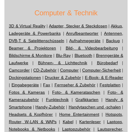
Computer & Technik
3D & Virtual Reality
|
Adapter, Stecker & Steckdosen
|
Akkus,
Ladegeräte & Powerbanks
|
Anrufbeantworter
|
Antennen,
DVB-T & Satelittenschüsseln
|
Aufnahmegeräte
|
Backup
|
Beamer & Projektoren
|
Bild- & Videobearbeitung
|
Bildschirme & Monitore
|
Blu-Ray
|
Bluetooth
|
Brenngeräte &
Laufwerke
|
Bühnen- & Lichttechnik
|
Bürobedarf
|
Camcorder
|
CD-Zubehör
|
Computer
|
Computer-Sicherheit
|
Dockingstationen
|
Drucker & Zubehör
|
E-Book- & E-Reader
|
Eingabegeräte
|
Fax
|
Fernseher & Zubehör
|
Festplatten
|
Fotos & Kameras
|
Foto- & Kamerataschen
|
Foto- &
Kamerazubehör
|
Funktechnik
|
Grafikkarten
|
Handy &
Smartphone
|
Handy-Zubehör
|
Handytaschen und -schalen
|
Headsets & Kopfhörer
|
Home Entertainment
|
Hotspots,
Router, W-LAN & WAPs
|
Kabel
|
Kartenleser
|
Laptops,
Notebooks & Netbooks
|
Laptopzubehör
|
Lautsprecher,