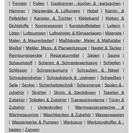
|
Fenster
|
Folien
|
Gasbrenner, -kocher & -kartuschen
|
Hämmer
|
Heizgeräte & Lüftungen
|
Hobel
|
Kamin- &
Pelletöfen
|
Kanister & Trichter
|
Klebeband
|
Kleben &
Dichtstoffe
|
Kompressoren
|
Kunststoffplatten
|
Leitern
|
Löten
|
Luftpumpen
|
Luftreiniger & Klimaanlagen
|
Magnete
|
Maler- & Maurerbedarf
|
Maßbänder, Meter & Maßstäbe
|
Meißel
|
Melder, Mess- & Planwerkzeuge
|
Nagler & Tacker
|
Reinigungsgeräte
|
Reparaturmittel
|
Sägen
|
Sauna
|
Schaumstoff
|
Scheren & Schneidewerkzeug
|
Schleifen
|
Schlösser
|
Schneeräumung
|
Schrauben & Nägel
|
Schraubendreher
|
Schraubstock & -zwingen
|
Schweißen
|
Seile
|
Senker
|
Sicherheitstechnik
|
Solarenergie
|
Spülen & -
zubehör
|
Strahler
|
Strom & Steckdosen
|
Tapeten &
Zubehör
|
Toiletten & Zubehör
|
Transportsysteme
|
Türen &
Zubehör
|
Umlenkrollen
|
Warmwasserspeicher &
Wärmetauscher
|
Waschbecken & Zubehör
|
Wasserwaagen
|
Wasserwerke & Pumpen
|
Werkzeug
|
Werkzeugkoffer & -
kästen
|
Zangen