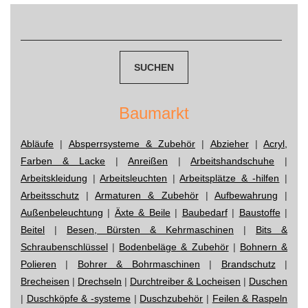
navigation
Suchen
nach:
Baumarkt
Abläufe
|
Absperrsysteme & Zubehör
|
Abzieher
|
Acryl,
Farben & Lacke
|
Anreißen
|
Arbeitshandschuhe
|
Arbeitskleidung
|
Arbeitsleuchten
|
Arbeitsplätze & -hilfen
|
Arbeitsschutz
|
Armaturen & Zubehör
|
Aufbewahrung
|
Außenbeleuchtung
|
Äxte & Beile
|
Baubedarf
|
Baustoffe
|
Beitel
|
Besen, Bürsten & Kehrmaschinen
|
Bits &
Schraubenschlüssel
|
Bodenbeläge & Zubehör
|
Bohnern &
Polieren
|
Bohrer & Bohrmaschinen
|
Brandschutz
|
Brecheisen
|
Drechseln
|
Durchtreiber & Locheisen
|
Duschen
|
Duschköpfe & -systeme
|
Duschzubehör
|
Feilen & Raspeln