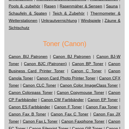
Pools & -zubehör
|
Rasen
|
Rasenmäher & Sensen
|
Sauna
|
Schaufeln & Spaten
|
Teich & Zubehör
|
Thermometer &
Wetterstationen
|
Unkrautvernichtung
|
Windspiele
|
Zäune &
Sichtschutz
Toner (Canon)
Canon BIJ Patronen
|
Canon BJ Patronen
|
Canon BJ-W
Toner
|
Canon BJC (Patronen)
|
Canon BP Toner
|
Canon
Business Card Printer Toner
|
Canon C Toner
|
Canon
Canola Toner
|
Canon Card Photo Printer Toner
|
Canon CFX
Toner
|
Canon CLC Toner
|
Canon Color ImageClass Toner
|
Canon Colorpass Toner
|
Canon Copymouse Toner
|
Canon
CP Farbbänder
|
Canon CW Farbbänder
|
Canon EP Toner
|
Canon ES Farbbänder
|
Canon F Toner
|
Canon Fax Toner
|
Canon Fax B Toner
|
Canon Fax C Toner
|
Canon Fax JX
Toner
|
Canon Fax L Toner
|
Canon Faxphone Toner
|
Canon
FC Toner
|
Canon Fileprint Toner
|
Canon GP Toner
|
Canon I