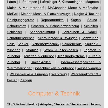
Löten
|
Luftpumpen
|
Luftreiniger & Klimaanlagen
|
Magnete
|
Maler- & Maurerbedarf
|
Maßbänder, Meter & Maßstäbe
|
Meißel
|
Melder, Mess- & Planwerkzeuge
|
Nagler & Tacker
|
Reinigungsgeräte
|
Reparaturmittel
|
Sägen
|
Sauna
|
Schaumstoff
|
Scheren & Schneidewerkzeug
|
Schleifen
|
Schlösser
|
Schneeräumung
|
Schrauben & Nägel
|
Schraubendreher
|
Schraubstock & -zwingen
|
Schweißen
|
Seile
|
Senker
|
Sicherheitstechnik
|
Solarenergie
|
Spülen & -
zubehör
|
Strahler
|
Strom & Steckdosen
|
Tapeten &
Zubehör
|
Toiletten & Zubehör
|
Transportsysteme
|
Türen &
Zubehör
|
Umlenkrollen
|
Warmwasserspeicher &
Wärmetauscher
|
Waschbecken & Zubehör
|
Wasserwaagen
|
Wasserwerke & Pumpen
|
Werkzeug
|
Werkzeugkoffer & -
kästen
|
Zangen
Computer & Technik
3D & Virtual Reality
|
Adapter, Stecker & Steckdosen
|
Akkus,