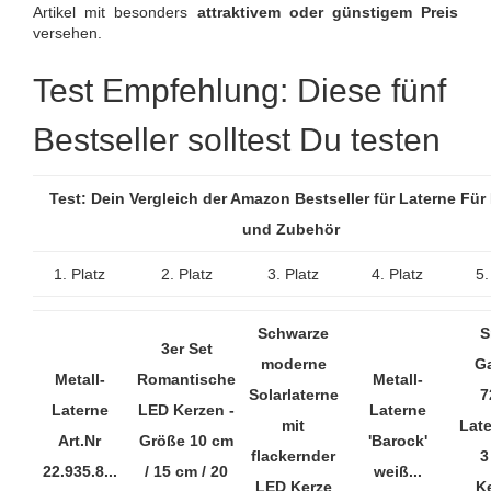
Artikel mit besonders
attraktivem oder günstigem Preis
versehen.
Test Empfehlung: Diese fünf
Bestseller solltest Du testen
Test: Dein Vergleich der Amazon Bestseller für Laterne Für
und Zubehör
1. Platz
2. Platz
3. Platz
4. Platz
5.
Schwarze
S
3er Set
moderne
G
Metall-
Romantische
Metall-
Solarlaterne
7
Laterne
LED Kerzen -
Laterne
mit
Late
Art.Nr
Größe 10 cm
'Barock'
flackernder
3
22.935.8...
/ 15 cm / 20
weiß...
LED Kerze
K