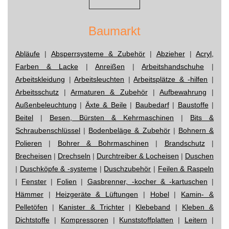
Baumarkt
Abläufe
|
Absperrsysteme & Zubehör
|
Abzieher
|
Acryl,
Farben & Lacke
|
Anreißen
|
Arbeitshandschuhe
|
Arbeitskleidung
|
Arbeitsleuchten
|
Arbeitsplätze & -hilfen
|
Arbeitsschutz
|
Armaturen & Zubehör
|
Aufbewahrung
|
Außenbeleuchtung
|
Äxte & Beile
|
Baubedarf
|
Baustoffe
|
Beitel
|
Besen, Bürsten & Kehrmaschinen
|
Bits &
Schraubenschlüssel
|
Bodenbeläge & Zubehör
|
Bohnern &
Polieren
|
Bohrer & Bohrmaschinen
|
Brandschutz
|
Brecheisen
|
Drechseln
|
Durchtreiber & Locheisen
|
Duschen
|
Duschköpfe & -systeme
|
Duschzubehör
|
Feilen & Raspeln
|
Fenster
|
Folien
|
Gasbrenner, -kocher & -kartuschen
|
Hämmer
|
Heizgeräte & Lüftungen
|
Hobel
|
Kamin- &
Pelletöfen
|
Kanister & Trichter
|
Klebeband
|
Kleben &
Dichtstoffe
|
Kompressoren
|
Kunststoffplatten
|
Leitern
|