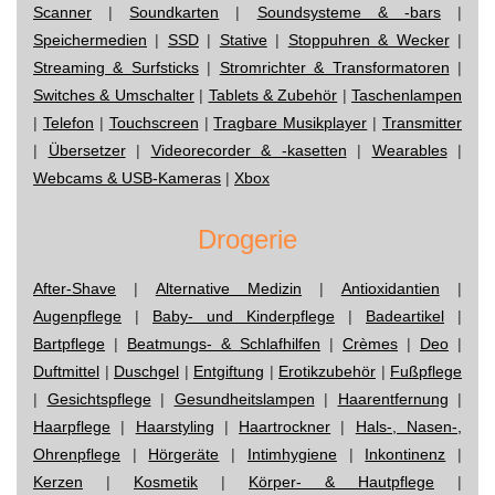
Scanner
|
Soundkarten
|
Soundsysteme & -bars
|
Speichermedien
|
SSD
|
Stative
|
Stoppuhren & Wecker
|
Streaming & Surfsticks
|
Stromrichter & Transformatoren
|
Switches & Umschalter
|
Tablets & Zubehör
|
Taschenlampen
|
Telefon
|
Touchscreen
|
Tragbare Musikplayer
|
Transmitter
|
Übersetzer
|
Videorecorder & -kasetten
|
Wearables
|
Webcams & USB-Kameras
|
Xbox
Drogerie
After-Shave
|
Alternative Medizin
|
Antioxidantien
|
Augenpflege
|
Baby- und Kinderpflege
|
Badeartikel
|
Bartpflege
|
Beatmungs- & Schlafhilfen
|
Crèmes
|
Deo
|
Duftmittel
|
Duschgel
|
Entgiftung
|
Erotikzubehör
|
Fußpflege
|
Gesichtspflege
|
Gesundheitslampen
|
Haarentfernung
|
Haarpflege
|
Haarstyling
|
Haartrockner
|
Hals-, Nasen-,
Ohrenpflege
|
Hörgeräte
|
Intimhygiene
|
Inkontinenz
|
Kerzen
|
Kosmetik
|
Körper- & Hautpflege
|