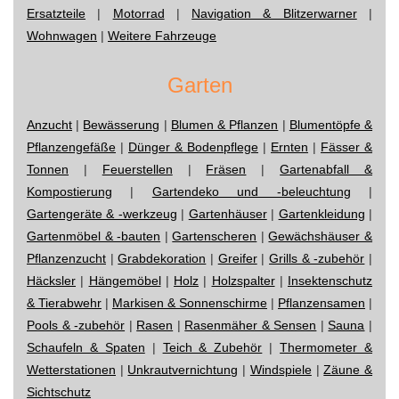
Ersatzteile
|
Motorrad
|
Navigation & Blitzerwarner
|
Wohnwagen
|
Weitere Fahrzeuge
Garten
Anzucht
|
Bewässerung
|
Blumen & Pflanzen
|
Blumentöpfe &
Pflanzengefäße
|
Dünger & Bodenpflege
|
Ernten
|
Fässer &
Tonnen
|
Feuerstellen
|
Fräsen
|
Gartenabfall &
Kompostierung
|
Gartendeko und -beleuchtung
|
Gartengeräte & -werkzeug
|
Gartenhäuser
|
Gartenkleidung
|
Gartenmöbel & -bauten
|
Gartenscheren
|
Gewächshäuser &
Pflanzenzucht
|
Grabdekoration
|
Greifer
|
Grills & -zubehör
|
Häcksler
|
Hängemöbel
|
Holz
|
Holzspalter
|
Insektenschutz
& Tierabwehr
|
Markisen & Sonnenschirme
|
Pflanzensamen
|
Pools & -zubehör
|
Rasen
|
Rasenmäher & Sensen
|
Sauna
|
Schaufeln & Spaten
|
Teich & Zubehör
|
Thermometer &
Wetterstationen
|
Unkrautvernichtung
|
Windspiele
|
Zäune &
Sichtschutz