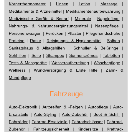
Körperthermometer
|
Linsen
|
Lotion
|
Massage
|
Medikamente & Arzneimittel
|
Medikamentenaufbewahrung
|
Medizinische Geräte & Bedarf
|
Minerale
|
Nagelpflege
|
Nahrungs- & Nahrungsergänzungsmittel
|
Nasenpflege
|
Personenwaagen
|
Perücken
|
Pflaster
|
Pflegehandschuhe
|
Proteine
|
Rasur
|
Reinigungs- & Hygienemittel
|
Salben
|
Sanitätshaus & Alltagshilfen
|
Schnuller & Beißringe
|
Sehhilfen
|
Seife
|
Shampoo
|
Sonnencrèmes
|
Tabletten
|
Tests & Messgeräte
|
Wasseraufbereitung
|
Wäschepflege
|
Wellness
|
Wundversorgung & Erste Hilfe
|
Zahn- &
Mundpflege
Fahrzeuge
Auto-Elektronik
|
Autoreifen & -Felgen
|
Autopflege
|
Auto-
Ersatzteile
|
Auto-Styling
|
Auto-Zubehör
|
Boot & Schiff
|
Fahrräder
|
Fahrrad-Ersatzteile
|
Fahradschlösser
|
Fahrrad-
Zubehör
|
Fahrzeugsicherheit
|
Kindersitze
|
Kraftrad-