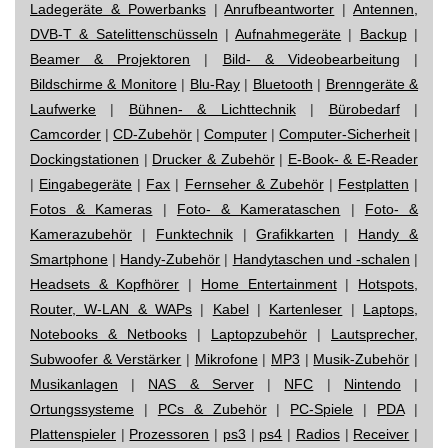
Ladegeräte & Powerbanks
|
Anrufbeantworter
|
Antennen,
DVB-T & Satelittenschüsseln
|
Aufnahmegeräte
|
Backup
|
Beamer & Projektoren
|
Bild- & Videobearbeitung
|
Bildschirme & Monitore
|
Blu-Ray
|
Bluetooth
|
Brenngeräte &
Laufwerke
|
Bühnen- & Lichttechnik
|
Bürobedarf
|
Camcorder
|
CD-Zubehör
|
Computer
|
Computer-Sicherheit
|
Dockingstationen
|
Drucker & Zubehör
|
E-Book- & E-Reader
|
Eingabegeräte
|
Fax
|
Fernseher & Zubehör
|
Festplatten
|
Fotos & Kameras
|
Foto- & Kamerataschen
|
Foto- &
Kamerazubehör
|
Funktechnik
|
Grafikkarten
|
Handy &
Smartphone
|
Handy-Zubehör
|
Handytaschen und -schalen
|
Headsets & Kopfhörer
|
Home Entertainment
|
Hotspots,
Router, W-LAN & WAPs
|
Kabel
|
Kartenleser
|
Laptops,
Notebooks & Netbooks
|
Laptopzubehör
|
Lautsprecher,
Subwoofer & Verstärker
|
Mikrofone
|
MP3
|
Musik-Zubehör
|
Musikanlagen
|
NAS & Server
|
NFC
|
Nintendo
|
Ortungssysteme
|
PCs & Zubehör
|
PC-Spiele
|
PDA
|
Plattenspieler
|
Prozessoren
|
ps3
|
ps4
|
Radios
|
Receiver
|