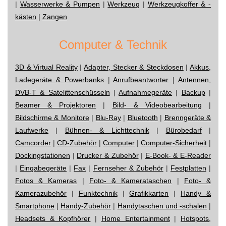
|
Wasserwerke & Pumpen
|
Werkzeug
|
Werkzeugkoffer & -
kästen
|
Zangen
Computer & Technik
3D & Virtual Reality
|
Adapter, Stecker & Steckdosen
|
Akkus,
Ladegeräte & Powerbanks
|
Anrufbeantworter
|
Antennen,
DVB-T & Satelittenschüsseln
|
Aufnahmegeräte
|
Backup
|
Beamer & Projektoren
|
Bild- & Videobearbeitung
|
Bildschirme & Monitore
|
Blu-Ray
|
Bluetooth
|
Brenngeräte &
Laufwerke
|
Bühnen- & Lichttechnik
|
Bürobedarf
|
Camcorder
|
CD-Zubehör
|
Computer
|
Computer-Sicherheit
|
Dockingstationen
|
Drucker & Zubehör
|
E-Book- & E-Reader
|
Eingabegeräte
|
Fax
|
Fernseher & Zubehör
|
Festplatten
|
Fotos & Kameras
|
Foto- & Kamerataschen
|
Foto- &
Kamerazubehör
|
Funktechnik
|
Grafikkarten
|
Handy &
Smartphone
|
Handy-Zubehör
|
Handytaschen und -schalen
|
Headsets & Kopfhörer
|
Home Entertainment
|
Hotspots,