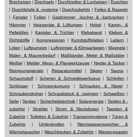
Brecheisen
|
Drechseln
|
Durchtreiber & Locheisen
|
Duschen
|
Duschköpfe & -systeme
|
Duschzubehör
|
Feilen & Raspeln
|
Fenster
|
Folien
|
Gasbrenner, -kocher & -kartuschen
|
Hämmer
|
Heizgeräte & Lüftungen
|
Hobel
|
Kamin- &
Pelletöfen
|
Kanister & Trichter
|
Klebeband
|
Kleben &
Dichtstoffe
|
Kompressoren
|
Kunststoffplatten
|
Leitern
|
Löten
|
Luftpumpen
|
Luftreiniger & Klimaanlagen
|
Magnete
|
Maler- & Maurerbedarf
|
Maßbänder, Meter & Maßstäbe
|
Meißel
|
Melder, Mess- & Planwerkzeuge
|
Nagler & Tacker
|
Reinigungsgeräte
|
Reparaturmittel
|
Sägen
|
Sauna
|
Schaumstoff
|
Scheren & Schneidewerkzeug
|
Schleifen
|
Schlösser
|
Schneeräumung
|
Schrauben & Nägel
|
Schraubendreher
|
Schraubstock & -zwingen
|
Schweißen
|
Seile
|
Senker
|
Sicherheitstechnik
|
Solarenergie
|
Spülen & -
zubehör
|
Strahler
|
Strom & Steckdosen
|
Tapeten &
Zubehör
|
Toiletten & Zubehör
|
Transportsysteme
|
Türen &
Zubehör
|
Umlenkrollen
|
Warmwasserspeicher &
Wärmetauscher
|
Waschbecken & Zubehör
|
Wasserwaagen