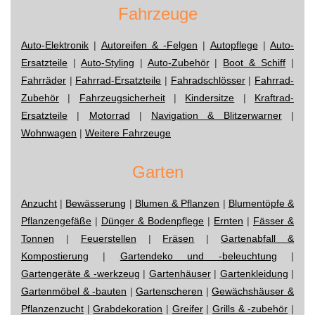
Fahrzeuge
Auto-Elektronik
|
Autoreifen & -Felgen
|
Autopflege
|
Auto-
Ersatzteile
|
Auto-Styling
|
Auto-Zubehör
|
Boot & Schiff
|
Fahrräder
|
Fahrrad-Ersatzteile
|
Fahradschlösser
|
Fahrrad-
Zubehör
|
Fahrzeugsicherheit
|
Kindersitze
|
Kraftrad-
Ersatzteile
|
Motorrad
|
Navigation & Blitzerwarner
|
Wohnwagen
|
Weitere Fahrzeuge
Garten
Anzucht
|
Bewässerung
|
Blumen & Pflanzen
|
Blumentöpfe &
Pflanzengefäße
|
Dünger & Bodenpflege
|
Ernten
|
Fässer &
Tonnen
|
Feuerstellen
|
Fräsen
|
Gartenabfall &
Kompostierung
|
Gartendeko und -beleuchtung
|
Gartengeräte & -werkzeug
|
Gartenhäuser
|
Gartenkleidung
|
Gartenmöbel & -bauten
|
Gartenscheren
|
Gewächshäuser &
Pflanzenzucht
|
Grabdekoration
|
Greifer
|
Grills & -zubehör
|