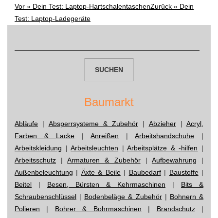
Vor »
Dein Test: Laptop-Hartschalentaschen
Zurück «
Dein
Post
Test: Laptop-Ladegeräte
navigation
Suchen
nach:
Baumarkt
Abläufe
|
Absperrsysteme & Zubehör
|
Abzieher
|
Acryl,
Farben & Lacke
|
Anreißen
|
Arbeitshandschuhe
|
Arbeitskleidung
|
Arbeitsleuchten
|
Arbeitsplätze & -hilfen
|
Arbeitsschutz
|
Armaturen & Zubehör
|
Aufbewahrung
|
Außenbeleuchtung
|
Äxte & Beile
|
Baubedarf
|
Baustoffe
|
Beitel
|
Besen, Bürsten & Kehrmaschinen
|
Bits &
Schraubenschlüssel
|
Bodenbeläge & Zubehör
|
Bohnern &
Polieren
|
Bohrer & Bohrmaschinen
|
Brandschutz
|