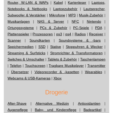
Router, W-LAN & WAPs
|
Kabel
|
Kartenleser
|
Laptops,
Notebooks & Netbooks
|
Laptopzubehör
|
Lautsprecher,
Subwoofer & Verstärker
|
Mikrofone
|
MP3
|
Musik-Zubehör
|
Musikanlagen
|
NAS & Server
|
NFC
|
Nintendo
|
Ortungssysteme
|
PCs & Zubehör
|
PC-Spiele
|
PDA
|
Plattenspieler
|
Prozessoren
|
ps3
|
ps4
|
Radios
|
Receiver
|
Scanner
|
Soundkarten
|
Soundsysteme & -bars
|
Speichermedien
|
SSD
|
Stative
|
Stoppuhren & Wecker
|
Streaming & Surfsticks
|
Stromrichter & Transformatoren
|
Switches & Umschalter
|
Tablets & Zubehör
|
Taschenlampen
|
Telefon
|
Touchscreen
|
Tragbare Musikplayer
|
Transmitter
|
Übersetzer
|
Videorecorder & -kasetten
|
Wearables
|
Webcams & USB-Kameras
|
Xbox
Drogerie
After-Shave
|
Alternative Medizin
|
Antioxidantien
|
Augenpflege
|
Baby- und Kinderpflege
|
Badeartikel
|