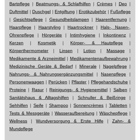
Bartpflege
|
Beatmungs- & Schlafhilfen
|
Crèmes
|
Deo
|
Duftmittel
|
Duschgel
|
Entgiftung
|
Erotikzubehör
|
Fußpflege
|
Gesichtspflege
|
Gesundheitslampen
|
Haarentfernung
|
Haarpflege
|
Haarstyling
|
Haartrockner
|
Hals-, Nasen-,
Ohrenpflege
|
Hörgeräte
|
Intimhygiene
|
Inkontinenz
|
Kerzen
|
Kosmetik
|
Körper- & Hautpflege
|
Körperthermometer
|
Linsen
|
Lotion
|
Massage
|
Medikamente & Arzneimittel
|
Medikamentenaufbewahrung
|
Medizinische Geräte & Bedarf
|
Minerale
|
Nagelpflege
|
Nahrungs- & Nahrungsergänzungsmittel
|
Nasenpflege
|
Personenwaagen
|
Perücken
|
Pflaster
|
Pflegehandschuhe
|
Proteine
|
Rasur
|
Reinigungs- & Hygienemittel
|
Salben
|
Sanitätshaus & Alltagshilfen
|
Schnuller & Beißringe
|
Sehhilfen
|
Seife
|
Shampoo
|
Sonnencrèmes
|
Tabletten
|
Tests & Messgeräte
|
Wasseraufbereitung
|
Wäschepflege
|
Wellness
|
Wundversorgung & Erste Hilfe
|
Zahn- &
Mundpflege