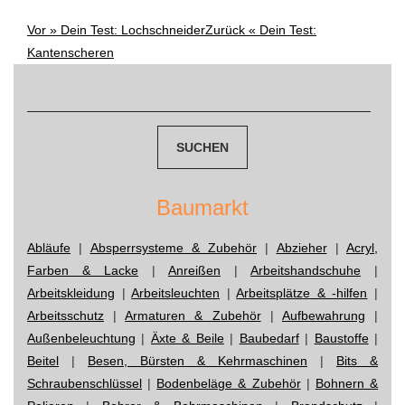
Vor »
Dein Test: Lochschneider
Zurück «
Dein Test:
Post
Kantenscheren
navigation
Suchen
nach:
Baumarkt
Abläufe
|
Absperrsysteme & Zubehör
|
Abzieher
|
Acryl,
Farben & Lacke
|
Anreißen
|
Arbeitshandschuhe
|
Arbeitskleidung
|
Arbeitsleuchten
|
Arbeitsplätze & -hilfen
|
Arbeitsschutz
|
Armaturen & Zubehör
|
Aufbewahrung
|
Außenbeleuchtung
|
Äxte & Beile
|
Baubedarf
|
Baustoffe
|
Beitel
|
Besen, Bürsten & Kehrmaschinen
|
Bits &
Schraubenschlüssel
|
Bodenbeläge & Zubehör
|
Bohnern &