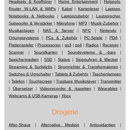
Headsets & Kopfhörer
|
Home Entertainment
|
Hotspots,
Router, W-LAN & WAPs
|
Kabel
|
Kartenleser
|
Laptops,
Notebooks & Netbooks
|
Laptopzubehör
|
Lautsprecher,
Subwoofer & Verstärker
|
Mikrofone
|
MP3
|
Musik-Zubehör
|
Musikanlagen
|
NAS & Server
|
NFC
|
Nintendo
|
Ortungssysteme
|
PCs & Zubehör
|
PC-Spiele
|
PDA
|
Plattenspieler
|
Prozessoren
|
ps3
|
ps4
|
Radios
|
Receiver
|
Scanner
|
Soundkarten
|
Soundsysteme & -bars
|
Speichermedien
|
SSD
|
Stative
|
Stoppuhren & Wecker
|
Streaming & Surfsticks
|
Stromrichter & Transformatoren
|
Switches & Umschalter
|
Tablets & Zubehör
|
Taschenlampen
|
Telefon
|
Touchscreen
|
Tragbare Musikplayer
|
Transmitter
|
Übersetzer
|
Videorecorder & -kasetten
|
Wearables
|
Webcams & USB-Kameras
|
Xbox
Drogerie
After-Shave
|
Alternative Medizin
|
Antioxidantien
|