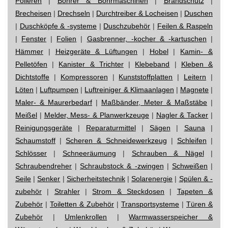
Polieren
|
Bohrer & Bohrmaschinen
|
Brandschutz
|
Brecheisen
|
Drechseln
|
Durchtreiber & Locheisen
|
Duschen
|
Duschköpfe & -systeme
|
Duschzubehör
|
Feilen & Raspeln
|
Fenster
|
Folien
|
Gasbrenner, -kocher & -kartuschen
|
Hämmer
|
Heizgeräte & Lüftungen
|
Hobel
|
Kamin- &
Pelletöfen
|
Kanister & Trichter
|
Klebeband
|
Kleben &
Dichtstoffe
|
Kompressoren
|
Kunststoffplatten
|
Leitern
|
Löten
|
Luftpumpen
|
Luftreiniger & Klimaanlagen
|
Magnete
|
Maler- & Maurerbedarf
|
Maßbänder, Meter & Maßstäbe
|
Meißel
|
Melder, Mess- & Planwerkzeuge
|
Nagler & Tacker
|
Reinigungsgeräte
|
Reparaturmittel
|
Sägen
|
Sauna
|
Schaumstoff
|
Scheren & Schneidewerkzeug
|
Schleifen
|
Schlösser
|
Schneeräumung
|
Schrauben & Nägel
|
Schraubendreher
|
Schraubstock & -zwingen
|
Schweißen
|
Seile
|
Senker
|
Sicherheitstechnik
|
Solarenergie
|
Spülen & -
zubehör
|
Strahler
|
Strom & Steckdosen
|
Tapeten &
Zubehör
|
Toiletten & Zubehör
|
Transportsysteme
|
Türen &
Zubehör
|
Umlenkrollen
|
Warmwasserspeicher &