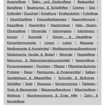
Augenpflege
|
Baby- und Kinderpflege
|
Badeartikel
|
Bartpflege
|
Beatmungs- & Schlafhilfen
|
Crèmes
|
Deo
|
Duftmittel
|
Duschgel
|
Entgiftung
|
Erotikzubehör
|
Fußpflege
|
Gesichtspflege
|
Gesundheitslampen
|
Haarentfernung
|
Haarpflege
|
Haarstyling
|
Haartrockner
|
Hals-, Nasen-,
Ohrenpflege
|
Hörgeräte
|
Intimhygiene
|
Inkontinenz
|
Kerzen
|
Kosmetik
|
Körper- & Hautpflege
|
Körperthermometer
|
Linsen
|
Lotion
|
Massage
|
Medikamente & Arzneimittel
|
Medikamentenaufbewahrung
|
Medizinische Geräte & Bedarf
|
Minerale
|
Nagelpflege
|
Nahrungs- & Nahrungsergänzungsmittel
|
Nasenpflege
|
Personenwaagen
|
Perücken
|
Pflaster
|
Pflegehandschuhe
|
Proteine
|
Rasur
|
Reinigungs- & Hygienemittel
|
Salben
|
Sanitätshaus & Alltagshilfen
|
Schnuller & Beißringe
|
Sehhilfen
|
Seife
|
Shampoo
|
Sonnencrèmes
|
Tabletten
|
Tests & Messgeräte
|
Wasseraufbereitung
|
Wäschepflege
|
Wellness
|
Wundversorgung & Erste Hilfe
|
Zahn- &
Mundpflege