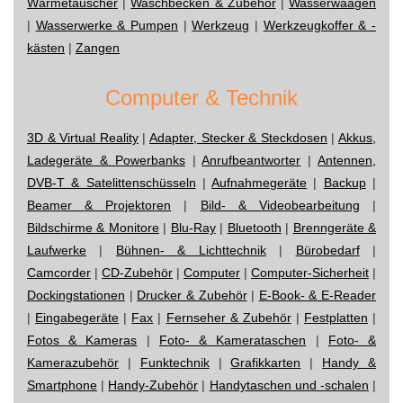
Wärmetauscher
|
Waschbecken & Zubehör
|
Wasserwaagen
|
Wasserwerke & Pumpen
|
Werkzeug
|
Werkzeugkoffer & -
kästen
|
Zangen
Computer & Technik
3D & Virtual Reality
|
Adapter, Stecker & Steckdosen
|
Akkus,
Ladegeräte & Powerbanks
|
Anrufbeantworter
|
Antennen,
DVB-T & Satelittenschüsseln
|
Aufnahmegeräte
|
Backup
|
Beamer & Projektoren
|
Bild- & Videobearbeitung
|
Bildschirme & Monitore
|
Blu-Ray
|
Bluetooth
|
Brenngeräte &
Laufwerke
|
Bühnen- & Lichttechnik
|
Bürobedarf
|
Camcorder
|
CD-Zubehör
|
Computer
|
Computer-Sicherheit
|
Dockingstationen
|
Drucker & Zubehör
|
E-Book- & E-Reader
|
Eingabegeräte
|
Fax
|
Fernseher & Zubehör
|
Festplatten
|
Fotos & Kameras
|
Foto- & Kamerataschen
|
Foto- &
Kamerazubehör
|
Funktechnik
|
Grafikkarten
|
Handy &
Smartphone
|
Handy-Zubehör
|
Handytaschen und -schalen
|