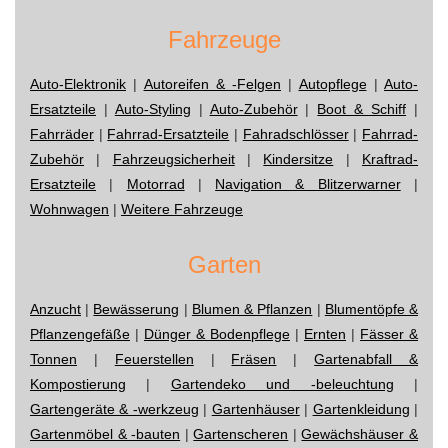
Fahrzeuge
Auto-Elektronik
|
Autoreifen & -Felgen
|
Autopflege
|
Auto-
Ersatzteile
|
Auto-Styling
|
Auto-Zubehör
|
Boot & Schiff
|
Fahrräder
|
Fahrrad-Ersatzteile
|
Fahradschlösser
|
Fahrrad-
Zubehör
|
Fahrzeugsicherheit
|
Kindersitze
|
Kraftrad-
Ersatzteile
|
Motorrad
|
Navigation & Blitzerwarner
|
Wohnwagen
|
Weitere Fahrzeuge
Garten
Anzucht
|
Bewässerung
|
Blumen & Pflanzen
|
Blumentöpfe &
Pflanzengefäße
|
Dünger & Bodenpflege
|
Ernten
|
Fässer &
Tonnen
|
Feuerstellen
|
Fräsen
|
Gartenabfall &
Kompostierung
|
Gartendeko und -beleuchtung
|
Gartengeräte & -werkzeug
|
Gartenhäuser
|
Gartenkleidung
|
Gartenmöbel & -bauten
|
Gartenscheren
|
Gewächshäuser &