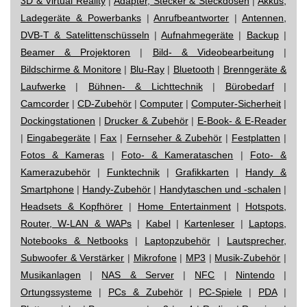
3D & Virtual Reality
|
Adapter, Stecker & Steckdosen
|
Akkus,
Ladegeräte & Powerbanks
|
Anrufbeantworter
|
Antennen,
DVB-T & Satelittenschüsseln
|
Aufnahmegeräte
|
Backup
|
Beamer & Projektoren
|
Bild- & Videobearbeitung
|
Bildschirme & Monitore
|
Blu-Ray
|
Bluetooth
|
Brenngeräte &
Laufwerke
|
Bühnen- & Lichttechnik
|
Bürobedarf
|
Camcorder
|
CD-Zubehör
|
Computer
|
Computer-Sicherheit
|
Dockingstationen
|
Drucker & Zubehör
|
E-Book- & E-Reader
|
Eingabegeräte
|
Fax
|
Fernseher & Zubehör
|
Festplatten
|
Fotos & Kameras
|
Foto- & Kamerataschen
|
Foto- &
Kamerazubehör
|
Funktechnik
|
Grafikkarten
|
Handy &
Smartphone
|
Handy-Zubehör
|
Handytaschen und -schalen
|
Headsets & Kopfhörer
|
Home Entertainment
|
Hotspots,
Router, W-LAN & WAPs
|
Kabel
|
Kartenleser
|
Laptops,
Notebooks & Netbooks
|
Laptopzubehör
|
Lautsprecher,
Subwoofer & Verstärker
|
Mikrofone
|
MP3
|
Musik-Zubehör
|
Musikanlagen
|
NAS & Server
|
NFC
|
Nintendo
|
Ortungssysteme
|
PCs & Zubehör
|
PC-Spiele
|
PDA
|