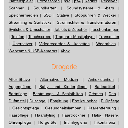
Plattenspieler
|
Prozessoren
|
ps3
|
ps4
|
Radios
|
Receiver
|
Scanner
|
Soundkarten
|
Soundsysteme & -bars
|
Speichermedien
|
SSD
|
Stative
|
Stoppuhren & Wecker
|
Streaming & Surfsticks
|
Stromrichter & Transformatoren
|
Switches & Umschalter
|
Tablets & Zubehör
|
Taschenlampen
|
Telefon
|
Touchscreen
|
Tragbare Musikplayer
|
Transmitter
|
Übersetzer
|
Videorecorder & -kasetten
|
Wearables
|
Webcams & USB-Kameras
|
Xbox
Drogerie
After-Shave
|
Alternative Medizin
|
Antioxidantien
|
Augenpflege
|
Baby- und Kinderpflege
|
Badeartikel
|
Bartpflege
|
Beatmungs- & Schlafhilfen
|
Crèmes
|
Deo
|
Duftmittel
|
Duschgel
|
Entgiftung
|
Erotikzubehör
|
Fußpflege
|
Gesichtspflege
|
Gesundheitslampen
|
Haarentfernung
|
Haarpflege
|
Haarstyling
|
Haartrockner
|
Hals-, Nasen-,
Ohrenpflege
|
Hörgeräte
|
Intimhygiene
|
Inkontinenz
|