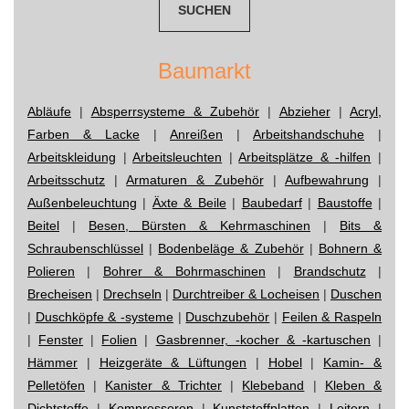
Baumarkt
Abläufe
|
Absperrsysteme & Zubehör
|
Abzieher
|
Acryl,
Farben & Lacke
|
Anreißen
|
Arbeitshandschuhe
|
Arbeitskleidung
|
Arbeitsleuchten
|
Arbeitsplätze & -hilfen
|
Arbeitsschutz
|
Armaturen & Zubehör
|
Aufbewahrung
|
Außenbeleuchtung
|
Äxte & Beile
|
Baubedarf
|
Baustoffe
|
Beitel
|
Besen, Bürsten & Kehrmaschinen
|
Bits &
Schraubenschlüssel
|
Bodenbeläge & Zubehör
|
Bohnern &
Polieren
|
Bohrer & Bohrmaschinen
|
Brandschutz
|
Brecheisen
|
Drechseln
|
Durchtreiber & Locheisen
|
Duschen
|
Duschköpfe & -systeme
|
Duschzubehör
|
Feilen & Raspeln
|
Fenster
|
Folien
|
Gasbrenner, -kocher & -kartuschen
|
Hämmer
|
Heizgeräte & Lüftungen
|
Hobel
|
Kamin- &
Pelletöfen
|
Kanister & Trichter
|
Klebeband
|
Kleben &
Dichtstoffe
|
Kompressoren
|
Kunststoffplatten
|
Leitern
|