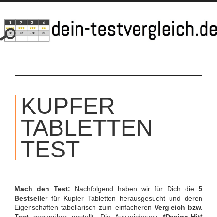
SKIP
TO
KUPFER
CONTENT
TABLETTEN
TEST
Mach den Test:
Nachfolgend haben wir für Dich die
5
Bestseller
für Kupfer Tabletten herausgesucht und deren
Eigenschaften tabellarisch zum einfacheren
Vergleich bzw.
Test
gegenüber gestellt. Die Auszeichnung
*Design-Hit*