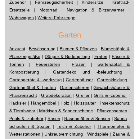
Zubehör
|
Fahrzeugsicherheit
|
Kindersitze
|
Kraftrad-
Ersatzteile
|
Motorrad
|
Navigation & Blitzerwarner
|
Wohnwagen
|
Weitere Fahrzeuge
Garten
Anzucht
|
Bewässerung
|
Blumen & Pflanzen
|
Blumentöpfe &
Pflanzengefäße
|
Dünger & Bodenpflege
|
Ernten
|
Fässer &
Tonnen
|
Feuerstellen
|
Fräsen
|
Gartenabfall &
Kompostierung
|
Gartendeko und -beleuchtung
|
Gartengeräte & -werkzeug
|
Gartenhäuser
|
Gartenkleidung
|
Gartenmöbel & -bauten
|
Gartenscheren
|
Gewächshäuser &
Pflanzenzucht
|
Grabdekoration
|
Greifer
|
Grills & -zubehör
|
Häcksler
|
Hängemöbel
|
Holz
|
Holzspalter
|
Insektenschutz
& Tierabwehr
|
Markisen & Sonnenschirme
|
Pflanzensamen
|
Pools & -zubehör
|
Rasen
|
Rasenmäher & Sensen
|
Sauna
|
Schaufeln & Spaten
|
Teich & Zubehör
|
Thermometer &
Wetterstationen
|
Unkrautvernichtung
|
Windspiele
|
Zäune &