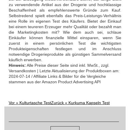
zu verwendende Artikel aus der Drogerie und hochklassige
Beschaffenheit als empfehlenswerte Gründe zum Kauf.
Selbstredend spielt ebenfalls das Preis-Leistungs-Verhältnis
eine Rolle im eigenen Test des Käufers. Bietet der Einkauf
bei einem teureren Erzeuger mehr Qualität oder bezahlt man
die Marketingkosten mit? Wie dem auch sei, schlaue
Einkäufer können finanzielle Mittel einsparen, wenn Sie
zuerst in einem persönlichen Test die wichtigsten
Produkteigenschaften festlegen und im Anschluss
notwendige Drogerieprodukte als günstigen Sammelversand
käuflich erwerben.
Hinweis:
Alle Preise dieser Seite sind inkl. MwSt., zzgl.
Versandkosten | Letzte Aktualisierung der Produktboxen am:
2024-07-14 / Affiliate Links & Bilder für die Vergleiche
stammen aus der Amazon Product Advertising API
Vor »
Kulturtasche Test
Zurück «
Kurkuma Kapseln Test
Post
Suchen
navigation
nach: