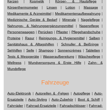
Kerzen
|
Kosmetik
|
Körper- & Hautpflege
|
Körperthermometer
|
Linsen
|
Lotion
|
Massage
|
Medikamente & Arzneimittel
|
Medikamentenaufbewahrung
|
Medizinische Geräte & Bedarf
|
Minerale
|
Nagelpflege
|
Nahrungs- & Nahrungsergänzungsmittel
|
Nasenpflege
|
Personenwaagen
|
Perücken
|
Pflaster
|
Pflegehandschuhe
|
Proteine
|
Rasur
|
Reinigungs- & Hygienemittel
|
Salben
|
Sanitätshaus & Alltagshilfen
|
Schnuller & Beißringe
|
Sehhilfen
|
Seife
|
Shampoo
|
Sonnencrèmes
|
Tabletten
|
Tests & Messgeräte
|
Wasseraufbereitung
|
Wäschepflege
|
Wellness
|
Wundversorgung & Erste Hilfe
|
Zahn- &
Mundpflege
Fahrzeuge
Auto-Elektronik
|
Autoreifen & -Felgen
|
Autopflege
|
Auto-
Ersatzteile
|
Auto-Styling
|
Auto-Zubehör
|
Boot & Schiff
|
Fahrräder
|
Fahrrad-Ersatzteile
|
Fahradschlösser
|
Fahrrad-