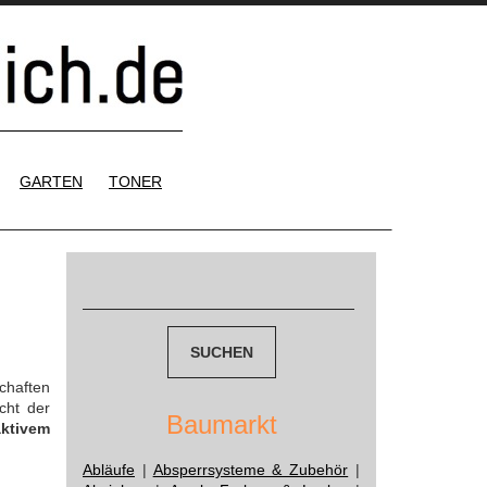
GARTEN
TONER
Suchen
nach:
chaften
cht der
Baumarkt
aktivem
Abläufe
|
Absperrsysteme & Zubehör
|