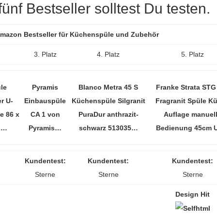
nf Bestseller solltest Du testen.
 Amazon Bestseller für Küchenspüle und Zubehör
3. Platz
4. Platz
5. Platz
le
Pyramis
Blanco Metra 45 S
Franke Strata STG
r U-
Einbauspüle
Küchenspüle Silgranit
Fragranit Spüle K
e 86 x
CA 1 von
PuraDur anthrazit-
Auflage manuel
Z…
Pyramis…
schwarz 513035…
Bedienung 45cm
Kundentest:
Kundentest:
Kundentest:
Sterne
Sterne
Sterne
Design Hit