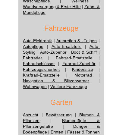
Wäschepflege
|
Wellness
|
Wundversorgung & Erste Hilfe
|
Zahn- &
Mundpflege
Fahrzeuge
Auto-Elektronik
|
Autoreifen & -Felgen
|
Autopflege
|
Auto-Ersatzteile
|
Auto-
Styling
|
Auto-Zubehör
|
Boot & Schiff
|
Fahrräder
|
Fahrrad-Ersatzteile
|
Fahradschlösser
|
Fahrrad-Zubehör
|
Fahrzeugsicherheit
|
Kindersitze
|
Kraftrad-Ersatzteile
|
Motorrad
|
Navigation & Blitzerwarner
|
Wohnwagen
|
Weitere Fahrzeuge
Garten
Anzucht
|
Bewässerung
|
Blumen &
Pflanzen
|
Blumentöpfe &
Pflanzengefäße
|
Dünger &
Bodenpflege
|
Ernten
|
Fässer & Tonnen