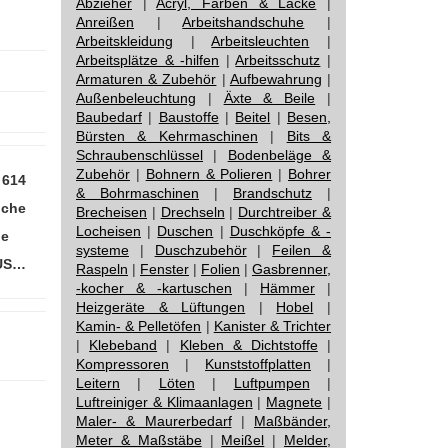
Abzieher
|
Acryl, Farben & Lacke
|
Anreißen
|
Arbeitshandschuhe
|
Arbeitskleidung
|
Arbeitsleuchten
|
Arbeitsplätze & -hilfen
|
Arbeitsschutz
|
Armaturen & Zubehör
|
Aufbewahrung
|
Außenbeleuchtung
|
Äxte & Beile
|
Baubedarf
|
Baustoffe
|
Beitel
|
Besen,
Bürsten & Kehrmaschinen
|
Bits &
Schraubenschlüssel
|
Bodenbeläge &
Zubehör
|
Bohnern & Polieren
|
Bohrer
 614
& Bohrmaschinen
|
Brandschutz
|
üche
Brecheisen
|
Drechseln
|
Durchtreiber &
Locheisen
|
Duschen
|
Duschköpfe & -
le
systeme
|
Duschzubehör
|
Feilen &
 US…
Raspeln
|
Fenster
|
Folien
|
Gasbrenner,
-kocher & -kartuschen
|
Hämmer
|
Heizgeräte & Lüftungen
|
Hobel
|
Kamin- & Pelletöfen
|
Kanister & Trichter
|
Klebeband
|
Kleben & Dichtstoffe
|
Kompressoren
|
Kunststoffplatten
|
Leitern
|
Löten
|
Luftpumpen
|
Luftreiniger & Klimaanlagen
|
Magnete
|
Maler- & Maurerbedarf
|
Maßbänder,
Meter & Maßstäbe
|
Meißel
|
Melder,