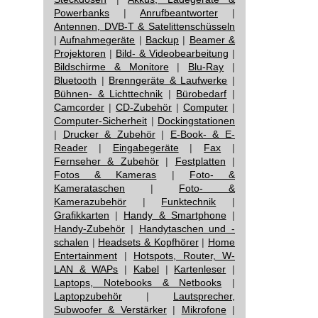
Powerbanks
|
Anrufbeantworter
|
Antennen, DVB-T & Satelittenschüsseln
|
Aufnahmegeräte
|
Backup
|
Beamer &
Projektoren
|
Bild- & Videobearbeitung
|
Bildschirme & Monitore
|
Blu-Ray
|
Bluetooth
|
Brenngeräte & Laufwerke
|
Bühnen- & Lichttechnik
|
Bürobedarf
|
Camcorder
|
CD-Zubehör
|
Computer
|
Computer-Sicherheit
|
Dockingstationen
|
Drucker & Zubehör
|
E-Book- & E-
Reader
|
Eingabegeräte
|
Fax
|
Fernseher & Zubehör
|
Festplatten
|
Fotos & Kameras
|
Foto- &
Kamerataschen
|
Foto- &
Kamerazubehör
|
Funktechnik
|
Grafikkarten
|
Handy & Smartphone
|
Handy-Zubehör
|
Handytaschen und -
schalen
|
Headsets & Kopfhörer
|
Home
Entertainment
|
Hotspots, Router, W-
LAN & WAPs
|
Kabel
|
Kartenleser
|
Laptops, Notebooks & Netbooks
|
Laptopzubehör
|
Lautsprecher,
Subwoofer & Verstärker
|
Mikrofone
|