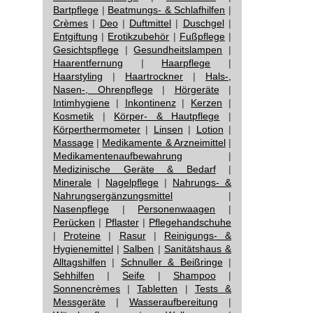
Bartpflege
|
Beatmungs- & Schlafhilfen
|
Crèmes
|
Deo
|
Duftmittel
|
Duschgel
|
Entgiftung
|
Erotikzubehör
|
Fußpflege
|
Gesichtspflege
|
Gesundheitslampen
|
Haarentfernung
|
Haarpflege
|
Haarstyling
|
Haartrockner
|
Hals-,
Nasen-, Ohrenpflege
|
Hörgeräte
|
Intimhygiene
|
Inkontinenz
|
Kerzen
|
Kosmetik
|
Körper- & Hautpflege
|
Körperthermometer
|
Linsen
|
Lotion
|
Massage
|
Medikamente & Arzneimittel
|
Medikamentenaufbewahrung
|
Medizinische Geräte & Bedarf
|
Minerale
|
Nagelpflege
|
Nahrungs- &
Nahrungsergänzungsmittel
|
Nasenpflege
|
Personenwaagen
|
Perücken
|
Pflaster
|
Pflegehandschuhe
|
Proteine
|
Rasur
|
Reinigungs- &
Hygienemittel
|
Salben
|
Sanitätshaus &
Alltagshilfen
|
Schnuller & Beißringe
|
Sehhilfen
|
Seife
|
Shampoo
|
Sonnencrèmes
|
Tabletten
|
Tests &
Messgeräte
|
Wasseraufbereitung
|