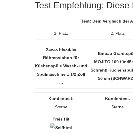
Test Empfehlung: Diese fü
Test: Dein Vergleich der
1. Platz
2. Platz
Xavax Flexibler
Einbau Granitspü
Röhrensiphon für
MOJITO 100 für 45e
Küchenspüle Wasch- und
Schrank Küchenspül
Spülmaschine 1 1/2 Zoll
50 cm (SCHWAR
…
Kundentest:
Kundentest:
Sterne
Sterne
Preis Hit