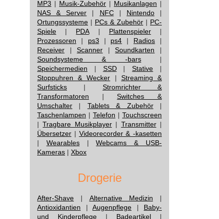
MP3
|
Musik-Zubehör
|
Musikanlagen
|
NAS & Server
|
NFC
|
Nintendo
|
Ortungssysteme
|
PCs & Zubehör
|
PC-
Spiele
|
PDA
|
Plattenspieler
|
Prozessoren
|
ps3
|
ps4
|
Radios
|
Receiver
|
Scanner
|
Soundkarten
|
Soundsysteme & -bars
|
Speichermedien
|
SSD
|
Stative
|
Stoppuhren & Wecker
|
Streaming &
Surfsticks
|
Stromrichter &
Transformatoren
|
Switches &
Umschalter
|
Tablets & Zubehör
|
Taschenlampen
|
Telefon
|
Touchscreen
|
Tragbare Musikplayer
|
Transmitter
|
Übersetzer
|
Videorecorder & -kasetten
|
Wearables
|
Webcams & USB-
Kameras
|
Xbox
Drogerie
After-Shave
|
Alternative Medizin
|
Antioxidantien
|
Augenpflege
|
Baby-
und Kinderpflege
|
Badeartikel
|