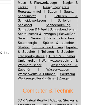
Mess- & Planwerkzeuge
|
Nagler &
Tacker
|
Reinigungsgeräte
|
Reparaturmittel
|
Sägen
|
Sauna
|
Schaumstoff
|
Scheren &
Schneidewerkzeug
|
Schleifen
|
Schlösser
|
Schneeräumung
|
Schrauben & Nägel
|
Schraubendreher
|
Schraubstock & -zwingen
|
Schweißen
|
Seile
|
Senker
|
Sicherheitstechnik
|
Solarenergie
|
Spülen & -zubehör
|
Strahler
|
Strom & Steckdosen
|
Tapeten
& Zubehör
|
Toiletten & Zubehör
|
07-14 /
Transportsysteme
|
Türen & Zubehör
|
Umlenkrollen
|
Warmwasserspeicher &
Wärmetauscher
|
Waschbecken &
Zubehör
|
Wasserwaagen
|
Wasserwerke & Pumpen
|
Werkzeug
|
Werkzeugkoffer & -kästen
|
Zangen
Computer & Technik
3D & Virtual Reality
|
Adapter, Stecker &
Steckdosen
|
Akkus, Ladegeräte &