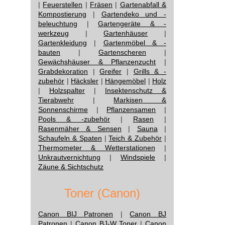
|
Feuerstellen
|
Fräsen
|
Gartenabfall &
Kompostierung
|
Gartendeko und -
beleuchtung
|
Gartengeräte & -
werkzeug
|
Gartenhäuser
|
Gartenkleidung
|
Gartenmöbel & -
bauten
|
Gartenscheren
|
Gewächshäuser & Pflanzenzucht
|
Grabdekoration
|
Greifer
|
Grills & -
zubehör
|
Häcksler
|
Hängemöbel
|
Holz
|
Holzspalter
|
Insektenschutz &
Tierabwehr
|
Markisen &
Sonnenschirme
|
Pflanzensamen
|
Pools & -zubehör
|
Rasen
|
Rasenmäher & Sensen
|
Sauna
|
Schaufeln & Spaten
|
Teich & Zubehör
|
Thermometer & Wetterstationen
|
Unkrautvernichtung
|
Windspiele
|
Zäune & Sichtschutz
Toner (Canon)
Canon BIJ Patronen
|
Canon BJ
Patronen
|
Canon BJ-W Toner
|
Canon