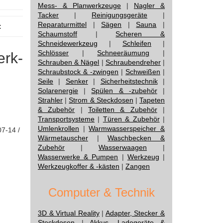
Mess- & Planwerkzeuge
|
Nagler &
Tacker
|
Reinigungsgeräte
|
Reparaturmittel
|
Sägen
|
Sauna
|
:
Schaumstoff
|
Scheren &
Schneidewerkzeug
|
Schleifen
|
Schlösser
|
Schneeräumung
|
erk-
Schrauben & Nägel
|
Schraubendreher
|
Schraubstock & -zwingen
|
Schweißen
|
Seile
|
Senker
|
Sicherheitstechnik
|
Solarenergie
|
Spülen & -zubehör
|
Strahler
|
Strom & Steckdosen
|
Tapeten
& Zubehör
|
Toiletten & Zubehör
|
Transportsysteme
|
Türen & Zubehör
|
Umlenkrollen
|
Warmwasserspeicher &
07-14 /
Wärmetauscher
|
Waschbecken &
Zubehör
|
Wasserwaagen
|
Wasserwerke & Pumpen
|
Werkzeug
|
Werkzeugkoffer & -kästen
|
Zangen
Computer & Technik
3D & Virtual Reality
|
Adapter, Stecker &
Steckdosen
|
Akkus, Ladegeräte &