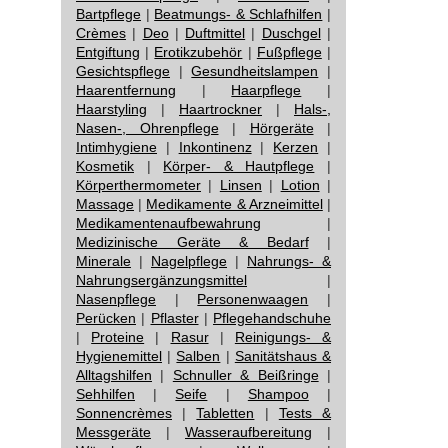
Bartpflege
|
Beatmungs- & Schlafhilfen
|
Crèmes
|
Deo
|
Duftmittel
|
Duschgel
|
Entgiftung
|
Erotikzubehör
|
Fußpflege
|
Gesichtspflege
|
Gesundheitslampen
|
Haarentfernung
|
Haarpflege
|
Haarstyling
|
Haartrockner
|
Hals-,
Nasen-, Ohrenpflege
|
Hörgeräte
|
Intimhygiene
|
Inkontinenz
|
Kerzen
|
Kosmetik
|
Körper- & Hautpflege
|
Körperthermometer
|
Linsen
|
Lotion
|
Massage
|
Medikamente & Arzneimittel
|
Medikamentenaufbewahrung
|
Medizinische Geräte & Bedarf
|
Minerale
|
Nagelpflege
|
Nahrungs- &
Nahrungsergänzungsmittel
|
Nasenpflege
|
Personenwaagen
|
Perücken
|
Pflaster
|
Pflegehandschuhe
|
Proteine
|
Rasur
|
Reinigungs- &
Hygienemittel
|
Salben
|
Sanitätshaus &
Alltagshilfen
|
Schnuller & Beißringe
|
Sehhilfen
|
Seife
|
Shampoo
|
Sonnencrèmes
|
Tabletten
|
Tests &
Messgeräte
|
Wasseraufbereitung
|