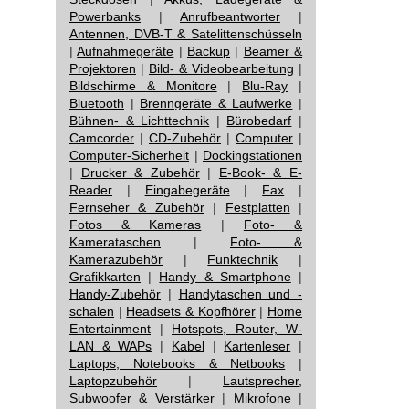
Powerbanks
|
Anrufbeantworter
|
Antennen, DVB-T & Satelittenschüsseln
|
Aufnahmegeräte
|
Backup
|
Beamer &
Projektoren
|
Bild- & Videobearbeitung
|
Bildschirme & Monitore
|
Blu-Ray
|
Bluetooth
|
Brenngeräte & Laufwerke
|
Bühnen- & Lichttechnik
|
Bürobedarf
|
Camcorder
|
CD-Zubehör
|
Computer
|
Computer-Sicherheit
|
Dockingstationen
|
Drucker & Zubehör
|
E-Book- & E-
Reader
|
Eingabegeräte
|
Fax
|
Fernseher & Zubehör
|
Festplatten
|
Fotos & Kameras
|
Foto- &
Kamerataschen
|
Foto- &
Kamerazubehör
|
Funktechnik
|
Grafikkarten
|
Handy & Smartphone
|
Handy-Zubehör
|
Handytaschen und -
schalen
|
Headsets & Kopfhörer
|
Home
Entertainment
|
Hotspots, Router, W-
LAN & WAPs
|
Kabel
|
Kartenleser
|
Laptops, Notebooks & Netbooks
|
Laptopzubehör
|
Lautsprecher,
Subwoofer & Verstärker
|
Mikrofone
|