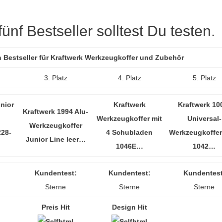
nf Bestseller solltest Du testen.
n Bestseller für Kraftwerk Werkzeugkoffer und Zubehör
3. Platz
4. Platz
5. Platz
nior
Kraftwerk
Kraftwerk 100
Kraftwerk 1994 Alu-
Werkzeugkoffer mit
Universal-
Werkzeugkoffer
228-
4 Schubladen
Werkzeugkoffe
Junior Line leer…
1046E…
1042…
Kundentest:
Kundentest:
Kundentest
Sterne
Sterne
Sterne
Preis Hit
Design Hit