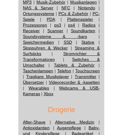
MP3
|
Musik-Zubehör
|
Musikanlagen
|
NAS & Server
|
NFC
|
Nintendo
|
Ortungssysteme
|
PCs & Zubehör
|
PC-
Spiele
|
PDA
|
Plattenspieler
|
Prozessoren
|
ps3
|
ps4
|
Radios
|
Receiver
|
Scanner
|
Soundkarten
|
Soundsysteme & -bars
|
Speichermedien
|
SSD
|
Stative
|
Stoppuhren & Wecker
|
Streaming &
Surfsticks
|
Stromrichter &
Transformatoren
|
Switches &
Umschalter
|
Tablets & Zubehör
|
Taschenlampen
|
Telefon
|
Touchscreen
|
Tragbare Musikplayer
|
Transmitter
|
Übersetzer
|
Videorecorder & -kasetten
|
Wearables
|
Webcams & USB-
Kameras
|
Xbox
Drogerie
After-Shave
|
Alternative Medizin
|
Antioxidantien
|
Augenpflege
|
Baby-
und Kinderpflege
|
Badeartikel
|