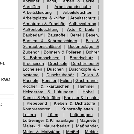
Abzieher
|
Acryl, Farben & Lacke
|
Anreißen
|
Arbeitshandschuhe
|
Arbeitskleidung
|
Arbeitsleuchten
|
Arbeitsplätze & -hilfen
|
Arbeitsschutz
|
Armaturen & Zubehör
|
Aufbewahrung
|
Außenbeleuchtung
|
Äxte & Beile
|
Baubedarf
|
Baustoffe
|
Beitel
|
Besen,
Bürsten & Kehrmaschinen
|
Bits &
Schraubenschlüssel
|
Bodenbeläge &
Zubehör
|
Bohnern & Polieren
|
Bohrer
& Bohrmaschinen
|
Brandschutz
|
-t.
Brecheisen
|
Drechseln
|
Durchtreiber &
Locheisen
|
Duschen
|
Duschköpfe & -
systeme
|
Duschzubehör
|
Feilen &
r KWJ
Raspeln
|
Fenster
|
Folien
|
Gasbrenner,
-kocher & -kartuschen
|
Hämmer
|
Heizgeräte & Lüftungen
|
Hobel
|
Kamin- & Pelletöfen
|
Kanister & Trichter
|
Klebeband
|
Kleben & Dichtstoffe
|
:
Kompressoren
|
Kunststoffplatten
|
Leitern
|
Löten
|
Luftpumpen
|
Luftreiniger & Klimaanlagen
|
Magnete
|
Maler- & Maurerbedarf
|
Maßbänder,
Meter & Maßstäbe
|
Meißel
|
Melder,