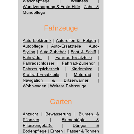
Wäschepflege
|
Wellness
|
Wundversorgung & Erste Hilfe
|
Zahn- &
Mundpflege
Fahrzeuge
Auto-Elektronik
|
Autoreifen & -Felgen
|
Autopflege
|
Auto-Ersatzteile
|
Auto-
Styling
|
Auto-Zubehör
|
Boot & Schiff
|
Fahrräder
|
Fahrrad-Ersatzteile
|
Fahradschlösser
|
Fahrrad-Zubehör
|
Fahrzeugsicherheit
|
Kindersitze
|
Kraftrad-Ersatzteile
|
Motorrad
|
Navigation & Blitzerwarner
|
Wohnwagen
|
Weitere Fahrzeuge
Garten
Anzucht
|
Bewässerung
|
Blumen &
Pflanzen
|
Blumentöpfe &
Pflanzengefäße
|
Dünger &
Bodenpflege
|
Ernten
|
Fässer & Tonnen