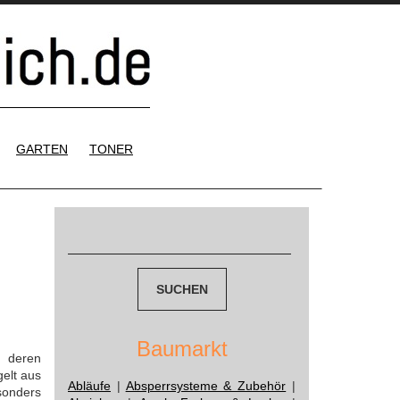
GARTEN
TONER
Suchen
nach:
Baumarkt
d deren
elt aus
Abläufe
|
Absperrsysteme & Zubehör
|
sonders