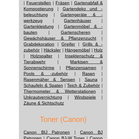
|
Feuerstellen
|
Fräsen
|
Gartenabfall &
Kompostierung
|
Gartendeko und -
beleuchtung
|
Gartengeräte & -
werkzeug
|
Gartenhäuser
|
Gartenkleidung
|
Gartenmöbel & -
bauten
|
Gartenscheren
|
Gewächshäuser & Pflanzenzucht
|
Grabdekoration
|
Greifer
|
Grills & -
zubehör
|
Häcksler
|
Hängemöbel
|
Holz
|
Holzspalter
|
Insektenschutz &
Tierabwehr
|
Markisen &
Sonnenschirme
|
Pflanzensamen
|
Pools & -zubehör
|
Rasen
|
Rasenmäher & Sensen
|
Sauna
|
Schaufeln & Spaten
|
Teich & Zubehör
|
Thermometer & Wetterstationen
|
Unkrautvernichtung
|
Windspiele
|
Zäune & Sichtschutz
Toner (Canon)
Canon BIJ Patronen
|
Canon BJ
Patronen
|
Canon BJ-W Toner
|
Canon