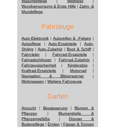
Wäschepflege
|
Wellness
|
Wundversorgung & Erste Hilfe
|
Zahn- &
Mundpflege
Fahrzeuge
Auto-Elektronik
|
Autoreifen & -Felgen
|
Autopflege
|
Auto-Ersatzteile
|
Auto-
Styling
|
Auto-Zubehör
|
Boot & Schiff
|
Fahrräder
|
Fahrrad-Ersatzteile
|
Fahradschlösser
|
Fahrrad-Zubehör
|
Fahrzeugsicherheit
|
Kindersitze
|
Kraftrad-Ersatzteile
|
Motorrad
|
Navigation & Blitzerwarner
|
Wohnwagen
|
Weitere Fahrzeuge
Garten
Anzucht
|
Bewässerung
|
Blumen &
Pflanzen
|
Blumentöpfe &
Pflanzengefäße
|
Dünger &
Bodenpflege
|
Ernten
|
Fässer & Tonnen