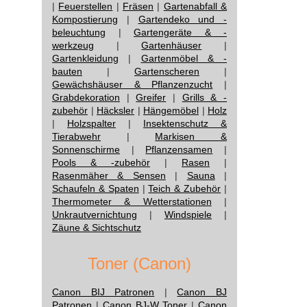
|
Feuerstellen
|
Fräsen
|
Gartenabfall &
Kompostierung
|
Gartendeko und -
beleuchtung
|
Gartengeräte & -
werkzeug
|
Gartenhäuser
|
Gartenkleidung
|
Gartenmöbel & -
bauten
|
Gartenscheren
|
Gewächshäuser & Pflanzenzucht
|
Grabdekoration
|
Greifer
|
Grills & -
zubehör
|
Häcksler
|
Hängemöbel
|
Holz
|
Holzspalter
|
Insektenschutz &
Tierabwehr
|
Markisen &
Sonnenschirme
|
Pflanzensamen
|
Pools & -zubehör
|
Rasen
|
Rasenmäher & Sensen
|
Sauna
|
Schaufeln & Spaten
|
Teich & Zubehör
|
Thermometer & Wetterstationen
|
Unkrautvernichtung
|
Windspiele
|
Zäune & Sichtschutz
Toner (Canon)
Canon BIJ Patronen
|
Canon BJ
Patronen
|
Canon BJ-W Toner
|
Canon