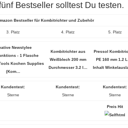
nf Bestseller solltest Du testen.
Amazon Bestseller für Kombitrichter und Zubehör
3. Platz
4. Platz
5. Platz
eative Newstylee
Kombitrichter aus
Pressol Kombitric
unktions - 1 Flasche
Weißblech 200 mm
PE 160 mm 1.2 Li
Tools Kochen Supplies
Durchmesser 3.2 l…
Inhalt Winkelaus
(Kom…
Kundentest:
Kundentest:
Kundentest:
Sterne
Sterne
Sterne
Preis Hit