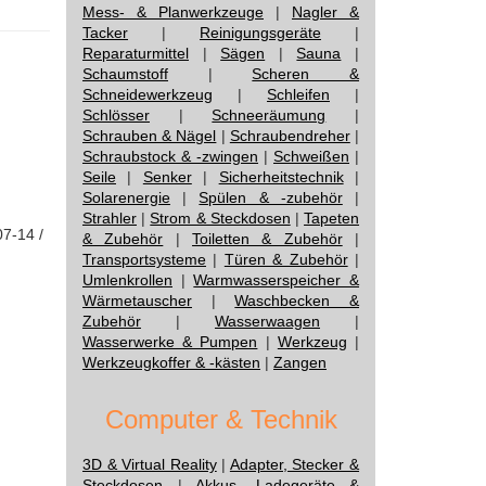
Mess- & Planwerkzeuge
|
Nagler &
Tacker
|
Reinigungsgeräte
|
Reparaturmittel
|
Sägen
|
Sauna
|
Schaumstoff
|
Scheren &
Schneidewerkzeug
|
Schleifen
|
Schlösser
|
Schneeräumung
|
Schrauben & Nägel
|
Schraubendreher
|
Schraubstock & -zwingen
|
Schweißen
|
Seile
|
Senker
|
Sicherheitstechnik
|
Solarenergie
|
Spülen & -zubehör
|
Strahler
|
Strom & Steckdosen
|
Tapeten
07-14 /
& Zubehör
|
Toiletten & Zubehör
|
Transportsysteme
|
Türen & Zubehör
|
Umlenkrollen
|
Warmwasserspeicher &
Wärmetauscher
|
Waschbecken &
Zubehör
|
Wasserwaagen
|
Wasserwerke & Pumpen
|
Werkzeug
|
Werkzeugkoffer & -kästen
|
Zangen
Computer & Technik
3D & Virtual Reality
|
Adapter, Stecker &
Steckdosen
|
Akkus, Ladegeräte &