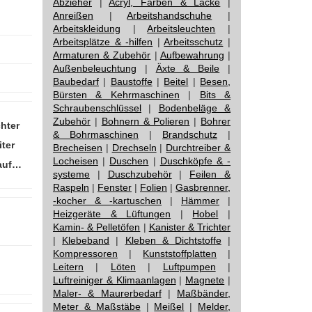
Abzieher
|
Acryl, Farben & Lacke
|
Anreißen
|
Arbeitshandschuhe
|
Arbeitskleidung
|
Arbeitsleuchten
|
Arbeitsplätze & -hilfen
|
Arbeitsschutz
|
Armaturen & Zubehör
|
Aufbewahrung
|
Außenbeleuchtung
|
Äxte & Beile
|
Baubedarf
|
Baustoffe
|
Beitel
|
Besen,
Bürsten & Kehrmaschinen
|
Bits &
Schraubenschlüssel
|
Bodenbeläge &
Zubehör
|
Bohnern & Polieren
|
Bohrer
hter
& Bohrmaschinen
|
Brandschutz
|
ter
Brecheisen
|
Drechseln
|
Durchtreiber &
Locheisen
|
Duschen
|
Duschköpfe & -
lauf…
systeme
|
Duschzubehör
|
Feilen &
Raspeln
|
Fenster
|
Folien
|
Gasbrenner,
-kocher & -kartuschen
|
Hämmer
|
Heizgeräte & Lüftungen
|
Hobel
|
Kamin- & Pelletöfen
|
Kanister & Trichter
|
Klebeband
|
Kleben & Dichtstoffe
|
Kompressoren
|
Kunststoffplatten
|
Leitern
|
Löten
|
Luftpumpen
|
Luftreiniger & Klimaanlagen
|
Magnete
|
Maler- & Maurerbedarf
|
Maßbänder,
Meter & Maßstäbe
|
Meißel
|
Melder,