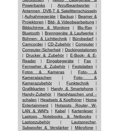
Powerbanks
|
Anrufbeantworter
|
Antennen, DVB-T & Satelittenschüsseln
|
Aufnahmegeräte
|
Backup
|
Beamer &
Projektoren
|
Bild- & Videobearbeitung
|
Bildschirme & Monitore
|
Blu-Ray
|
Bluetooth
|
Brenngeräte & Laufwerke
|
Bühnen- & Lichttechnik
|
Bürobedarf
|
Camcorder
|
CD-Zubehör
|
Computer
|
Computer-Sicherheit
|
Dockingstationen
|
Drucker & Zubehör
|
E-Book- & E-
Reader
|
Eingabegeräte
|
Fax
|
Fernseher & Zubehör
|
Festplatten
|
Fotos & Kameras
|
Foto- &
Kamerataschen
|
Foto- &
Kamerazubehör
|
Funktechnik
|
Grafikkarten
|
Handy & Smartphone
|
Handy-Zubehör
|
Handytaschen und -
schalen
|
Headsets & Kopfhörer
|
Home
Entertainment
|
Hotspots, Router, W-
LAN & WAPs
|
Kabel
|
Kartenleser
|
Laptops, Notebooks & Netbooks
|
Laptopzubehör
|
Lautsprecher,
Subwoofer & Verstärker
|
Mikrofone
|