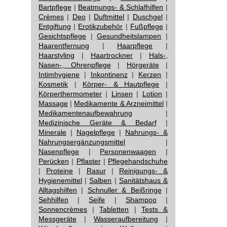
Bartpflege
|
Beatmungs- & Schlafhilfen
|
Crèmes
|
Deo
|
Duftmittel
|
Duschgel
|
Entgiftung
|
Erotikzubehör
|
Fußpflege
|
Gesichtspflege
|
Gesundheitslampen
|
Haarentfernung
|
Haarpflege
|
Haarstyling
|
Haartrockner
|
Hals-,
Nasen-, Ohrenpflege
|
Hörgeräte
|
Intimhygiene
|
Inkontinenz
|
Kerzen
|
Kosmetik
|
Körper- & Hautpflege
|
Körperthermometer
|
Linsen
|
Lotion
|
Massage
|
Medikamente & Arzneimittel
|
Medikamentenaufbewahrung
|
Medizinische Geräte & Bedarf
|
Minerale
|
Nagelpflege
|
Nahrungs- &
Nahrungsergänzungsmittel
|
Nasenpflege
|
Personenwaagen
|
Perücken
|
Pflaster
|
Pflegehandschuhe
|
Proteine
|
Rasur
|
Reinigungs- &
Hygienemittel
|
Salben
|
Sanitätshaus &
Alltagshilfen
|
Schnuller & Beißringe
|
Sehhilfen
|
Seife
|
Shampoo
|
Sonnencrèmes
|
Tabletten
|
Tests &
Messgeräte
|
Wasseraufbereitung
|