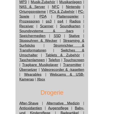
MP3
|
Musik-Zubehör
|
Musikanlagen
|
NAS & Server
|
NFC
|
Nintendo
|
Ortungssysteme
|
PCs & Zubehör
|
PC-
Spiele
|
PDA
|
Plattenspieler
|
Prozessoren
|
ps3
|
ps4
|
Radios
|
Receiver
|
Scanner
|
Soundkarten
|
Soundsysteme & -bars
|
Speichermedien
|
SSD
|
Stative
|
Stoppuhren & Wecker
|
Streaming &
Surfsticks
|
Stromrichter &
Transformatoren
|
Switches &
Umschalter
|
Tablets & Zubehör
|
Taschenlampen
|
Telefon
|
Touchscreen
|
Tragbare Musikplayer
|
Transmitter
|
Übersetzer
|
Videorecorder & -kasetten
|
Wearables
|
Webcams & USB-
Kameras
|
Xbox
Drogerie
After-Shave
|
Alternative Medizin
|
Antioxidantien
|
Augenpflege
|
Baby-
und Kinderpflege
|
Badeartikel
|