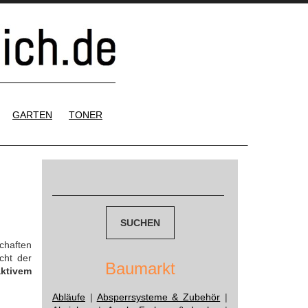
GARTEN
TONER
Suchen
nach:
chaften
cht der
Baumarkt
aktivem
Abläufe
|
Absperrsysteme & Zubehör
|