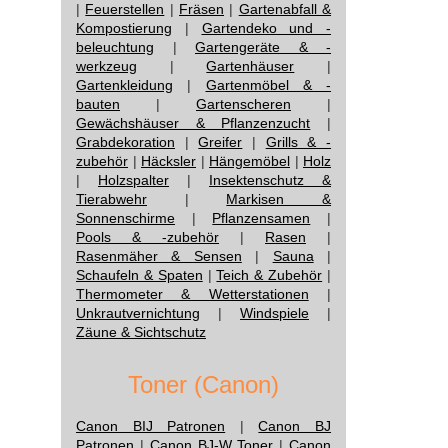
|
Feuerstellen
|
Fräsen
|
Gartenabfall &
Kompostierung
|
Gartendeko und -
beleuchtung
|
Gartengeräte & -
werkzeug
|
Gartenhäuser
|
Gartenkleidung
|
Gartenmöbel & -
bauten
|
Gartenscheren
|
Gewächshäuser & Pflanzenzucht
|
Grabdekoration
|
Greifer
|
Grills & -
zubehör
|
Häcksler
|
Hängemöbel
|
Holz
|
Holzspalter
|
Insektenschutz &
Tierabwehr
|
Markisen &
Sonnenschirme
|
Pflanzensamen
|
Pools & -zubehör
|
Rasen
|
Rasenmäher & Sensen
|
Sauna
|
Schaufeln & Spaten
|
Teich & Zubehör
|
Thermometer & Wetterstationen
|
Unkrautvernichtung
|
Windspiele
|
Zäune & Sichtschutz
Toner (Canon)
Canon BIJ Patronen
|
Canon BJ
Patronen
|
Canon BJ-W Toner
|
Canon