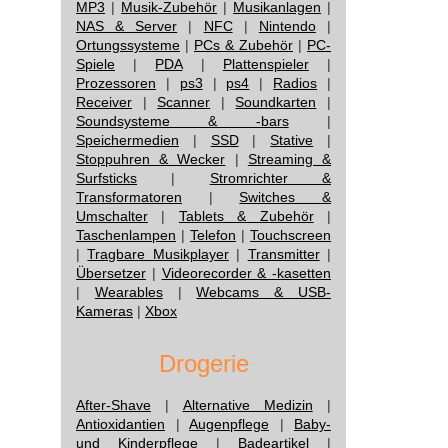
MP3
|
Musik-Zubehör
|
Musikanlagen
|
NAS & Server
|
NFC
|
Nintendo
|
Ortungssysteme
|
PCs & Zubehör
|
PC-
Spiele
|
PDA
|
Plattenspieler
|
Prozessoren
|
ps3
|
ps4
|
Radios
|
Receiver
|
Scanner
|
Soundkarten
|
Soundsysteme & -bars
|
Speichermedien
|
SSD
|
Stative
|
Stoppuhren & Wecker
|
Streaming &
Surfsticks
|
Stromrichter &
Transformatoren
|
Switches &
Umschalter
|
Tablets & Zubehör
|
Taschenlampen
|
Telefon
|
Touchscreen
|
Tragbare Musikplayer
|
Transmitter
|
Übersetzer
|
Videorecorder & -kasetten
|
Wearables
|
Webcams & USB-
Kameras
|
Xbox
Drogerie
After-Shave
|
Alternative Medizin
|
Antioxidantien
|
Augenpflege
|
Baby-
und Kinderpflege
|
Badeartikel
|