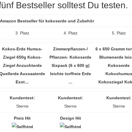
nf Bestseller solltest Du testen.
r Amazon Bestseller für kokoserde und Zubehör
3. Platz
4. Platz
5. Platz
Kokos-Erde Humus-
Zimmerpflanzen-/
6 x 650 Gramm torf
Ziegel 650g Kokos-
Pflanzen- Kokoserde
Blumenerde leic
Ziegel Anzuchterde
Sixpack (6 x 600 g)
Kokoserde
Quellerde Aussaaterde
leichte torffreie Erde
Kokoshumu
Exot…
…
Kokosziegel Ko
Kundentest:
Kundentest:
Kundentest:
Sterne
Sterne
Sterne
Preis Hit
Design Hit