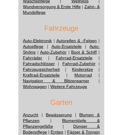
Wäschepflege
|
Wellness
|
Wundversorgung & Erste Hilfe
|
Zahn- &
Mundpflege
Fahrzeuge
Auto-Elektronik
|
Autoreifen & -Felgen
|
Autopflege
|
Auto-Ersatzteile
|
Auto-
Styling
|
Auto-Zubehör
|
Boot & Schiff
|
Fahrräder
|
Fahrrad-Ersatzteile
|
Fahradschlösser
|
Fahrrad-Zubehör
|
Fahrzeugsicherheit
|
Kindersitze
|
Kraftrad-Ersatzteile
|
Motorrad
|
Navigation & Blitzerwarner
|
Wohnwagen
|
Weitere Fahrzeuge
Garten
Anzucht
|
Bewässerung
|
Blumen &
Pflanzen
|
Blumentöpfe &
Pflanzengefäße
|
Dünger &
Bodenpflege
|
Ernten
|
Fässer & Tonnen