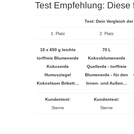
Test Empfehlung: Diese fü
Test: Dein Vergleich de
1. Platz
2. Platz
10 x 650 g leichte
70 L
torffreie Blumenerde
Kokosblumenerde
Kokoserde
Quellerde - torffreie
Humusziegel
Blumenerde - für den
Kokosfaser Brikett…
Innen- und Außen…
Kundentest:
Kundentest:
Sterne
Sterne