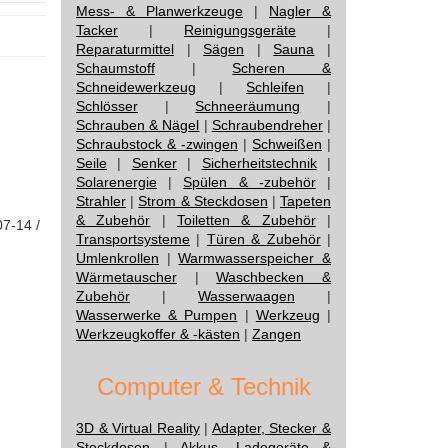
Mess- & Planwerkzeuge
|
Nagler &
Tacker
|
Reinigungsgeräte
|
Reparaturmittel
|
Sägen
|
Sauna
|
Schaumstoff
|
Scheren &
Schneidewerkzeug
|
Schleifen
|
Schlösser
|
Schneeräumung
|
Schrauben & Nägel
|
Schraubendreher
|
Schraubstock & -zwingen
|
Schweißen
|
Seile
|
Senker
|
Sicherheitstechnik
|
Solarenergie
|
Spülen & -zubehör
|
Strahler
|
Strom & Steckdosen
|
Tapeten
& Zubehör
|
Toiletten & Zubehör
|
07-14 /
Transportsysteme
|
Türen & Zubehör
|
Umlenkrollen
|
Warmwasserspeicher &
Wärmetauscher
|
Waschbecken &
Zubehör
|
Wasserwaagen
|
Wasserwerke & Pumpen
|
Werkzeug
|
Werkzeugkoffer & -kästen
|
Zangen
Computer & Technik
3D & Virtual Reality
|
Adapter, Stecker &
Steckdosen
|
Akkus, Ladegeräte &