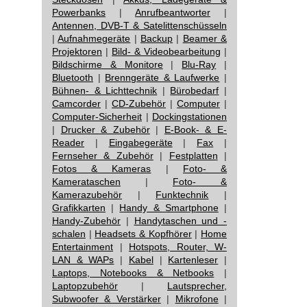
Powerbanks
|
Anrufbeantworter
|
Antennen, DVB-T & Satelittenschüsseln
|
Aufnahmegeräte
|
Backup
|
Beamer &
Projektoren
|
Bild- & Videobearbeitung
|
Bildschirme & Monitore
|
Blu-Ray
|
Bluetooth
|
Brenngeräte & Laufwerke
|
Bühnen- & Lichttechnik
|
Bürobedarf
|
Camcorder
|
CD-Zubehör
|
Computer
|
Computer-Sicherheit
|
Dockingstationen
|
Drucker & Zubehör
|
E-Book- & E-
Reader
|
Eingabegeräte
|
Fax
|
Fernseher & Zubehör
|
Festplatten
|
Fotos & Kameras
|
Foto- &
Kamerataschen
|
Foto- &
Kamerazubehör
|
Funktechnik
|
Grafikkarten
|
Handy & Smartphone
|
Handy-Zubehör
|
Handytaschen und -
schalen
|
Headsets & Kopfhörer
|
Home
Entertainment
|
Hotspots, Router, W-
LAN & WAPs
|
Kabel
|
Kartenleser
|
Laptops, Notebooks & Netbooks
|
Laptopzubehör
|
Lautsprecher,
Subwoofer & Verstärker
|
Mikrofone
|