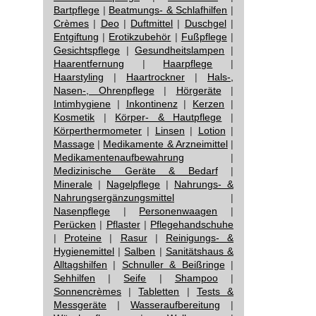
Bartpflege
|
Beatmungs- & Schlafhilfen
|
Crèmes
|
Deo
|
Duftmittel
|
Duschgel
|
Entgiftung
|
Erotikzubehör
|
Fußpflege
|
Gesichtspflege
|
Gesundheitslampen
|
Haarentfernung
|
Haarpflege
|
Haarstyling
|
Haartrockner
|
Hals-,
Nasen-, Ohrenpflege
|
Hörgeräte
|
Intimhygiene
|
Inkontinenz
|
Kerzen
|
Kosmetik
|
Körper- & Hautpflege
|
Körperthermometer
|
Linsen
|
Lotion
|
Massage
|
Medikamente & Arzneimittel
|
Medikamentenaufbewahrung
|
Medizinische Geräte & Bedarf
|
Minerale
|
Nagelpflege
|
Nahrungs- &
Nahrungsergänzungsmittel
|
Nasenpflege
|
Personenwaagen
|
Perücken
|
Pflaster
|
Pflegehandschuhe
|
Proteine
|
Rasur
|
Reinigungs- &
Hygienemittel
|
Salben
|
Sanitätshaus &
Alltagshilfen
|
Schnuller & Beißringe
|
Sehhilfen
|
Seife
|
Shampoo
|
Sonnencrèmes
|
Tabletten
|
Tests &
Messgeräte
|
Wasseraufbereitung
|