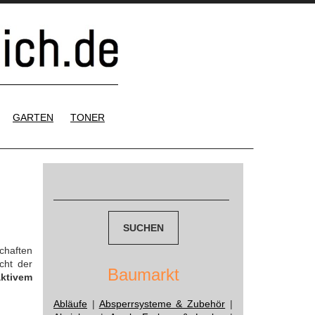
GARTEN
TONER
Suchen
nach:
chaften
cht der
Baumarkt
aktivem
Abläufe
|
Absperrsysteme & Zubehör
|