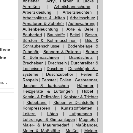
Abzieher
|
Acryl, Farben & Lacke
|
Anreißen
|
Arbeitshandschuhe
|
Arbeitskleidung
|
Arbeitsleuchten
|
Arbeitsplätze & -hilfen
|
Arbeitsschutz
|
Armaturen & Zubehör
|
Aufbewahrung
|
Außenbeleuchtung
|
Äxte & Beile
|
Baubedarf
|
Baustoffe
|
Beitel
|
Besen,
Bürsten & Kehrmaschinen
|
Bits &
Schraubenschlüssel
|
Bodenbeläge &
freie
Zubehör
|
Bohnern & Polieren
|
Bohrer
& Bohrmaschinen
|
Brandschutz
|
hte
Brecheisen
|
Drechseln
|
Durchtreiber &
Locheisen
|
Duschen
|
Duschköpfe & -
s
systeme
|
Duschzubehör
|
Feilen &
Raspeln
|
Fenster
|
Folien
|
Gasbrenner,
ko…
-kocher & -kartuschen
|
Hämmer
|
Heizgeräte & Lüftungen
|
Hobel
|
Kamin- & Pelletöfen
|
Kanister & Trichter
|
Klebeband
|
Kleben & Dichtstoffe
|
Kompressoren
|
Kunststoffplatten
|
Leitern
|
Löten
|
Luftpumpen
|
Luftreiniger & Klimaanlagen
|
Magnete
|
Maler- & Maurerbedarf
|
Maßbänder,
Meter & Maßstäbe
|
Meißel
|
Melder,