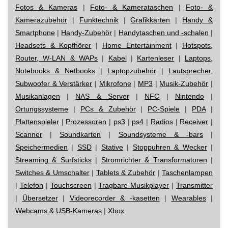
Fotos & Kameras
|
Foto- & Kamerataschen
|
Foto- &
Kamerazubehör
|
Funktechnik
|
Grafikkarten
|
Handy &
Smartphone
|
Handy-Zubehör
|
Handytaschen und -schalen
|
Headsets & Kopfhörer
|
Home Entertainment
|
Hotspots,
Router, W-LAN & WAPs
|
Kabel
|
Kartenleser
|
Laptops,
Notebooks & Netbooks
|
Laptopzubehör
|
Lautsprecher,
Subwoofer & Verstärker
|
Mikrofone
|
MP3
|
Musik-Zubehör
|
Musikanlagen
|
NAS & Server
|
NFC
|
Nintendo
|
Ortungssysteme
|
PCs & Zubehör
|
PC-Spiele
|
PDA
|
Plattenspieler
|
Prozessoren
|
ps3
|
ps4
|
Radios
|
Receiver
|
Scanner
|
Soundkarten
|
Soundsysteme & -bars
|
Speichermedien
|
SSD
|
Stative
|
Stoppuhren & Wecker
|
Streaming & Surfsticks
|
Stromrichter & Transformatoren
|
Switches & Umschalter
|
Tablets & Zubehör
|
Taschenlampen
|
Telefon
|
Touchscreen
|
Tragbare Musikplayer
|
Transmitter
|
Übersetzer
|
Videorecorder & -kasetten
|
Wearables
|
Webcams & USB-Kameras
|
Xbox