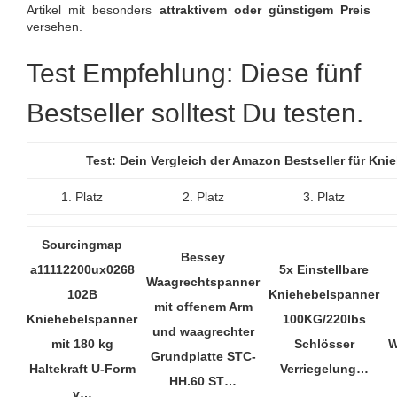
Artikel mit besonders
attraktivem oder günstigem Preis
versehen.
Test Empfehlung: Diese fünf
Bestseller solltest Du testen.
Test: Dein Vergleich der Amazon Bestseller für Kn
1. Platz
2. Platz
3. Platz
Sourcingmap
Bessey
a11112200ux0268
5x Einstellbare
Waagrechtspanner
102B
Kniehebelspanner
mit offenem Arm
Kniehebelspanner
100KG/220lbs
und waagrechter
mit 180 kg
Schlösser
W
Grundplatte STC-
Haltekraft U-Form
Verriegelung…
HH.60 ST…
v…