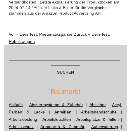
Versandkosten | Letzte Aktualisierung der Produktboxen am:
2024-07-14 / Affiliate Links & Bilder für die Vergleiche
stammen aus der Amazon Product Advertising API
Vor »
Dein Test: Pneumatikspanner
Zurück «
Dein Test:
Post
Hebelzwingen
navigation
Suchen
nach:
Baumarkt
Abläufe
|
Absperrsysteme & Zubehör
|
Abzieher
|
Acryl,
Farben & Lacke
|
Anreißen
|
Arbeitshandschuhe
|
Arbeitskleidung
|
Arbeitsleuchten
|
Arbeitsplätze & -hilfen
|
Arbeitsschutz
|
Armaturen & Zubehör
|
Aufbewahrung
|