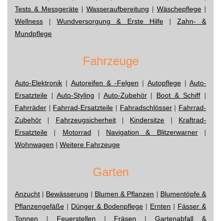
Tests & Messgeräte
|
Wasseraufbereitung
|
Wäschepflege
|
Wellness
|
Wundversorgung & Erste Hilfe
|
Zahn- &
Mundpflege
Fahrzeuge
Auto-Elektronik
|
Autoreifen & -Felgen
|
Autopflege
|
Auto-
Ersatzteile
|
Auto-Styling
|
Auto-Zubehör
|
Boot & Schiff
|
Fahrräder
|
Fahrrad-Ersatzteile
|
Fahradschlösser
|
Fahrrad-
Zubehör
|
Fahrzeugsicherheit
|
Kindersitze
|
Kraftrad-
Ersatzteile
|
Motorrad
|
Navigation & Blitzerwarner
|
Wohnwagen
|
Weitere Fahrzeuge
Garten
Anzucht
|
Bewässerung
|
Blumen & Pflanzen
|
Blumentöpfe &
Pflanzengefäße
|
Dünger & Bodenpflege
|
Ernten
|
Fässer &
Tonnen
|
Feuerstellen
|
Fräsen
|
Gartenabfall &