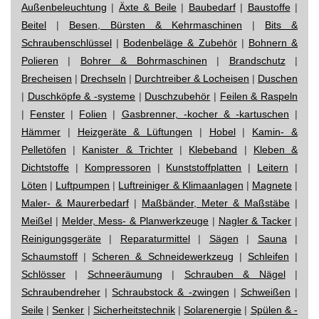
Außenbeleuchtung
|
Äxte & Beile
|
Baubedarf
|
Baustoffe
|
Beitel
|
Besen, Bürsten & Kehrmaschinen
|
Bits &
Schraubenschlüssel
|
Bodenbeläge & Zubehör
|
Bohnern &
Polieren
|
Bohrer & Bohrmaschinen
|
Brandschutz
|
Brecheisen
|
Drechseln
|
Durchtreiber & Locheisen
|
Duschen
|
Duschköpfe & -systeme
|
Duschzubehör
|
Feilen & Raspeln
|
Fenster
|
Folien
|
Gasbrenner, -kocher & -kartuschen
|
Hämmer
|
Heizgeräte & Lüftungen
|
Hobel
|
Kamin- &
Pelletöfen
|
Kanister & Trichter
|
Klebeband
|
Kleben &
Dichtstoffe
|
Kompressoren
|
Kunststoffplatten
|
Leitern
|
Löten
|
Luftpumpen
|
Luftreiniger & Klimaanlagen
|
Magnete
|
Maler- & Maurerbedarf
|
Maßbänder, Meter & Maßstäbe
|
Meißel
|
Melder, Mess- & Planwerkzeuge
|
Nagler & Tacker
|
Reinigungsgeräte
|
Reparaturmittel
|
Sägen
|
Sauna
|
Schaumstoff
|
Scheren & Schneidewerkzeug
|
Schleifen
|
Schlösser
|
Schneeräumung
|
Schrauben & Nägel
|
Schraubendreher
|
Schraubstock & -zwingen
|
Schweißen
|
Seile
|
Senker
|
Sicherheitstechnik
|
Solarenergie
|
Spülen & -