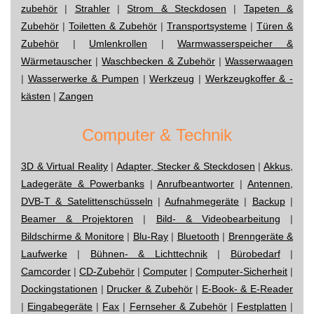
zubehör
|
Strahler
|
Strom & Steckdosen
|
Tapeten &
Zubehör
|
Toiletten & Zubehör
|
Transportsysteme
|
Türen &
Zubehör
|
Umlenkrollen
|
Warmwasserspeicher &
Wärmetauscher
|
Waschbecken & Zubehör
|
Wasserwaagen
|
Wasserwerke & Pumpen
|
Werkzeug
|
Werkzeugkoffer & -
kästen
|
Zangen
Computer & Technik
3D & Virtual Reality
|
Adapter, Stecker & Steckdosen
|
Akkus,
Ladegeräte & Powerbanks
|
Anrufbeantworter
|
Antennen,
DVB-T & Satelittenschüsseln
|
Aufnahmegeräte
|
Backup
|
Beamer & Projektoren
|
Bild- & Videobearbeitung
|
Bildschirme & Monitore
|
Blu-Ray
|
Bluetooth
|
Brenngeräte &
Laufwerke
|
Bühnen- & Lichttechnik
|
Bürobedarf
|
Camcorder
|
CD-Zubehör
|
Computer
|
Computer-Sicherheit
|
Dockingstationen
|
Drucker & Zubehör
|
E-Book- & E-Reader
|
Eingabegeräte
|
Fax
|
Fernseher & Zubehör
|
Festplatten
|