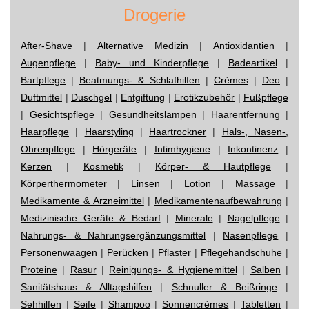
Drogerie
After-Shave
|
Alternative Medizin
|
Antioxidantien
|
Augenpflege
|
Baby- und Kinderpflege
|
Badeartikel
|
Bartpflege
|
Beatmungs- & Schlafhilfen
|
Crèmes
|
Deo
|
Duftmittel
|
Duschgel
|
Entgiftung
|
Erotikzubehör
|
Fußpflege
|
Gesichtspflege
|
Gesundheitslampen
|
Haarentfernung
|
Haarpflege
|
Haarstyling
|
Haartrockner
|
Hals-, Nasen-,
Ohrenpflege
|
Hörgeräte
|
Intimhygiene
|
Inkontinenz
|
Kerzen
|
Kosmetik
|
Körper- & Hautpflege
|
Körperthermometer
|
Linsen
|
Lotion
|
Massage
|
Medikamente & Arzneimittel
|
Medikamentenaufbewahrung
|
Medizinische Geräte & Bedarf
|
Minerale
|
Nagelpflege
|
Nahrungs- & Nahrungsergänzungsmittel
|
Nasenpflege
|
Personenwaagen
|
Perücken
|
Pflaster
|
Pflegehandschuhe
|
Proteine
|
Rasur
|
Reinigungs- & Hygienemittel
|
Salben
|
Sanitätshaus & Alltagshilfen
|
Schnuller & Beißringe
|
Sehhilfen
|
Seife
|
Shampoo
|
Sonnencrèmes
|
Tabletten
|