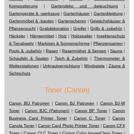
Kompostierung
|
Gartendeko und -beleuchtung
|
Gartengeräte & -werkzeug
|
Gartenhäuser
|
Gartenkleidung
|
Gartenmöbel & -bauten
|
Gartenscheren
|
Gewächshäuser &
Pflanzenzucht
|
Grabdekoration
|
Greifer
|
Grills & -zubehör
|
Häcksler
|
Hängemöbel
|
Holz
|
Holzspalter
|
Insektenschutz
& Tierabwehr
|
Markisen & Sonnenschirme
|
Pflanzensamen
|
Pools & -zubehör
|
Rasen
|
Rasenmäher & Sensen
|
Sauna
|
Schaufeln & Spaten
|
Teich & Zubehör
|
Thermometer &
Wetterstationen
|
Unkrautvernichtung
|
Windspiele
|
Zäune &
Sichtschutz
Toner (Canon)
Canon BIJ Patronen
|
Canon BJ Patronen
|
Canon BJ-W
Toner
|
Canon BJC (Patronen)
|
Canon BP Toner
|
Canon
Business Card Printer Toner
|
Canon C Toner
|
Canon
Canola Toner
|
Canon Card Photo Printer Toner
|
Canon CFX
Toner
|
Canon CLC Toner
|
Canon Color ImageClass Toner
|