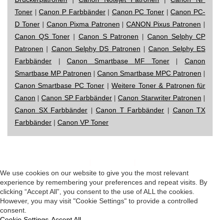
Toner
|
Canon P Farbbänder
|
Canon PC Toner
|
Canon PC-
D Toner
|
Canon Pixma Patronen
|
CANON Pixus Patronen
|
Canon QS Toner
|
Canon S Patronen
|
Canon Selphy CP
Patronen
|
Canon Selphy DS Patronen
|
Canon Selphy ES
Farbbänder
|
Canon Smartbase MF Toner
|
Canon
Smartbase MP Patronen
|
Canon Smartbase MPC Patronen
|
Canon Smartbase PC Toner
|
Weitere Toner & Patronen für
Canon
|
Canon SP Farbbänder
|
Canon Starwriter Patronen
|
Canon SX Farbbänder
|
Canon T Farbbänder
|
Canon TX
Farbbänder
|
Canon VP Toner
Impressum
|
Datenschutz
|
Startseite
We use cookies on our website to give you the most relevant
experience by remembering your preferences and repeat visits. By
clicking “Accept All”, you consent to the use of ALL the cookies.
However, you may visit "Cookie Settings" to provide a controlled
consent.
Cookie Settings
Accept All