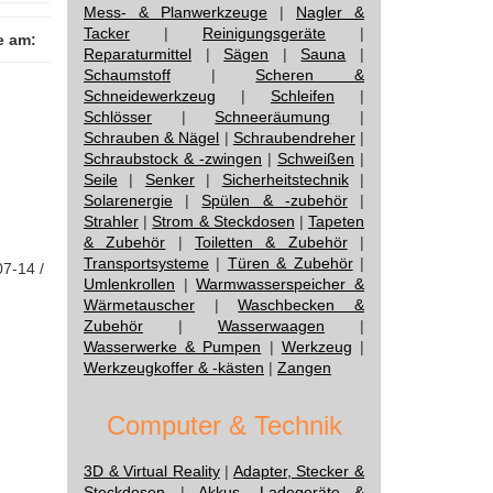
Mess- & Planwerkzeuge
|
Nagler &
Tacker
|
Reinigungsgeräte
|
e am:
Reparaturmittel
|
Sägen
|
Sauna
|
Schaumstoff
|
Scheren &
Schneidewerkzeug
|
Schleifen
|
Schlösser
|
Schneeräumung
|
Schrauben & Nägel
|
Schraubendreher
|
Schraubstock & -zwingen
|
Schweißen
|
Seile
|
Senker
|
Sicherheitstechnik
|
Solarenergie
|
Spülen & -zubehör
|
Strahler
|
Strom & Steckdosen
|
Tapeten
& Zubehör
|
Toiletten & Zubehör
|
Transportsysteme
|
Türen & Zubehör
|
07-14 /
Umlenkrollen
|
Warmwasserspeicher &
Wärmetauscher
|
Waschbecken &
Zubehör
|
Wasserwaagen
|
Wasserwerke & Pumpen
|
Werkzeug
|
Werkzeugkoffer & -kästen
|
Zangen
Computer & Technik
3D & Virtual Reality
|
Adapter, Stecker &
Steckdosen
|
Akkus, Ladegeräte &