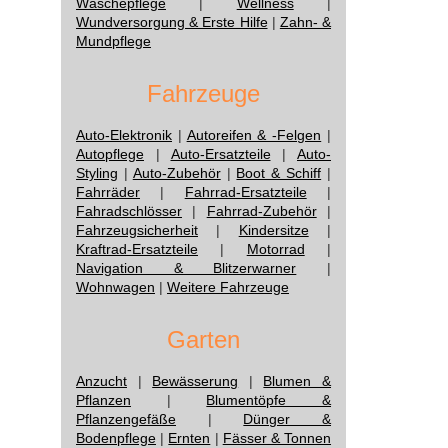
Wäschepflege
|
Wellness
|
Wundversorgung & Erste Hilfe
|
Zahn- &
Mundpflege
Fahrzeuge
Auto-Elektronik
|
Autoreifen & -Felgen
|
Autopflege
|
Auto-Ersatzteile
|
Auto-
Styling
|
Auto-Zubehör
|
Boot & Schiff
|
Fahrräder
|
Fahrrad-Ersatzteile
|
Fahradschlösser
|
Fahrrad-Zubehör
|
Fahrzeugsicherheit
|
Kindersitze
|
Kraftrad-Ersatzteile
|
Motorrad
|
Navigation & Blitzerwarner
|
Wohnwagen
|
Weitere Fahrzeuge
Garten
Anzucht
|
Bewässerung
|
Blumen &
Pflanzen
|
Blumentöpfe &
Pflanzengefäße
|
Dünger &
Bodenpflege
|
Ernten
|
Fässer & Tonnen