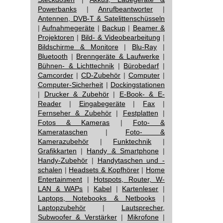
Powerbanks
|
Anrufbeantworter
|
Antennen, DVB-T & Satelittenschüsseln
|
Aufnahmegeräte
|
Backup
|
Beamer &
Projektoren
|
Bild- & Videobearbeitung
|
Bildschirme & Monitore
|
Blu-Ray
|
Bluetooth
|
Brenngeräte & Laufwerke
|
Bühnen- & Lichttechnik
|
Bürobedarf
|
Camcorder
|
CD-Zubehör
|
Computer
|
Computer-Sicherheit
|
Dockingstationen
|
Drucker & Zubehör
|
E-Book- & E-
Reader
|
Eingabegeräte
|
Fax
|
Fernseher & Zubehör
|
Festplatten
|
Fotos & Kameras
|
Foto- &
Kamerataschen
|
Foto- &
Kamerazubehör
|
Funktechnik
|
Grafikkarten
|
Handy & Smartphone
|
Handy-Zubehör
|
Handytaschen und -
schalen
|
Headsets & Kopfhörer
|
Home
Entertainment
|
Hotspots, Router, W-
LAN & WAPs
|
Kabel
|
Kartenleser
|
Laptops, Notebooks & Netbooks
|
Laptopzubehör
|
Lautsprecher,
Subwoofer & Verstärker
|
Mikrofone
|