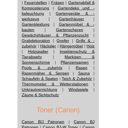
|
Feuerstellen
|
Fräsen
|
Gartenabfall &
Kompostierung
|
Gartendeko und -
beleuchtung
|
Gartengeräte & -
werkzeug
|
Gartenhäuser
|
Gartenkleidung
|
Gartenmöbel & -
bauten
|
Gartenscheren
|
Gewächshäuser & Pflanzenzucht
|
Grabdekoration
|
Greifer
|
Grills & -
zubehör
|
Häcksler
|
Hängemöbel
|
Holz
|
Holzspalter
|
Insektenschutz &
Tierabwehr
|
Markisen &
Sonnenschirme
|
Pflanzensamen
|
Pools & -zubehör
|
Rasen
|
Rasenmäher & Sensen
|
Sauna
|
Schaufeln & Spaten
|
Teich & Zubehör
|
Thermometer & Wetterstationen
|
Unkrautvernichtung
|
Windspiele
|
Zäune & Sichtschutz
Toner (Canon)
Canon BIJ Patronen
|
Canon BJ
Patronen
|
Canon BJ-W Toner
|
Canon