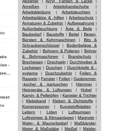
Abzieher
|
Acryl, Farben & Lacke
|
Anreißen
|
Arbeitshandschuhe
|
Arbeitskleidung
|
Arbeitsleuchten
|
Arbeitsplätze & -hilfen
|
Arbeitsschutz
|
Armaturen & Zubehör
|
Aufbewahrung
|
Außenbeleuchtung
|
Äxte & Beile
|
atz
Baubedarf
|
Baustoffe
|
Beitel
|
Besen,
Bürsten & Kehrmaschinen
|
Bits &
Schraubenschlüssel
|
Bodenbeläge &
Zubehör
|
Bohnern & Polieren
|
Bohrer
& Bohrmaschinen
|
Brandschutz
|
atis
Brecheisen
|
Drechseln
|
Durchtreiber &
tion -
Locheisen
|
Duschen
|
Duschköpfe & -
nzen…
systeme
|
Duschzubehör
|
Feilen &
Raspeln
|
Fenster
|
Folien
|
Gasbrenner,
-kocher & -kartuschen
|
Hämmer
|
Heizgeräte & Lüftungen
|
Hobel
|
Kamin- & Pelletöfen
|
Kanister & Trichter
test:
|
Klebeband
|
Kleben & Dichtstoffe
|
rne
Kompressoren
|
Kunststoffplatten
|
Leitern
|
Löten
|
Luftpumpen
|
Luftreiniger & Klimaanlagen
|
Magnete
|
Maler- & Maurerbedarf
|
Maßbänder,
Meter & Maßstäbe
|
Meißel
|
Melder,