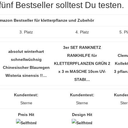
nf Bestseller solltest Du testen.
Amazon Bestseller für kletterpflanze und Zubehör
3. Platz
4. Platz
5. Pl
3er SET RANKNETZ
absolut winterhart
RANKHILFE für
Clem
schnellwüchsig
KLETTERPFLANZEN GRÜN 2
Kollek
Chinesischer Blauregen
x 3 m MASCHE 10cm UV-
3 pfla
Wisteria sinensis !!…
STABI…
Kundentest:
Kundentest:
Kunden
Sterne
Sterne
Ste
Preis Hit
Design Hit