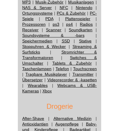
MP3
|
Musik-Zubehör
|
Musikanlagen
|
NAS & Server
|
NFC
|
Nintendo
|
Ortungssysteme
|
PCs & Zubehör
|
PC-
Spiele
|
PDA
|
Plattenspieler
|
Prozessoren
|
ps3
|
ps4
|
Radios
|
Receiver
|
Scanner
|
Soundkarten
|
Soundsysteme & -bars
|
Speichermedien
|
SSD
|
Stative
|
Stoppuhren & Wecker
|
Streaming &
Surfsticks
|
Stromrichter &
Transformatoren
|
Switches &
Umschalter
|
Tablets & Zubehör
|
Taschenlampen
|
Telefon
|
Touchscreen
|
Tragbare Musikplayer
|
Transmitter
|
Übersetzer
|
Videorecorder & -kasetten
|
Wearables
|
Webcams & USB-
Kameras
|
Xbox
Drogerie
After-Shave
|
Alternative Medizin
|
Antioxidantien
|
Augenpflege
|
Baby-
und Kinderpflege
|
Badeartikel
|