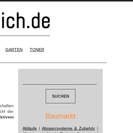
GARTEN
TONER
Suchen
nach:
chaften
cht der
Baumarkt
aktivem
Abläufe
|
Absperrsysteme & Zubehör
|