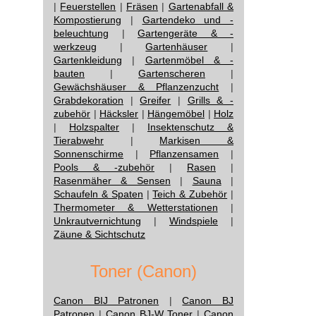
|
Feuerstellen
|
Fräsen
|
Gartenabfall &
Kompostierung
|
Gartendeko und -
beleuchtung
|
Gartengeräte & -
werkzeug
|
Gartenhäuser
|
Gartenkleidung
|
Gartenmöbel & -
bauten
|
Gartenscheren
|
Gewächshäuser & Pflanzenzucht
|
Grabdekoration
|
Greifer
|
Grills & -
zubehör
|
Häcksler
|
Hängemöbel
|
Holz
|
Holzspalter
|
Insektenschutz &
Tierabwehr
|
Markisen &
Sonnenschirme
|
Pflanzensamen
|
Pools & -zubehör
|
Rasen
|
Rasenmäher & Sensen
|
Sauna
|
Schaufeln & Spaten
|
Teich & Zubehör
|
Thermometer & Wetterstationen
|
Unkrautvernichtung
|
Windspiele
|
Zäune & Sichtschutz
Toner (Canon)
Canon BIJ Patronen
|
Canon BJ
Patronen
|
Canon BJ-W Toner
|
Canon