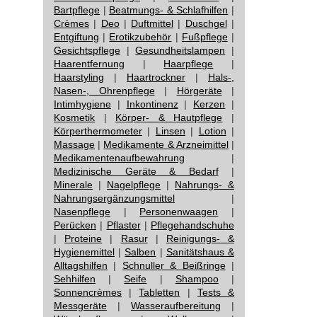
Bartpflege
|
Beatmungs- & Schlafhilfen
|
Crèmes
|
Deo
|
Duftmittel
|
Duschgel
|
Entgiftung
|
Erotikzubehör
|
Fußpflege
|
Gesichtspflege
|
Gesundheitslampen
|
Haarentfernung
|
Haarpflege
|
Haarstyling
|
Haartrockner
|
Hals-,
Nasen-, Ohrenpflege
|
Hörgeräte
|
Intimhygiene
|
Inkontinenz
|
Kerzen
|
Kosmetik
|
Körper- & Hautpflege
|
Körperthermometer
|
Linsen
|
Lotion
|
Massage
|
Medikamente & Arzneimittel
|
Medikamentenaufbewahrung
|
Medizinische Geräte & Bedarf
|
Minerale
|
Nagelpflege
|
Nahrungs- &
Nahrungsergänzungsmittel
|
Nasenpflege
|
Personenwaagen
|
Perücken
|
Pflaster
|
Pflegehandschuhe
|
Proteine
|
Rasur
|
Reinigungs- &
Hygienemittel
|
Salben
|
Sanitätshaus &
Alltagshilfen
|
Schnuller & Beißringe
|
Sehhilfen
|
Seife
|
Shampoo
|
Sonnencrèmes
|
Tabletten
|
Tests &
Messgeräte
|
Wasseraufbereitung
|