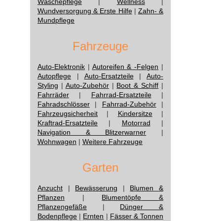
Wäschepflege
|
Wellness
|
Wundversorgung & Erste Hilfe
|
Zahn- &
Mundpflege
Fahrzeuge
Auto-Elektronik
|
Autoreifen & -Felgen
|
Autopflege
|
Auto-Ersatzteile
|
Auto-
Styling
|
Auto-Zubehör
|
Boot & Schiff
|
Fahrräder
|
Fahrrad-Ersatzteile
|
Fahradschlösser
|
Fahrrad-Zubehör
|
Fahrzeugsicherheit
|
Kindersitze
|
Kraftrad-Ersatzteile
|
Motorrad
|
Navigation & Blitzerwarner
|
Wohnwagen
|
Weitere Fahrzeuge
Garten
Anzucht
|
Bewässerung
|
Blumen &
Pflanzen
|
Blumentöpfe &
Pflanzengefäße
|
Dünger &
Bodenpflege
|
Ernten
|
Fässer & Tonnen