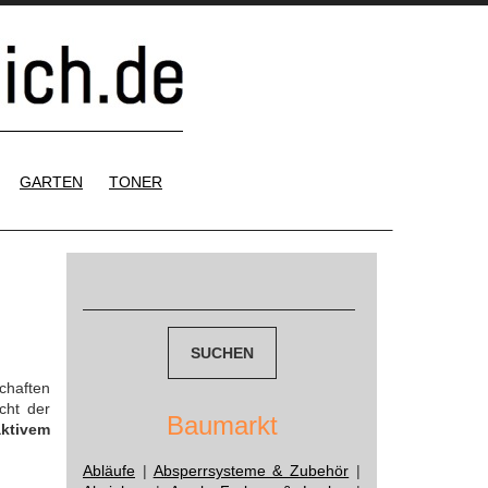
GARTEN
TONER
Suchen
nach:
chaften
cht der
Baumarkt
aktivem
Abläufe
|
Absperrsysteme & Zubehör
|