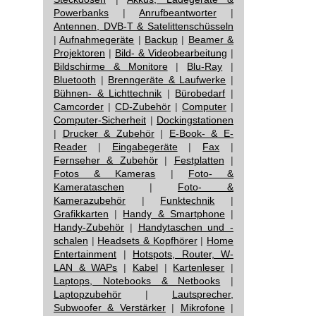
Powerbanks
|
Anrufbeantworter
|
Antennen, DVB-T & Satelittenschüsseln
|
Aufnahmegeräte
|
Backup
|
Beamer &
Projektoren
|
Bild- & Videobearbeitung
|
Bildschirme & Monitore
|
Blu-Ray
|
Bluetooth
|
Brenngeräte & Laufwerke
|
Bühnen- & Lichttechnik
|
Bürobedarf
|
Camcorder
|
CD-Zubehör
|
Computer
|
Computer-Sicherheit
|
Dockingstationen
|
Drucker & Zubehör
|
E-Book- & E-
Reader
|
Eingabegeräte
|
Fax
|
Fernseher & Zubehör
|
Festplatten
|
Fotos & Kameras
|
Foto- &
Kamerataschen
|
Foto- &
Kamerazubehör
|
Funktechnik
|
Grafikkarten
|
Handy & Smartphone
|
Handy-Zubehör
|
Handytaschen und -
schalen
|
Headsets & Kopfhörer
|
Home
Entertainment
|
Hotspots, Router, W-
LAN & WAPs
|
Kabel
|
Kartenleser
|
Laptops, Notebooks & Netbooks
|
Laptopzubehör
|
Lautsprecher,
Subwoofer & Verstärker
|
Mikrofone
|