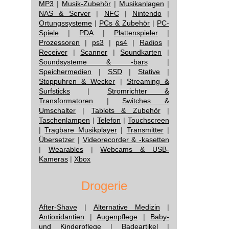
MP3
|
Musik-Zubehör
|
Musikanlagen
|
NAS & Server
|
NFC
|
Nintendo
|
Ortungssysteme
|
PCs & Zubehör
|
PC-
Spiele
|
PDA
|
Plattenspieler
|
Prozessoren
|
ps3
|
ps4
|
Radios
|
Receiver
|
Scanner
|
Soundkarten
|
Soundsysteme & -bars
|
Speichermedien
|
SSD
|
Stative
|
Stoppuhren & Wecker
|
Streaming &
Surfsticks
|
Stromrichter &
Transformatoren
|
Switches &
Umschalter
|
Tablets & Zubehör
|
Taschenlampen
|
Telefon
|
Touchscreen
|
Tragbare Musikplayer
|
Transmitter
|
Übersetzer
|
Videorecorder & -kasetten
|
Wearables
|
Webcams & USB-
Kameras
|
Xbox
Drogerie
After-Shave
|
Alternative Medizin
|
Antioxidantien
|
Augenpflege
|
Baby-
und Kinderpflege
|
Badeartikel
|