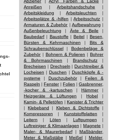
Abzieher
|
Acryl, Farben & Lacke
|
Anreißen
|
Arbeitshandschuhe
|
Arbeitskleidung
|
Arbeitsleuchten
|
Arbeitsplätze & -hilfen
|
Arbeitsschutz
|
Armaturen & Zubehör
|
Aufbewahrung
|
Außenbeleuchtung
|
Äxte & Beile
|
Baubedarf
|
Baustoffe
|
Beitel
|
Besen,
Bürsten & Kehrmaschinen
|
Bits &
Schraubenschlüssel
|
Bodenbeläge &
Zubehör
|
Bohnern & Polieren
|
Bohrer
ungs-
& Bohrmaschinen
|
Brandschutz
|
t
Brecheisen
|
Drechseln
|
Durchtreiber &
Locheisen
|
Duschen
|
Duschköpfe & -
chtel
systeme
|
Duschzubehör
|
Feilen &
Raspeln
|
Fenster
|
Folien
|
Gasbrenner,
-kocher & -kartuschen
|
Hämmer
|
Heizgeräte & Lüftungen
|
Hobel
|
Kamin- & Pelletöfen
|
Kanister & Trichter
|
Klebeband
|
Kleben & Dichtstoffe
|
Kompressoren
|
Kunststoffplatten
|
Leitern
|
Löten
|
Luftpumpen
|
Luftreiniger & Klimaanlagen
|
Magnete
|
Maler- & Maurerbedarf
|
Maßbänder,
Meter & Maßstäbe
|
Meißel
|
Melder,