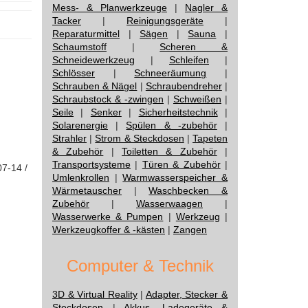
Mess- & Planwerkzeuge
|
Nagler &
Tacker
|
Reinigungsgeräte
|
Reparaturmittel
|
Sägen
|
Sauna
|
Schaumstoff
|
Scheren &
Schneidewerkzeug
|
Schleifen
|
Schlösser
|
Schneeräumung
|
Schrauben & Nägel
|
Schraubendreher
|
Schraubstock & -zwingen
|
Schweißen
|
Seile
|
Senker
|
Sicherheitstechnik
|
Solarenergie
|
Spülen & -zubehör
|
Strahler
|
Strom & Steckdosen
|
Tapeten
& Zubehör
|
Toiletten & Zubehör
|
Transportsysteme
|
Türen & Zubehör
|
07-14 /
Umlenkrollen
|
Warmwasserspeicher &
Wärmetauscher
|
Waschbecken &
Zubehör
|
Wasserwaagen
|
Wasserwerke & Pumpen
|
Werkzeug
|
Werkzeugkoffer & -kästen
|
Zangen
Computer & Technik
3D & Virtual Reality
|
Adapter, Stecker &
Steckdosen
|
Akkus, Ladegeräte &