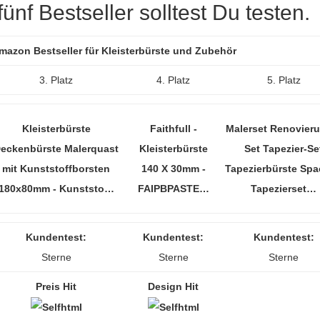
nf Bestseller solltest Du testen.
Amazon Bestseller für Kleisterbürste und Zubehör
3. Platz
4. Platz
5. Platz
Kleisterbürste
Faithfull -
Malerset Renovier
eckenbürste Malerquast
Kleisterbürste
Set Tapezier-Se
mit Kunststoffborsten
140 X 30mm -
Tapezierbürste Spa
180x80mm - Kunststo…
FAIPBPASTE…
Tapezierset…
Kundentest:
Kundentest:
Kundentest:
Sterne
Sterne
Sterne
Preis Hit
Design Hit