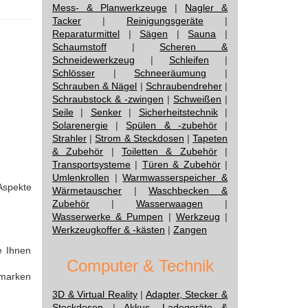
Mess- & Planwerkzeuge
|
Nagler &
Tacker
|
Reinigungsgeräte
|
Reparaturmittel
|
Sägen
|
Sauna
|
Schaumstoff
|
Scheren &
Schneidewerkzeug
|
Schleifen
|
Schlösser
|
Schneeräumung
|
Schrauben & Nägel
|
Schraubendreher
|
Schraubstock & -zwingen
|
Schweißen
|
Seile
|
Senker
|
Sicherheitstechnik
|
Solarenergie
|
Spülen & -zubehör
|
Strahler
|
Strom & Steckdosen
|
Tapeten
& Zubehör
|
Toiletten & Zubehör
|
Transportsysteme
|
Türen & Zubehör
|
Umlenkrollen
|
Warmwasserspeicher &
Aspekte
Wärmetauscher
|
Waschbecken &
Zubehör
|
Wasserwaagen
|
Wasserwerke & Pumpen
|
Werkzeug
|
Werkzeugkoffer & -kästen
|
Zangen
e Ihnen
Computer & Technik
smarken
3D & Virtual Reality
|
Adapter, Stecker &
Steckdosen
|
Akkus, Ladegeräte &