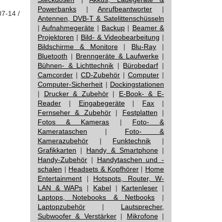
Powerbanks
|
Anrufbeantworter
|
07-14 /
Antennen, DVB-T & Satelittenschüsseln
|
Aufnahmegeräte
|
Backup
|
Beamer &
Projektoren
|
Bild- & Videobearbeitung
|
Bildschirme & Monitore
|
Blu-Ray
|
Bluetooth
|
Brenngeräte & Laufwerke
|
Bühnen- & Lichttechnik
|
Bürobedarf
|
Camcorder
|
CD-Zubehör
|
Computer
|
Computer-Sicherheit
|
Dockingstationen
|
Drucker & Zubehör
|
E-Book- & E-
Reader
|
Eingabegeräte
|
Fax
|
Fernseher & Zubehör
|
Festplatten
|
Fotos & Kameras
|
Foto- &
Kamerataschen
|
Foto- &
Kamerazubehör
|
Funktechnik
|
Grafikkarten
|
Handy & Smartphone
|
Handy-Zubehör
|
Handytaschen und -
schalen
|
Headsets & Kopfhörer
|
Home
Entertainment
|
Hotspots, Router, W-
LAN & WAPs
|
Kabel
|
Kartenleser
|
Laptops, Notebooks & Netbooks
|
Laptopzubehör
|
Lautsprecher,
Subwoofer & Verstärker
|
Mikrofone
|