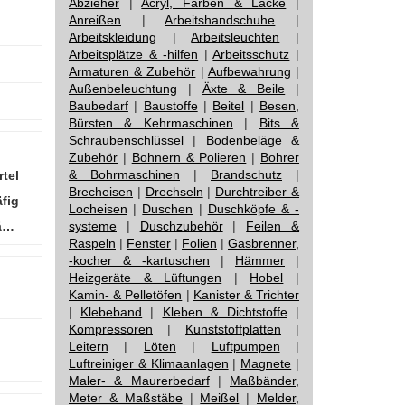
Abzieher
|
Acryl, Farben & Lacke
|
Anreißen
|
Arbeitshandschuhe
|
Arbeitskleidung
|
Arbeitsleuchten
|
Arbeitsplätze & -hilfen
|
Arbeitsschutz
|
Armaturen & Zubehör
|
Aufbewahrung
|
Außenbeleuchtung
|
Äxte & Beile
|
Baubedarf
|
Baustoffe
|
Beitel
|
Besen,
Bürsten & Kehrmaschinen
|
Bits &
Schraubenschlüssel
|
Bodenbeläge &
Zubehör
|
Bohnern & Polieren
|
Bohrer
& Bohrmaschinen
|
Brandschutz
|
tel
Brecheisen
|
Drechseln
|
Durchtreiber &
fig
Locheisen
|
Duschen
|
Duschköpfe & -
ä…
systeme
|
Duschzubehör
|
Feilen &
Raspeln
|
Fenster
|
Folien
|
Gasbrenner,
-kocher & -kartuschen
|
Hämmer
|
Heizgeräte & Lüftungen
|
Hobel
|
Kamin- & Pelletöfen
|
Kanister & Trichter
|
Klebeband
|
Kleben & Dichtstoffe
|
Kompressoren
|
Kunststoffplatten
|
Leitern
|
Löten
|
Luftpumpen
|
Luftreiniger & Klimaanlagen
|
Magnete
|
Maler- & Maurerbedarf
|
Maßbänder,
Meter & Maßstäbe
|
Meißel
|
Melder,