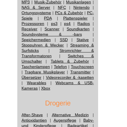
MP3
|
Musik-Zubehör
|
Musikanlagen
|
NAS & Server
|
NFC
|
Nintendo
|
Ortungssysteme
|
PCs & Zubehör
|
PC-
Spiele
|
PDA
|
Plattenspieler
|
Prozessoren
|
ps3
|
ps4
|
Radios
|
Receiver
|
Scanner
|
Soundkarten
|
Soundsysteme & -bars
|
Speichermedien
|
SSD
|
Stative
|
Stoppuhren & Wecker
|
Streaming &
Surfsticks
|
Stromrichter &
Transformatoren
|
Switches &
Umschalter
|
Tablets & Zubehör
|
Taschenlampen
|
Telefon
|
Touchscreen
|
Tragbare Musikplayer
|
Transmitter
|
Übersetzer
|
Videorecorder & -kasetten
|
Wearables
|
Webcams & USB-
Kameras
|
Xbox
Drogerie
After-Shave
|
Alternative Medizin
|
Antioxidantien
|
Augenpflege
|
Baby-
und Kinderpflege
|
Badeartikel
|