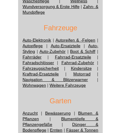
Wäschepflege
|
Wellness
|
Wundversorgung & Erste Hilfe
|
Zahn- &
Mundpflege
Fahrzeuge
Auto-Elektronik
|
Autoreifen & -Felgen
|
Autopflege
|
Auto-Ersatzteile
|
Auto-
Styling
|
Auto-Zubehör
|
Boot & Schiff
|
Fahrräder
|
Fahrrad-Ersatzteile
|
Fahradschlösser
|
Fahrrad-Zubehör
|
Fahrzeugsicherheit
|
Kindersitze
|
Kraftrad-Ersatzteile
|
Motorrad
|
Navigation & Blitzerwarner
|
Wohnwagen
|
Weitere Fahrzeuge
Garten
Anzucht
|
Bewässerung
|
Blumen &
Pflanzen
|
Blumentöpfe &
Pflanzengefäße
|
Dünger &
Bodenpflege
|
Ernten
|
Fässer & Tonnen