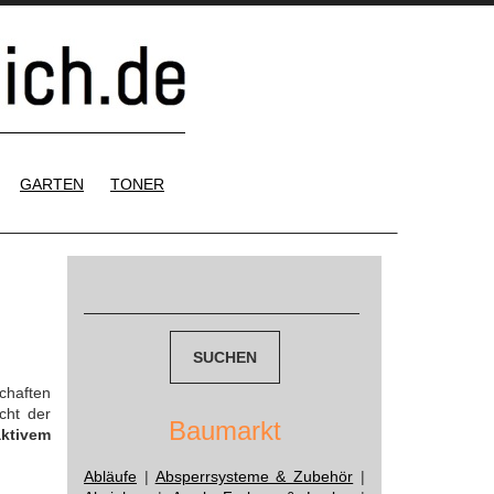
GARTEN
TONER
Suchen
nach:
chaften
cht der
Baumarkt
aktivem
Abläufe
|
Absperrsysteme & Zubehör
|