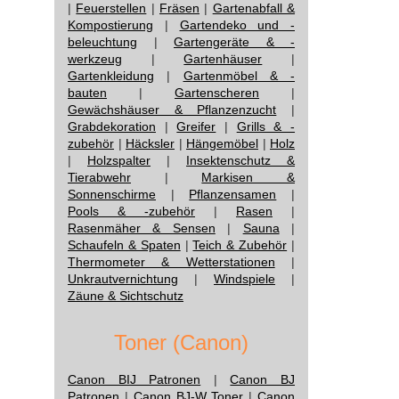
|
Feuerstellen
|
Fräsen
|
Gartenabfall &
Kompostierung
|
Gartendeko und -
beleuchtung
|
Gartengeräte & -
werkzeug
|
Gartenhäuser
|
Gartenkleidung
|
Gartenmöbel & -
bauten
|
Gartenscheren
|
Gewächshäuser & Pflanzenzucht
|
Grabdekoration
|
Greifer
|
Grills & -
zubehör
|
Häcksler
|
Hängemöbel
|
Holz
|
Holzspalter
|
Insektenschutz &
Tierabwehr
|
Markisen &
Sonnenschirme
|
Pflanzensamen
|
Pools & -zubehör
|
Rasen
|
Rasenmäher & Sensen
|
Sauna
|
Schaufeln & Spaten
|
Teich & Zubehör
|
Thermometer & Wetterstationen
|
Unkrautvernichtung
|
Windspiele
|
Zäune & Sichtschutz
Toner (Canon)
Canon BIJ Patronen
|
Canon BJ
Patronen
|
Canon BJ-W Toner
|
Canon