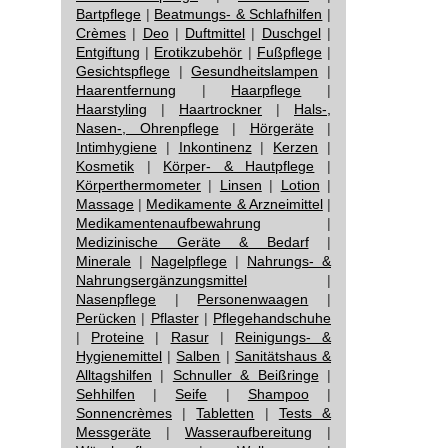
Bartpflege
|
Beatmungs- & Schlafhilfen
|
Crèmes
|
Deo
|
Duftmittel
|
Duschgel
|
Entgiftung
|
Erotikzubehör
|
Fußpflege
|
Gesichtspflege
|
Gesundheitslampen
|
Haarentfernung
|
Haarpflege
|
Haarstyling
|
Haartrockner
|
Hals-,
Nasen-, Ohrenpflege
|
Hörgeräte
|
Intimhygiene
|
Inkontinenz
|
Kerzen
|
Kosmetik
|
Körper- & Hautpflege
|
Körperthermometer
|
Linsen
|
Lotion
|
Massage
|
Medikamente & Arzneimittel
|
Medikamentenaufbewahrung
|
Medizinische Geräte & Bedarf
|
Minerale
|
Nagelpflege
|
Nahrungs- &
Nahrungsergänzungsmittel
|
Nasenpflege
|
Personenwaagen
|
Perücken
|
Pflaster
|
Pflegehandschuhe
|
Proteine
|
Rasur
|
Reinigungs- &
Hygienemittel
|
Salben
|
Sanitätshaus &
Alltagshilfen
|
Schnuller & Beißringe
|
Sehhilfen
|
Seife
|
Shampoo
|
Sonnencrèmes
|
Tabletten
|
Tests &
Messgeräte
|
Wasseraufbereitung
|