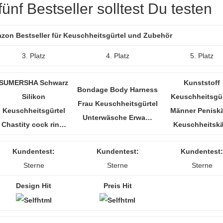
ünf Bestseller solltest Du testen
azon Bestseller für Keuschheitsgürtel und Zubehör
3. Platz
4. Platz
5. Platz
SUMERSHA Schwarz
Kunststoff
Bondage Body Harness
Silikon
Keuschheitsgür
Frau Keuschheitsgürtel
Keuschheitsgürtel
Männer Peniskä
Unterwäsche Erwa…
Chastity cock rin…
Keuschheitsk
Kundentest:
Kundentest:
Kundentest:
Sterne
Sterne
Sterne
Design Hit
Preis Hit