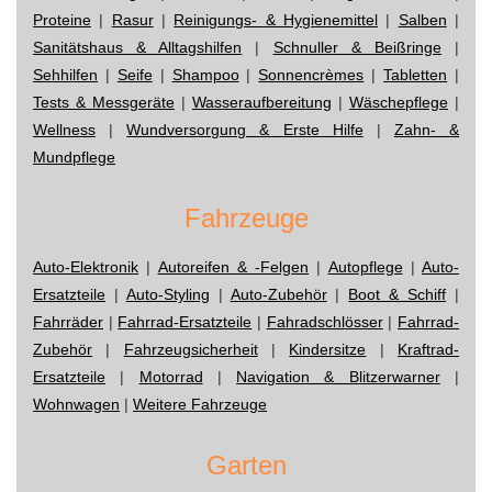
Proteine
|
Rasur
|
Reinigungs- & Hygienemittel
|
Salben
|
Sanitätshaus & Alltagshilfen
|
Schnuller & Beißringe
|
Sehhilfen
|
Seife
|
Shampoo
|
Sonnencrèmes
|
Tabletten
|
Tests & Messgeräte
|
Wasseraufbereitung
|
Wäschepflege
|
Wellness
|
Wundversorgung & Erste Hilfe
|
Zahn- &
Mundpflege
Fahrzeuge
Auto-Elektronik
|
Autoreifen & -Felgen
|
Autopflege
|
Auto-
Ersatzteile
|
Auto-Styling
|
Auto-Zubehör
|
Boot & Schiff
|
Fahrräder
|
Fahrrad-Ersatzteile
|
Fahradschlösser
|
Fahrrad-
Zubehör
|
Fahrzeugsicherheit
|
Kindersitze
|
Kraftrad-
Ersatzteile
|
Motorrad
|
Navigation & Blitzerwarner
|
Wohnwagen
|
Weitere Fahrzeuge
Garten