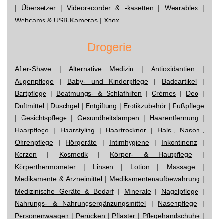
|
Übersetzer
|
Videorecorder & -kasetten
|
Wearables
|
Webcams & USB-Kameras
|
Xbox
Drogerie
After-Shave
|
Alternative Medizin
|
Antioxidantien
|
Augenpflege
|
Baby- und Kinderpflege
|
Badeartikel
|
Bartpflege
|
Beatmungs- & Schlafhilfen
|
Crèmes
|
Deo
|
Duftmittel
|
Duschgel
|
Entgiftung
|
Erotikzubehör
|
Fußpflege
|
Gesichtspflege
|
Gesundheitslampen
|
Haarentfernung
|
Haarpflege
|
Haarstyling
|
Haartrockner
|
Hals-, Nasen-,
Ohrenpflege
|
Hörgeräte
|
Intimhygiene
|
Inkontinenz
|
Kerzen
|
Kosmetik
|
Körper- & Hautpflege
|
Körperthermometer
|
Linsen
|
Lotion
|
Massage
|
Medikamente & Arzneimittel
|
Medikamentenaufbewahrung
|
Medizinische Geräte & Bedarf
|
Minerale
|
Nagelpflege
|
Nahrungs- & Nahrungsergänzungsmittel
|
Nasenpflege
|
Personenwaagen
|
Perücken
|
Pflaster
|
Pflegehandschuhe
|