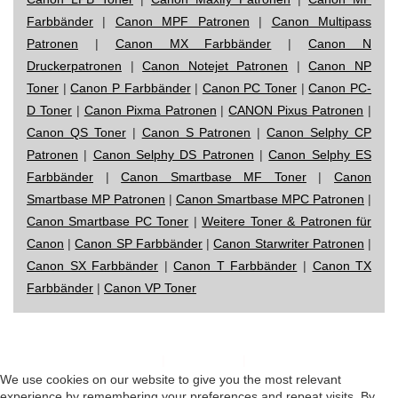
Farbbänder
|
Canon MPF Patronen
|
Canon Multipass
Patronen
|
Canon MX Farbbänder
|
Canon N
Druckerpatronen
|
Canon Notejet Patronen
|
Canon NP
Toner
|
Canon P Farbbänder
|
Canon PC Toner
|
Canon PC-
D Toner
|
Canon Pixma Patronen
|
CANON Pixus Patronen
|
Canon QS Toner
|
Canon S Patronen
|
Canon Selphy CP
Patronen
|
Canon Selphy DS Patronen
|
Canon Selphy ES
Farbbänder
|
Canon Smartbase MF Toner
|
Canon
Smartbase MP Patronen
|
Canon Smartbase MPC Patronen
|
Canon Smartbase PC Toner
|
Weitere Toner & Patronen für
Canon
|
Canon SP Farbbänder
|
Canon Starwriter Patronen
|
Canon SX Farbbänder
|
Canon T Farbbänder
|
Canon TX
Farbbänder
|
Canon VP Toner
Impressum
|
Datenschutz
|
Startseite
We use cookies on our website to give you the most relevant
experience by remembering your preferences and repeat visits. By