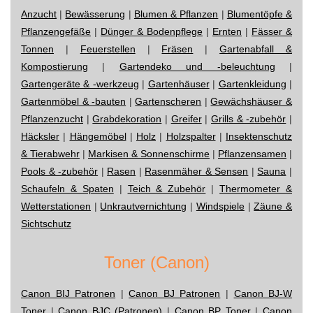
Anzucht
|
Bewässerung
|
Blumen & Pflanzen
|
Blumentöpfe &
Pflanzengefäße
|
Dünger & Bodenpflege
|
Ernten
|
Fässer &
Tonnen
|
Feuerstellen
|
Fräsen
|
Gartenabfall &
Kompostierung
|
Gartendeko und -beleuchtung
|
Gartengeräte & -werkzeug
|
Gartenhäuser
|
Gartenkleidung
|
Gartenmöbel & -bauten
|
Gartenscheren
|
Gewächshäuser &
Pflanzenzucht
|
Grabdekoration
|
Greifer
|
Grills & -zubehör
|
Häcksler
|
Hängemöbel
|
Holz
|
Holzspalter
|
Insektenschutz
& Tierabwehr
|
Markisen & Sonnenschirme
|
Pflanzensamen
|
Pools & -zubehör
|
Rasen
|
Rasenmäher & Sensen
|
Sauna
|
Schaufeln & Spaten
|
Teich & Zubehör
|
Thermometer &
Wetterstationen
|
Unkrautvernichtung
|
Windspiele
|
Zäune &
Sichtschutz
Toner (Canon)
Canon BIJ Patronen
|
Canon BJ Patronen
|
Canon BJ-W
Toner
|
Canon BJC (Patronen)
|
Canon BP Toner
|
Canon