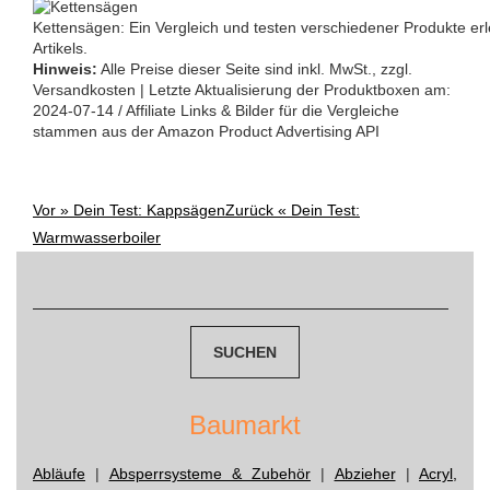
Kettensägen: Ein Vergleich und testen verschiedener Produkte erl
Artikels.
Hinweis:
Alle Preise dieser Seite sind inkl. MwSt., zzgl.
Versandkosten | Letzte Aktualisierung der Produktboxen am:
2024-07-14 / Affiliate Links & Bilder für die Vergleiche
stammen aus der Amazon Product Advertising API
Vor »
Dein Test: Kappsägen
Zurück «
Dein Test:
Post
Warmwasserboiler
navigation
Suchen
nach:
Baumarkt
Abläufe
|
Absperrsysteme & Zubehör
|
Abzieher
|
Acryl,