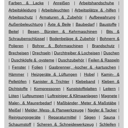
Farben & Lacke
|
Anreißen
|
Arbeitshandschuhe
|
Arbeitskleidung
|
Arbeitsleuchten
|
Arbeitsplätze & -hilfen
|
Arbeitsschutz
|
Armaturen & Zubehör
|
Aufbewahrung
|
Außenbeleuchtung
|
Äxte & Beile
|
Baubedarf
|
Baustoffe
|
Beitel
|
Besen, Bürsten & Kehrmaschinen
|
Bits &
Schraubenschlüssel
|
Bodenbeläge & Zubehör
|
Bohnern &
Polieren
|
Bohrer & Bohrmaschinen
|
Brandschutz
|
Brecheisen
|
Drechseln
|
Durchtreiber & Locheisen
|
Duschen
|
Duschköpfe & -systeme
|
Duschzubehör
|
Feilen & Raspeln
|
Fenster
|
Folien
|
Gasbrenner, -kocher & -kartuschen
|
Hämmer
|
Heizgeräte & Lüftungen
|
Hobel
|
Kamin- &
Pelletöfen
|
Kanister & Trichter
|
Klebeband
|
Kleben &
Dichtstoffe
|
Kompressoren
|
Kunststoffplatten
|
Leitern
|
Löten
|
Luftpumpen
|
Luftreiniger & Klimaanlagen
|
Magnete
|
Maler- & Maurerbedarf
|
Maßbänder, Meter & Maßstäbe
|
Meißel
|
Melder, Mess- & Planwerkzeuge
|
Nagler & Tacker
|
Reinigungsgeräte
|
Reparaturmittel
|
Sägen
|
Sauna
|
Schaumstoff
|
Scheren & Schneidewerkzeug
|
Schleifen
|