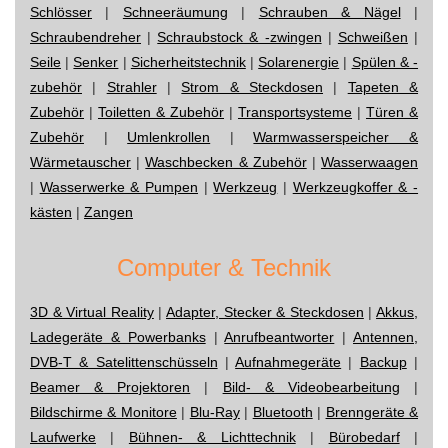
Schlösser
|
Schneeräumung
|
Schrauben & Nägel
|
Schraubendreher
|
Schraubstock & -zwingen
|
Schweißen
|
Seile
|
Senker
|
Sicherheitstechnik
|
Solarenergie
|
Spülen & -
zubehör
|
Strahler
|
Strom & Steckdosen
|
Tapeten &
Zubehör
|
Toiletten & Zubehör
|
Transportsysteme
|
Türen &
Zubehör
|
Umlenkrollen
|
Warmwasserspeicher &
Wärmetauscher
|
Waschbecken & Zubehör
|
Wasserwaagen
|
Wasserwerke & Pumpen
|
Werkzeug
|
Werkzeugkoffer & -
kästen
|
Zangen
Computer & Technik
3D & Virtual Reality
|
Adapter, Stecker & Steckdosen
|
Akkus,
Ladegeräte & Powerbanks
|
Anrufbeantworter
|
Antennen,
DVB-T & Satelittenschüsseln
|
Aufnahmegeräte
|
Backup
|
Beamer & Projektoren
|
Bild- & Videobearbeitung
|
Bildschirme & Monitore
|
Blu-Ray
|
Bluetooth
|
Brenngeräte &
Laufwerke
|
Bühnen- & Lichttechnik
|
Bürobedarf
|