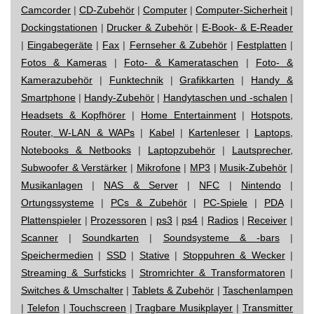
Camcorder
|
CD-Zubehör
|
Computer
|
Computer-Sicherheit
|
Dockingstationen
|
Drucker & Zubehör
|
E-Book- & E-Reader
|
Eingabegeräte
|
Fax
|
Fernseher & Zubehör
|
Festplatten
|
Fotos & Kameras
|
Foto- & Kamerataschen
|
Foto- &
Kamerazubehör
|
Funktechnik
|
Grafikkarten
|
Handy &
Smartphone
|
Handy-Zubehör
|
Handytaschen und -schalen
|
Headsets & Kopfhörer
|
Home Entertainment
|
Hotspots,
Router, W-LAN & WAPs
|
Kabel
|
Kartenleser
|
Laptops,
Notebooks & Netbooks
|
Laptopzubehör
|
Lautsprecher,
Subwoofer & Verstärker
|
Mikrofone
|
MP3
|
Musik-Zubehör
|
Musikanlagen
|
NAS & Server
|
NFC
|
Nintendo
|
Ortungssysteme
|
PCs & Zubehör
|
PC-Spiele
|
PDA
|
Plattenspieler
|
Prozessoren
|
ps3
|
ps4
|
Radios
|
Receiver
|
Scanner
|
Soundkarten
|
Soundsysteme & -bars
|
Speichermedien
|
SSD
|
Stative
|
Stoppuhren & Wecker
|
Streaming & Surfsticks
|
Stromrichter & Transformatoren
|
Switches & Umschalter
|
Tablets & Zubehör
|
Taschenlampen
|
Telefon
|
Touchscreen
|
Tragbare Musikplayer
|
Transmitter