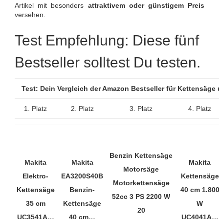
Artikel mit besonders
attraktivem oder günstigem Preis
versehen.
Test Empfehlung: Diese fünf
Bestseller solltest Du testen.
Test: Dein Vergleich der Amazon Bestseller für Kettensäg
1. Platz
2. Platz
3. Platz
4. Platz
Benzin Kettensäge
Makita
Makita
Makita
Motorsäge
Elektro-
EA3200S40B
Kettensäge
Motorkettensäge
Kettensäge
Benzin-
40 cm 1.80
52cc 3 PS 2200 W
35 cm
Kettensäge
W
20
UC3541A…
40 cm…
UC4041A…