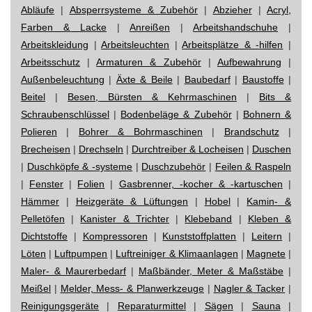
Abläufe
|
Absperrsysteme & Zubehör
|
Abzieher
|
Acryl,
Farben & Lacke
|
Anreißen
|
Arbeitshandschuhe
|
Arbeitskleidung
|
Arbeitsleuchten
|
Arbeitsplätze & -hilfen
|
Arbeitsschutz
|
Armaturen & Zubehör
|
Aufbewahrung
|
Außenbeleuchtung
|
Äxte & Beile
|
Baubedarf
|
Baustoffe
|
Beitel
|
Besen, Bürsten & Kehrmaschinen
|
Bits &
Schraubenschlüssel
|
Bodenbeläge & Zubehör
|
Bohnern &
Polieren
|
Bohrer & Bohrmaschinen
|
Brandschutz
|
Brecheisen
|
Drechseln
|
Durchtreiber & Locheisen
|
Duschen
|
Duschköpfe & -systeme
|
Duschzubehör
|
Feilen & Raspeln
|
Fenster
|
Folien
|
Gasbrenner, -kocher & -kartuschen
|
Hämmer
|
Heizgeräte & Lüftungen
|
Hobel
|
Kamin- &
Pelletöfen
|
Kanister & Trichter
|
Klebeband
|
Kleben &
Dichtstoffe
|
Kompressoren
|
Kunststoffplatten
|
Leitern
|
Löten
|
Luftpumpen
|
Luftreiniger & Klimaanlagen
|
Magnete
|
Maler- & Maurerbedarf
|
Maßbänder, Meter & Maßstäbe
|
Meißel
|
Melder, Mess- & Planwerkzeuge
|
Nagler & Tacker
|
Reinigungsgeräte
|
Reparaturmittel
|
Sägen
|
Sauna
|