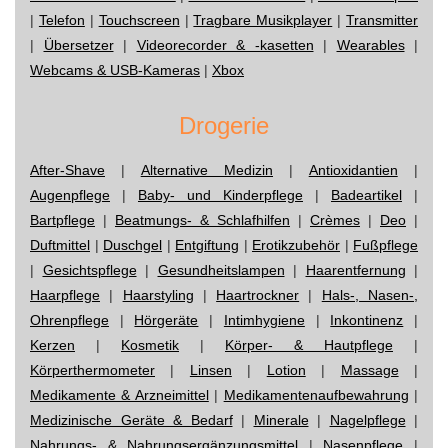
|
Telefon
|
Touchscreen
|
Tragbare Musikplayer
|
Transmitter
|
Übersetzer
|
Videorecorder & -kasetten
|
Wearables
|
Webcams & USB-Kameras
|
Xbox
Drogerie
After-Shave
|
Alternative Medizin
|
Antioxidantien
|
Augenpflege
|
Baby- und Kinderpflege
|
Badeartikel
|
Bartpflege
|
Beatmungs- & Schlafhilfen
|
Crèmes
|
Deo
|
Duftmittel
|
Duschgel
|
Entgiftung
|
Erotikzubehör
|
Fußpflege
|
Gesichtspflege
|
Gesundheitslampen
|
Haarentfernung
|
Haarpflege
|
Haarstyling
|
Haartrockner
|
Hals-, Nasen-,
Ohrenpflege
|
Hörgeräte
|
Intimhygiene
|
Inkontinenz
|
Kerzen
|
Kosmetik
|
Körper- & Hautpflege
|
Körperthermometer
|
Linsen
|
Lotion
|
Massage
|
Medikamente & Arzneimittel
|
Medikamentenaufbewahrung
|
Medizinische Geräte & Bedarf
|
Minerale
|
Nagelpflege
|
Nahrungs- & Nahrungsergänzungsmittel
|
Nasenpflege
|