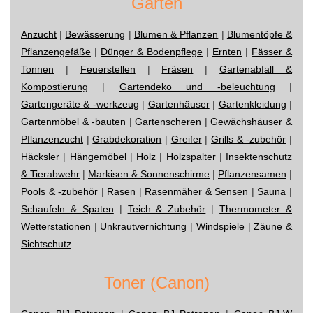
Garten
Anzucht
|
Bewässerung
|
Blumen & Pflanzen
|
Blumentöpfe &
Pflanzengefäße
|
Dünger & Bodenpflege
|
Ernten
|
Fässer &
Tonnen
|
Feuerstellen
|
Fräsen
|
Gartenabfall &
Kompostierung
|
Gartendeko und -beleuchtung
|
Gartengeräte & -werkzeug
|
Gartenhäuser
|
Gartenkleidung
|
Gartenmöbel & -bauten
|
Gartenscheren
|
Gewächshäuser &
Pflanzenzucht
|
Grabdekoration
|
Greifer
|
Grills & -zubehör
|
Häcksler
|
Hängemöbel
|
Holz
|
Holzspalter
|
Insektenschutz
& Tierabwehr
|
Markisen & Sonnenschirme
|
Pflanzensamen
|
Pools & -zubehör
|
Rasen
|
Rasenmäher & Sensen
|
Sauna
|
Schaufeln & Spaten
|
Teich & Zubehör
|
Thermometer &
Wetterstationen
|
Unkrautvernichtung
|
Windspiele
|
Zäune &
Sichtschutz
Toner (Canon)