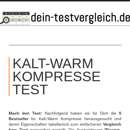
SKIP
TO
KALT-WARM
CONTENT
KOMPRESSE
TEST
Mach den Test:
Nachfolgend haben wir für Dich die
5
Bestseller
für Kalt-Warm Kompresse herausgesucht und
deren Eigenschaften tabellarisch zum einfacheren
Vergleich
bzw. Test
gegenüber gestellt. Die Auszeichnung
*Design-