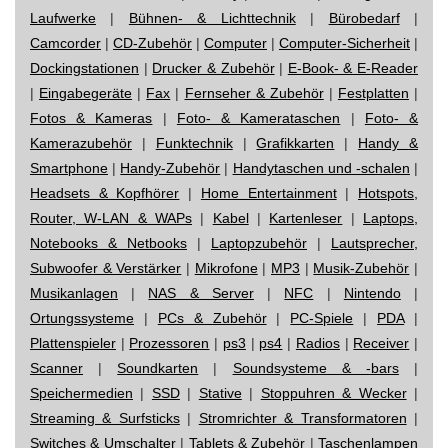
Laufwerke
|
Bühnen- & Lichttechnik
|
Bürobedarf
|
Camcorder
|
CD-Zubehör
|
Computer
|
Computer-Sicherheit
|
Dockingstationen
|
Drucker & Zubehör
|
E-Book- & E-Reader
|
Eingabegeräte
|
Fax
|
Fernseher & Zubehör
|
Festplatten
|
Fotos & Kameras
|
Foto- & Kamerataschen
|
Foto- &
Kamerazubehör
|
Funktechnik
|
Grafikkarten
|
Handy &
Smartphone
|
Handy-Zubehör
|
Handytaschen und -schalen
|
Headsets & Kopfhörer
|
Home Entertainment
|
Hotspots,
Router, W-LAN & WAPs
|
Kabel
|
Kartenleser
|
Laptops,
Notebooks & Netbooks
|
Laptopzubehör
|
Lautsprecher,
Subwoofer & Verstärker
|
Mikrofone
|
MP3
|
Musik-Zubehör
|
Musikanlagen
|
NAS & Server
|
NFC
|
Nintendo
|
Ortungssysteme
|
PCs & Zubehör
|
PC-Spiele
|
PDA
|
Plattenspieler
|
Prozessoren
|
ps3
|
ps4
|
Radios
|
Receiver
|
Scanner
|
Soundkarten
|
Soundsysteme & -bars
|
Speichermedien
|
SSD
|
Stative
|
Stoppuhren & Wecker
|
Streaming & Surfsticks
|
Stromrichter & Transformatoren
|
Switches & Umschalter
|
Tablets & Zubehör
|
Taschenlampen