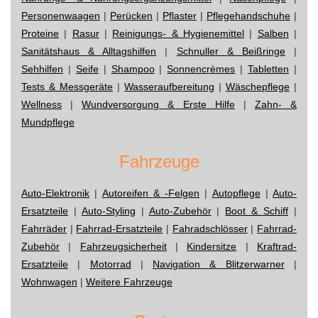
Personenwaagen
|
Perücken
|
Pflaster
|
Pflegehandschuhe
|
Proteine
|
Rasur
|
Reinigungs- & Hygienemittel
|
Salben
|
Sanitätshaus & Alltagshilfen
|
Schnuller & Beißringe
|
Sehhilfen
|
Seife
|
Shampoo
|
Sonnencrèmes
|
Tabletten
|
Tests & Messgeräte
|
Wasseraufbereitung
|
Wäschepflege
|
Wellness
|
Wundversorgung & Erste Hilfe
|
Zahn- &
Mundpflege
Fahrzeuge
Auto-Elektronik
|
Autoreifen & -Felgen
|
Autopflege
|
Auto-
Ersatzteile
|
Auto-Styling
|
Auto-Zubehör
|
Boot & Schiff
|
Fahrräder
|
Fahrrad-Ersatzteile
|
Fahradschlösser
|
Fahrrad-
Zubehör
|
Fahrzeugsicherheit
|
Kindersitze
|
Kraftrad-
Ersatzteile
|
Motorrad
|
Navigation & Blitzerwarner
|
Wohnwagen
|
Weitere Fahrzeuge