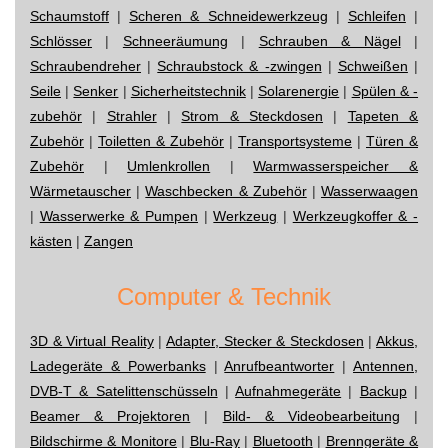
Schaumstoff
|
Scheren & Schneidewerkzeug
|
Schleifen
|
Schlösser
|
Schneeräumung
|
Schrauben & Nägel
|
Schraubendreher
|
Schraubstock & -zwingen
|
Schweißen
|
Seile
|
Senker
|
Sicherheitstechnik
|
Solarenergie
|
Spülen & -
zubehör
|
Strahler
|
Strom & Steckdosen
|
Tapeten &
Zubehör
|
Toiletten & Zubehör
|
Transportsysteme
|
Türen &
Zubehör
|
Umlenkrollen
|
Warmwasserspeicher &
Wärmetauscher
|
Waschbecken & Zubehör
|
Wasserwaagen
|
Wasserwerke & Pumpen
|
Werkzeug
|
Werkzeugkoffer & -
kästen
|
Zangen
Computer & Technik
3D & Virtual Reality
|
Adapter, Stecker & Steckdosen
|
Akkus,
Ladegeräte & Powerbanks
|
Anrufbeantworter
|
Antennen,
DVB-T & Satelittenschüsseln
|
Aufnahmegeräte
|
Backup
|
Beamer & Projektoren
|
Bild- & Videobearbeitung
|
Bildschirme & Monitore
|
Blu-Ray
|
Bluetooth
|
Brenngeräte &