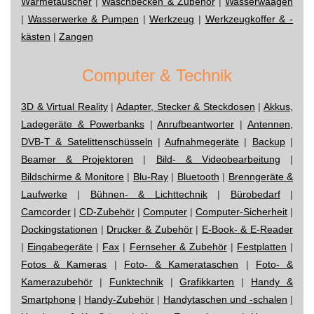
Wärmetauscher
|
Waschbecken & Zubehör
|
Wasserwaagen
|
Wasserwerke & Pumpen
|
Werkzeug
|
Werkzeugkoffer & -
kästen
|
Zangen
Computer & Technik
3D & Virtual Reality
|
Adapter, Stecker & Steckdosen
|
Akkus,
Ladegeräte & Powerbanks
|
Anrufbeantworter
|
Antennen,
DVB-T & Satelittenschüsseln
|
Aufnahmegeräte
|
Backup
|
Beamer & Projektoren
|
Bild- & Videobearbeitung
|
Bildschirme & Monitore
|
Blu-Ray
|
Bluetooth
|
Brenngeräte &
Laufwerke
|
Bühnen- & Lichttechnik
|
Bürobedarf
|
Camcorder
|
CD-Zubehör
|
Computer
|
Computer-Sicherheit
|
Dockingstationen
|
Drucker & Zubehör
|
E-Book- & E-Reader
|
Eingabegeräte
|
Fax
|
Fernseher & Zubehör
|
Festplatten
|
Fotos & Kameras
|
Foto- & Kamerataschen
|
Foto- &
Kamerazubehör
|
Funktechnik
|
Grafikkarten
|
Handy &
Smartphone
|
Handy-Zubehör
|
Handytaschen und -schalen
|