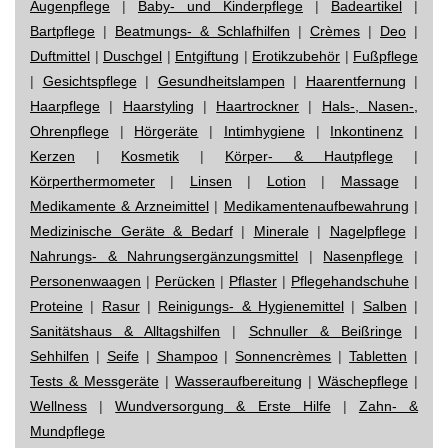
Augenpflege
|
Baby- und Kinderpflege
|
Badeartikel
|
Bartpflege
|
Beatmungs- & Schlafhilfen
|
Crèmes
|
Deo
|
Duftmittel
|
Duschgel
|
Entgiftung
|
Erotikzubehör
|
Fußpflege
|
Gesichtspflege
|
Gesundheitslampen
|
Haarentfernung
|
Haarpflege
|
Haarstyling
|
Haartrockner
|
Hals-, Nasen-,
Ohrenpflege
|
Hörgeräte
|
Intimhygiene
|
Inkontinenz
|
Kerzen
|
Kosmetik
|
Körper- & Hautpflege
|
Körperthermometer
|
Linsen
|
Lotion
|
Massage
|
Medikamente & Arzneimittel
|
Medikamentenaufbewahrung
|
Medizinische Geräte & Bedarf
|
Minerale
|
Nagelpflege
|
Nahrungs- & Nahrungsergänzungsmittel
|
Nasenpflege
|
Personenwaagen
|
Perücken
|
Pflaster
|
Pflegehandschuhe
|
Proteine
|
Rasur
|
Reinigungs- & Hygienemittel
|
Salben
|
Sanitätshaus & Alltagshilfen
|
Schnuller & Beißringe
|
Sehhilfen
|
Seife
|
Shampoo
|
Sonnencrèmes
|
Tabletten
|
Tests & Messgeräte
|
Wasseraufbereitung
|
Wäschepflege
|
Wellness
|
Wundversorgung & Erste Hilfe
|
Zahn- &
Mundpflege