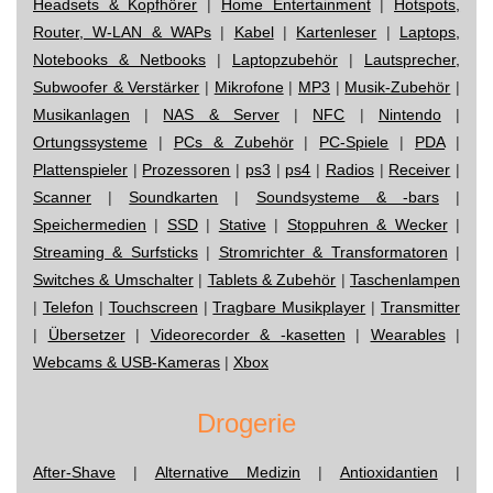
Headsets & Kopfhörer
|
Home Entertainment
|
Hotspots,
Router, W-LAN & WAPs
|
Kabel
|
Kartenleser
|
Laptops,
Notebooks & Netbooks
|
Laptopzubehör
|
Lautsprecher,
Subwoofer & Verstärker
|
Mikrofone
|
MP3
|
Musik-Zubehör
|
Musikanlagen
|
NAS & Server
|
NFC
|
Nintendo
|
Ortungssysteme
|
PCs & Zubehör
|
PC-Spiele
|
PDA
|
Plattenspieler
|
Prozessoren
|
ps3
|
ps4
|
Radios
|
Receiver
|
Scanner
|
Soundkarten
|
Soundsysteme & -bars
|
Speichermedien
|
SSD
|
Stative
|
Stoppuhren & Wecker
|
Streaming & Surfsticks
|
Stromrichter & Transformatoren
|
Switches & Umschalter
|
Tablets & Zubehör
|
Taschenlampen
|
Telefon
|
Touchscreen
|
Tragbare Musikplayer
|
Transmitter
|
Übersetzer
|
Videorecorder & -kasetten
|
Wearables
|
Webcams & USB-Kameras
|
Xbox
Drogerie
After-Shave
|
Alternative Medizin
|
Antioxidantien
|