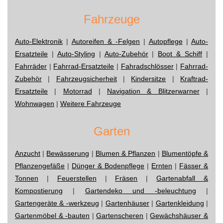
Fahrzeuge
Auto-Elektronik
|
Autoreifen & -Felgen
|
Autopflege
|
Auto-
Ersatzteile
|
Auto-Styling
|
Auto-Zubehör
|
Boot & Schiff
|
Fahrräder
|
Fahrrad-Ersatzteile
|
Fahradschlösser
|
Fahrrad-
Zubehör
|
Fahrzeugsicherheit
|
Kindersitze
|
Kraftrad-
Ersatzteile
|
Motorrad
|
Navigation & Blitzerwarner
|
Wohnwagen
|
Weitere Fahrzeuge
Garten
Anzucht
|
Bewässerung
|
Blumen & Pflanzen
|
Blumentöpfe &
Pflanzengefäße
|
Dünger & Bodenpflege
|
Ernten
|
Fässer &
Tonnen
|
Feuerstellen
|
Fräsen
|
Gartenabfall &
Kompostierung
|
Gartendeko und -beleuchtung
|
Gartengeräte & -werkzeug
|
Gartenhäuser
|
Gartenkleidung
|
Gartenmöbel & -bauten
|
Gartenscheren
|
Gewächshäuser &