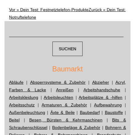
Vor »
Dein Test: Festnetztelefon-Produkte
Zurück «
Dein Test:
Post
Notruftelefone
navigation
Suchen
nach:
Baumarkt
Abläufe
|
Absperrsysteme & Zubehör
|
Abzieher
|
Acryl,
Farben & Lacke
|
Anreißen
|
Arbeitshandschuhe
|
Arbeitskleidung
|
Arbeitsleuchten
|
Arbeitsplätze & -hilfen
|
Arbeitsschutz
|
Armaturen & Zubehör
|
Aufbewahrung
|
Außenbeleuchtung
|
Äxte & Beile
|
Baubedarf
|
Baustoffe
|
Beitel
|
Besen, Bürsten & Kehrmaschinen
|
Bits &
Schraubenschlüssel
|
Bodenbeläge & Zubehör
|
Bohnern &
Polieren
|
Bohrer & Bohrmaschinen
|
Brandschutz
|