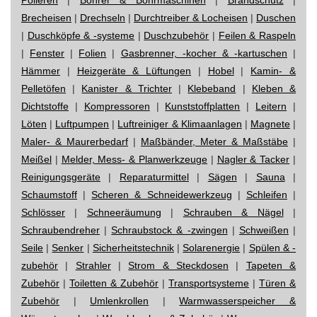
Brecheisen
|
Drechseln
|
Durchtreiber & Locheisen
|
Duschen
|
Duschköpfe & -systeme
|
Duschzubehör
|
Feilen & Raspeln
|
Fenster
|
Folien
|
Gasbrenner, -kocher & -kartuschen
|
Hämmer
|
Heizgeräte & Lüftungen
|
Hobel
|
Kamin- &
Pelletöfen
|
Kanister & Trichter
|
Klebeband
|
Kleben &
Dichtstoffe
|
Kompressoren
|
Kunststoffplatten
|
Leitern
|
Löten
|
Luftpumpen
|
Luftreiniger & Klimaanlagen
|
Magnete
|
Maler- & Maurerbedarf
|
Maßbänder, Meter & Maßstäbe
|
Meißel
|
Melder, Mess- & Planwerkzeuge
|
Nagler & Tacker
|
Reinigungsgeräte
|
Reparaturmittel
|
Sägen
|
Sauna
|
Schaumstoff
|
Scheren & Schneidewerkzeug
|
Schleifen
|
Schlösser
|
Schneeräumung
|
Schrauben & Nägel
|
Schraubendreher
|
Schraubstock & -zwingen
|
Schweißen
|
Seile
|
Senker
|
Sicherheitstechnik
|
Solarenergie
|
Spülen & -
zubehör
|
Strahler
|
Strom & Steckdosen
|
Tapeten &
Zubehör
|
Toiletten & Zubehör
|
Transportsysteme
|
Türen &
Zubehör
|
Umlenkrollen
|
Warmwasserspeicher &