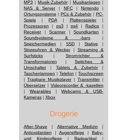
MP3
|
Musik-Zubehör
|
Musikanlagen
|
NAS & Server
|
NFC
|
Nintendo
|
Ortungssysteme
|
PCs & Zubehör
|
PC-
Spiele
|
PDA
|
Plattenspieler
|
Prozessoren
|
ps3
|
ps4
|
Radios
|
Receiver
|
Scanner
|
Soundkarten
|
Soundsysteme & -bars
|
Speichermedien
|
SSD
|
Stative
|
Stoppuhren & Wecker
|
Streaming &
Surfsticks
|
Stromrichter &
Transformatoren
|
Switches &
Umschalter
|
Tablets & Zubehör
|
Taschenlampen
|
Telefon
|
Touchscreen
|
Tragbare Musikplayer
|
Transmitter
|
Übersetzer
|
Videorecorder & -kasetten
|
Wearables
|
Webcams & USB-
Kameras
|
Xbox
Drogerie
After-Shave
|
Alternative Medizin
|
Antioxidantien
|
Augenpflege
|
Baby-
und Kinderpflege
|
Badeartikel
|