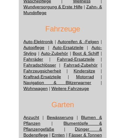
Wäschepflege
|
Wellness
|
Wundversorgung & Erste Hilfe
|
Zahn- &
Mundpflege
Fahrzeuge
Auto-Elektronik
|
Autoreifen & -Felgen
|
Autopflege
|
Auto-Ersatzteile
|
Auto-
Styling
|
Auto-Zubehör
|
Boot & Schiff
|
Fahrräder
|
Fahrrad-Ersatzteile
|
Fahradschlösser
|
Fahrrad-Zubehör
|
Fahrzeugsicherheit
|
Kindersitze
|
Kraftrad-Ersatzteile
|
Motorrad
|
Navigation & Blitzerwarner
|
Wohnwagen
|
Weitere Fahrzeuge
Garten
Anzucht
|
Bewässerung
|
Blumen &
Pflanzen
|
Blumentöpfe &
Pflanzengefäße
|
Dünger &
Bodenpflege
|
Ernten
|
Fässer & Tonnen