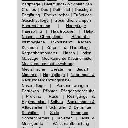
Bartpflege
|
Beatmungs- & Schlafhilfen
|
Crèmes
|
Deo
|
Duftmittel
|
Duschgel
|
Entgiftung
|
Erotikzubehör
|
Fußpflege
|
Gesichtspflege
|
Gesundheitslampen
|
Haarentfernung
|
Haarpflege
|
Haarstyling
|
Haartrockner
|
Hals-,
Nasen-, Ohrenpflege
|
Hörgeräte
|
Intimhygiene
|
Inkontinenz
|
Kerzen
|
Kosmetik
|
Körper- & Hautpflege
|
Körperthermometer
|
Linsen
|
Lotion
|
Massage
|
Medikamente & Arzneimittel
|
Medikamentenaufbewahrung
|
Medizinische Geräte & Bedarf
|
Minerale
|
Nagelpflege
|
Nahrungs- &
Nahrungsergänzungsmittel
|
Nasenpflege
|
Personenwaagen
|
Perücken
|
Pflaster
|
Pflegehandschuhe
|
Proteine
|
Rasur
|
Reinigungs- &
Hygienemittel
|
Salben
|
Sanitätshaus &
Alltagshilfen
|
Schnuller & Beißringe
|
Sehhilfen
|
Seife
|
Shampoo
|
Sonnencrèmes
|
Tabletten
|
Tests &
Messgeräte
|
Wasseraufbereitung
|