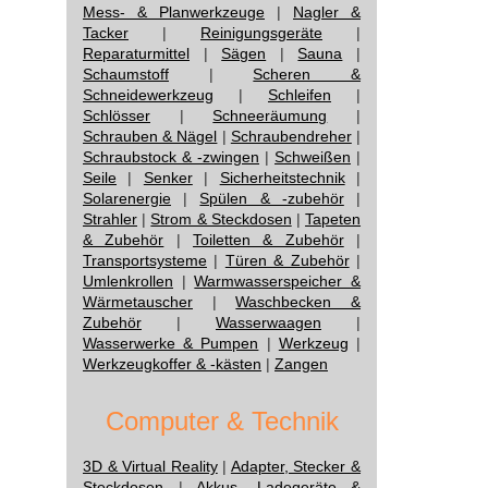
Mess- & Planwerkzeuge
|
Nagler &
Tacker
|
Reinigungsgeräte
|
Reparaturmittel
|
Sägen
|
Sauna
|
Schaumstoff
|
Scheren &
Schneidewerkzeug
|
Schleifen
|
Schlösser
|
Schneeräumung
|
Schrauben & Nägel
|
Schraubendreher
|
Schraubstock & -zwingen
|
Schweißen
|
Seile
|
Senker
|
Sicherheitstechnik
|
Solarenergie
|
Spülen & -zubehör
|
Strahler
|
Strom & Steckdosen
|
Tapeten
& Zubehör
|
Toiletten & Zubehör
|
Transportsysteme
|
Türen & Zubehör
|
Umlenkrollen
|
Warmwasserspeicher &
Wärmetauscher
|
Waschbecken &
Zubehör
|
Wasserwaagen
|
Wasserwerke & Pumpen
|
Werkzeug
|
Werkzeugkoffer & -kästen
|
Zangen
Computer & Technik
3D & Virtual Reality
|
Adapter, Stecker &
Steckdosen
|
Akkus, Ladegeräte &