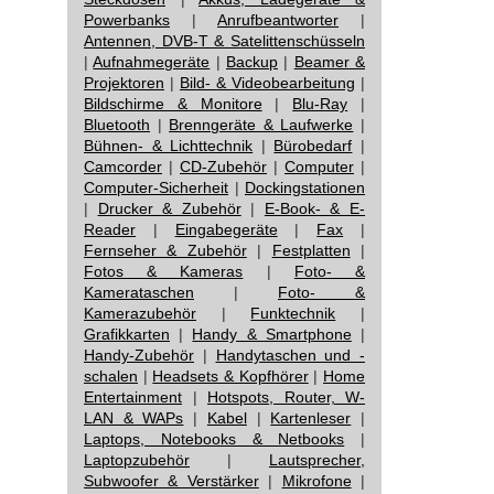
Powerbanks
|
Anrufbeantworter
|
Antennen, DVB-T & Satelittenschüsseln
|
Aufnahmegeräte
|
Backup
|
Beamer &
Projektoren
|
Bild- & Videobearbeitung
|
Bildschirme & Monitore
|
Blu-Ray
|
Bluetooth
|
Brenngeräte & Laufwerke
|
Bühnen- & Lichttechnik
|
Bürobedarf
|
Camcorder
|
CD-Zubehör
|
Computer
|
Computer-Sicherheit
|
Dockingstationen
|
Drucker & Zubehör
|
E-Book- & E-
Reader
|
Eingabegeräte
|
Fax
|
Fernseher & Zubehör
|
Festplatten
|
Fotos & Kameras
|
Foto- &
Kamerataschen
|
Foto- &
Kamerazubehör
|
Funktechnik
|
Grafikkarten
|
Handy & Smartphone
|
Handy-Zubehör
|
Handytaschen und -
schalen
|
Headsets & Kopfhörer
|
Home
Entertainment
|
Hotspots, Router, W-
LAN & WAPs
|
Kabel
|
Kartenleser
|
Laptops, Notebooks & Netbooks
|
Laptopzubehör
|
Lautsprecher,
Subwoofer & Verstärker
|
Mikrofone
|