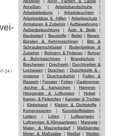
Abzieher
|
Acryl, Farben & Lacke
|
Anreißen
|
Arbeitshandschuhe
|
Arbeitskleidung
|
Arbeitsleuchten
|
Arbeitsplätze & -hilfen
|
Arbeitsschutz
|
Armaturen & Zubehör
|
Aufbewahrung
|
wei-
Außenbeleuchtung
|
Äxte & Beile
|
Baubedarf
|
Baustoffe
|
Beitel
|
Besen,
Bürsten & Kehrmaschinen
|
Bits &
Schraubenschlüssel
|
Bodenbeläge &
Zubehör
|
Bohnern & Polieren
|
Bohrer
& Bohrmaschinen
|
Brandschutz
|
Brecheisen
|
Drechseln
|
Durchtreiber &
Locheisen
|
Duschen
|
Duschköpfe & -
07-14 /
systeme
|
Duschzubehör
|
Feilen &
Raspeln
|
Fenster
|
Folien
|
Gasbrenner,
-kocher & -kartuschen
|
Hämmer
|
Heizgeräte & Lüftungen
|
Hobel
|
Kamin- & Pelletöfen
|
Kanister & Trichter
|
Klebeband
|
Kleben & Dichtstoffe
|
Kompressoren
|
Kunststoffplatten
|
Leitern
|
Löten
|
Luftpumpen
|
Luftreiniger & Klimaanlagen
|
Magnete
|
Maler- & Maurerbedarf
|
Maßbänder,
Meter & Maßstäbe
|
Meißel
|
Melder,