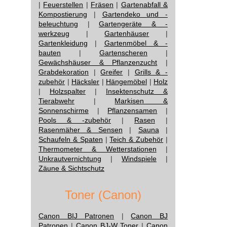
|
Feuerstellen
|
Fräsen
|
Gartenabfall &
Kompostierung
|
Gartendeko und -
beleuchtung
|
Gartengeräte & -
werkzeug
|
Gartenhäuser
|
Gartenkleidung
|
Gartenmöbel & -
bauten
|
Gartenscheren
|
Gewächshäuser & Pflanzenzucht
|
Grabdekoration
|
Greifer
|
Grills & -
zubehör
|
Häcksler
|
Hängemöbel
|
Holz
|
Holzspalter
|
Insektenschutz &
Tierabwehr
|
Markisen &
Sonnenschirme
|
Pflanzensamen
|
Pools & -zubehör
|
Rasen
|
Rasenmäher & Sensen
|
Sauna
|
Schaufeln & Spaten
|
Teich & Zubehör
|
Thermometer & Wetterstationen
|
Unkrautvernichtung
|
Windspiele
|
Zäune & Sichtschutz
Toner (Canon)
Canon BIJ Patronen
|
Canon BJ
Patronen
|
Canon BJ-W Toner
|
Canon