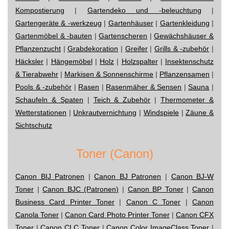
Kompostierung
|
Gartendeko und -beleuchtung
|
Gartengeräte & -werkzeug
|
Gartenhäuser
|
Gartenkleidung
|
Gartenmöbel & -bauten
|
Gartenscheren
|
Gewächshäuser &
Pflanzenzucht
|
Grabdekoration
|
Greifer
|
Grills & -zubehör
|
Häcksler
|
Hängemöbel
|
Holz
|
Holzspalter
|
Insektenschutz
& Tierabwehr
|
Markisen & Sonnenschirme
|
Pflanzensamen
|
Pools & -zubehör
|
Rasen
|
Rasenmäher & Sensen
|
Sauna
|
Schaufeln & Spaten
|
Teich & Zubehör
|
Thermometer &
Wetterstationen
|
Unkrautvernichtung
|
Windspiele
|
Zäune &
Sichtschutz
Toner (Canon)
Canon BIJ Patronen
|
Canon BJ Patronen
|
Canon BJ-W
Toner
|
Canon BJC (Patronen)
|
Canon BP Toner
|
Canon
Business Card Printer Toner
|
Canon C Toner
|
Canon
Canola Toner
|
Canon Card Photo Printer Toner
|
Canon CFX
Toner
|
Canon CLC Toner
|
Canon Color ImageClass Toner
|