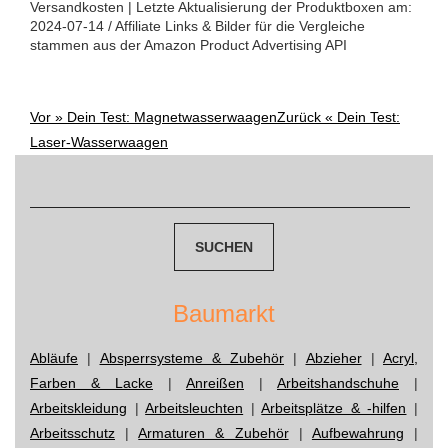
Versandkosten | Letzte Aktualisierung der Produktboxen am:
2024-07-14 / Affiliate Links & Bilder für die Vergleiche
stammen aus der Amazon Product Advertising API
Vor »
Dein Test: Magnetwasserwaagen
Zurück «
Dein Test:
Post
Laser-Wasserwaagen
navigation
Suchen
nach:
Baumarkt
Abläufe
|
Absperrsysteme & Zubehör
|
Abzieher
|
Acryl,
Farben & Lacke
|
Anreißen
|
Arbeitshandschuhe
|
Arbeitskleidung
|
Arbeitsleuchten
|
Arbeitsplätze & -hilfen
|
Arbeitsschutz
|
Armaturen & Zubehör
|
Aufbewahrung
|