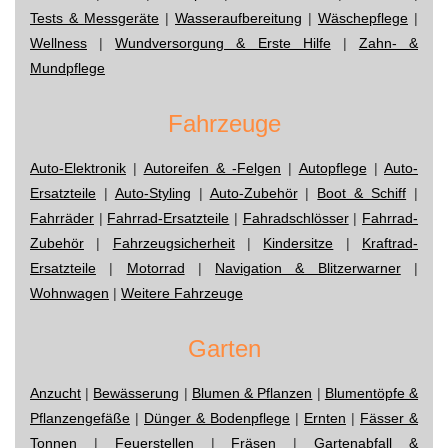
Tests & Messgeräte
|
Wasseraufbereitung
|
Wäschepflege
|
Wellness
|
Wundversorgung & Erste Hilfe
|
Zahn- &
Mundpflege
Fahrzeuge
Auto-Elektronik
|
Autoreifen & -Felgen
|
Autopflege
|
Auto-
Ersatzteile
|
Auto-Styling
|
Auto-Zubehör
|
Boot & Schiff
|
Fahrräder
|
Fahrrad-Ersatzteile
|
Fahradschlösser
|
Fahrrad-
Zubehör
|
Fahrzeugsicherheit
|
Kindersitze
|
Kraftrad-
Ersatzteile
|
Motorrad
|
Navigation & Blitzerwarner
|
Wohnwagen
|
Weitere Fahrzeuge
Garten
Anzucht
|
Bewässerung
|
Blumen & Pflanzen
|
Blumentöpfe &
Pflanzengefäße
|
Dünger & Bodenpflege
|
Ernten
|
Fässer &
Tonnen
|
Feuerstellen
|
Fräsen
|
Gartenabfall &