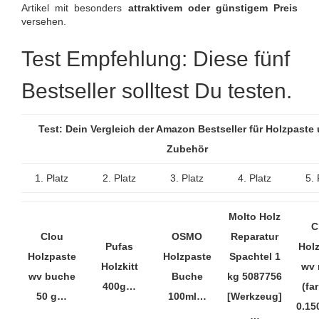
Artikel mit besonders
attraktivem oder günstigem Preis
versehen.
Test Empfehlung: Diese fünf
Bestseller solltest Du testen.
Test: Dein Vergleich der Amazon Bestseller für Holzpaste
Zubehör
1. Platz
2. Platz
3. Platz
4. Platz
5. 
Molto Holz
C
Clou
OSMO
Reparatur
Pufas
Hol
Holzpaste
Holzpaste
Spachtel 1
Holzkitt
wv 
wv buche
Buche
kg 5087756
400g…
(fa
50 g…
100ml…
[Werkzeug]
0.1
…