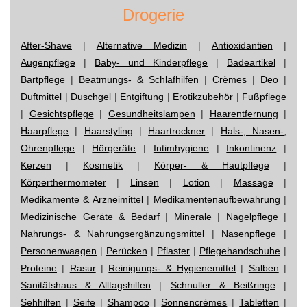
Drogerie
After-Shave
|
Alternative Medizin
|
Antioxidantien
|
Augenpflege
|
Baby- und Kinderpflege
|
Badeartikel
|
Bartpflege
|
Beatmungs- & Schlafhilfen
|
Crèmes
|
Deo
|
Duftmittel
|
Duschgel
|
Entgiftung
|
Erotikzubehör
|
Fußpflege
|
Gesichtspflege
|
Gesundheitslampen
|
Haarentfernung
|
Haarpflege
|
Haarstyling
|
Haartrockner
|
Hals-, Nasen-,
Ohrenpflege
|
Hörgeräte
|
Intimhygiene
|
Inkontinenz
|
Kerzen
|
Kosmetik
|
Körper- & Hautpflege
|
Körperthermometer
|
Linsen
|
Lotion
|
Massage
|
Medikamente & Arzneimittel
|
Medikamentenaufbewahrung
|
Medizinische Geräte & Bedarf
|
Minerale
|
Nagelpflege
|
Nahrungs- & Nahrungsergänzungsmittel
|
Nasenpflege
|
Personenwaagen
|
Perücken
|
Pflaster
|
Pflegehandschuhe
|
Proteine
|
Rasur
|
Reinigungs- & Hygienemittel
|
Salben
|
Sanitätshaus & Alltagshilfen
|
Schnuller & Beißringe
|
Sehhilfen
|
Seife
|
Shampoo
|
Sonnencrèmes
|
Tabletten
|