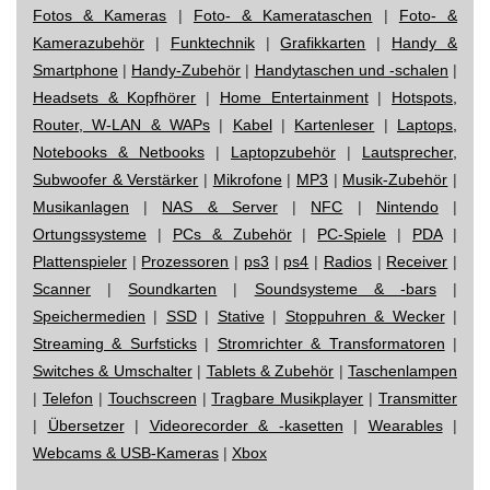
Fotos & Kameras
|
Foto- & Kamerataschen
|
Foto- &
Kamerazubehör
|
Funktechnik
|
Grafikkarten
|
Handy &
Smartphone
|
Handy-Zubehör
|
Handytaschen und -schalen
|
Headsets & Kopfhörer
|
Home Entertainment
|
Hotspots,
Router, W-LAN & WAPs
|
Kabel
|
Kartenleser
|
Laptops,
Notebooks & Netbooks
|
Laptopzubehör
|
Lautsprecher,
Subwoofer & Verstärker
|
Mikrofone
|
MP3
|
Musik-Zubehör
|
Musikanlagen
|
NAS & Server
|
NFC
|
Nintendo
|
Ortungssysteme
|
PCs & Zubehör
|
PC-Spiele
|
PDA
|
Plattenspieler
|
Prozessoren
|
ps3
|
ps4
|
Radios
|
Receiver
|
Scanner
|
Soundkarten
|
Soundsysteme & -bars
|
Speichermedien
|
SSD
|
Stative
|
Stoppuhren & Wecker
|
Streaming & Surfsticks
|
Stromrichter & Transformatoren
|
Switches & Umschalter
|
Tablets & Zubehör
|
Taschenlampen
|
Telefon
|
Touchscreen
|
Tragbare Musikplayer
|
Transmitter
|
Übersetzer
|
Videorecorder & -kasetten
|
Wearables
|
Webcams & USB-Kameras
|
Xbox