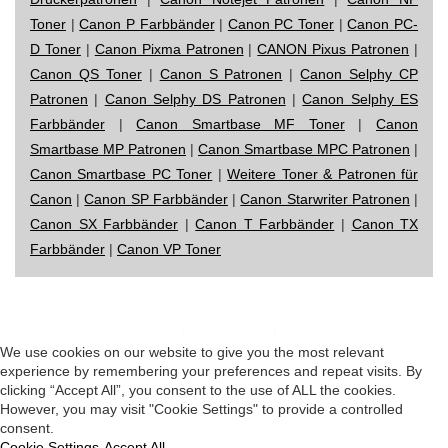
Toner
|
Canon P Farbbänder
|
Canon PC Toner
|
Canon PC-
D Toner
|
Canon Pixma Patronen
|
CANON Pixus Patronen
|
Canon QS Toner
|
Canon S Patronen
|
Canon Selphy CP
Patronen
|
Canon Selphy DS Patronen
|
Canon Selphy ES
Farbbänder
|
Canon Smartbase MF Toner
|
Canon
Smartbase MP Patronen
|
Canon Smartbase MPC Patronen
|
Canon Smartbase PC Toner
|
Weitere Toner & Patronen für
Canon
|
Canon SP Farbbänder
|
Canon Starwriter Patronen
|
Canon SX Farbbänder
|
Canon T Farbbänder
|
Canon TX
Farbbänder
|
Canon VP Toner
Impressum
|
Datenschutz
|
Startseite
We use cookies on our website to give you the most relevant
experience by remembering your preferences and repeat visits. By
clicking “Accept All”, you consent to the use of ALL the cookies.
However, you may visit "Cookie Settings" to provide a controlled
consent.
Cookie Settings
Accept All