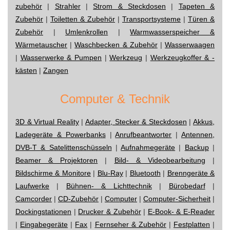
zubehör
|
Strahler
|
Strom & Steckdosen
|
Tapeten &
Zubehör
|
Toiletten & Zubehör
|
Transportsysteme
|
Türen &
Zubehör
|
Umlenkrollen
|
Warmwasserspeicher &
Wärmetauscher
|
Waschbecken & Zubehör
|
Wasserwaagen
|
Wasserwerke & Pumpen
|
Werkzeug
|
Werkzeugkoffer & -
kästen
|
Zangen
Computer & Technik
3D & Virtual Reality
|
Adapter, Stecker & Steckdosen
|
Akkus,
Ladegeräte & Powerbanks
|
Anrufbeantworter
|
Antennen,
DVB-T & Satelittenschüsseln
|
Aufnahmegeräte
|
Backup
|
Beamer & Projektoren
|
Bild- & Videobearbeitung
|
Bildschirme & Monitore
|
Blu-Ray
|
Bluetooth
|
Brenngeräte &
Laufwerke
|
Bühnen- & Lichttechnik
|
Bürobedarf
|
Camcorder
|
CD-Zubehör
|
Computer
|
Computer-Sicherheit
|
Dockingstationen
|
Drucker & Zubehör
|
E-Book- & E-Reader
|
Eingabegeräte
|
Fax
|
Fernseher & Zubehör
|
Festplatten
|