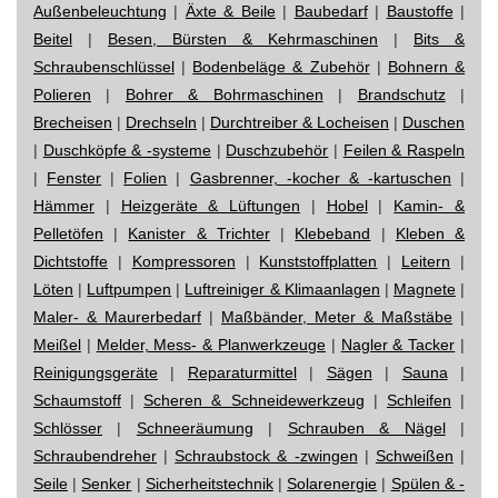
Außenbeleuchtung
|
Äxte & Beile
|
Baubedarf
|
Baustoffe
|
Beitel
|
Besen, Bürsten & Kehrmaschinen
|
Bits &
Schraubenschlüssel
|
Bodenbeläge & Zubehör
|
Bohnern &
Polieren
|
Bohrer & Bohrmaschinen
|
Brandschutz
|
Brecheisen
|
Drechseln
|
Durchtreiber & Locheisen
|
Duschen
|
Duschköpfe & -systeme
|
Duschzubehör
|
Feilen & Raspeln
|
Fenster
|
Folien
|
Gasbrenner, -kocher & -kartuschen
|
Hämmer
|
Heizgeräte & Lüftungen
|
Hobel
|
Kamin- &
Pelletöfen
|
Kanister & Trichter
|
Klebeband
|
Kleben &
Dichtstoffe
|
Kompressoren
|
Kunststoffplatten
|
Leitern
|
Löten
|
Luftpumpen
|
Luftreiniger & Klimaanlagen
|
Magnete
|
Maler- & Maurerbedarf
|
Maßbänder, Meter & Maßstäbe
|
Meißel
|
Melder, Mess- & Planwerkzeuge
|
Nagler & Tacker
|
Reinigungsgeräte
|
Reparaturmittel
|
Sägen
|
Sauna
|
Schaumstoff
|
Scheren & Schneidewerkzeug
|
Schleifen
|
Schlösser
|
Schneeräumung
|
Schrauben & Nägel
|
Schraubendreher
|
Schraubstock & -zwingen
|
Schweißen
|
Seile
|
Senker
|
Sicherheitstechnik
|
Solarenergie
|
Spülen & -