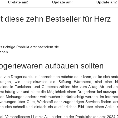
Update am:
Update am:
Update am:
zt diese zehn Bestseller für Herz
 richtige Produkt erst nachdem sie
haben.
rogeriewaren aufbauen sollten
ts von Drogerieartikeln übernehmen möchte oder kann, sollte sich and
tungen, wie beispielsweise die Stiftung Warentest, sind eine hil
ssionelle Funktions- und Gütetests zählen hier zum Alltag. Ab und an
häufig vor und bietet die Möglichkeit einen Drogerieartikel auszupro
 Meinungen anderer Verbraucher berücksichtigt werden. Im Internet 
ertungen über Güte, Werkstoff oder zugehörigen Services finden las
 sich schnell und einfach ein ausführliches Bild über einen Artikel 
 zzgl. Versandkosten | Letzte Aktualisierung der Produktboxen am: 2024-