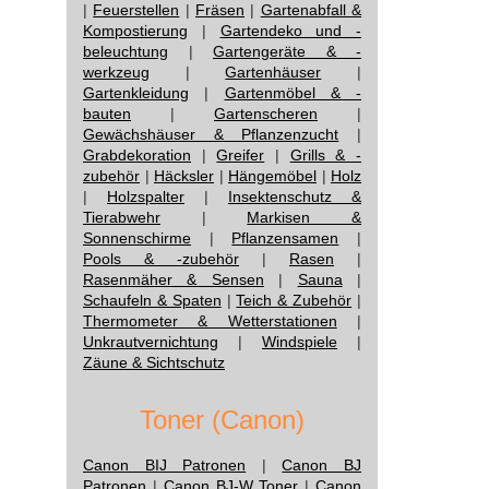
|
Feuerstellen
|
Fräsen
|
Gartenabfall &
Kompostierung
|
Gartendeko und -
beleuchtung
|
Gartengeräte & -
werkzeug
|
Gartenhäuser
|
Gartenkleidung
|
Gartenmöbel & -
bauten
|
Gartenscheren
|
Gewächshäuser & Pflanzenzucht
|
Grabdekoration
|
Greifer
|
Grills & -
zubehör
|
Häcksler
|
Hängemöbel
|
Holz
|
Holzspalter
|
Insektenschutz &
Tierabwehr
|
Markisen &
Sonnenschirme
|
Pflanzensamen
|
Pools & -zubehör
|
Rasen
|
Rasenmäher & Sensen
|
Sauna
|
Schaufeln & Spaten
|
Teich & Zubehör
|
Thermometer & Wetterstationen
|
Unkrautvernichtung
|
Windspiele
|
Zäune & Sichtschutz
Toner (Canon)
Canon BIJ Patronen
|
Canon BJ
Patronen
|
Canon BJ-W Toner
|
Canon