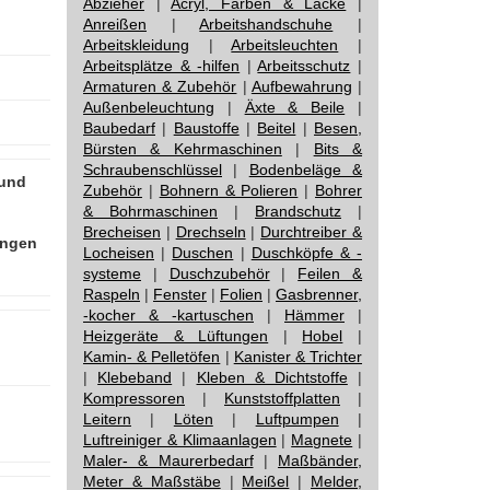
Abzieher
|
Acryl, Farben & Lacke
|
Anreißen
|
Arbeitshandschuhe
|
Arbeitskleidung
|
Arbeitsleuchten
|
Arbeitsplätze & -hilfen
|
Arbeitsschutz
|
Armaturen & Zubehör
|
Aufbewahrung
|
Außenbeleuchtung
|
Äxte & Beile
|
Baubedarf
|
Baustoffe
|
Beitel
|
Besen,
Bürsten & Kehrmaschinen
|
Bits &
Schraubenschlüssel
|
Bodenbeläge &
 und
Zubehör
|
Bohnern & Polieren
|
Bohrer
& Bohrmaschinen
|
Brandschutz
|
Brecheisen
|
Drechseln
|
Durchtreiber &
ungen
Locheisen
|
Duschen
|
Duschköpfe & -
systeme
|
Duschzubehör
|
Feilen &
Raspeln
|
Fenster
|
Folien
|
Gasbrenner,
-kocher & -kartuschen
|
Hämmer
|
Heizgeräte & Lüftungen
|
Hobel
|
Kamin- & Pelletöfen
|
Kanister & Trichter
|
Klebeband
|
Kleben & Dichtstoffe
|
Kompressoren
|
Kunststoffplatten
|
Leitern
|
Löten
|
Luftpumpen
|
Luftreiniger & Klimaanlagen
|
Magnete
|
Maler- & Maurerbedarf
|
Maßbänder,
Meter & Maßstäbe
|
Meißel
|
Melder,