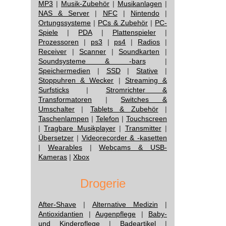
MP3
|
Musik-Zubehör
|
Musikanlagen
|
NAS & Server
|
NFC
|
Nintendo
|
Ortungssysteme
|
PCs & Zubehör
|
PC-
Spiele
|
PDA
|
Plattenspieler
|
Prozessoren
|
ps3
|
ps4
|
Radios
|
Receiver
|
Scanner
|
Soundkarten
|
Soundsysteme & -bars
|
Speichermedien
|
SSD
|
Stative
|
Stoppuhren & Wecker
|
Streaming &
Surfsticks
|
Stromrichter &
Transformatoren
|
Switches &
Umschalter
|
Tablets & Zubehör
|
Taschenlampen
|
Telefon
|
Touchscreen
|
Tragbare Musikplayer
|
Transmitter
|
Übersetzer
|
Videorecorder & -kasetten
|
Wearables
|
Webcams & USB-
Kameras
|
Xbox
Drogerie
After-Shave
|
Alternative Medizin
|
Antioxidantien
|
Augenpflege
|
Baby-
und Kinderpflege
|
Badeartikel
|