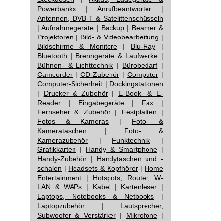
Powerbanks
|
Anrufbeantworter
|
Antennen, DVB-T & Satelittenschüsseln
|
Aufnahmegeräte
|
Backup
|
Beamer &
Projektoren
|
Bild- & Videobearbeitung
|
Bildschirme & Monitore
|
Blu-Ray
|
Bluetooth
|
Brenngeräte & Laufwerke
|
Bühnen- & Lichttechnik
|
Bürobedarf
|
Camcorder
|
CD-Zubehör
|
Computer
|
Computer-Sicherheit
|
Dockingstationen
|
Drucker & Zubehör
|
E-Book- & E-
Reader
|
Eingabegeräte
|
Fax
|
Fernseher & Zubehör
|
Festplatten
|
Fotos & Kameras
|
Foto- &
Kamerataschen
|
Foto- &
Kamerazubehör
|
Funktechnik
|
Grafikkarten
|
Handy & Smartphone
|
Handy-Zubehör
|
Handytaschen und -
schalen
|
Headsets & Kopfhörer
|
Home
Entertainment
|
Hotspots, Router, W-
LAN & WAPs
|
Kabel
|
Kartenleser
|
Laptops, Notebooks & Netbooks
|
Laptopzubehör
|
Lautsprecher,
Subwoofer & Verstärker
|
Mikrofone
|