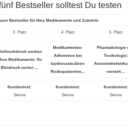
ünf Bestseller solltest Du testen
mazon Bestseller für Herz Medikamente und Zubehör
3. Platz
4. Platz
5. Platz
Medikamenten-
Pharmakologie
luthochdruck senken
Adherence bei
Toxikologie:
hne Medikamente: Ihr
kardiovaskulären
Arzneimittelwirk
Blutdruck-runter-…
Risikopatienten...
versteh…
Kundentest:
Kundentest:
Kundentest:
Sterne
Sterne
Sterne