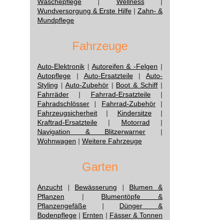
Wäschepflege
|
Wellness
|
Wundversorgung & Erste Hilfe
|
Zahn- &
Mundpflege
Fahrzeuge
Auto-Elektronik
|
Autoreifen & -Felgen
|
Autopflege
|
Auto-Ersatzteile
|
Auto-
Styling
|
Auto-Zubehör
|
Boot & Schiff
|
Fahrräder
|
Fahrrad-Ersatzteile
|
Fahradschlösser
|
Fahrrad-Zubehör
|
Fahrzeugsicherheit
|
Kindersitze
|
Kraftrad-Ersatzteile
|
Motorrad
|
Navigation & Blitzerwarner
|
Wohnwagen
|
Weitere Fahrzeuge
Garten
Anzucht
|
Bewässerung
|
Blumen &
Pflanzen
|
Blumentöpfe &
Pflanzengefäße
|
Dünger &
Bodenpflege
|
Ernten
|
Fässer & Tonnen