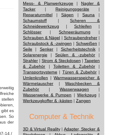
Mess- & Planwerkzeuge
|
Nagler &
Tacker
|
Reinigungsgeräte
|
Reparaturmittel
|
Sägen
|
Sauna
|
Schaumstoff
|
Scheren &
Schneidewerkzeug
|
Schleifen
|
Schlösser
|
Schneeräumung
|
Schrauben & Nägel
|
Schraubendreher
|
Schraubstock & -zwingen
|
Schweißen
|
Seile
|
Senker
|
Sicherheitstechnik
|
Solarenergie
|
Spülen & -zubehör
|
Strahler
|
Strom & Steckdosen
|
Tapeten
& Zubehör
|
Toiletten & Zubehör
|
Transportsysteme
|
Türen & Zubehör
|
Umlenkrollen
|
Warmwasserspeicher &
Wärmetauscher
|
Waschbecken &
erweitig
Zubehör
|
Wasserwaagen
|
freiche
Wasserwerke & Pumpen
|
Werkzeug
|
 stellen
Werkzeugkoffer & -kästen
|
Zangen
bieren,
gibt es
Computer & Technik
sen. So
aus der
3D & Virtual Reality
|
Adapter, Stecker &
07-14 /
Steckdosen
|
Akkus, Ladegeräte &