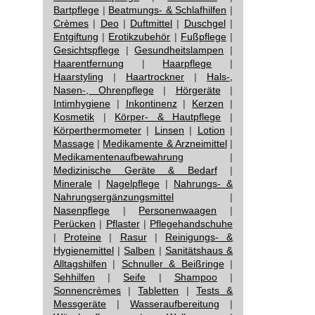
Bartpflege
|
Beatmungs- & Schlafhilfen
|
Crèmes
|
Deo
|
Duftmittel
|
Duschgel
|
Entgiftung
|
Erotikzubehör
|
Fußpflege
|
Gesichtspflege
|
Gesundheitslampen
|
Haarentfernung
|
Haarpflege
|
Haarstyling
|
Haartrockner
|
Hals-,
Nasen-, Ohrenpflege
|
Hörgeräte
|
Intimhygiene
|
Inkontinenz
|
Kerzen
|
Kosmetik
|
Körper- & Hautpflege
|
Körperthermometer
|
Linsen
|
Lotion
|
Massage
|
Medikamente & Arzneimittel
|
Medikamentenaufbewahrung
|
Medizinische Geräte & Bedarf
|
Minerale
|
Nagelpflege
|
Nahrungs- &
Nahrungsergänzungsmittel
|
Nasenpflege
|
Personenwaagen
|
Perücken
|
Pflaster
|
Pflegehandschuhe
|
Proteine
|
Rasur
|
Reinigungs- &
Hygienemittel
|
Salben
|
Sanitätshaus &
Alltagshilfen
|
Schnuller & Beißringe
|
Sehhilfen
|
Seife
|
Shampoo
|
Sonnencrèmes
|
Tabletten
|
Tests &
Messgeräte
|
Wasseraufbereitung
|