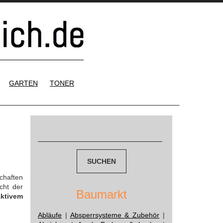
GARTEN
TONER
Suchen
nach:
chaften
cht der
Baumarkt
aktivem
Abläufe
|
Absperrsysteme & Zubehör
|