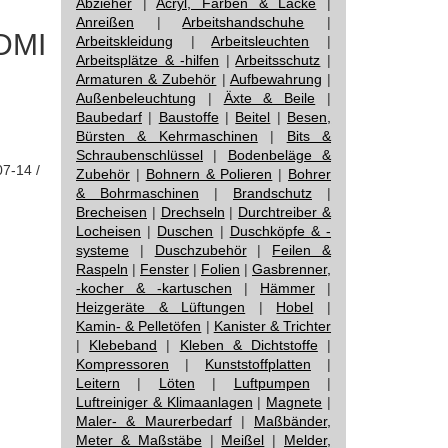
Abzieher
|
Acryl, Farben & Lacke
|
Anreißen
|
Arbeitshandschuhe
|
HDMI
Arbeitskleidung
|
Arbeitsleuchten
|
Arbeitsplätze & -hilfen
|
Arbeitsschutz
|
Armaturen & Zubehör
|
Aufbewahrung
|
Außenbeleuchtung
|
Äxte & Beile
|
Baubedarf
|
Baustoffe
|
Beitel
|
Besen,
Bürsten & Kehrmaschinen
|
Bits &
Schraubenschlüssel
|
Bodenbeläge &
07-14 /
Zubehör
|
Bohnern & Polieren
|
Bohrer
& Bohrmaschinen
|
Brandschutz
|
Brecheisen
|
Drechseln
|
Durchtreiber &
Locheisen
|
Duschen
|
Duschköpfe & -
systeme
|
Duschzubehör
|
Feilen &
Raspeln
|
Fenster
|
Folien
|
Gasbrenner,
-kocher & -kartuschen
|
Hämmer
|
Heizgeräte & Lüftungen
|
Hobel
|
Kamin- & Pelletöfen
|
Kanister & Trichter
|
Klebeband
|
Kleben & Dichtstoffe
|
Kompressoren
|
Kunststoffplatten
|
Leitern
|
Löten
|
Luftpumpen
|
Luftreiniger & Klimaanlagen
|
Magnete
|
Maler- & Maurerbedarf
|
Maßbänder,
Meter & Maßstäbe
|
Meißel
|
Melder,