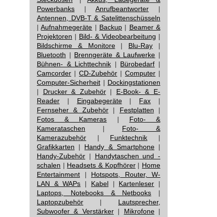
Powerbanks
|
Anrufbeantworter
|
Antennen, DVB-T & Satelittenschüsseln
|
Aufnahmegeräte
|
Backup
|
Beamer &
Projektoren
|
Bild- & Videobearbeitung
|
Bildschirme & Monitore
|
Blu-Ray
|
Bluetooth
|
Brenngeräte & Laufwerke
|
Bühnen- & Lichttechnik
|
Bürobedarf
|
Camcorder
|
CD-Zubehör
|
Computer
|
Computer-Sicherheit
|
Dockingstationen
|
Drucker & Zubehör
|
E-Book- & E-
Reader
|
Eingabegeräte
|
Fax
|
Fernseher & Zubehör
|
Festplatten
|
Fotos & Kameras
|
Foto- &
Kamerataschen
|
Foto- &
Kamerazubehör
|
Funktechnik
|
Grafikkarten
|
Handy & Smartphone
|
Handy-Zubehör
|
Handytaschen und -
schalen
|
Headsets & Kopfhörer
|
Home
Entertainment
|
Hotspots, Router, W-
LAN & WAPs
|
Kabel
|
Kartenleser
|
Laptops, Notebooks & Netbooks
|
Laptopzubehör
|
Lautsprecher,
Subwoofer & Verstärker
|
Mikrofone
|