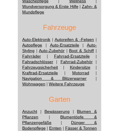
Wäschepflege
|
Wellness
|
Wundversorgung & Erste Hilfe
|
Zahn- &
Mundpflege
Fahrzeuge
Auto-Elektronik
|
Autoreifen & -Felgen
|
Autopflege
|
Auto-Ersatzteile
|
Auto-
Styling
|
Auto-Zubehör
|
Boot & Schiff
|
Fahrräder
|
Fahrrad-Ersatzteile
|
Fahradschlösser
|
Fahrrad-Zubehör
|
Fahrzeugsicherheit
|
Kindersitze
|
Kraftrad-Ersatzteile
|
Motorrad
|
Navigation & Blitzerwarner
|
Wohnwagen
|
Weitere Fahrzeuge
Garten
Anzucht
|
Bewässerung
|
Blumen &
Pflanzen
|
Blumentöpfe &
Pflanzengefäße
|
Dünger &
Bodenpflege
|
Ernten
|
Fässer & Tonnen