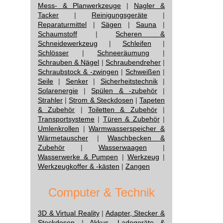
Mess- & Planwerkzeuge
|
Nagler &
Tacker
|
Reinigungsgeräte
|
Reparaturmittel
|
Sägen
|
Sauna
|
Schaumstoff
|
Scheren &
Schneidewerkzeug
|
Schleifen
|
Schlösser
|
Schneeräumung
|
Schrauben & Nägel
|
Schraubendreher
|
Schraubstock & -zwingen
|
Schweißen
|
Seile
|
Senker
|
Sicherheitstechnik
|
Solarenergie
|
Spülen & -zubehör
|
Strahler
|
Strom & Steckdosen
|
Tapeten
& Zubehör
|
Toiletten & Zubehör
|
Transportsysteme
|
Türen & Zubehör
|
Umlenkrollen
|
Warmwasserspeicher &
Wärmetauscher
|
Waschbecken &
Zubehör
|
Wasserwaagen
|
Wasserwerke & Pumpen
|
Werkzeug
|
Werkzeugkoffer & -kästen
|
Zangen
Computer & Technik
3D & Virtual Reality
|
Adapter, Stecker &
Steckdosen
|
Akkus, Ladegeräte &