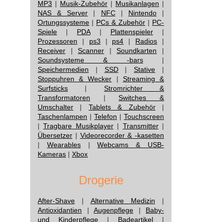
MP3
|
Musik-Zubehör
|
Musikanlagen
|
NAS & Server
|
NFC
|
Nintendo
|
Ortungssysteme
|
PCs & Zubehör
|
PC-
Spiele
|
PDA
|
Plattenspieler
|
Prozessoren
|
ps3
|
ps4
|
Radios
|
Receiver
|
Scanner
|
Soundkarten
|
Soundsysteme & -bars
|
Speichermedien
|
SSD
|
Stative
|
Stoppuhren & Wecker
|
Streaming &
Surfsticks
|
Stromrichter &
Transformatoren
|
Switches &
Umschalter
|
Tablets & Zubehör
|
Taschenlampen
|
Telefon
|
Touchscreen
|
Tragbare Musikplayer
|
Transmitter
|
Übersetzer
|
Videorecorder & -kasetten
|
Wearables
|
Webcams & USB-
Kameras
|
Xbox
Drogerie
After-Shave
|
Alternative Medizin
|
Antioxidantien
|
Augenpflege
|
Baby-
und Kinderpflege
|
Badeartikel
|