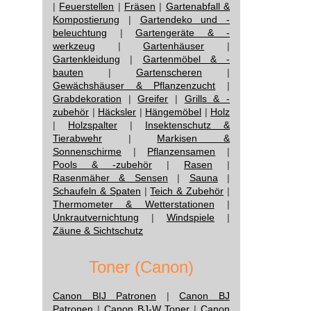
|
Feuerstellen
|
Fräsen
|
Gartenabfall &
Kompostierung
|
Gartendeko und -
beleuchtung
|
Gartengeräte & -
werkzeug
|
Gartenhäuser
|
Gartenkleidung
|
Gartenmöbel & -
bauten
|
Gartenscheren
|
Gewächshäuser & Pflanzenzucht
|
Grabdekoration
|
Greifer
|
Grills & -
zubehör
|
Häcksler
|
Hängemöbel
|
Holz
|
Holzspalter
|
Insektenschutz &
Tierabwehr
|
Markisen &
Sonnenschirme
|
Pflanzensamen
|
Pools & -zubehör
|
Rasen
|
Rasenmäher & Sensen
|
Sauna
|
Schaufeln & Spaten
|
Teich & Zubehör
|
Thermometer & Wetterstationen
|
Unkrautvernichtung
|
Windspiele
|
Zäune & Sichtschutz
Toner (Canon)
Canon BIJ Patronen
|
Canon BJ
Patronen
|
Canon BJ-W Toner
|
Canon