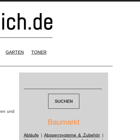
GARTEN
TONER
Suchen
nach:
gen und
Baumarkt
Abläufe
|
Absperrsysteme & Zubehör
|