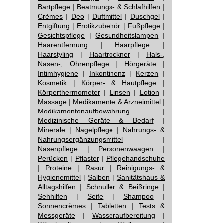
Bartpflege
|
Beatmungs- & Schlafhilfen
|
Crèmes
|
Deo
|
Duftmittel
|
Duschgel
|
Entgiftung
|
Erotikzubehör
|
Fußpflege
|
Gesichtspflege
|
Gesundheitslampen
|
Haarentfernung
|
Haarpflege
|
Haarstyling
|
Haartrockner
|
Hals-,
Nasen-, Ohrenpflege
|
Hörgeräte
|
Intimhygiene
|
Inkontinenz
|
Kerzen
|
Kosmetik
|
Körper- & Hautpflege
|
Körperthermometer
|
Linsen
|
Lotion
|
Massage
|
Medikamente & Arzneimittel
|
Medikamentenaufbewahrung
|
Medizinische Geräte & Bedarf
|
Minerale
|
Nagelpflege
|
Nahrungs- &
Nahrungsergänzungsmittel
|
Nasenpflege
|
Personenwaagen
|
Perücken
|
Pflaster
|
Pflegehandschuhe
|
Proteine
|
Rasur
|
Reinigungs- &
Hygienemittel
|
Salben
|
Sanitätshaus &
Alltagshilfen
|
Schnuller & Beißringe
|
Sehhilfen
|
Seife
|
Shampoo
|
Sonnencrèmes
|
Tabletten
|
Tests &
Messgeräte
|
Wasseraufbereitung
|