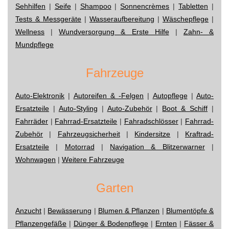
Sehhilfen
|
Seife
|
Shampoo
|
Sonnencrèmes
|
Tabletten
|
Tests & Messgeräte
|
Wasseraufbereitung
|
Wäschepflege
|
Wellness
|
Wundversorgung & Erste Hilfe
|
Zahn- &
Mundpflege
Fahrzeuge
Auto-Elektronik
|
Autoreifen & -Felgen
|
Autopflege
|
Auto-
Ersatzteile
|
Auto-Styling
|
Auto-Zubehör
|
Boot & Schiff
|
Fahrräder
|
Fahrrad-Ersatzteile
|
Fahradschlösser
|
Fahrrad-
Zubehör
|
Fahrzeugsicherheit
|
Kindersitze
|
Kraftrad-
Ersatzteile
|
Motorrad
|
Navigation & Blitzerwarner
|
Wohnwagen
|
Weitere Fahrzeuge
Garten
Anzucht
|
Bewässerung
|
Blumen & Pflanzen
|
Blumentöpfe &
Pflanzengefäße
|
Dünger & Bodenpflege
|
Ernten
|
Fässer &