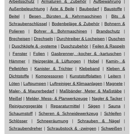
Arbeitsschutz
|
Armaturen & Zubehör
|
Aufbewahrung
|
Außenbeleuchtung
|
Äxte & Beile
|
Baubedarf
|
Baustoffe
|
Beitel
|
Besen, Bürsten & Kehrmaschinen
|
Bits &
Schraubenschlüssel
|
Bodenbeläge & Zubehör
|
Bohnern &
Polieren
|
Bohrer & Bohrmaschinen
|
Brandschutz
|
Brecheisen
|
Drechseln
|
Durchtreiber & Locheisen
|
Duschen
|
Duschköpfe & -systeme
|
Duschzubehör
|
Feilen & Raspeln
|
Fenster
|
Folien
|
Gasbrenner, -kocher & -kartuschen
|
Hämmer
|
Heizgeräte & Lüftungen
|
Hobel
|
Kamin- &
Pelletöfen
|
Kanister & Trichter
|
Klebeband
|
Kleben &
Dichtstoffe
|
Kompressoren
|
Kunststoffplatten
|
Leitern
|
Löten
|
Luftpumpen
|
Luftreiniger & Klimaanlagen
|
Magnete
|
Maler- & Maurerbedarf
|
Maßbänder, Meter & Maßstäbe
|
Meißel
|
Melder, Mess- & Planwerkzeuge
|
Nagler & Tacker
|
Reinigungsgeräte
|
Reparaturmittel
|
Sägen
|
Sauna
|
Schaumstoff
|
Scheren & Schneidewerkzeug
|
Schleifen
|
Schlösser
|
Schneeräumung
|
Schrauben & Nägel
|
Schraubendreher
|
Schraubstock & -zwingen
|
Schweißen
|