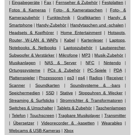
|
Eingabegeräte
|
Fax
|
Fernseher & Zubehör
|
Festplatten
|
Fotos & Kameras
|
Foto- & Kamerataschen
|
Foto- &
Kamerazubehör
|
Funktechnik
|
Grafikkarten
|
Handy &
Smartphone
|
Handy-Zubehör
|
Handytaschen und -schalen
|
Headsets & Kopfhörer
|
Home Entertainment
|
Hotspots,
Router, W-LAN & WAPs
|
Kabel
|
Kartenleser
|
Laptops,
Notebooks & Netbooks
|
Laptopzubehör
|
Lautsprecher,
Subwoofer & Verstärker
|
Mikrofone
|
MP3
|
Musik-Zubehör
|
Musikanlagen
|
NAS & Server
|
NFC
|
Nintendo
|
Ortungssysteme
|
PCs & Zubehör
|
PC-Spiele
|
PDA
|
Plattenspieler
|
Prozessoren
|
ps3
|
ps4
|
Radios
|
Receiver
|
Scanner
|
Soundkarten
|
Soundsysteme & -bars
|
Speichermedien
|
SSD
|
Stative
|
Stoppuhren & Wecker
|
Streaming & Surfsticks
|
Stromrichter & Transformatoren
|
Switches & Umschalter
|
Tablets & Zubehör
|
Taschenlampen
|
Telefon
|
Touchscreen
|
Tragbare Musikplayer
|
Transmitter
|
Übersetzer
|
Videorecorder & -kasetten
|
Wearables
|
Webcams & USB-Kameras
|
Xbox