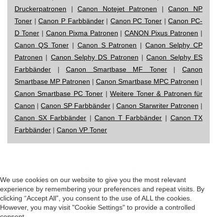
Druckerpatronen
|
Canon Notejet Patronen
|
Canon NP
Toner
|
Canon P Farbbänder
|
Canon PC Toner
|
Canon PC-
D Toner
|
Canon Pixma Patronen
|
CANON Pixus Patronen
|
Canon QS Toner
|
Canon S Patronen
|
Canon Selphy CP
Patronen
|
Canon Selphy DS Patronen
|
Canon Selphy ES
Farbbänder
|
Canon Smartbase MF Toner
|
Canon
Smartbase MP Patronen
|
Canon Smartbase MPC Patronen
|
Canon Smartbase PC Toner
|
Weitere Toner & Patronen für
Canon
|
Canon SP Farbbänder
|
Canon Starwriter Patronen
|
Canon SX Farbbänder
|
Canon T Farbbänder
|
Canon TX
Farbbänder
|
Canon VP Toner
Impressum
|
Datenschutz
|
Startseite
We use cookies on our website to give you the most relevant
experience by remembering your preferences and repeat visits. By
clicking “Accept All”, you consent to the use of ALL the cookies.
However, you may visit "Cookie Settings" to provide a controlled
consent.