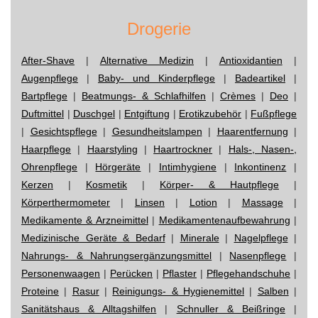
Drogerie
After-Shave
|
Alternative Medizin
|
Antioxidantien
|
Augenpflege
|
Baby- und Kinderpflege
|
Badeartikel
|
Bartpflege
|
Beatmungs- & Schlafhilfen
|
Crèmes
|
Deo
|
Duftmittel
|
Duschgel
|
Entgiftung
|
Erotikzubehör
|
Fußpflege
|
Gesichtspflege
|
Gesundheitslampen
|
Haarentfernung
|
Haarpflege
|
Haarstyling
|
Haartrockner
|
Hals-, Nasen-,
Ohrenpflege
|
Hörgeräte
|
Intimhygiene
|
Inkontinenz
|
Kerzen
|
Kosmetik
|
Körper- & Hautpflege
|
Körperthermometer
|
Linsen
|
Lotion
|
Massage
|
Medikamente & Arzneimittel
|
Medikamentenaufbewahrung
|
Medizinische Geräte & Bedarf
|
Minerale
|
Nagelpflege
|
Nahrungs- & Nahrungsergänzungsmittel
|
Nasenpflege
|
Personenwaagen
|
Perücken
|
Pflaster
|
Pflegehandschuhe
|
Proteine
|
Rasur
|
Reinigungs- & Hygienemittel
|
Salben
|
Sanitätshaus & Alltagshilfen
|
Schnuller & Beißringe
|