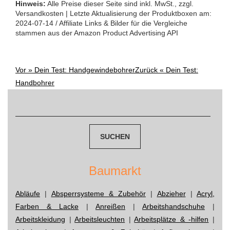
Hinweis:
Alle Preise dieser Seite sind inkl. MwSt., zzgl.
Versandkosten | Letzte Aktualisierung der Produktboxen am:
2024-07-14 / Affiliate Links & Bilder für die Vergleiche
stammen aus der Amazon Product Advertising API
Vor »
Dein Test: Handgewindebohrer
Zurück «
Dein Test:
Post
Handbohrer
Suchen
navigation
nach:
Baumarkt
Abläufe
|
Absperrsysteme & Zubehör
|
Abzieher
|
Acryl,
Farben & Lacke
|
Anreißen
|
Arbeitshandschuhe
|
Arbeitskleidung
|
Arbeitsleuchten
|
Arbeitsplätze & -hilfen
|