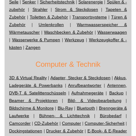
Seile
|
Senker
|
Sicherheitstechnik
|
Solarenergie
|
Spülen & -
zubehör
|
Strahler
|
Strom & Steckdosen
|
Tapeten &
Zubehör
|
Toiletten & Zubehör
|
Transportsysteme
|
Türen &
Zubehör
|
Umlenkrollen
|
Warmwasserspeicher &
Wärmetauscher
|
Waschbecken & Zubehör
|
Wasserwaagen
|
Wasserwerke & Pumpen
|
Werkzeug
|
Werkzeugkoffer & -
kästen
|
Zangen
Computer & Technik
3D & Virtual Reality
|
Adapter, Stecker & Steckdosen
|
Akkus,
Ladegeräte & Powerbanks
|
Anrufbeantworter
|
Antennen,
DVB-T & Satelittenschüsseln
|
Aufnahmegeräte
|
Backup
|
Beamer & Projektoren
|
Bild- & Videobearbeitung
|
Bildschirme & Monitore
|
Blu-Ray
|
Bluetooth
|
Brenngeräte &
Laufwerke
|
Bühnen- & Lichttechnik
|
Bürobedarf
|
Camcorder
|
CD-Zubehör
|
Computer
|
Computer-Sicherheit
|
Dockingstationen
|
Drucker & Zubehör
|
E-Book- & E-Reader