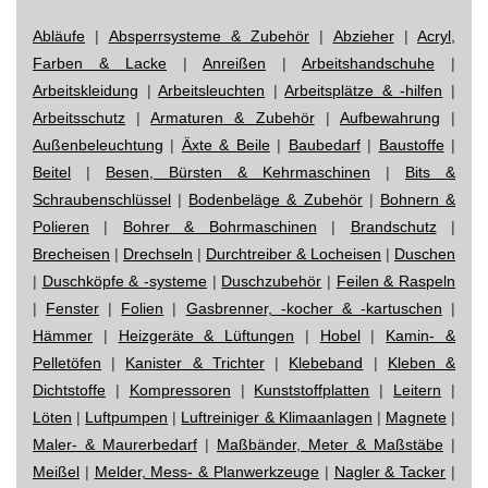
Abläufe
|
Absperrsysteme & Zubehör
|
Abzieher
|
Acryl,
Farben & Lacke
|
Anreißen
|
Arbeitshandschuhe
|
Arbeitskleidung
|
Arbeitsleuchten
|
Arbeitsplätze & -hilfen
|
Arbeitsschutz
|
Armaturen & Zubehör
|
Aufbewahrung
|
Außenbeleuchtung
|
Äxte & Beile
|
Baubedarf
|
Baustoffe
|
Beitel
|
Besen, Bürsten & Kehrmaschinen
|
Bits &
Schraubenschlüssel
|
Bodenbeläge & Zubehör
|
Bohnern &
Polieren
|
Bohrer & Bohrmaschinen
|
Brandschutz
|
Brecheisen
|
Drechseln
|
Durchtreiber & Locheisen
|
Duschen
|
Duschköpfe & -systeme
|
Duschzubehör
|
Feilen & Raspeln
|
Fenster
|
Folien
|
Gasbrenner, -kocher & -kartuschen
|
Hämmer
|
Heizgeräte & Lüftungen
|
Hobel
|
Kamin- &
Pelletöfen
|
Kanister & Trichter
|
Klebeband
|
Kleben &
Dichtstoffe
|
Kompressoren
|
Kunststoffplatten
|
Leitern
|
Löten
|
Luftpumpen
|
Luftreiniger & Klimaanlagen
|
Magnete
|
Maler- & Maurerbedarf
|
Maßbänder, Meter & Maßstäbe
|
Meißel
|
Melder, Mess- & Planwerkzeuge
|
Nagler & Tacker
|