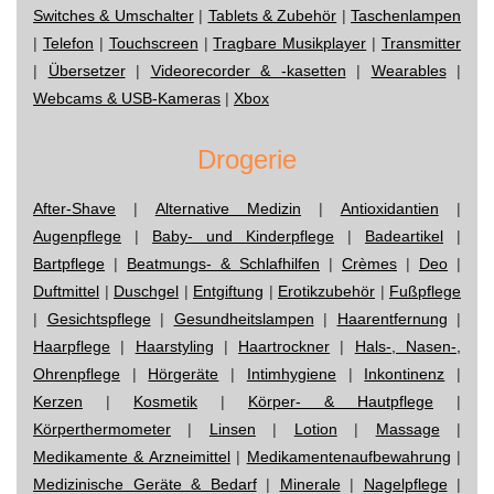
Switches & Umschalter
|
Tablets & Zubehör
|
Taschenlampen
|
Telefon
|
Touchscreen
|
Tragbare Musikplayer
|
Transmitter
|
Übersetzer
|
Videorecorder & -kasetten
|
Wearables
|
Webcams & USB-Kameras
|
Xbox
Drogerie
After-Shave
|
Alternative Medizin
|
Antioxidantien
|
Augenpflege
|
Baby- und Kinderpflege
|
Badeartikel
|
Bartpflege
|
Beatmungs- & Schlafhilfen
|
Crèmes
|
Deo
|
Duftmittel
|
Duschgel
|
Entgiftung
|
Erotikzubehör
|
Fußpflege
|
Gesichtspflege
|
Gesundheitslampen
|
Haarentfernung
|
Haarpflege
|
Haarstyling
|
Haartrockner
|
Hals-, Nasen-,
Ohrenpflege
|
Hörgeräte
|
Intimhygiene
|
Inkontinenz
|
Kerzen
|
Kosmetik
|
Körper- & Hautpflege
|
Körperthermometer
|
Linsen
|
Lotion
|
Massage
|
Medikamente & Arzneimittel
|
Medikamentenaufbewahrung
|
Medizinische Geräte & Bedarf
|
Minerale
|
Nagelpflege
|