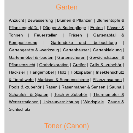
Garten
Anzucht
|
Bewässerung
|
Blumen & Pflanzen
|
Blumentöpfe &
Pflanzengefäße
|
Dünger & Bodenpflege
|
Ernten
|
Fässer &
Tonnen
|
Feuerstellen
|
Fräsen
|
Gartenabfall &
Kompostierung
|
Gartendeko und -beleuchtung
|
Gartengeräte & -werkzeug
|
Gartenhäuser
|
Gartenkleidung
|
Gartenmöbel & -bauten
|
Gartenscheren
|
Gewächshäuser &
Pflanzenzucht
|
Grabdekoration
|
Greifer
|
Grills & -zubehör
|
Häcksler
|
Hängemöbel
|
Holz
|
Holzspalter
|
Insektenschutz
& Tierabwehr
|
Markisen & Sonnenschirme
|
Pflanzensamen
|
Pools & -zubehör
|
Rasen
|
Rasenmäher & Sensen
|
Sauna
|
Schaufeln & Spaten
|
Teich & Zubehör
|
Thermometer &
Wetterstationen
|
Unkrautvernichtung
|
Windspiele
|
Zäune &
Sichtschutz
Toner (Canon)