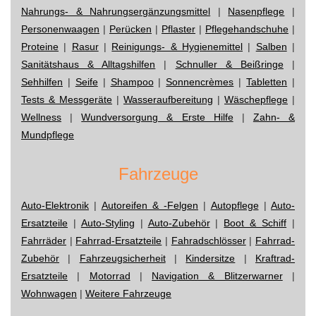
Nahrungs- & Nahrungsergänzungsmittel
|
Nasenpflege
|
Personenwaagen
|
Perücken
|
Pflaster
|
Pflegehandschuhe
|
Proteine
|
Rasur
|
Reinigungs- & Hygienemittel
|
Salben
|
Sanitätshaus & Alltagshilfen
|
Schnuller & Beißringe
|
Sehhilfen
|
Seife
|
Shampoo
|
Sonnencrèmes
|
Tabletten
|
Tests & Messgeräte
|
Wasseraufbereitung
|
Wäschepflege
|
Wellness
|
Wundversorgung & Erste Hilfe
|
Zahn- &
Mundpflege
Fahrzeuge
Auto-Elektronik
|
Autoreifen & -Felgen
|
Autopflege
|
Auto-
Ersatzteile
|
Auto-Styling
|
Auto-Zubehör
|
Boot & Schiff
|
Fahrräder
|
Fahrrad-Ersatzteile
|
Fahradschlösser
|
Fahrrad-
Zubehör
|
Fahrzeugsicherheit
|
Kindersitze
|
Kraftrad-
Ersatzteile
|
Motorrad
|
Navigation & Blitzerwarner
|
Wohnwagen
|
Weitere Fahrzeuge