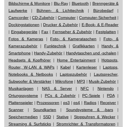
Bildschirme & Monitore
|
Blu-Ray
|
Bluetooth
|
Brenngeräte &
Laufwerke
|
Bühnen- & Lichttechnik
|
Bürobedarf
|
Camcorder
|
CD-Zubehör
|
Computer
|
Computer-Sicherheit
|
Dockingstationen
|
Drucker & Zubehör
|
E-Book- & E-Reader
|
Eingabegeräte
|
Fax
|
Fernseher & Zubehör
|
Festplatten
|
Fotos & Kameras
|
Foto- & Kamerataschen
|
Foto- &
Kamerazubehör
|
Funktechnik
|
Grafikkarten
|
Handy &
Smartphone
|
Handy-Zubehör
|
Handytaschen und -schalen
|
Headsets & Kopfhörer
|
Home Entertainment
|
Hotspots,
Router, W-LAN & WAPs
|
Kabel
|
Kartenleser
|
Laptops,
Notebooks & Netbooks
|
Laptopzubehör
|
Lautsprecher,
Subwoofer & Verstärker
|
Mikrofone
|
MP3
|
Musik-Zubehör
|
Musikanlagen
|
NAS & Server
|
NFC
|
Nintendo
|
Ortungssysteme
|
PCs & Zubehör
|
PC-Spiele
|
PDA
|
Plattenspieler
|
Prozessoren
|
ps3
|
ps4
|
Radios
|
Receiver
|
Scanner
|
Soundkarten
|
Soundsysteme & -bars
|
Speichermedien
|
SSD
|
Stative
|
Stoppuhren & Wecker
|
Streaming & Surfsticks
|
Stromrichter & Transformatoren
|