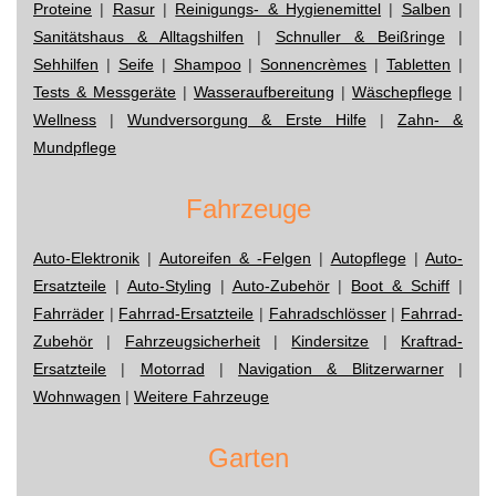
Proteine
|
Rasur
|
Reinigungs- & Hygienemittel
|
Salben
|
Sanitätshaus & Alltagshilfen
|
Schnuller & Beißringe
|
Sehhilfen
|
Seife
|
Shampoo
|
Sonnencrèmes
|
Tabletten
|
Tests & Messgeräte
|
Wasseraufbereitung
|
Wäschepflege
|
Wellness
|
Wundversorgung & Erste Hilfe
|
Zahn- &
Mundpflege
Fahrzeuge
Auto-Elektronik
|
Autoreifen & -Felgen
|
Autopflege
|
Auto-
Ersatzteile
|
Auto-Styling
|
Auto-Zubehör
|
Boot & Schiff
|
Fahrräder
|
Fahrrad-Ersatzteile
|
Fahradschlösser
|
Fahrrad-
Zubehör
|
Fahrzeugsicherheit
|
Kindersitze
|
Kraftrad-
Ersatzteile
|
Motorrad
|
Navigation & Blitzerwarner
|
Wohnwagen
|
Weitere Fahrzeuge
Garten