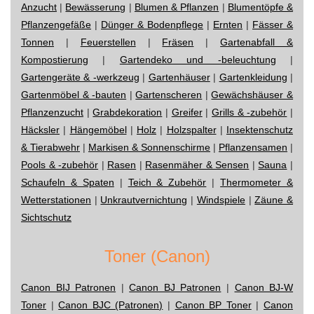
Anzucht
|
Bewässerung
|
Blumen & Pflanzen
|
Blumentöpfe &
Pflanzengefäße
|
Dünger & Bodenpflege
|
Ernten
|
Fässer &
Tonnen
|
Feuerstellen
|
Fräsen
|
Gartenabfall &
Kompostierung
|
Gartendeko und -beleuchtung
|
Gartengeräte & -werkzeug
|
Gartenhäuser
|
Gartenkleidung
|
Gartenmöbel & -bauten
|
Gartenscheren
|
Gewächshäuser &
Pflanzenzucht
|
Grabdekoration
|
Greifer
|
Grills & -zubehör
|
Häcksler
|
Hängemöbel
|
Holz
|
Holzspalter
|
Insektenschutz
& Tierabwehr
|
Markisen & Sonnenschirme
|
Pflanzensamen
|
Pools & -zubehör
|
Rasen
|
Rasenmäher & Sensen
|
Sauna
|
Schaufeln & Spaten
|
Teich & Zubehör
|
Thermometer &
Wetterstationen
|
Unkrautvernichtung
|
Windspiele
|
Zäune &
Sichtschutz
Toner (Canon)
Canon BIJ Patronen
|
Canon BJ Patronen
|
Canon BJ-W
Toner
|
Canon BJC (Patronen)
|
Canon BP Toner
|
Canon