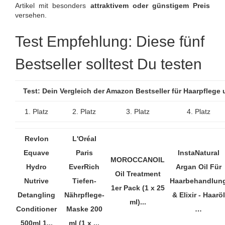
Artikel mit besonders
attraktivem oder günstigem Preis
versehen.
Test Empfehlung: Diese fünf
Bestseller solltest Du testen
Test: Dein Vergleich der Amazon Bestseller für Haarpflege
1. Platz
2. Platz
3. Platz
4. Platz
Revlon
L'Oréal
Equave
Paris
InstaNatural
MOROCCANOIL
Hydro
EverRich
Argan Oil Für
Oil Treatment
Nutrive
Tiefen-
Haarbehandlun
1er Pack (1 x 25
Detangling
Nährpflege-
& Elixir - Haaröl
ml)...
Conditioner
Maske 200
…
500ml 1...
ml (1 x ...