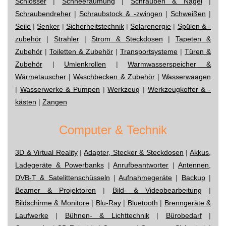
Schlösser
|
Schneeräumung
|
Schrauben & Nägel
|
Schraubendreher
|
Schraubstock & -zwingen
|
Schweißen
|
Seile
|
Senker
|
Sicherheitstechnik
|
Solarenergie
|
Spülen & -
zubehör
|
Strahler
|
Strom & Steckdosen
|
Tapeten &
Zubehör
|
Toiletten & Zubehör
|
Transportsysteme
|
Türen &
Zubehör
|
Umlenkrollen
|
Warmwasserspeicher &
Wärmetauscher
|
Waschbecken & Zubehör
|
Wasserwaagen
|
Wasserwerke & Pumpen
|
Werkzeug
|
Werkzeugkoffer & -
kästen
|
Zangen
Computer & Technik
3D & Virtual Reality
|
Adapter, Stecker & Steckdosen
|
Akkus,
Ladegeräte & Powerbanks
|
Anrufbeantworter
|
Antennen,
DVB-T & Satelittenschüsseln
|
Aufnahmegeräte
|
Backup
|
Beamer & Projektoren
|
Bild- & Videobearbeitung
|
Bildschirme & Monitore
|
Blu-Ray
|
Bluetooth
|
Brenngeräte &
Laufwerke
|
Bühnen- & Lichttechnik
|
Bürobedarf
|