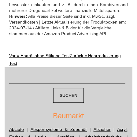
bewusster einkaufen und z. B. durch einen Kombiversand
mehrerer Drogerieartikel weitere finanzielle Mittel sparen.
Hinweis:
Alle Preise dieser Seite sind inkl. MwSt., zzgl.
Versandkosten | Letzte Aktualisierung der Produktboxen am:
2024-07-14 / Affiliate Links & Bilder für die Vergleiche
stammen aus der Amazon Product Advertising API
Vor »
Haaröl ohne Silikone Test
Zurück «
Haarreduzierung
Post
Test
navigation
Suchen
nach:
Baumarkt
Abläufe
|
Absperrsysteme & Zubehör
|
Abzieher
|
Acryl,
Farben & Lacke
|
Anreißen
|
Arbeitshandschuhe
|