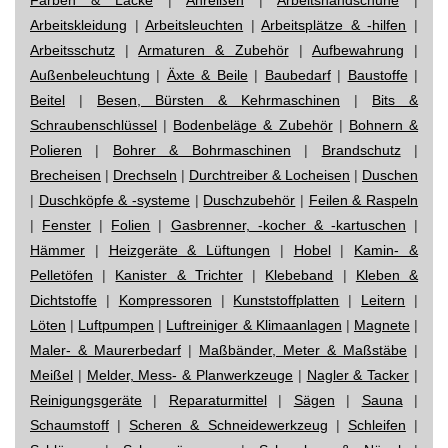
Arbeitskleidung
|
Arbeitsleuchten
|
Arbeitsplätze & -hilfen
|
Arbeitsschutz
|
Armaturen & Zubehör
|
Aufbewahrung
|
Außenbeleuchtung
|
Äxte & Beile
|
Baubedarf
|
Baustoffe
|
Beitel
|
Besen, Bürsten & Kehrmaschinen
|
Bits &
Schraubenschlüssel
|
Bodenbeläge & Zubehör
|
Bohnern &
Polieren
|
Bohrer & Bohrmaschinen
|
Brandschutz
|
Brecheisen
|
Drechseln
|
Durchtreiber & Locheisen
|
Duschen
|
Duschköpfe & -systeme
|
Duschzubehör
|
Feilen & Raspeln
|
Fenster
|
Folien
|
Gasbrenner, -kocher & -kartuschen
|
Hämmer
|
Heizgeräte & Lüftungen
|
Hobel
|
Kamin- &
Pelletöfen
|
Kanister & Trichter
|
Klebeband
|
Kleben &
Dichtstoffe
|
Kompressoren
|
Kunststoffplatten
|
Leitern
|
Löten
|
Luftpumpen
|
Luftreiniger & Klimaanlagen
|
Magnete
|
Maler- & Maurerbedarf
|
Maßbänder, Meter & Maßstäbe
|
Meißel
|
Melder, Mess- & Planwerkzeuge
|
Nagler & Tacker
|
Reinigungsgeräte
|
Reparaturmittel
|
Sägen
|
Sauna
|
Schaumstoff
|
Scheren & Schneidewerkzeug
|
Schleifen
|