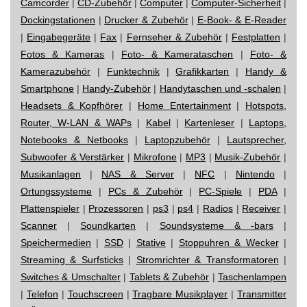
Camcorder
|
CD-Zubehör
|
Computer
|
Computer-Sicherheit
|
Dockingstationen
|
Drucker & Zubehör
|
E-Book- & E-Reader
|
Eingabegeräte
|
Fax
|
Fernseher & Zubehör
|
Festplatten
|
Fotos & Kameras
|
Foto- & Kamerataschen
|
Foto- &
Kamerazubehör
|
Funktechnik
|
Grafikkarten
|
Handy &
Smartphone
|
Handy-Zubehör
|
Handytaschen und -schalen
|
Headsets & Kopfhörer
|
Home Entertainment
|
Hotspots,
Router, W-LAN & WAPs
|
Kabel
|
Kartenleser
|
Laptops,
Notebooks & Netbooks
|
Laptopzubehör
|
Lautsprecher,
Subwoofer & Verstärker
|
Mikrofone
|
MP3
|
Musik-Zubehör
|
Musikanlagen
|
NAS & Server
|
NFC
|
Nintendo
|
Ortungssysteme
|
PCs & Zubehör
|
PC-Spiele
|
PDA
|
Plattenspieler
|
Prozessoren
|
ps3
|
ps4
|
Radios
|
Receiver
|
Scanner
|
Soundkarten
|
Soundsysteme & -bars
|
Speichermedien
|
SSD
|
Stative
|
Stoppuhren & Wecker
|
Streaming & Surfsticks
|
Stromrichter & Transformatoren
|
Switches & Umschalter
|
Tablets & Zubehör
|
Taschenlampen
|
Telefon
|
Touchscreen
|
Tragbare Musikplayer
|
Transmitter