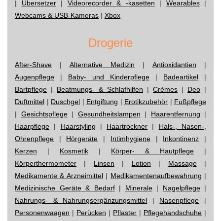
|
Übersetzer
|
Videorecorder & -kasetten
|
Wearables
|
Webcams & USB-Kameras
|
Xbox
Drogerie
After-Shave
|
Alternative Medizin
|
Antioxidantien
|
Augenpflege
|
Baby- und Kinderpflege
|
Badeartikel
|
Bartpflege
|
Beatmungs- & Schlafhilfen
|
Crèmes
|
Deo
|
Duftmittel
|
Duschgel
|
Entgiftung
|
Erotikzubehör
|
Fußpflege
|
Gesichtspflege
|
Gesundheitslampen
|
Haarentfernung
|
Haarpflege
|
Haarstyling
|
Haartrockner
|
Hals-, Nasen-,
Ohrenpflege
|
Hörgeräte
|
Intimhygiene
|
Inkontinenz
|
Kerzen
|
Kosmetik
|
Körper- & Hautpflege
|
Körperthermometer
|
Linsen
|
Lotion
|
Massage
|
Medikamente & Arzneimittel
|
Medikamentenaufbewahrung
|
Medizinische Geräte & Bedarf
|
Minerale
|
Nagelpflege
|
Nahrungs- & Nahrungsergänzungsmittel
|
Nasenpflege
|
Personenwaagen
|
Perücken
|
Pflaster
|
Pflegehandschuhe
|