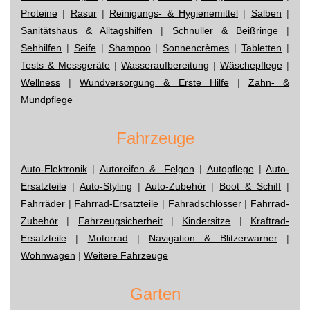
Proteine
|
Rasur
|
Reinigungs- & Hygienemittel
|
Salben
|
Sanitätshaus & Alltagshilfen
|
Schnuller & Beißringe
|
Sehhilfen
|
Seife
|
Shampoo
|
Sonnencrèmes
|
Tabletten
|
Tests & Messgeräte
|
Wasseraufbereitung
|
Wäschepflege
|
Wellness
|
Wundversorgung & Erste Hilfe
|
Zahn- &
Mundpflege
Fahrzeuge
Auto-Elektronik
|
Autoreifen & -Felgen
|
Autopflege
|
Auto-
Ersatzteile
|
Auto-Styling
|
Auto-Zubehör
|
Boot & Schiff
|
Fahrräder
|
Fahrrad-Ersatzteile
|
Fahradschlösser
|
Fahrrad-
Zubehör
|
Fahrzeugsicherheit
|
Kindersitze
|
Kraftrad-
Ersatzteile
|
Motorrad
|
Navigation & Blitzerwarner
|
Wohnwagen
|
Weitere Fahrzeuge
Garten