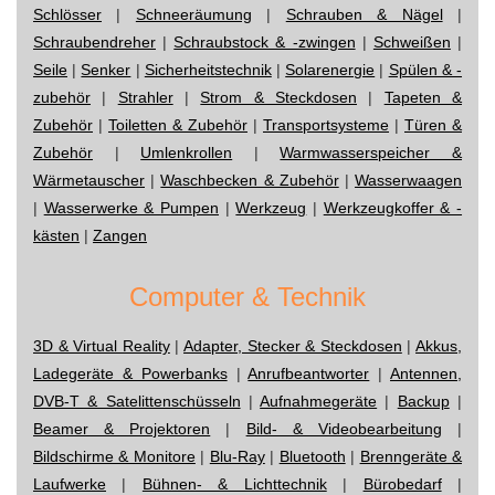
Schlösser
|
Schneeräumung
|
Schrauben & Nägel
|
Schraubendreher
|
Schraubstock & -zwingen
|
Schweißen
|
Seile
|
Senker
|
Sicherheitstechnik
|
Solarenergie
|
Spülen & -
zubehör
|
Strahler
|
Strom & Steckdosen
|
Tapeten &
Zubehör
|
Toiletten & Zubehör
|
Transportsysteme
|
Türen &
Zubehör
|
Umlenkrollen
|
Warmwasserspeicher &
Wärmetauscher
|
Waschbecken & Zubehör
|
Wasserwaagen
|
Wasserwerke & Pumpen
|
Werkzeug
|
Werkzeugkoffer & -
kästen
|
Zangen
Computer & Technik
3D & Virtual Reality
|
Adapter, Stecker & Steckdosen
|
Akkus,
Ladegeräte & Powerbanks
|
Anrufbeantworter
|
Antennen,
DVB-T & Satelittenschüsseln
|
Aufnahmegeräte
|
Backup
|
Beamer & Projektoren
|
Bild- & Videobearbeitung
|
Bildschirme & Monitore
|
Blu-Ray
|
Bluetooth
|
Brenngeräte &
Laufwerke
|
Bühnen- & Lichttechnik
|
Bürobedarf
|