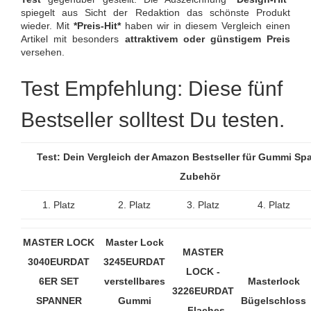
spiegelt aus Sicht der Redaktion das schönste Produkt
wieder. Mit
*Preis-Hit*
haben wir in diesem Vergleich einen
Artikel mit besonders
attraktivem oder günstigem Preis
versehen.
Test Empfehlung: Diese fünf
Bestseller solltest Du testen.
Test: Dein Vergleich der Amazon Bestseller für Gummi Sp
Zubehör
1. Platz
2. Platz
3. Platz
4. Platz
MASTER LOCK
Master Lock
MASTER
3040EURDAT
3245EURDAT
LOCK -
6ER SET
verstellbares
Masterlock
3226EURDAT
SPANNER
Gummi
Bügelschloss
- Flaches