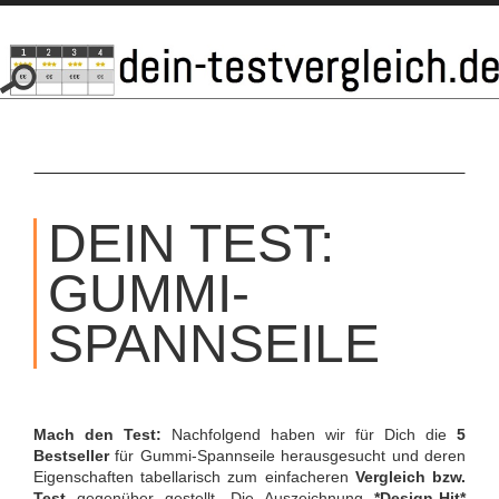
SKIP
TO
DEIN TEST:
CONTENT
GUMMI-
SPANNSEILE
Mach den Test:
Nachfolgend haben wir für Dich die
5
Bestseller
für Gummi-Spannseile herausgesucht und deren
Eigenschaften tabellarisch zum einfacheren
Vergleich bzw.
Test
gegenüber gestellt. Die Auszeichnung
*Design-Hit*