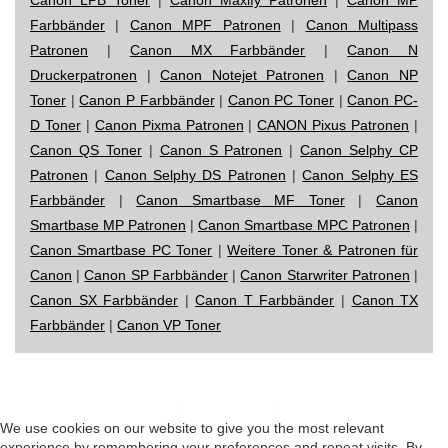
Farbbänder
|
Canon MPF Patronen
|
Canon Multipass
Patronen
|
Canon MX Farbbänder
|
Canon N
Druckerpatronen
|
Canon Notejet Patronen
|
Canon NP
Toner
|
Canon P Farbbänder
|
Canon PC Toner
|
Canon PC-
D Toner
|
Canon Pixma Patronen
|
CANON Pixus Patronen
|
Canon QS Toner
|
Canon S Patronen
|
Canon Selphy CP
Patronen
|
Canon Selphy DS Patronen
|
Canon Selphy ES
Farbbänder
|
Canon Smartbase MF Toner
|
Canon
Smartbase MP Patronen
|
Canon Smartbase MPC Patronen
|
Canon Smartbase PC Toner
|
Weitere Toner & Patronen für
Canon
|
Canon SP Farbbänder
|
Canon Starwriter Patronen
|
Canon SX Farbbänder
|
Canon T Farbbänder
|
Canon TX
Farbbänder
|
Canon VP Toner
Impressum
|
Datenschutz
|
Startseite
We use cookies on our website to give you the most relevant
experience by remembering your preferences and repeat visits. By