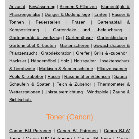
Anzucht
|
Bewässerung
|
Blumen & Pflanzen
|
Blumentöpfe &
Pflanzengefäße
|
Dünger & Bodenpflege
|
Ernten
|
Fässer &
Tonnen
|
Feuerstellen
|
Fräsen
|
Gartenabfall &
Kompostierung
|
Gartendeko und -beleuchtung
|
Gartengeräte & -werkzeug
|
Gartenhäuser
|
Gartenkleidung
|
Gartenmöbel & -bauten
|
Gartenscheren
|
Gewächshäuser &
Pflanzenzucht
|
Grabdekoration
|
Greifer
|
Grills & -zubehör
|
Häcksler
|
Hängemöbel
|
Holz
|
Holzspalter
|
Insektenschutz
& Tierabwehr
|
Markisen & Sonnenschirme
|
Pflanzensamen
|
Pools & -zubehör
|
Rasen
|
Rasenmäher & Sensen
|
Sauna
|
Schaufeln & Spaten
|
Teich & Zubehör
|
Thermometer &
Wetterstationen
|
Unkrautvernichtung
|
Windspiele
|
Zäune &
Sichtschutz
Toner (Canon)
Canon BIJ Patronen
|
Canon BJ Patronen
|
Canon BJ-W
Toner
|
Canon BJC (Patronen)
|
Canon BP Toner
|
Canon