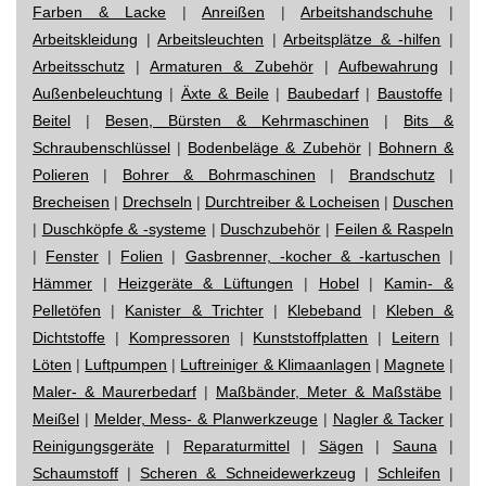
Farben & Lacke
|
Anreißen
|
Arbeitshandschuhe
|
Arbeitskleidung
|
Arbeitsleuchten
|
Arbeitsplätze & -hilfen
|
Arbeitsschutz
|
Armaturen & Zubehör
|
Aufbewahrung
|
Außenbeleuchtung
|
Äxte & Beile
|
Baubedarf
|
Baustoffe
|
Beitel
|
Besen, Bürsten & Kehrmaschinen
|
Bits &
Schraubenschlüssel
|
Bodenbeläge & Zubehör
|
Bohnern &
Polieren
|
Bohrer & Bohrmaschinen
|
Brandschutz
|
Brecheisen
|
Drechseln
|
Durchtreiber & Locheisen
|
Duschen
|
Duschköpfe & -systeme
|
Duschzubehör
|
Feilen & Raspeln
|
Fenster
|
Folien
|
Gasbrenner, -kocher & -kartuschen
|
Hämmer
|
Heizgeräte & Lüftungen
|
Hobel
|
Kamin- &
Pelletöfen
|
Kanister & Trichter
|
Klebeband
|
Kleben &
Dichtstoffe
|
Kompressoren
|
Kunststoffplatten
|
Leitern
|
Löten
|
Luftpumpen
|
Luftreiniger & Klimaanlagen
|
Magnete
|
Maler- & Maurerbedarf
|
Maßbänder, Meter & Maßstäbe
|
Meißel
|
Melder, Mess- & Planwerkzeuge
|
Nagler & Tacker
|
Reinigungsgeräte
|
Reparaturmittel
|
Sägen
|
Sauna
|
Schaumstoff
|
Scheren & Schneidewerkzeug
|
Schleifen
|