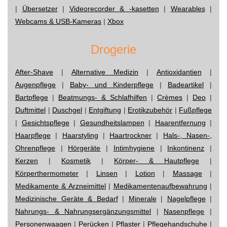
|
Übersetzer
|
Videorecorder & -kasetten
|
Wearables
|
Webcams & USB-Kameras
|
Xbox
Drogerie
After-Shave
|
Alternative Medizin
|
Antioxidantien
|
Augenpflege
|
Baby- und Kinderpflege
|
Badeartikel
|
Bartpflege
|
Beatmungs- & Schlafhilfen
|
Crèmes
|
Deo
|
Duftmittel
|
Duschgel
|
Entgiftung
|
Erotikzubehör
|
Fußpflege
|
Gesichtspflege
|
Gesundheitslampen
|
Haarentfernung
|
Haarpflege
|
Haarstyling
|
Haartrockner
|
Hals-, Nasen-,
Ohrenpflege
|
Hörgeräte
|
Intimhygiene
|
Inkontinenz
|
Kerzen
|
Kosmetik
|
Körper- & Hautpflege
|
Körperthermometer
|
Linsen
|
Lotion
|
Massage
|
Medikamente & Arzneimittel
|
Medikamentenaufbewahrung
|
Medizinische Geräte & Bedarf
|
Minerale
|
Nagelpflege
|
Nahrungs- & Nahrungsergänzungsmittel
|
Nasenpflege
|
Personenwaagen
|
Perücken
|
Pflaster
|
Pflegehandschuhe
|