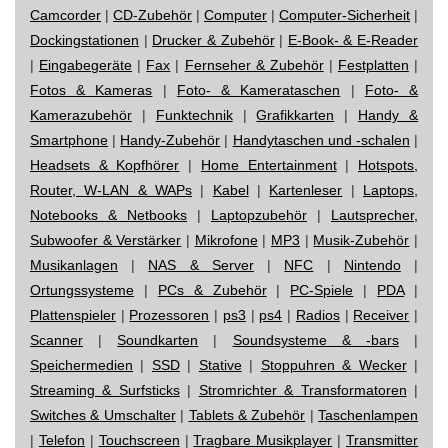
Camcorder
|
CD-Zubehör
|
Computer
|
Computer-Sicherheit
|
Dockingstationen
|
Drucker & Zubehör
|
E-Book- & E-Reader
|
Eingabegeräte
|
Fax
|
Fernseher & Zubehör
|
Festplatten
|
Fotos & Kameras
|
Foto- & Kamerataschen
|
Foto- &
Kamerazubehör
|
Funktechnik
|
Grafikkarten
|
Handy &
Smartphone
|
Handy-Zubehör
|
Handytaschen und -schalen
|
Headsets & Kopfhörer
|
Home Entertainment
|
Hotspots,
Router, W-LAN & WAPs
|
Kabel
|
Kartenleser
|
Laptops,
Notebooks & Netbooks
|
Laptopzubehör
|
Lautsprecher,
Subwoofer & Verstärker
|
Mikrofone
|
MP3
|
Musik-Zubehör
|
Musikanlagen
|
NAS & Server
|
NFC
|
Nintendo
|
Ortungssysteme
|
PCs & Zubehör
|
PC-Spiele
|
PDA
|
Plattenspieler
|
Prozessoren
|
ps3
|
ps4
|
Radios
|
Receiver
|
Scanner
|
Soundkarten
|
Soundsysteme & -bars
|
Speichermedien
|
SSD
|
Stative
|
Stoppuhren & Wecker
|
Streaming & Surfsticks
|
Stromrichter & Transformatoren
|
Switches & Umschalter
|
Tablets & Zubehör
|
Taschenlampen
|
Telefon
|
Touchscreen
|
Tragbare Musikplayer
|
Transmitter