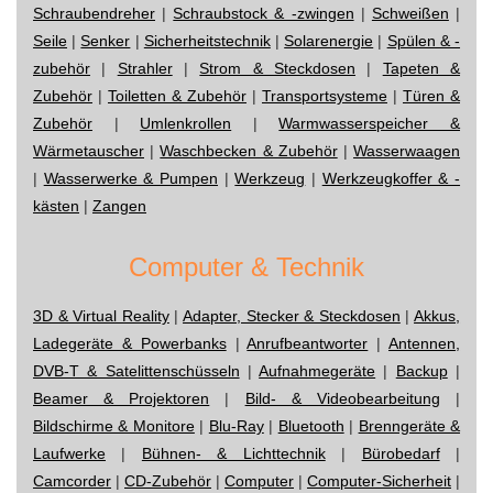
Schraubendreher
|
Schraubstock & -zwingen
|
Schweißen
|
Seile
|
Senker
|
Sicherheitstechnik
|
Solarenergie
|
Spülen & -
zubehör
|
Strahler
|
Strom & Steckdosen
|
Tapeten &
Zubehör
|
Toiletten & Zubehör
|
Transportsysteme
|
Türen &
Zubehör
|
Umlenkrollen
|
Warmwasserspeicher &
Wärmetauscher
|
Waschbecken & Zubehör
|
Wasserwaagen
|
Wasserwerke & Pumpen
|
Werkzeug
|
Werkzeugkoffer & -
kästen
|
Zangen
Computer & Technik
3D & Virtual Reality
|
Adapter, Stecker & Steckdosen
|
Akkus,
Ladegeräte & Powerbanks
|
Anrufbeantworter
|
Antennen,
DVB-T & Satelittenschüsseln
|
Aufnahmegeräte
|
Backup
|
Beamer & Projektoren
|
Bild- & Videobearbeitung
|
Bildschirme & Monitore
|
Blu-Ray
|
Bluetooth
|
Brenngeräte &
Laufwerke
|
Bühnen- & Lichttechnik
|
Bürobedarf
|
Camcorder
|
CD-Zubehör
|
Computer
|
Computer-Sicherheit
|