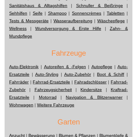
Sanitätshaus & Alltagshilfen
|
Schnuller & Beißringe
|
Sehhilfen
|
Seife
|
Shampoo
|
Sonnencrèmes
|
Tabletten
|
Tests & Messgeräte
|
Wasseraufbereitung
|
Wäschepflege
|
Wellness
|
Wundversorgung & Erste Hilfe
|
Zahn- &
Mundpflege
Fahrzeuge
Auto-Elektronik
|
Autoreifen & -Felgen
|
Autopflege
|
Auto-
Ersatzteile
|
Auto-Styling
|
Auto-Zubehör
|
Boot & Schiff
|
Fahrräder
|
Fahrrad-Ersatzteile
|
Fahradschlösser
|
Fahrrad-
Zubehör
|
Fahrzeugsicherheit
|
Kindersitze
|
Kraftrad-
Ersatzteile
|
Motorrad
|
Navigation & Blitzerwarner
|
Wohnwagen
|
Weitere Fahrzeuge
Garten
Anzucht
|
Bewässerung
|
Blumen & Pflanzen
|
Blumentöpfe &