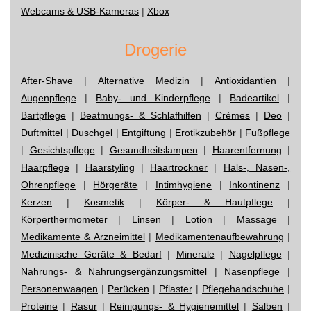
Webcams & USB-Kameras
|
Xbox
Drogerie
After-Shave
|
Alternative Medizin
|
Antioxidantien
|
Augenpflege
|
Baby- und Kinderpflege
|
Badeartikel
|
Bartpflege
|
Beatmungs- & Schlafhilfen
|
Crèmes
|
Deo
|
Duftmittel
|
Duschgel
|
Entgiftung
|
Erotikzubehör
|
Fußpflege
|
Gesichtspflege
|
Gesundheitslampen
|
Haarentfernung
|
Haarpflege
|
Haarstyling
|
Haartrockner
|
Hals-, Nasen-,
Ohrenpflege
|
Hörgeräte
|
Intimhygiene
|
Inkontinenz
|
Kerzen
|
Kosmetik
|
Körper- & Hautpflege
|
Körperthermometer
|
Linsen
|
Lotion
|
Massage
|
Medikamente & Arzneimittel
|
Medikamentenaufbewahrung
|
Medizinische Geräte & Bedarf
|
Minerale
|
Nagelpflege
|
Nahrungs- & Nahrungsergänzungsmittel
|
Nasenpflege
|
Personenwaagen
|
Perücken
|
Pflaster
|
Pflegehandschuhe
|
Proteine
|
Rasur
|
Reinigungs- & Hygienemittel
|
Salben
|