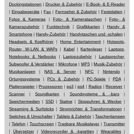
Dockingstationen
|
Drucker & Zubehör
|
E-Book- & E-Reader
|
Eingabegeräte
|
Fax
|
Fernseher & Zubehör
|
Festplatten
|
Fotos & Kameras
|
Foto- & Kamerataschen
|
Foto- &
Kamerazubehör
|
Funktechnik
|
Grafikkarten
|
Handy &
Smartphone
|
Handy-Zubehör
|
Handytaschen und -schalen
|
Headsets & Kopfhörer
|
Home Entertainment
|
Hotspots,
Router, W-LAN & WAPs
|
Kabel
|
Kartenleser
|
Laptops,
Notebooks & Netbooks
|
Laptopzubehör
|
Lautsprecher,
Subwoofer & Verstärker
|
Mikrofone
|
MP3
|
Musik-Zubehör
|
Musikanlagen
|
NAS & Server
|
NFC
|
Nintendo
|
Ortungssysteme
|
PCs & Zubehör
|
PC-Spiele
|
PDA
|
Plattenspieler
|
Prozessoren
|
ps3
|
ps4
|
Radios
|
Receiver
|
Scanner
|
Soundkarten
|
Soundsysteme & -bars
|
Speichermedien
|
SSD
|
Stative
|
Stoppuhren & Wecker
|
Streaming & Surfsticks
|
Stromrichter & Transformatoren
|
Switches & Umschalter
|
Tablets & Zubehör
|
Taschenlampen
|
Telefon
|
Touchscreen
|
Tragbare Musikplayer
|
Transmitter
|
Übersetzer
|
Videorecorder & -kasetten
|
Wearables
|