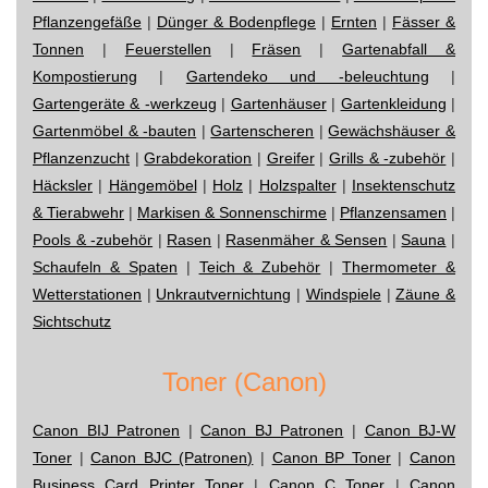
Pflanzengefäße
|
Dünger & Bodenpflege
|
Ernten
|
Fässer &
Tonnen
|
Feuerstellen
|
Fräsen
|
Gartenabfall &
Kompostierung
|
Gartendeko und -beleuchtung
|
Gartengeräte & -werkzeug
|
Gartenhäuser
|
Gartenkleidung
|
Gartenmöbel & -bauten
|
Gartenscheren
|
Gewächshäuser &
Pflanzenzucht
|
Grabdekoration
|
Greifer
|
Grills & -zubehör
|
Häcksler
|
Hängemöbel
|
Holz
|
Holzspalter
|
Insektenschutz
& Tierabwehr
|
Markisen & Sonnenschirme
|
Pflanzensamen
|
Pools & -zubehör
|
Rasen
|
Rasenmäher & Sensen
|
Sauna
|
Schaufeln & Spaten
|
Teich & Zubehör
|
Thermometer &
Wetterstationen
|
Unkrautvernichtung
|
Windspiele
|
Zäune &
Sichtschutz
Toner (Canon)
Canon BIJ Patronen
|
Canon BJ Patronen
|
Canon BJ-W
Toner
|
Canon BJC (Patronen)
|
Canon BP Toner
|
Canon
Business Card Printer Toner
|
Canon C Toner
|
Canon