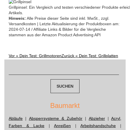
Grillpinsel: Ein Vergleich und testen verschiedener Produkte erlei
Artikels.
Hinweis:
Alle Preise dieser Seite sind inkl. MwSt., zzgl.
Versandkosten | Letzte Aktualisierung der Produktboxen am:
2024-07-14 / Affiliate Links & Bilder für die Vergleiche
stammen aus der Amazon Product Advertising API
Vor »
Dein Test: Grillmotoren
Zurück «
Dein Test: Grillplatten
Post
Suchen
navigation
nach:
Baumarkt
Abläufe
|
Absperrsysteme & Zubehör
|
Abzieher
|
Acryl,
Farben & Lacke
|
Anreißen
|
Arbeitshandschuhe
|