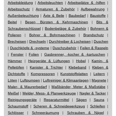
Arbeitskleidung
|
Arbeitsleuchten
|
Arbeitsplätze & -hilfen
|
Arbeitsschutz
|
Armaturen & Zubehör
|
Aufbewahrung
|
Außenbeleuchtung
|
Äxte & Beile
|
Baubedarf
|
Baustoffe
|
Beitel
|
Besen, Bürsten & Kehrmaschinen
|
Bits &
Schraubenschlüssel
|
Bodenbeläge & Zubehör
|
Bohnern &
Polieren
|
Bohrer & Bohrmaschinen
|
Brandschutz
|
Brecheisen
|
Drechseln
|
Durchtreiber & Locheisen
|
Duschen
|
Duschköpfe & -systeme
|
Duschzubehör
|
Feilen & Raspeln
|
Fenster
|
Folien
|
Gasbrenner, -kocher & -kartuschen
|
Hämmer
|
Heizgeräte & Lüftungen
|
Hobel
|
Kamin- &
Pelletöfen
|
Kanister & Trichter
|
Klebeband
|
Kleben &
Dichtstoffe
|
Kompressoren
|
Kunststoffplatten
|
Leitern
|
Löten
|
Luftpumpen
|
Luftreiniger & Klimaanlagen
|
Magnete
|
Maler- & Maurerbedarf
|
Maßbänder, Meter & Maßstäbe
|
Meißel
|
Melder, Mess- & Planwerkzeuge
|
Nagler & Tacker
|
Reinigungsgeräte
|
Reparaturmittel
|
Sägen
|
Sauna
|
Schaumstoff
|
Scheren & Schneidewerkzeug
|
Schleifen
|
Schlösser
|
Schneeräumung
|
Schrauben & Nägel
|