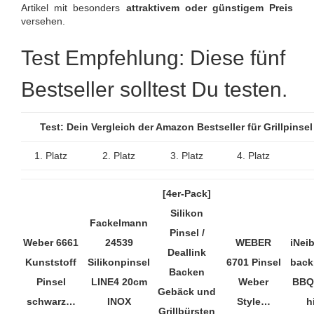
Artikel mit besonders
attraktivem oder günstigem Preis
versehen.
Test Empfehlung: Diese fünf
Bestseller solltest Du testen.
Test: Dein Vergleich der Amazon Bestseller für Grillpins
1. Platz
2. Platz
3. Platz
4. Platz
[4er-Pack]
Silikon
Fackelmann
Pinsel /
Weber 6661
24539
WEBER
iNei
Deallink
Kunststoff
Silikonpinsel
6701 Pinsel
backp
Backen
Pinsel
LINE4 20cm
Weber
BBQ 
Gebäck und
schwarz…
INOX
Style…
h
Grillbürsten