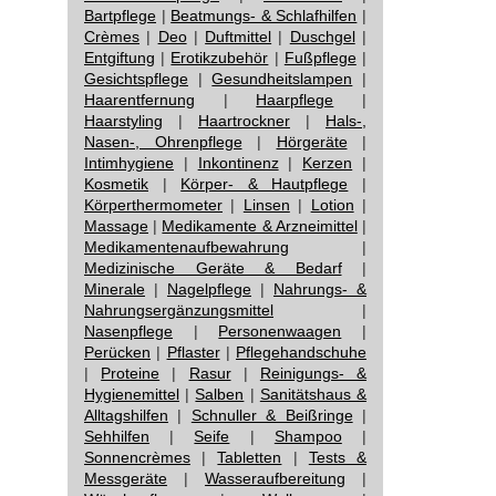
Bartpflege
|
Beatmungs- & Schlafhilfen
|
Crèmes
|
Deo
|
Duftmittel
|
Duschgel
|
Entgiftung
|
Erotikzubehör
|
Fußpflege
|
Gesichtspflege
|
Gesundheitslampen
|
Haarentfernung
|
Haarpflege
|
Haarstyling
|
Haartrockner
|
Hals-,
Nasen-, Ohrenpflege
|
Hörgeräte
|
Intimhygiene
|
Inkontinenz
|
Kerzen
|
Kosmetik
|
Körper- & Hautpflege
|
Körperthermometer
|
Linsen
|
Lotion
|
Massage
|
Medikamente & Arzneimittel
|
Medikamentenaufbewahrung
|
Medizinische Geräte & Bedarf
|
Minerale
|
Nagelpflege
|
Nahrungs- &
Nahrungsergänzungsmittel
|
Nasenpflege
|
Personenwaagen
|
Perücken
|
Pflaster
|
Pflegehandschuhe
|
Proteine
|
Rasur
|
Reinigungs- &
Hygienemittel
|
Salben
|
Sanitätshaus &
Alltagshilfen
|
Schnuller & Beißringe
|
Sehhilfen
|
Seife
|
Shampoo
|
Sonnencrèmes
|
Tabletten
|
Tests &
Messgeräte
|
Wasseraufbereitung
|