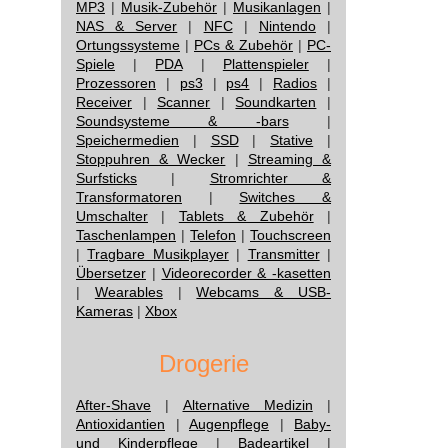
MP3
|
Musik-Zubehör
|
Musikanlagen
|
NAS & Server
|
NFC
|
Nintendo
|
Ortungssysteme
|
PCs & Zubehör
|
PC-
Spiele
|
PDA
|
Plattenspieler
|
Prozessoren
|
ps3
|
ps4
|
Radios
|
Receiver
|
Scanner
|
Soundkarten
|
Soundsysteme & -bars
|
Speichermedien
|
SSD
|
Stative
|
Stoppuhren & Wecker
|
Streaming &
Surfsticks
|
Stromrichter &
Transformatoren
|
Switches &
Umschalter
|
Tablets & Zubehör
|
Taschenlampen
|
Telefon
|
Touchscreen
|
Tragbare Musikplayer
|
Transmitter
|
Übersetzer
|
Videorecorder & -kasetten
|
Wearables
|
Webcams & USB-
Kameras
|
Xbox
Drogerie
After-Shave
|
Alternative Medizin
|
Antioxidantien
|
Augenpflege
|
Baby-
und Kinderpflege
|
Badeartikel
|