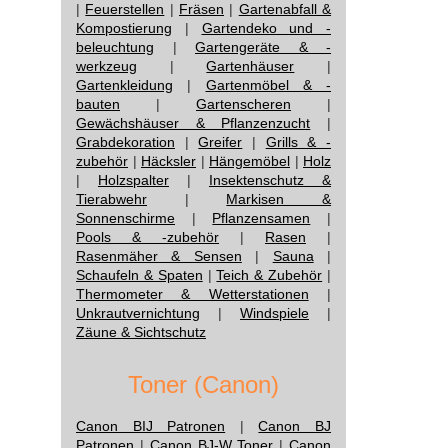
|
Feuerstellen
|
Fräsen
|
Gartenabfall &
Kompostierung
|
Gartendeko und -
beleuchtung
|
Gartengeräte & -
werkzeug
|
Gartenhäuser
|
Gartenkleidung
|
Gartenmöbel & -
bauten
|
Gartenscheren
|
Gewächshäuser & Pflanzenzucht
|
Grabdekoration
|
Greifer
|
Grills & -
zubehör
|
Häcksler
|
Hängemöbel
|
Holz
|
Holzspalter
|
Insektenschutz &
Tierabwehr
|
Markisen &
Sonnenschirme
|
Pflanzensamen
|
Pools & -zubehör
|
Rasen
|
Rasenmäher & Sensen
|
Sauna
|
Schaufeln & Spaten
|
Teich & Zubehör
|
Thermometer & Wetterstationen
|
Unkrautvernichtung
|
Windspiele
|
Zäune & Sichtschutz
Toner (Canon)
Canon BIJ Patronen
|
Canon BJ
Patronen
|
Canon BJ-W Toner
|
Canon