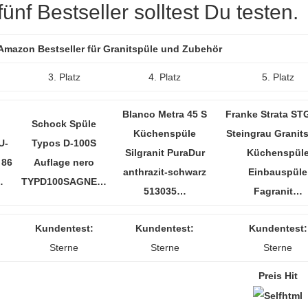
nf Bestseller solltest Du testen.
 Amazon Bestseller für Granitspüle und Zubehör
3. Platz
4. Platz
5. Platz
Blanco Metra 45 S
Franke Strata ST
Schock Spüle
Küchenspüle
Steingrau Granit
U-
Typos D-100S
Silgranit PuraDur
Küchenspül
 86
Auflage nero
anthrazit-schwarz
Einbauspüle
…
TYPD100SAGNE…
513035…
Fagranit…
Kundentest:
Kundentest:
Kundentest:
Sterne
Sterne
Sterne
Preis Hit