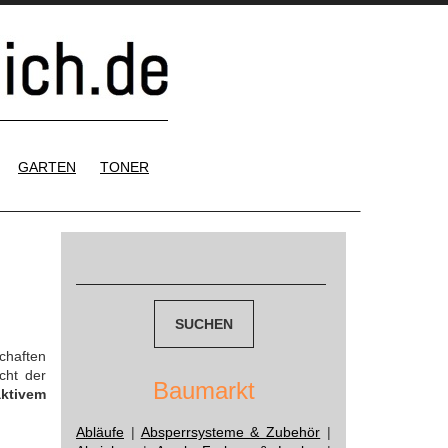
GARTEN
TONER
Suchen
nach:
chaften
cht der
Baumarkt
aktivem
Abläufe
|
Absperrsysteme & Zubehör
|