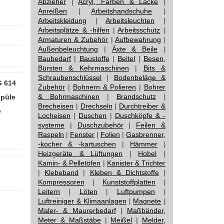
Abzieher
|
Acryl, Farben & Lacke
|
Anreißen
|
Arbeitshandschuhe
|
Arbeitskleidung
|
Arbeitsleuchten
|
Arbeitsplätze & -hilfen
|
Arbeitsschutz
|
Armaturen & Zubehör
|
Aufbewahrung
|
Außenbeleuchtung
|
Äxte & Beile
|
Baubedarf
|
Baustoffe
|
Beitel
|
Besen,
Bürsten & Kehrmaschinen
|
Bits &
Schraubenschlüssel
|
Bodenbeläge &
G 614
Zubehör
|
Bohnern & Polieren
|
Bohrer
& Bohrmaschinen
|
Brandschutz
|
spüle
Brecheisen
|
Drechseln
|
Durchtreiber &
e
Locheisen
|
Duschen
|
Duschköpfe & -
systeme
|
Duschzubehör
|
Feilen &
Raspeln
|
Fenster
|
Folien
|
Gasbrenner,
-kocher & -kartuschen
|
Hämmer
|
Heizgeräte & Lüftungen
|
Hobel
|
Kamin- & Pelletöfen
|
Kanister & Trichter
|
Klebeband
|
Kleben & Dichtstoffe
|
Kompressoren
|
Kunststoffplatten
|
Leitern
|
Löten
|
Luftpumpen
|
Luftreiniger & Klimaanlagen
|
Magnete
|
Maler- & Maurerbedarf
|
Maßbänder,
Meter & Maßstäbe
|
Meißel
|
Melder,