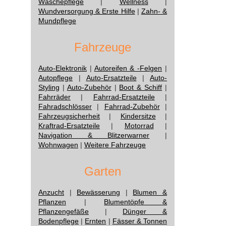
Wäschepflege
|
Wellness
|
Wundversorgung & Erste Hilfe
|
Zahn- &
Mundpflege
Fahrzeuge
Auto-Elektronik
|
Autoreifen & -Felgen
|
Autopflege
|
Auto-Ersatzteile
|
Auto-
Styling
|
Auto-Zubehör
|
Boot & Schiff
|
Fahrräder
|
Fahrrad-Ersatzteile
|
Fahradschlösser
|
Fahrrad-Zubehör
|
Fahrzeugsicherheit
|
Kindersitze
|
Kraftrad-Ersatzteile
|
Motorrad
|
Navigation & Blitzerwarner
|
Wohnwagen
|
Weitere Fahrzeuge
Garten
Anzucht
|
Bewässerung
|
Blumen &
Pflanzen
|
Blumentöpfe &
Pflanzengefäße
|
Dünger &
Bodenpflege
|
Ernten
|
Fässer & Tonnen