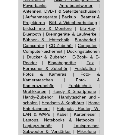
Powerbanks
|
Anrufbeantworter
|
Antennen, DVB-T & Satelittenschüsseln
|
Aufnahmegeräte
|
Backup
|
Beamer &
Projektoren
|
Bild- & Videobearbeitung
|
Bildschirme & Monitore
|
Blu-Ray
|
Bluetooth
|
Brenngeräte & Laufwerke
|
Bühnen- & Lichttechnik
|
Bürobedarf
|
Camcorder
|
CD-Zubehör
|
Computer
|
Computer-Sicherheit
|
Dockingstationen
|
Drucker & Zubehör
|
E-Book- & E-
Reader
|
Eingabegeräte
|
Fax
|
Fernseher & Zubehör
|
Festplatten
|
Fotos & Kameras
|
Foto- &
Kamerataschen
|
Foto- &
Kamerazubehör
|
Funktechnik
|
Grafikkarten
|
Handy & Smartphone
|
Handy-Zubehör
|
Handytaschen und -
schalen
|
Headsets & Kopfhörer
|
Home
Entertainment
|
Hotspots, Router, W-
LAN & WAPs
|
Kabel
|
Kartenleser
|
Laptops, Notebooks & Netbooks
|
Laptopzubehör
|
Lautsprecher,
Subwoofer & Verstärker
|
Mikrofone
|