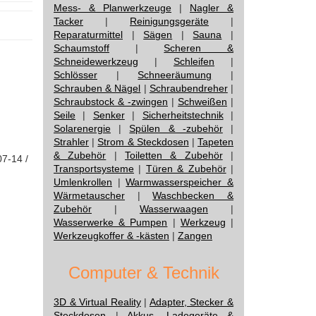
Mess- & Planwerkzeuge
|
Nagler &
Tacker
|
Reinigungsgeräte
|
Reparaturmittel
|
Sägen
|
Sauna
|
Schaumstoff
|
Scheren &
Schneidewerkzeug
|
Schleifen
|
Schlösser
|
Schneeräumung
|
Schrauben & Nägel
|
Schraubendreher
|
Schraubstock & -zwingen
|
Schweißen
|
Seile
|
Senker
|
Sicherheitstechnik
|
Solarenergie
|
Spülen & -zubehör
|
Strahler
|
Strom & Steckdosen
|
Tapeten
& Zubehör
|
Toiletten & Zubehör
|
07-14 /
Transportsysteme
|
Türen & Zubehör
|
Umlenkrollen
|
Warmwasserspeicher &
Wärmetauscher
|
Waschbecken &
Zubehör
|
Wasserwaagen
|
Wasserwerke & Pumpen
|
Werkzeug
|
Werkzeugkoffer & -kästen
|
Zangen
Computer & Technik
3D & Virtual Reality
|
Adapter, Stecker &
Steckdosen
|
Akkus, Ladegeräte &