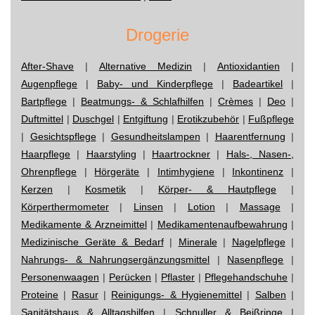
Drogerie
After-Shave
|
Alternative Medizin
|
Antioxidantien
|
Augenpflege
|
Baby- und Kinderpflege
|
Badeartikel
|
Bartpflege
|
Beatmungs- & Schlafhilfen
|
Crèmes
|
Deo
|
Duftmittel
|
Duschgel
|
Entgiftung
|
Erotikzubehör
|
Fußpflege
|
Gesichtspflege
|
Gesundheitslampen
|
Haarentfernung
|
Haarpflege
|
Haarstyling
|
Haartrockner
|
Hals-, Nasen-,
Ohrenpflege
|
Hörgeräte
|
Intimhygiene
|
Inkontinenz
|
Kerzen
|
Kosmetik
|
Körper- & Hautpflege
|
Körperthermometer
|
Linsen
|
Lotion
|
Massage
|
Medikamente & Arzneimittel
|
Medikamentenaufbewahrung
|
Medizinische Geräte & Bedarf
|
Minerale
|
Nagelpflege
|
Nahrungs- & Nahrungsergänzungsmittel
|
Nasenpflege
|
Personenwaagen
|
Perücken
|
Pflaster
|
Pflegehandschuhe
|
Proteine
|
Rasur
|
Reinigungs- & Hygienemittel
|
Salben
|
Sanitätshaus & Alltagshilfen
|
Schnuller & Beißringe
|