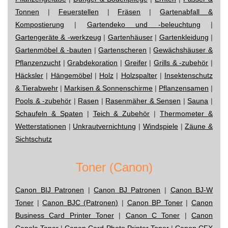
Tonnen
|
Feuerstellen
|
Fräsen
|
Gartenabfall &
Kompostierung
|
Gartendeko und -beleuchtung
|
Gartengeräte & -werkzeug
|
Gartenhäuser
|
Gartenkleidung
|
Gartenmöbel & -bauten
|
Gartenscheren
|
Gewächshäuser &
Pflanzenzucht
|
Grabdekoration
|
Greifer
|
Grills & -zubehör
|
Häcksler
|
Hängemöbel
|
Holz
|
Holzspalter
|
Insektenschutz
& Tierabwehr
|
Markisen & Sonnenschirme
|
Pflanzensamen
|
Pools & -zubehör
|
Rasen
|
Rasenmäher & Sensen
|
Sauna
|
Schaufeln & Spaten
|
Teich & Zubehör
|
Thermometer &
Wetterstationen
|
Unkrautvernichtung
|
Windspiele
|
Zäune &
Sichtschutz
Toner (Canon)
Canon BIJ Patronen
|
Canon BJ Patronen
|
Canon BJ-W
Toner
|
Canon BJC (Patronen)
|
Canon BP Toner
|
Canon
Business Card Printer Toner
|
Canon C Toner
|
Canon
Canola Toner
|
Canon Card Photo Printer Toner
|
Canon CFX