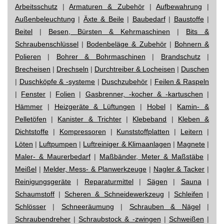
Arbeitsschutz
|
Armaturen & Zubehör
|
Aufbewahrung
|
Außenbeleuchtung
|
Äxte & Beile
|
Baubedarf
|
Baustoffe
|
Beitel
|
Besen, Bürsten & Kehrmaschinen
|
Bits &
Schraubenschlüssel
|
Bodenbeläge & Zubehör
|
Bohnern &
Polieren
|
Bohrer & Bohrmaschinen
|
Brandschutz
|
Brecheisen
|
Drechseln
|
Durchtreiber & Locheisen
|
Duschen
|
Duschköpfe & -systeme
|
Duschzubehör
|
Feilen & Raspeln
|
Fenster
|
Folien
|
Gasbrenner, -kocher & -kartuschen
|
Hämmer
|
Heizgeräte & Lüftungen
|
Hobel
|
Kamin- &
Pelletöfen
|
Kanister & Trichter
|
Klebeband
|
Kleben &
Dichtstoffe
|
Kompressoren
|
Kunststoffplatten
|
Leitern
|
Löten
|
Luftpumpen
|
Luftreiniger & Klimaanlagen
|
Magnete
|
Maler- & Maurerbedarf
|
Maßbänder, Meter & Maßstäbe
|
Meißel
|
Melder, Mess- & Planwerkzeuge
|
Nagler & Tacker
|
Reinigungsgeräte
|
Reparaturmittel
|
Sägen
|
Sauna
|
Schaumstoff
|
Scheren & Schneidewerkzeug
|
Schleifen
|
Schlösser
|
Schneeräumung
|
Schrauben & Nägel
|
Schraubendreher
|
Schraubstock & -zwingen
|
Schweißen
|