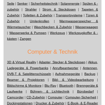
Seile
|
Senker
|
Sicherheitstechnik
|
Solarenergie
|
Spülen & -
zubehör
|
Strahler
|
Strom & Steckdosen
|
Tapeten &
Zubehör
|
Toiletten & Zubehör
|
Transportsysteme
|
Türen &
Zubehör
|
Umlenkrollen
|
Warmwasserspeicher &
Wärmetauscher
|
Waschbecken & Zubehör
|
Wasserwaagen
|
Wasserwerke & Pumpen
|
Werkzeug
|
Werkzeugkoffer & -
kästen
|
Zangen
Computer & Technik
3D & Virtual Reality
|
Adapter, Stecker & Steckdosen
|
Akkus,
Ladegeräte & Powerbanks
|
Anrufbeantworter
|
Antennen,
DVB-T & Satelittenschüsseln
|
Aufnahmegeräte
|
Backup
|
Beamer & Projektoren
|
Bild- & Videobearbeitung
|
Bildschirme & Monitore
|
Blu-Ray
|
Bluetooth
|
Brenngeräte &
Laufwerke
|
Bühnen- & Lichttechnik
|
Bürobedarf
|
Camcorder
|
CD-Zubehör
|
Computer
|
Computer-Sicherheit
|
Dockingstationen
|
Drucker & Zubehör
|
E-Book- & E-Reader