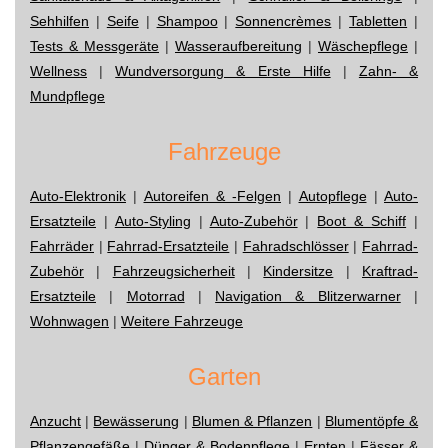
Sehhilfen
|
Seife
|
Shampoo
|
Sonnencrèmes
|
Tabletten
|
Tests & Messgeräte
|
Wasseraufbereitung
|
Wäschepflege
|
Wellness
|
Wundversorgung & Erste Hilfe
|
Zahn- &
Mundpflege
Fahrzeuge
Auto-Elektronik
|
Autoreifen & -Felgen
|
Autopflege
|
Auto-
Ersatzteile
|
Auto-Styling
|
Auto-Zubehör
|
Boot & Schiff
|
Fahrräder
|
Fahrrad-Ersatzteile
|
Fahradschlösser
|
Fahrrad-
Zubehör
|
Fahrzeugsicherheit
|
Kindersitze
|
Kraftrad-
Ersatzteile
|
Motorrad
|
Navigation & Blitzerwarner
|
Wohnwagen
|
Weitere Fahrzeuge
Garten
Anzucht
|
Bewässerung
|
Blumen & Pflanzen
|
Blumentöpfe &
Pflanzengefäße
|
Dünger & Bodenpflege
|
Ernten
|
Fässer &