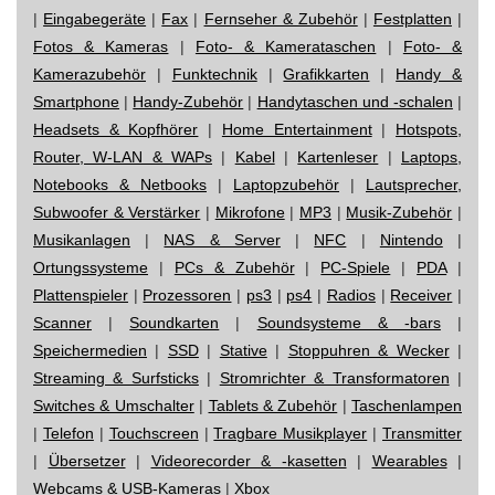
|
Eingabegeräte
|
Fax
|
Fernseher & Zubehör
|
Festplatten
|
Fotos & Kameras
|
Foto- & Kamerataschen
|
Foto- &
Kamerazubehör
|
Funktechnik
|
Grafikkarten
|
Handy &
Smartphone
|
Handy-Zubehör
|
Handytaschen und -schalen
|
Headsets & Kopfhörer
|
Home Entertainment
|
Hotspots,
Router, W-LAN & WAPs
|
Kabel
|
Kartenleser
|
Laptops,
Notebooks & Netbooks
|
Laptopzubehör
|
Lautsprecher,
Subwoofer & Verstärker
|
Mikrofone
|
MP3
|
Musik-Zubehör
|
Musikanlagen
|
NAS & Server
|
NFC
|
Nintendo
|
Ortungssysteme
|
PCs & Zubehör
|
PC-Spiele
|
PDA
|
Plattenspieler
|
Prozessoren
|
ps3
|
ps4
|
Radios
|
Receiver
|
Scanner
|
Soundkarten
|
Soundsysteme & -bars
|
Speichermedien
|
SSD
|
Stative
|
Stoppuhren & Wecker
|
Streaming & Surfsticks
|
Stromrichter & Transformatoren
|
Switches & Umschalter
|
Tablets & Zubehör
|
Taschenlampen
|
Telefon
|
Touchscreen
|
Tragbare Musikplayer
|
Transmitter
|
Übersetzer
|
Videorecorder & -kasetten
|
Wearables
|
Webcams & USB-Kameras
|
Xbox