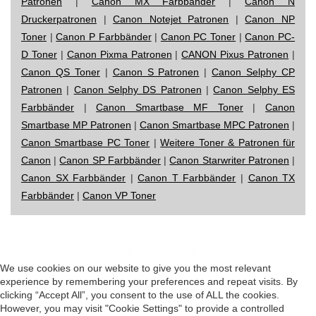
Patronen
|
Canon MX Farbbänder
|
Canon N
Druckerpatronen
|
Canon Notejet Patronen
|
Canon NP
Toner
|
Canon P Farbbänder
|
Canon PC Toner
|
Canon PC-
D Toner
|
Canon Pixma Patronen
|
CANON Pixus Patronen
|
Canon QS Toner
|
Canon S Patronen
|
Canon Selphy CP
Patronen
|
Canon Selphy DS Patronen
|
Canon Selphy ES
Farbbänder
|
Canon Smartbase MF Toner
|
Canon
Smartbase MP Patronen
|
Canon Smartbase MPC Patronen
|
Canon Smartbase PC Toner
|
Weitere Toner & Patronen für
Canon
|
Canon SP Farbbänder
|
Canon Starwriter Patronen
|
Canon SX Farbbänder
|
Canon T Farbbänder
|
Canon TX
Farbbänder
|
Canon VP Toner
Impressum
|
Datenschutz
|
Startseite
We use cookies on our website to give you the most relevant
experience by remembering your preferences and repeat visits. By
clicking “Accept All”, you consent to the use of ALL the cookies.
However, you may visit "Cookie Settings" to provide a controlled