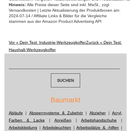
Hinweis:
Alle Preise dieser Seite sind inkl. MwSt., zzgl.
Versandkosten | Letzte Aktualisierung der Produktboxen am:
2024-07-14 / Affiliate Links & Bilder für die Vergleiche
stammen aus der Amazon Product Advertising API
Vor »
Dein Test: Industrie-Werkzeugkoffer
Zurück «
Dein Test:
Post
Haushalt-Werkzeugkoffer
Suchen
navigation
nach:
Baumarkt
Abläufe
|
Absperrsysteme & Zubehör
|
Abzieher
|
Acryl,
Farben & Lacke
|
Anreißen
|
Arbeitshandschuhe
|
Arbeitskleidung
|
Arbeitsleuchten
|
Arbeitsplätze & -hilfen
|