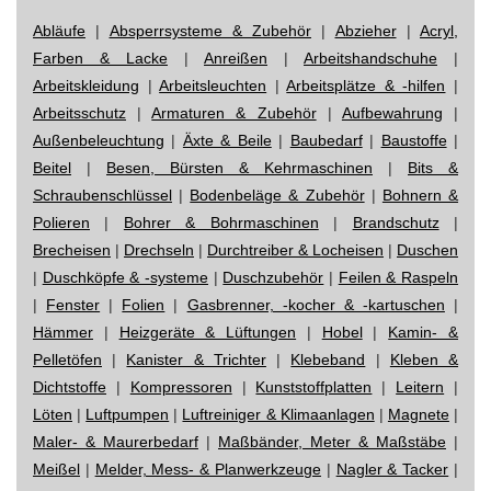
Abläufe
|
Absperrsysteme & Zubehör
|
Abzieher
|
Acryl,
Farben & Lacke
|
Anreißen
|
Arbeitshandschuhe
|
Arbeitskleidung
|
Arbeitsleuchten
|
Arbeitsplätze & -hilfen
|
Arbeitsschutz
|
Armaturen & Zubehör
|
Aufbewahrung
|
Außenbeleuchtung
|
Äxte & Beile
|
Baubedarf
|
Baustoffe
|
Beitel
|
Besen, Bürsten & Kehrmaschinen
|
Bits &
Schraubenschlüssel
|
Bodenbeläge & Zubehör
|
Bohnern &
Polieren
|
Bohrer & Bohrmaschinen
|
Brandschutz
|
Brecheisen
|
Drechseln
|
Durchtreiber & Locheisen
|
Duschen
|
Duschköpfe & -systeme
|
Duschzubehör
|
Feilen & Raspeln
|
Fenster
|
Folien
|
Gasbrenner, -kocher & -kartuschen
|
Hämmer
|
Heizgeräte & Lüftungen
|
Hobel
|
Kamin- &
Pelletöfen
|
Kanister & Trichter
|
Klebeband
|
Kleben &
Dichtstoffe
|
Kompressoren
|
Kunststoffplatten
|
Leitern
|
Löten
|
Luftpumpen
|
Luftreiniger & Klimaanlagen
|
Magnete
|
Maler- & Maurerbedarf
|
Maßbänder, Meter & Maßstäbe
|
Meißel
|
Melder, Mess- & Planwerkzeuge
|
Nagler & Tacker
|