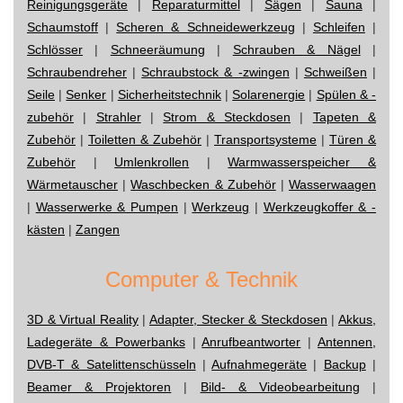
Reinigungsgeräte
|
Reparaturmittel
|
Sägen
|
Sauna
|
Schaumstoff
|
Scheren & Schneidewerkzeug
|
Schleifen
|
Schlösser
|
Schneeräumung
|
Schrauben & Nägel
|
Schraubendreher
|
Schraubstock & -zwingen
|
Schweißen
|
Seile
|
Senker
|
Sicherheitstechnik
|
Solarenergie
|
Spülen & -
zubehör
|
Strahler
|
Strom & Steckdosen
|
Tapeten &
Zubehör
|
Toiletten & Zubehör
|
Transportsysteme
|
Türen &
Zubehör
|
Umlenkrollen
|
Warmwasserspeicher &
Wärmetauscher
|
Waschbecken & Zubehör
|
Wasserwaagen
|
Wasserwerke & Pumpen
|
Werkzeug
|
Werkzeugkoffer & -
kästen
|
Zangen
Computer & Technik
3D & Virtual Reality
|
Adapter, Stecker & Steckdosen
|
Akkus,
Ladegeräte & Powerbanks
|
Anrufbeantworter
|
Antennen,
DVB-T & Satelittenschüsseln
|
Aufnahmegeräte
|
Backup
|
Beamer & Projektoren
|
Bild- & Videobearbeitung
|