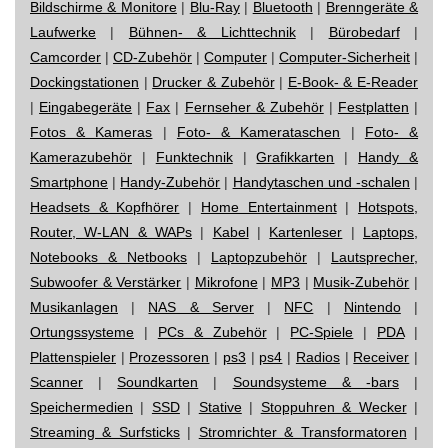
Bildschirme & Monitore
|
Blu-Ray
|
Bluetooth
|
Brenngeräte &
Laufwerke
|
Bühnen- & Lichttechnik
|
Bürobedarf
|
Camcorder
|
CD-Zubehör
|
Computer
|
Computer-Sicherheit
|
Dockingstationen
|
Drucker & Zubehör
|
E-Book- & E-Reader
|
Eingabegeräte
|
Fax
|
Fernseher & Zubehör
|
Festplatten
|
Fotos & Kameras
|
Foto- & Kamerataschen
|
Foto- &
Kamerazubehör
|
Funktechnik
|
Grafikkarten
|
Handy &
Smartphone
|
Handy-Zubehör
|
Handytaschen und -schalen
|
Headsets & Kopfhörer
|
Home Entertainment
|
Hotspots,
Router, W-LAN & WAPs
|
Kabel
|
Kartenleser
|
Laptops,
Notebooks & Netbooks
|
Laptopzubehör
|
Lautsprecher,
Subwoofer & Verstärker
|
Mikrofone
|
MP3
|
Musik-Zubehör
|
Musikanlagen
|
NAS & Server
|
NFC
|
Nintendo
|
Ortungssysteme
|
PCs & Zubehör
|
PC-Spiele
|
PDA
|
Plattenspieler
|
Prozessoren
|
ps3
|
ps4
|
Radios
|
Receiver
|
Scanner
|
Soundkarten
|
Soundsysteme & -bars
|
Speichermedien
|
SSD
|
Stative
|
Stoppuhren & Wecker
|
Streaming & Surfsticks
|
Stromrichter & Transformatoren
|