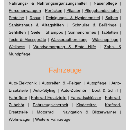
Nahrungs- & Nahrungsergänzungsmittel
|
Nasenpflege
|
Personenwaagen
|
Perücken
|
Pflaster
|
Pflegehandschuhe
|
Proteine
|
Rasur
|
Reinigungs- & Hygienemittel
|
Salben
|
Sanitätshaus & Alltagshilfen
|
Schnuller & Beißringe
|
Sehhilfen
|
Seife
|
Shampoo
|
Sonnencrèmes
|
Tabletten
|
Tests & Messgeräte
|
Wasseraufbereitung
|
Wäschepflege
|
Wellness
|
Wundversorgung & Erste Hilfe
|
Zahn- &
Mundpflege
Fahrzeuge
Auto-Elektronik
|
Autoreifen & -Felgen
|
Autopflege
|
Auto-
Ersatzteile
|
Auto-Styling
|
Auto-Zubehör
|
Boot & Schiff
|
Fahrräder
|
Fahrrad-Ersatzteile
|
Fahradschlösser
|
Fahrrad-
Zubehör
|
Fahrzeugsicherheit
|
Kindersitze
|
Kraftrad-
Ersatzteile
|
Motorrad
|
Navigation & Blitzerwarner
|
Wohnwagen
|
Weitere Fahrzeuge