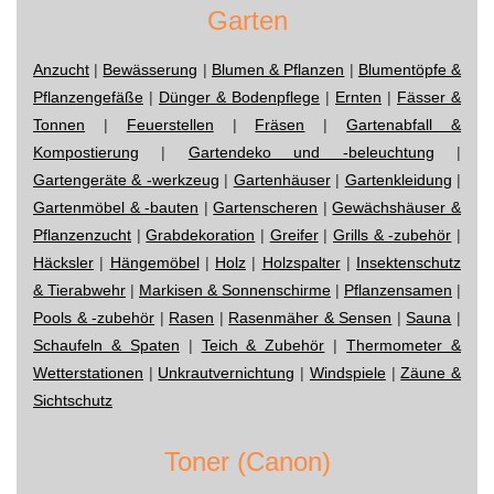
Garten
Anzucht
|
Bewässerung
|
Blumen & Pflanzen
|
Blumentöpfe &
Pflanzengefäße
|
Dünger & Bodenpflege
|
Ernten
|
Fässer &
Tonnen
|
Feuerstellen
|
Fräsen
|
Gartenabfall &
Kompostierung
|
Gartendeko und -beleuchtung
|
Gartengeräte & -werkzeug
|
Gartenhäuser
|
Gartenkleidung
|
Gartenmöbel & -bauten
|
Gartenscheren
|
Gewächshäuser &
Pflanzenzucht
|
Grabdekoration
|
Greifer
|
Grills & -zubehör
|
Häcksler
|
Hängemöbel
|
Holz
|
Holzspalter
|
Insektenschutz
& Tierabwehr
|
Markisen & Sonnenschirme
|
Pflanzensamen
|
Pools & -zubehör
|
Rasen
|
Rasenmäher & Sensen
|
Sauna
|
Schaufeln & Spaten
|
Teich & Zubehör
|
Thermometer &
Wetterstationen
|
Unkrautvernichtung
|
Windspiele
|
Zäune &
Sichtschutz
Toner (Canon)