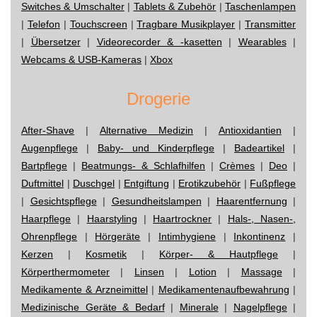
Switches & Umschalter
|
Tablets & Zubehör
|
Taschenlampen
|
Telefon
|
Touchscreen
|
Tragbare Musikplayer
|
Transmitter
|
Übersetzer
|
Videorecorder & -kasetten
|
Wearables
|
Webcams & USB-Kameras
|
Xbox
Drogerie
After-Shave
|
Alternative Medizin
|
Antioxidantien
|
Augenpflege
|
Baby- und Kinderpflege
|
Badeartikel
|
Bartpflege
|
Beatmungs- & Schlafhilfen
|
Crèmes
|
Deo
|
Duftmittel
|
Duschgel
|
Entgiftung
|
Erotikzubehör
|
Fußpflege
|
Gesichtspflege
|
Gesundheitslampen
|
Haarentfernung
|
Haarpflege
|
Haarstyling
|
Haartrockner
|
Hals-, Nasen-,
Ohrenpflege
|
Hörgeräte
|
Intimhygiene
|
Inkontinenz
|
Kerzen
|
Kosmetik
|
Körper- & Hautpflege
|
Körperthermometer
|
Linsen
|
Lotion
|
Massage
|
Medikamente & Arzneimittel
|
Medikamentenaufbewahrung
|
Medizinische Geräte & Bedarf
|
Minerale
|
Nagelpflege
|