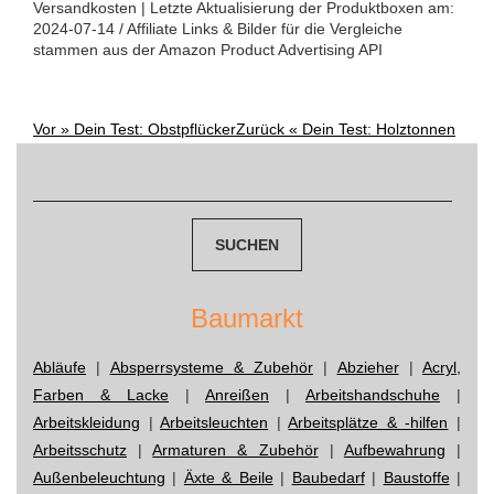
Versandkosten | Letzte Aktualisierung der Produktboxen am:
2024-07-14 / Affiliate Links & Bilder für die Vergleiche
stammen aus der Amazon Product Advertising API
Vor »
Dein Test: Obstpflücker
Zurück «
Dein Test: Holztonnen
Post
Suchen
navigation
nach:
Baumarkt
Abläufe
|
Absperrsysteme & Zubehör
|
Abzieher
|
Acryl,
Farben & Lacke
|
Anreißen
|
Arbeitshandschuhe
|
Arbeitskleidung
|
Arbeitsleuchten
|
Arbeitsplätze & -hilfen
|
Arbeitsschutz
|
Armaturen & Zubehör
|
Aufbewahrung
|
Außenbeleuchtung
|
Äxte & Beile
|
Baubedarf
|
Baustoffe
|