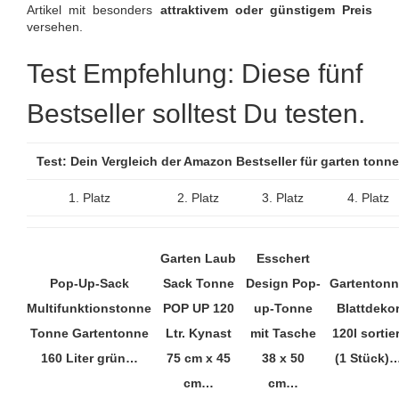
Artikel mit besonders
attraktivem oder günstigem Preis
versehen.
Test Empfehlung: Diese fünf
Bestseller solltest Du testen.
Test: Dein Vergleich der Amazon Bestseller für garten ton
1. Platz
2. Platz
3. Platz
4. Platz
Garten Laub
Esschert
Pop-Up-Sack
Sack Tonne
Design Pop-
Gartenton
Multifunktionstonne
POP UP 120
up-Tonne
Blattdeko
Tonne Gartentonne
Ltr. Kynast
mit Tasche
120l sortier
160 Liter grün…
75 cm x 45
38 x 50
(1 Stück)
cm…
cm…