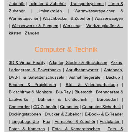
Zubehör
|
Toiletten & Zubehör
|
Transportsysteme
|
Türen &
Zubehör
|
Umlenkrollen
|
Warmwasserspeicher &
Wärmetauscher
|
Waschbecken & Zubehör
|
Wasserwaagen
|
Wasserwerke & Pumpen
|
Werkzeug
|
Werkzeugkoffer & -
kästen
|
Zangen
Computer & Technik
3D & Virtual Reality
|
Adapter, Stecker & Steckdosen
|
Akkus,
Ladegeräte & Powerbanks
|
Anrufbeantworter
|
Antennen,
DVB-T & Satelittenschüsseln
|
Aufnahmegeräte
|
Backup
|
Beamer & Projektoren
|
Bild- & Videobearbeitung
|
Bildschirme & Monitore
|
Blu-Ray
|
Bluetooth
|
Brenngeräte &
Laufwerke
|
Bühnen- & Lichttechnik
|
Bürobedarf
|
Camcorder
|
CD-Zubehör
|
Computer
|
Computer-Sicherheit
|
Dockingstationen
|
Drucker & Zubehör
|
E-Book- & E-Reader
|
Eingabegeräte
|
Fax
|
Fernseher & Zubehör
|
Festplatten
|
Fotos & Kameras
|
Foto- & Kamerataschen
|
Foto- &