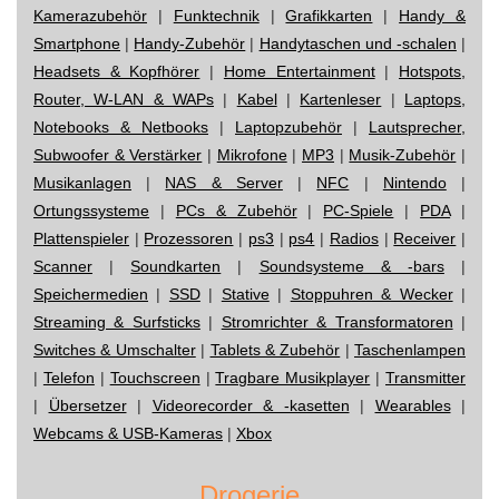
Kamerazubehör
|
Funktechnik
|
Grafikkarten
|
Handy &
Smartphone
|
Handy-Zubehör
|
Handytaschen und -schalen
|
Headsets & Kopfhörer
|
Home Entertainment
|
Hotspots,
Router, W-LAN & WAPs
|
Kabel
|
Kartenleser
|
Laptops,
Notebooks & Netbooks
|
Laptopzubehör
|
Lautsprecher,
Subwoofer & Verstärker
|
Mikrofone
|
MP3
|
Musik-Zubehör
|
Musikanlagen
|
NAS & Server
|
NFC
|
Nintendo
|
Ortungssysteme
|
PCs & Zubehör
|
PC-Spiele
|
PDA
|
Plattenspieler
|
Prozessoren
|
ps3
|
ps4
|
Radios
|
Receiver
|
Scanner
|
Soundkarten
|
Soundsysteme & -bars
|
Speichermedien
|
SSD
|
Stative
|
Stoppuhren & Wecker
|
Streaming & Surfsticks
|
Stromrichter & Transformatoren
|
Switches & Umschalter
|
Tablets & Zubehör
|
Taschenlampen
|
Telefon
|
Touchscreen
|
Tragbare Musikplayer
|
Transmitter
|
Übersetzer
|
Videorecorder & -kasetten
|
Wearables
|
Webcams & USB-Kameras
|
Xbox
Drogerie