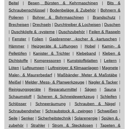
Beitel
|
Besen, Bürsten & Kehrmaschinen
|
Bits &
Schraubenschlüssel
|
Bodenbeläge & Zubehör
|
Bohnern &
Polieren
|
Bohrer & Bohrmaschinen
|
Brandschutz
|
Brecheisen
|
Drechseln
|
Durchtreiber & Locheisen
|
Duschen
|
Duschköpfe & -systeme
|
Duschzubehör
|
Feilen & Raspeln
|
Fenster
|
Folien
|
Gasbrenner, -kocher & -kartuschen
|
Hämmer
|
Heizgeräte & Lüftungen
|
Hobel
|
Kamin- &
Pelletöfen
|
Kanister & Trichter
|
Klebeband
|
Kleben &
Dichtstoffe
|
Kompressoren
|
Kunststoffplatten
|
Leitern
|
Löten
|
Luftpumpen
|
Luftreiniger & Klimaanlagen
|
Magnete
|
Maler- & Maurerbedarf
|
Maßbänder, Meter & Maßstäbe
|
Meißel
|
Melder, Mess- & Planwerkzeuge
|
Nagler & Tacker
|
Reinigungsgeräte
|
Reparaturmittel
|
Sägen
|
Sauna
|
Schaumstoff
|
Scheren & Schneidewerkzeug
|
Schleifen
|
Schlösser
|
Schneeräumung
|
Schrauben & Nägel
|
Schraubendreher
|
Schraubstock & -zwingen
|
Schweißen
|
Seile
|
Senker
|
Sicherheitstechnik
|
Solarenergie
|
Spülen & -
zubehör
|
Strahler
|
Strom & Steckdosen
|
Tapeten &