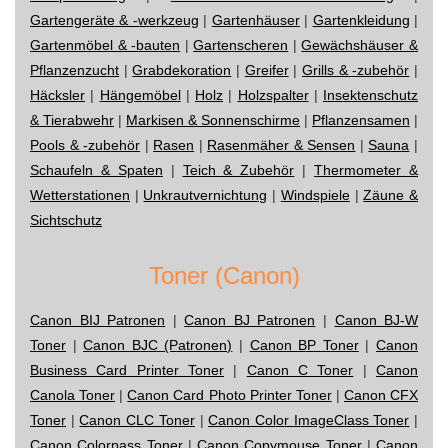
Gartengeräte & -werkzeug
|
Gartenhäuser
|
Gartenkleidung
|
Gartenmöbel & -bauten
|
Gartenscheren
|
Gewächshäuser &
Pflanzenzucht
|
Grabdekoration
|
Greifer
|
Grills & -zubehör
|
Häcksler
|
Hängemöbel
|
Holz
|
Holzspalter
|
Insektenschutz
& Tierabwehr
|
Markisen & Sonnenschirme
|
Pflanzensamen
|
Pools & -zubehör
|
Rasen
|
Rasenmäher & Sensen
|
Sauna
|
Schaufeln & Spaten
|
Teich & Zubehör
|
Thermometer &
Wetterstationen
|
Unkrautvernichtung
|
Windspiele
|
Zäune &
Sichtschutz
Toner (Canon)
Canon BIJ Patronen
|
Canon BJ Patronen
|
Canon BJ-W
Toner
|
Canon BJC (Patronen)
|
Canon BP Toner
|
Canon
Business Card Printer Toner
|
Canon C Toner
|
Canon
Canola Toner
|
Canon Card Photo Printer Toner
|
Canon CFX
Toner
|
Canon CLC Toner
|
Canon Color ImageClass Toner
|
Canon Colorpass Toner
|
Canon Copymouse Toner
|
Canon