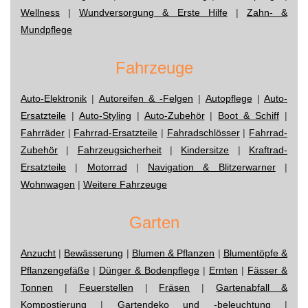
Wellness
|
Wundversorgung & Erste Hilfe
|
Zahn- &
Mundpflege
Fahrzeuge
Auto-Elektronik
|
Autoreifen & -Felgen
|
Autopflege
|
Auto-
Ersatzteile
|
Auto-Styling
|
Auto-Zubehör
|
Boot & Schiff
|
Fahrräder
|
Fahrrad-Ersatzteile
|
Fahradschlösser
|
Fahrrad-
Zubehör
|
Fahrzeugsicherheit
|
Kindersitze
|
Kraftrad-
Ersatzteile
|
Motorrad
|
Navigation & Blitzerwarner
|
Wohnwagen
|
Weitere Fahrzeuge
Garten
Anzucht
|
Bewässerung
|
Blumen & Pflanzen
|
Blumentöpfe &
Pflanzengefäße
|
Dünger & Bodenpflege
|
Ernten
|
Fässer &
Tonnen
|
Feuerstellen
|
Fräsen
|
Gartenabfall &
Kompostierung
|
Gartendeko und -beleuchtung
|