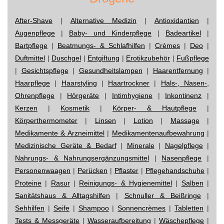
After-Shave
|
Alternative Medizin
|
Antioxidantien
|
Augenpflege
|
Baby- und Kinderpflege
|
Badeartikel
|
Bartpflege
|
Beatmungs- & Schlafhilfen
|
Crèmes
|
Deo
|
Duftmittel
|
Duschgel
|
Entgiftung
|
Erotikzubehör
|
Fußpflege
|
Gesichtspflege
|
Gesundheitslampen
|
Haarentfernung
|
Haarpflege
|
Haarstyling
|
Haartrockner
|
Hals-, Nasen-,
Ohrenpflege
|
Hörgeräte
|
Intimhygiene
|
Inkontinenz
|
Kerzen
|
Kosmetik
|
Körper- & Hautpflege
|
Körperthermometer
|
Linsen
|
Lotion
|
Massage
|
Medikamente & Arzneimittel
|
Medikamentenaufbewahrung
|
Medizinische Geräte & Bedarf
|
Minerale
|
Nagelpflege
|
Nahrungs- & Nahrungsergänzungsmittel
|
Nasenpflege
|
Personenwaagen
|
Perücken
|
Pflaster
|
Pflegehandschuhe
|
Proteine
|
Rasur
|
Reinigungs- & Hygienemittel
|
Salben
|
Sanitätshaus & Alltagshilfen
|
Schnuller & Beißringe
|
Sehhilfen
|
Seife
|
Shampoo
|
Sonnencrèmes
|
Tabletten
|
Tests & Messgeräte
|
Wasseraufbereitung
|
Wäschepflege
|