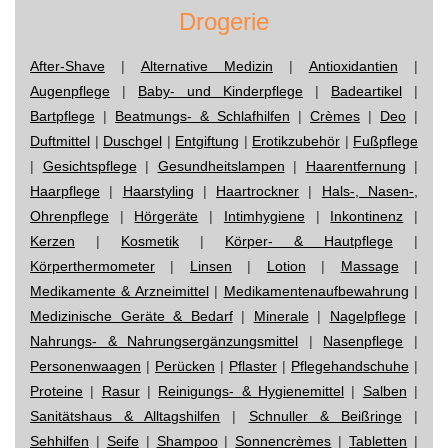
Drogerie
After-Shave
|
Alternative Medizin
|
Antioxidantien
|
Augenpflege
|
Baby- und Kinderpflege
|
Badeartikel
|
Bartpflege
|
Beatmungs- & Schlafhilfen
|
Crèmes
|
Deo
|
Duftmittel
|
Duschgel
|
Entgiftung
|
Erotikzubehör
|
Fußpflege
|
Gesichtspflege
|
Gesundheitslampen
|
Haarentfernung
|
Haarpflege
|
Haarstyling
|
Haartrockner
|
Hals-, Nasen-,
Ohrenpflege
|
Hörgeräte
|
Intimhygiene
|
Inkontinenz
|
Kerzen
|
Kosmetik
|
Körper- & Hautpflege
|
Körperthermometer
|
Linsen
|
Lotion
|
Massage
|
Medikamente & Arzneimittel
|
Medikamentenaufbewahrung
|
Medizinische Geräte & Bedarf
|
Minerale
|
Nagelpflege
|
Nahrungs- & Nahrungsergänzungsmittel
|
Nasenpflege
|
Personenwaagen
|
Perücken
|
Pflaster
|
Pflegehandschuhe
|
Proteine
|
Rasur
|
Reinigungs- & Hygienemittel
|
Salben
|
Sanitätshaus & Alltagshilfen
|
Schnuller & Beißringe
|
Sehhilfen
|
Seife
|
Shampoo
|
Sonnencrèmes
|
Tabletten
|