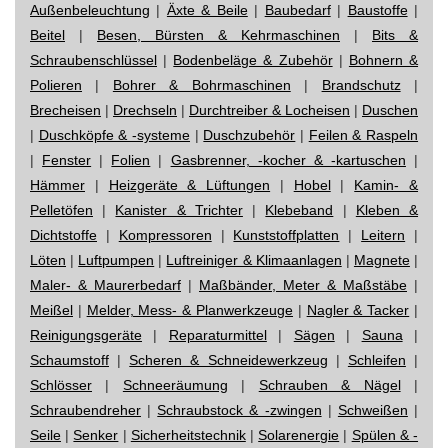
Außenbeleuchtung
|
Äxte & Beile
|
Baubedarf
|
Baustoffe
|
Beitel
|
Besen, Bürsten & Kehrmaschinen
|
Bits &
Schraubenschlüssel
|
Bodenbeläge & Zubehör
|
Bohnern &
Polieren
|
Bohrer & Bohrmaschinen
|
Brandschutz
|
Brecheisen
|
Drechseln
|
Durchtreiber & Locheisen
|
Duschen
|
Duschköpfe & -systeme
|
Duschzubehör
|
Feilen & Raspeln
|
Fenster
|
Folien
|
Gasbrenner, -kocher & -kartuschen
|
Hämmer
|
Heizgeräte & Lüftungen
|
Hobel
|
Kamin- &
Pelletöfen
|
Kanister & Trichter
|
Klebeband
|
Kleben &
Dichtstoffe
|
Kompressoren
|
Kunststoffplatten
|
Leitern
|
Löten
|
Luftpumpen
|
Luftreiniger & Klimaanlagen
|
Magnete
|
Maler- & Maurerbedarf
|
Maßbänder, Meter & Maßstäbe
|
Meißel
|
Melder, Mess- & Planwerkzeuge
|
Nagler & Tacker
|
Reinigungsgeräte
|
Reparaturmittel
|
Sägen
|
Sauna
|
Schaumstoff
|
Scheren & Schneidewerkzeug
|
Schleifen
|
Schlösser
|
Schneeräumung
|
Schrauben & Nägel
|
Schraubendreher
|
Schraubstock & -zwingen
|
Schweißen
|
Seile
|
Senker
|
Sicherheitstechnik
|
Solarenergie
|
Spülen & -