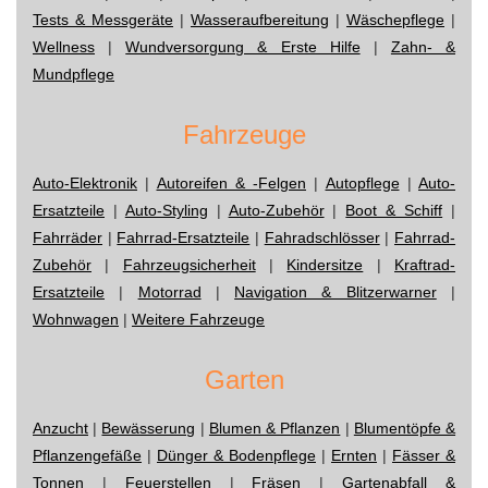
Tests & Messgeräte
|
Wasseraufbereitung
|
Wäschepflege
|
Wellness
|
Wundversorgung & Erste Hilfe
|
Zahn- &
Mundpflege
Fahrzeuge
Auto-Elektronik
|
Autoreifen & -Felgen
|
Autopflege
|
Auto-
Ersatzteile
|
Auto-Styling
|
Auto-Zubehör
|
Boot & Schiff
|
Fahrräder
|
Fahrrad-Ersatzteile
|
Fahradschlösser
|
Fahrrad-
Zubehör
|
Fahrzeugsicherheit
|
Kindersitze
|
Kraftrad-
Ersatzteile
|
Motorrad
|
Navigation & Blitzerwarner
|
Wohnwagen
|
Weitere Fahrzeuge
Garten
Anzucht
|
Bewässerung
|
Blumen & Pflanzen
|
Blumentöpfe &
Pflanzengefäße
|
Dünger & Bodenpflege
|
Ernten
|
Fässer &
Tonnen
|
Feuerstellen
|
Fräsen
|
Gartenabfall &