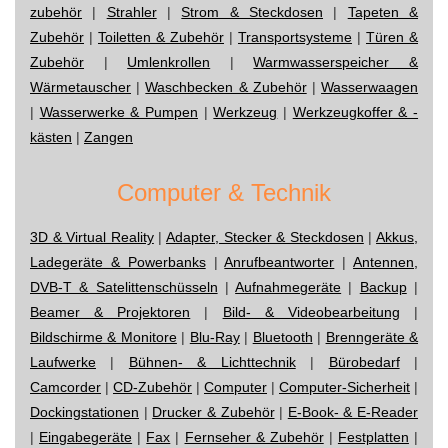
zubehör
|
Strahler
|
Strom & Steckdosen
|
Tapeten &
Zubehör
|
Toiletten & Zubehör
|
Transportsysteme
|
Türen &
Zubehör
|
Umlenkrollen
|
Warmwasserspeicher &
Wärmetauscher
|
Waschbecken & Zubehör
|
Wasserwaagen
|
Wasserwerke & Pumpen
|
Werkzeug
|
Werkzeugkoffer & -
kästen
|
Zangen
Computer & Technik
3D & Virtual Reality
|
Adapter, Stecker & Steckdosen
|
Akkus,
Ladegeräte & Powerbanks
|
Anrufbeantworter
|
Antennen,
DVB-T & Satelittenschüsseln
|
Aufnahmegeräte
|
Backup
|
Beamer & Projektoren
|
Bild- & Videobearbeitung
|
Bildschirme & Monitore
|
Blu-Ray
|
Bluetooth
|
Brenngeräte &
Laufwerke
|
Bühnen- & Lichttechnik
|
Bürobedarf
|
Camcorder
|
CD-Zubehör
|
Computer
|
Computer-Sicherheit
|
Dockingstationen
|
Drucker & Zubehör
|
E-Book- & E-Reader
|
Eingabegeräte
|
Fax
|
Fernseher & Zubehör
|
Festplatten
|