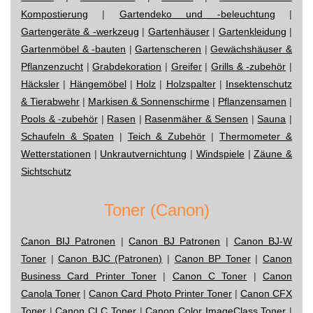
Kompostierung
|
Gartendeko und -beleuchtung
|
Gartengeräte & -werkzeug
|
Gartenhäuser
|
Gartenkleidung
|
Gartenmöbel & -bauten
|
Gartenscheren
|
Gewächshäuser &
Pflanzenzucht
|
Grabdekoration
|
Greifer
|
Grills & -zubehör
|
Häcksler
|
Hängemöbel
|
Holz
|
Holzspalter
|
Insektenschutz
& Tierabwehr
|
Markisen & Sonnenschirme
|
Pflanzensamen
|
Pools & -zubehör
|
Rasen
|
Rasenmäher & Sensen
|
Sauna
|
Schaufeln & Spaten
|
Teich & Zubehör
|
Thermometer &
Wetterstationen
|
Unkrautvernichtung
|
Windspiele
|
Zäune &
Sichtschutz
Toner (Canon)
Canon BIJ Patronen
|
Canon BJ Patronen
|
Canon BJ-W
Toner
|
Canon BJC (Patronen)
|
Canon BP Toner
|
Canon
Business Card Printer Toner
|
Canon C Toner
|
Canon
Canola Toner
|
Canon Card Photo Printer Toner
|
Canon CFX
Toner
|
Canon CLC Toner
|
Canon Color ImageClass Toner
|