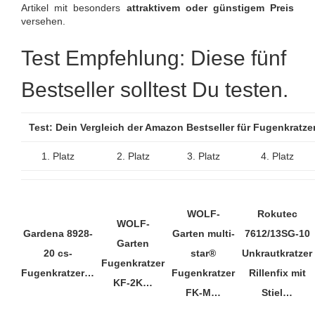
Artikel mit besonders
attraktivem oder günstigem Preis
versehen.
Test Empfehlung: Diese fünf
Bestseller solltest Du testen.
Test: Dein Vergleich der Amazon Bestseller für Fugenkratz
1. Platz
2. Platz
3. Platz
4. Platz
WOLF-
Rokutec
WOLF-
Gardena 8928-
Garten multi-
7612/13SG-10
Garten
20 cs-
star®
Unkrautkratzer
Fugenkratzer
Fugenkratzer…
Fugenkratzer
Rillenfix mit
KF-2K…
FK-M…
Stiel…