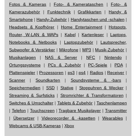
Fotos & Kameras
|
Foto- & Kamerataschen
|
Foto- &
Kamerazubehör
|
Funktechnik
|
Grafikkarten
|
Handy &
Smartphone
|
Handy-Zubehör
|
Handytaschen und -schalen
|
Headsets & Kopfhörer
|
Home Entertainment
|
Hotspots,
Router, W-LAN & WAPs
|
Kabel
|
Kartenleser
|
Laptops,
Notebooks & Netbooks
|
Laptopzubehör
|
Lautsprecher,
Subwoofer & Verstärker
|
Mikrofone
|
MP3
|
Musik-Zubehör
|
Musikanlagen
|
NAS & Server
|
NFC
|
Nintendo
|
Ortungssysteme
|
PCs & Zubehör
|
PC-Spiele
|
PDA
|
Plattenspieler
|
Prozessoren
|
ps3
|
ps4
|
Radios
|
Receiver
|
Scanner
|
Soundkarten
|
Soundsysteme & -bars
|
Speichermedien
|
SSD
|
Stative
|
Stoppuhren & Wecker
|
Streaming & Surfsticks
|
Stromrichter & Transformatoren
|
Switches & Umschalter
|
Tablets & Zubehör
|
Taschenlampen
|
Telefon
|
Touchscreen
|
Tragbare Musikplayer
|
Transmitter
|
Übersetzer
|
Videorecorder & -kasetten
|
Wearables
|
Webcams & USB-Kameras
|
Xbox