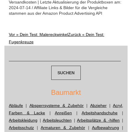
Versandkosten | Letzte Aktualisierung der Produktboxen am:
2024-07-14 / Affiliate Links & Bilder für die Vergleiche
stammen aus der Amazon Product Advertising API
Vor »
Dein Test: Malereckwinkel
Zurück «
Dein Test:
Post
Fugenkreuze
navigation
Suchen
nach:
Baumarkt
Abläufe
|
Absperrsysteme & Zubehör
|
Abzieher
|
Acryl,
Farben & Lacke
|
Anreißen
|
Arbeitshandschuhe
|
Arbeitskleidung
|
Arbeitsleuchten
|
Arbeitsplätze & -hilfen
|
Arbeitsschutz
|
Armaturen & Zubehör
|
Aufbewahrung
|