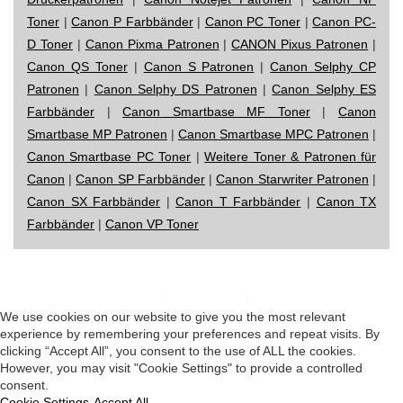
Toner
|
Canon P Farbbänder
|
Canon PC Toner
|
Canon PC-
D Toner
|
Canon Pixma Patronen
|
CANON Pixus Patronen
|
Canon QS Toner
|
Canon S Patronen
|
Canon Selphy CP
Patronen
|
Canon Selphy DS Patronen
|
Canon Selphy ES
Farbbänder
|
Canon Smartbase MF Toner
|
Canon
Smartbase MP Patronen
|
Canon Smartbase MPC Patronen
|
Canon Smartbase PC Toner
|
Weitere Toner & Patronen für
Canon
|
Canon SP Farbbänder
|
Canon Starwriter Patronen
|
Canon SX Farbbänder
|
Canon T Farbbänder
|
Canon TX
Farbbänder
|
Canon VP Toner
Impressum
|
Datenschutz
|
Startseite
We use cookies on our website to give you the most relevant
experience by remembering your preferences and repeat visits. By
clicking “Accept All”, you consent to the use of ALL the cookies.
However, you may visit "Cookie Settings" to provide a controlled
consent.
Cookie Settings
Accept All