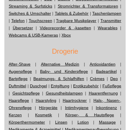
Streaming & Surfsticks
|
Stromrichter & Transformatoren
|
Switches & Umschalter
|
Tablets & Zubehör
|
Taschenlampen
|
Telefon
|
Touchscreen
|
Tragbare Musikplayer
|
Transmitter
|
Übersetzer
|
Videorecorder & -kasetten
|
Wearables
|
Webcams & USB-Kameras
|
Xbox
Drogerie
After-Shave
|
Alternative Medizin
|
Antioxidantien
|
Augenpflege
|
Baby- und Kinderpflege
|
Badeartikel
|
Bartpflege
|
Beatmungs- & Schlafhilfen
|
Crèmes
|
Deo
|
Duftmittel
|
Duschgel
|
Entgiftung
|
Erotikzubehör
|
Fußpflege
|
Gesichtspflege
|
Gesundheitslampen
|
Haarentfernung
|
Haarpflege
|
Haarstyling
|
Haartrockner
|
Hals-, Nasen-,
Ohrenpflege
|
Hörgeräte
|
Intimhygiene
|
Inkontinenz
|
Kerzen
|
Kosmetik
|
Körper- & Hautpflege
|
Körperthermometer
|
Linsen
|
Lotion
|
Massage
|
Medikamente & Arzneimittel
|
Medikamentenaufbewahrung
|