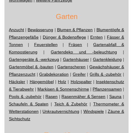
Garten
Anzucht
|
Bewässerung
|
Blumen & Pflanzen
|
Blumentöpfe &
Pflanzengefäße
|
Dünger & Bodenpflege
|
Ernten
|
Fässer &
Tonnen
|
Feuerstellen
|
Fräsen
|
Gartenabfall &
Kompostierung
|
Gartendeko und -beleuchtung
|
Gartengeräte & -werkzeug
|
Gartenhäuser
|
Gartenkleidung
|
Gartenmöbel & -bauten
|
Gartenscheren
|
Gewächshäuser &
Pflanzenzucht
|
Grabdekoration
|
Greifer
|
Grills & -zubehör
|
Häcksler
|
Hängemöbel
|
Holz
|
Holzspalter
|
Insektenschutz
& Tierabwehr
|
Markisen & Sonnenschirme
|
Pflanzensamen
|
Pools & -zubehör
|
Rasen
|
Rasenmäher & Sensen
|
Sauna
|
Schaufeln & Spaten
|
Teich & Zubehör
|
Thermometer &
Wetterstationen
|
Unkrautvernichtung
|
Windspiele
|
Zäune &
Sichtschutz