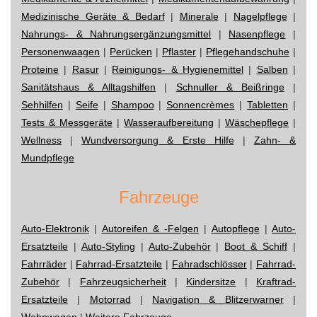
Medizinische Geräte & Bedarf
|
Minerale
|
Nagelpflege
|
Nahrungs- & Nahrungsergänzungsmittel
|
Nasenpflege
|
Personenwaagen
|
Perücken
|
Pflaster
|
Pflegehandschuhe
|
Proteine
|
Rasur
|
Reinigungs- & Hygienemittel
|
Salben
|
Sanitätshaus & Alltagshilfen
|
Schnuller & Beißringe
|
Sehhilfen
|
Seife
|
Shampoo
|
Sonnencrèmes
|
Tabletten
|
Tests & Messgeräte
|
Wasseraufbereitung
|
Wäschepflege
|
Wellness
|
Wundversorgung & Erste Hilfe
|
Zahn- &
Mundpflege
Fahrzeuge
Auto-Elektronik
|
Autoreifen & -Felgen
|
Autopflege
|
Auto-
Ersatzteile
|
Auto-Styling
|
Auto-Zubehör
|
Boot & Schiff
|
Fahrräder
|
Fahrrad-Ersatzteile
|
Fahradschlösser
|
Fahrrad-
Zubehör
|
Fahrzeugsicherheit
|
Kindersitze
|
Kraftrad-
Ersatzteile
|
Motorrad
|
Navigation & Blitzerwarner
|
Wohnwagen
|
Weitere Fahrzeuge