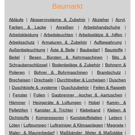
Baumarkt
Abläufe
|
Absperrsysteme & Zubehör
|
Abzieher
|
Acryl,
Farben & Lacke
|
Anreißen
|
Arbeitshandschuhe
|
Arbeitskleidung
|
Arbeitsleuchten
|
Arbeitsplätze & -hilfen
|
Arbeitsschutz
|
Armaturen & Zubehör
|
Aufbewahrung
|
Außenbeleuchtung
|
Äxte & Beile
|
Baubedarf
|
Baustoffe
|
Beitel
|
Besen, Bürsten & Kehrmaschinen
|
Bits &
Schraubenschlüssel
|
Bodenbeläge & Zubehör
|
Bohnern &
Polieren
|
Bohrer & Bohrmaschinen
|
Brandschutz
|
Brecheisen
|
Drechseln
|
Durchtreiber & Locheisen
|
Duschen
|
Duschköpfe & -systeme
|
Duschzubehör
|
Feilen & Raspeln
|
Fenster
|
Folien
|
Gasbrenner, -kocher & -kartuschen
|
Hämmer
|
Heizgeräte & Lüftungen
|
Hobel
|
Kamin- &
Pelletöfen
|
Kanister & Trichter
|
Klebeband
|
Kleben &
Dichtstoffe
|
Kompressoren
|
Kunststoffplatten
|
Leitern
|
Löten
|
Luftpumpen
|
Luftreiniger & Klimaanlagen
|
Magnete
|
Maler- & Maurerbedarf
|
Maßbänder, Meter & Maßstäbe
|