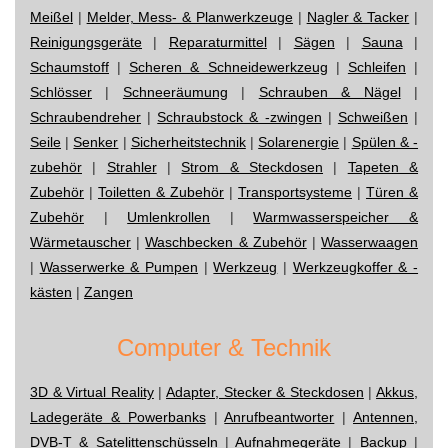
Meißel
|
Melder, Mess- & Planwerkzeuge
|
Nagler & Tacker
|
Reinigungsgeräte
|
Reparaturmittel
|
Sägen
|
Sauna
|
Schaumstoff
|
Scheren & Schneidewerkzeug
|
Schleifen
|
Schlösser
|
Schneeräumung
|
Schrauben & Nägel
|
Schraubendreher
|
Schraubstock & -zwingen
|
Schweißen
|
Seile
|
Senker
|
Sicherheitstechnik
|
Solarenergie
|
Spülen & -
zubehör
|
Strahler
|
Strom & Steckdosen
|
Tapeten &
Zubehör
|
Toiletten & Zubehör
|
Transportsysteme
|
Türen &
Zubehör
|
Umlenkrollen
|
Warmwasserspeicher &
Wärmetauscher
|
Waschbecken & Zubehör
|
Wasserwaagen
|
Wasserwerke & Pumpen
|
Werkzeug
|
Werkzeugkoffer & -
kästen
|
Zangen
Computer & Technik
3D & Virtual Reality
|
Adapter, Stecker & Steckdosen
|
Akkus,
Ladegeräte & Powerbanks
|
Anrufbeantworter
|
Antennen,
DVB-T & Satelittenschüsseln
|
Aufnahmegeräte
|
Backup
|