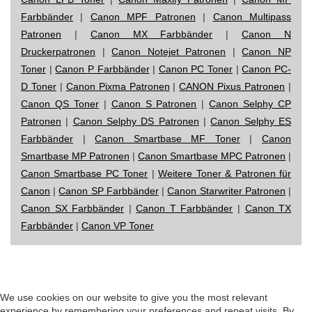
Farbbänder
|
Canon MPF Patronen
|
Canon Multipass
Patronen
|
Canon MX Farbbänder
|
Canon N
Druckerpatronen
|
Canon Notejet Patronen
|
Canon NP
Toner
|
Canon P Farbbänder
|
Canon PC Toner
|
Canon PC-
D Toner
|
Canon Pixma Patronen
|
CANON Pixus Patronen
|
Canon QS Toner
|
Canon S Patronen
|
Canon Selphy CP
Patronen
|
Canon Selphy DS Patronen
|
Canon Selphy ES
Farbbänder
|
Canon Smartbase MF Toner
|
Canon
Smartbase MP Patronen
|
Canon Smartbase MPC Patronen
|
Canon Smartbase PC Toner
|
Weitere Toner & Patronen für
Canon
|
Canon SP Farbbänder
|
Canon Starwriter Patronen
|
Canon SX Farbbänder
|
Canon T Farbbänder
|
Canon TX
Farbbänder
|
Canon VP Toner
Impressum
|
Datenschutz
|
Startseite
We use cookies on our website to give you the most relevant
experience by remembering your preferences and repeat visits. By