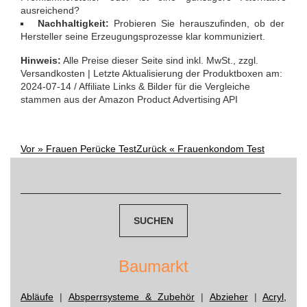
ausreichend?
Nachhaltigkeit:
Probieren Sie herauszufinden, ob der
Hersteller seine Erzeugungsprozesse klar kommuniziert.
Hinweis:
Alle Preise dieser Seite sind inkl. MwSt., zzgl.
Versandkosten | Letzte Aktualisierung der Produktboxen am:
2024-07-14 / Affiliate Links & Bilder für die Vergleiche
stammen aus der Amazon Product Advertising API
Vor »
Frauen Perücke Test
Zurück «
Frauenkondom Test
Post
Suchen
navigation
nach:
Baumarkt
Abläufe
|
Absperrsysteme & Zubehör
|
Abzieher
|
Acryl,