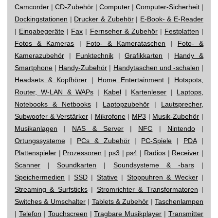
Camcorder
|
CD-Zubehör
|
Computer
|
Computer-Sicherheit
|
Dockingstationen
|
Drucker & Zubehör
|
E-Book- & E-Reader
|
Eingabegeräte
|
Fax
|
Fernseher & Zubehör
|
Festplatten
|
Fotos & Kameras
|
Foto- & Kamerataschen
|
Foto- &
Kamerazubehör
|
Funktechnik
|
Grafikkarten
|
Handy &
Smartphone
|
Handy-Zubehör
|
Handytaschen und -schalen
|
Headsets & Kopfhörer
|
Home Entertainment
|
Hotspots,
Router, W-LAN & WAPs
|
Kabel
|
Kartenleser
|
Laptops,
Notebooks & Netbooks
|
Laptopzubehör
|
Lautsprecher,
Subwoofer & Verstärker
|
Mikrofone
|
MP3
|
Musik-Zubehör
|
Musikanlagen
|
NAS & Server
|
NFC
|
Nintendo
|
Ortungssysteme
|
PCs & Zubehör
|
PC-Spiele
|
PDA
|
Plattenspieler
|
Prozessoren
|
ps3
|
ps4
|
Radios
|
Receiver
|
Scanner
|
Soundkarten
|
Soundsysteme & -bars
|
Speichermedien
|
SSD
|
Stative
|
Stoppuhren & Wecker
|
Streaming & Surfsticks
|
Stromrichter & Transformatoren
|
Switches & Umschalter
|
Tablets & Zubehör
|
Taschenlampen
|
Telefon
|
Touchscreen
|
Tragbare Musikplayer
|
Transmitter