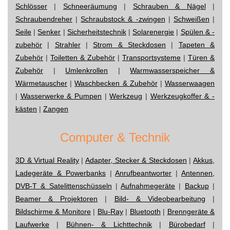
Schlösser
|
Schneeräumung
|
Schrauben & Nägel
|
Schraubendreher
|
Schraubstock & -zwingen
|
Schweißen
|
Seile
|
Senker
|
Sicherheitstechnik
|
Solarenergie
|
Spülen & -
zubehör
|
Strahler
|
Strom & Steckdosen
|
Tapeten &
Zubehör
|
Toiletten & Zubehör
|
Transportsysteme
|
Türen &
Zubehör
|
Umlenkrollen
|
Warmwasserspeicher &
Wärmetauscher
|
Waschbecken & Zubehör
|
Wasserwaagen
|
Wasserwerke & Pumpen
|
Werkzeug
|
Werkzeugkoffer & -
kästen
|
Zangen
Computer & Technik
3D & Virtual Reality
|
Adapter, Stecker & Steckdosen
|
Akkus,
Ladegeräte & Powerbanks
|
Anrufbeantworter
|
Antennen,
DVB-T & Satelittenschüsseln
|
Aufnahmegeräte
|
Backup
|
Beamer & Projektoren
|
Bild- & Videobearbeitung
|
Bildschirme & Monitore
|
Blu-Ray
|
Bluetooth
|
Brenngeräte &
Laufwerke
|
Bühnen- & Lichttechnik
|
Bürobedarf
|