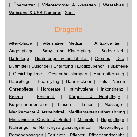
|
Übersetzer
|
Videorecorder & -kasetten
|
Wearables
|
Webcams & USB-Kameras
|
Xbox
Drogerie
After-Shave
|
Alternative Medizin
|
Antioxidantien
|
Augenpflege
|
Baby- und Kinderpflege
|
Badeartikel
|
Bartpflege
|
Beatmungs- & Schlafhilfen
|
Crèmes
|
Deo
|
Duftmittel
|
Duschgel
|
Entgiftung
|
Erotikzubehör
|
Fußpflege
|
Gesichtspflege
|
Gesundheitslampen
|
Haarentfernung
|
Haarpflege
|
Haarstyling
|
Haartrockner
|
Hals-, Nasen-,
Ohrenpflege
|
Hörgeräte
|
Intimhygiene
|
Inkontinenz
|
Kerzen
|
Kosmetik
|
Körper- & Hautpflege
|
Körperthermometer
|
Linsen
|
Lotion
|
Massage
|
Medikamente & Arzneimittel
|
Medikamentenaufbewahrung
|
Medizinische Geräte & Bedarf
|
Minerale
|
Nagelpflege
|
Nahrungs- & Nahrungsergänzungsmittel
|
Nasenpflege
|
Personenwaagen
|
Perücken
|
Pflaster
|
Pflegehandschuhe
|