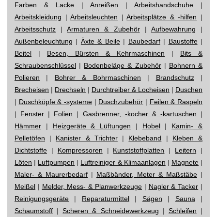
Farben & Lacke
|
Anreißen
|
Arbeitshandschuhe
|
Arbeitskleidung
|
Arbeitsleuchten
|
Arbeitsplätze & -hilfen
|
Arbeitsschutz
|
Armaturen & Zubehör
|
Aufbewahrung
|
Außenbeleuchtung
|
Äxte & Beile
|
Baubedarf
|
Baustoffe
|
Beitel
|
Besen, Bürsten & Kehrmaschinen
|
Bits &
Schraubenschlüssel
|
Bodenbeläge & Zubehör
|
Bohnern &
Polieren
|
Bohrer & Bohrmaschinen
|
Brandschutz
|
Brecheisen
|
Drechseln
|
Durchtreiber & Locheisen
|
Duschen
|
Duschköpfe & -systeme
|
Duschzubehör
|
Feilen & Raspeln
|
Fenster
|
Folien
|
Gasbrenner, -kocher & -kartuschen
|
Hämmer
|
Heizgeräte & Lüftungen
|
Hobel
|
Kamin- &
Pelletöfen
|
Kanister & Trichter
|
Klebeband
|
Kleben &
Dichtstoffe
|
Kompressoren
|
Kunststoffplatten
|
Leitern
|
Löten
|
Luftpumpen
|
Luftreiniger & Klimaanlagen
|
Magnete
|
Maler- & Maurerbedarf
|
Maßbänder, Meter & Maßstäbe
|
Meißel
|
Melder, Mess- & Planwerkzeuge
|
Nagler & Tacker
|
Reinigungsgeräte
|
Reparaturmittel
|
Sägen
|
Sauna
|
Schaumstoff
|
Scheren & Schneidewerkzeug
|
Schleifen
|