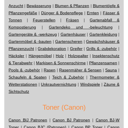
Anzucht
|
Bewässerung
|
Blumen & Pflanzen
|
Blumentöpfe &
Pflanzengefäße
|
Dünger & Bodenpflege
|
Ernten
|
Fässer &
Tonnen
|
Feuerstellen
|
Fräsen
|
Gartenabfall &
Kompostierung
|
Gartendeko und -beleuchtung
|
Gartengeräte & -werkzeug
|
Gartenhäuser
|
Gartenkleidung
|
Gartenmöbel & -bauten
|
Gartenscheren
|
Gewächshäuser &
Pflanzenzucht
|
Grabdekoration
|
Greifer
|
Grills & -zubehör
|
Häcksler
|
Hängemöbel
|
Holz
|
Holzspalter
|
Insektenschutz
& Tierabwehr
|
Markisen & Sonnenschirme
|
Pflanzensamen
|
Pools & -zubehör
|
Rasen
|
Rasenmäher & Sensen
|
Sauna
|
Schaufeln & Spaten
|
Teich & Zubehör
|
Thermometer &
Wetterstationen
|
Unkrautvernichtung
|
Windspiele
|
Zäune &
Sichtschutz
Toner (Canon)
Canon BIJ Patronen
|
Canon BJ Patronen
|
Canon BJ-W
Toner
|
Canon BJC (Patronen)
|
Canon BP Toner
|
Canon