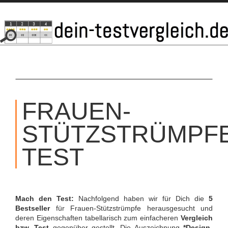
SKIP
TO
FRAUEN-
CONTENT
STÜTZSTRÜMPF
TEST
Mach den Test:
Nachfolgend haben wir für Dich die
5
Bestseller
für Frauen-Stützstrümpfe herausgesucht und
deren Eigenschaften tabellarisch zum einfacheren
Vergleich
bzw. Test
gegenüber gestellt. Die Auszeichnung
*Design-