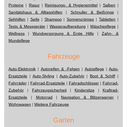
Proteine
|
Rasur
|
Reinigungs- & Hygienemittel
|
Salben
|
Sanitätshaus & Alltagshilfen
|
Schnuller & Beißringe
|
Sehhilfen
|
Seife
|
Shampoo
|
Sonnencrèmes
|
Tabletten
|
Tests & Messgeräte
|
Wasseraufbereitung
|
Wäschepflege
|
Wellness
|
Wundversorgung & Erste Hilfe
|
Zahn- &
Mundpflege
Fahrzeuge
Auto-Elektronik
|
Autoreifen & -Felgen
|
Autopflege
|
Auto-
Ersatzteile
|
Auto-Styling
|
Auto-Zubehör
|
Boot & Schiff
|
Fahrräder
|
Fahrrad-Ersatzteile
|
Fahradschlösser
|
Fahrrad-
Zubehör
|
Fahrzeugsicherheit
|
Kindersitze
|
Kraftrad-
Ersatzteile
|
Motorrad
|
Navigation & Blitzerwarner
|
Wohnwagen
|
Weitere Fahrzeuge
Garten