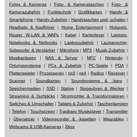
Fotos & Kameras
|
Foto- & Kamerataschen
|
Foto- &
Kamerazubehör
|
Funktechnik
|
Grafikkarten
|
Handy &
Smartphone
|
Handy-Zubehör
|
Handytaschen und -schalen
|
Headsets & Kopfhörer
|
Home Entertainment
|
Hotspots,
Router, W-LAN & WAPs
|
Kabel
|
Kartenleser
|
Laptops,
Notebooks & Netbooks
|
Laptopzubehör
|
Lautsprecher,
Subwoofer & Verstärker
|
Mikrofone
|
MP3
|
Musik-Zubehör
|
Musikanlagen
|
NAS & Server
|
NFC
|
Nintendo
|
Ortungssysteme
|
PCs & Zubehör
|
PC-Spiele
|
PDA
|
Plattenspieler
|
Prozessoren
|
ps3
|
ps4
|
Radios
|
Receiver
|
Scanner
|
Soundkarten
|
Soundsysteme & -bars
|
Speichermedien
|
SSD
|
Stative
|
Stoppuhren & Wecker
|
Streaming & Surfsticks
|
Stromrichter & Transformatoren
|
Switches & Umschalter
|
Tablets & Zubehör
|
Taschenlampen
|
Telefon
|
Touchscreen
|
Tragbare Musikplayer
|
Transmitter
|
Übersetzer
|
Videorecorder & -kasetten
|
Wearables
|
Webcams & USB-Kameras
|
Xbox