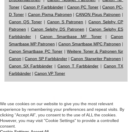
Toner
|
Canon P Farbbänder
|
Canon PC Toner
|
Canon PC-
D Toner
|
Canon Pixma Patronen
|
CANON Pixus Patronen
|
Canon QS Toner
|
Canon S Patronen
|
Canon Selphy CP
Patronen
|
Canon Selphy DS Patronen
|
Canon Selphy ES
Farbbänder
|
Canon Smartbase MF Toner
|
Canon
Smartbase MP Patronen
|
Canon Smartbase MPC Patronen
|
Canon Smartbase PC Toner
|
Weitere Toner & Patronen für
Canon
|
Canon SP Farbbänder
|
Canon Starwriter Patronen
|
Canon SX Farbbänder
|
Canon T Farbbänder
|
Canon TX
Farbbänder
|
Canon VP Toner
Impressum
|
Datenschutz
|
Startseite
We use cookies on our website to give you the most relevant
experience by remembering your preferences and repeat visits. By
clicking “Accept All”, you consent to the use of ALL the cookies.
However, you may visit "Cookie Settings" to provide a controlled
consent.
Cookie Settings
Accept All