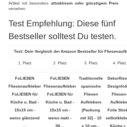
Artikel mit besonders
attraktivem oder günstigem Preis
versehen.
Test Empfehlung: Diese fünf
Bestseller solltest Du testen.
Test: Dein Vergleich der Amazon Bestseller für Fliesenau
1. Platz
2. Platz
3. Platz
4. Platz
FoLIESEN
FoLIESEN
Traditionelle
Dekorflie
Fliesenaufkleber
Fliesenaufkleber
spanische
Designfoli
FoLIESEN für
FoLIESEN für
Fliesen
Fliesen
Küche u. Bad -
Küche u. Bad -
Aufklebers
Aufklebe
15x15 cm -
15x15 cm -
(Packung
Folie Stic
weiss glänzend
weiss matt -
mit 32) - 10
selbstkleb
…
50…
x 10 cm…
Küche r