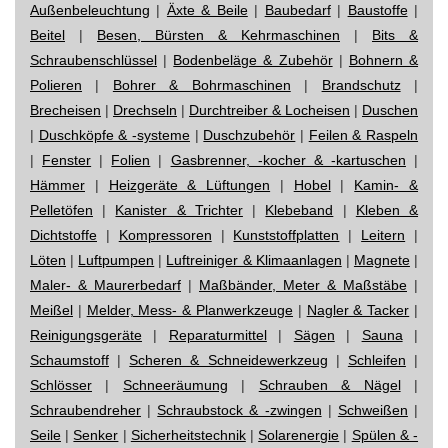
Außenbeleuchtung
|
Äxte & Beile
|
Baubedarf
|
Baustoffe
|
Beitel
|
Besen, Bürsten & Kehrmaschinen
|
Bits &
Schraubenschlüssel
|
Bodenbeläge & Zubehör
|
Bohnern &
Polieren
|
Bohrer & Bohrmaschinen
|
Brandschutz
|
Brecheisen
|
Drechseln
|
Durchtreiber & Locheisen
|
Duschen
|
Duschköpfe & -systeme
|
Duschzubehör
|
Feilen & Raspeln
|
Fenster
|
Folien
|
Gasbrenner, -kocher & -kartuschen
|
Hämmer
|
Heizgeräte & Lüftungen
|
Hobel
|
Kamin- &
Pelletöfen
|
Kanister & Trichter
|
Klebeband
|
Kleben &
Dichtstoffe
|
Kompressoren
|
Kunststoffplatten
|
Leitern
|
Löten
|
Luftpumpen
|
Luftreiniger & Klimaanlagen
|
Magnete
|
Maler- & Maurerbedarf
|
Maßbänder, Meter & Maßstäbe
|
Meißel
|
Melder, Mess- & Planwerkzeuge
|
Nagler & Tacker
|
Reinigungsgeräte
|
Reparaturmittel
|
Sägen
|
Sauna
|
Schaumstoff
|
Scheren & Schneidewerkzeug
|
Schleifen
|
Schlösser
|
Schneeräumung
|
Schrauben & Nägel
|
Schraubendreher
|
Schraubstock & -zwingen
|
Schweißen
|
Seile
|
Senker
|
Sicherheitstechnik
|
Solarenergie
|
Spülen & -