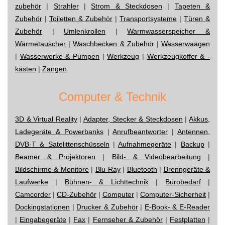
zubehör
|
Strahler
|
Strom & Steckdosen
|
Tapeten &
Zubehör
|
Toiletten & Zubehör
|
Transportsysteme
|
Türen &
Zubehör
|
Umlenkrollen
|
Warmwasserspeicher &
Wärmetauscher
|
Waschbecken & Zubehör
|
Wasserwaagen
|
Wasserwerke & Pumpen
|
Werkzeug
|
Werkzeugkoffer & -
kästen
|
Zangen
Computer & Technik
3D & Virtual Reality
|
Adapter, Stecker & Steckdosen
|
Akkus,
Ladegeräte & Powerbanks
|
Anrufbeantworter
|
Antennen,
DVB-T & Satelittenschüsseln
|
Aufnahmegeräte
|
Backup
|
Beamer & Projektoren
|
Bild- & Videobearbeitung
|
Bildschirme & Monitore
|
Blu-Ray
|
Bluetooth
|
Brenngeräte &
Laufwerke
|
Bühnen- & Lichttechnik
|
Bürobedarf
|
Camcorder
|
CD-Zubehör
|
Computer
|
Computer-Sicherheit
|
Dockingstationen
|
Drucker & Zubehör
|
E-Book- & E-Reader
|
Eingabegeräte
|
Fax
|
Fernseher & Zubehör
|
Festplatten
|