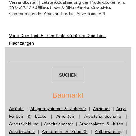
Versandkosten | Letzte Aktualisierung der Produktboxen am:
2024-07-14 / Affiliate Links & Bilder für die Vergleiche
stammen aus der Amazon Product Advertising API
Vor »
Dein Test: Extrem-Kleber
Zurück «
Dein Test:
Post
Flachzangen
Suchen
navigation
nach:
Baumarkt
Abläufe
|
Absperrsysteme & Zubehör
|
Abzieher
|
Acryl,
Farben & Lacke
|
Anreißen
|
Arbeitshandschuhe
|
Arbeitskleidung
|
Arbeitsleuchten
|
Arbeitsplätze & -hilfen
|
Arbeitsschutz
|
Armaturen & Zubehör
|
Aufbewahrung
|