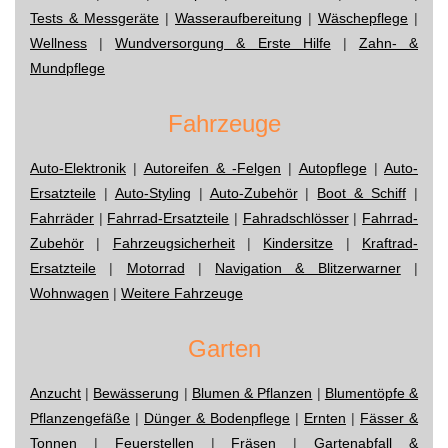
Tests & Messgeräte
|
Wasseraufbereitung
|
Wäschepflege
|
Wellness
|
Wundversorgung & Erste Hilfe
|
Zahn- &
Mundpflege
Fahrzeuge
Auto-Elektronik
|
Autoreifen & -Felgen
|
Autopflege
|
Auto-
Ersatzteile
|
Auto-Styling
|
Auto-Zubehör
|
Boot & Schiff
|
Fahrräder
|
Fahrrad-Ersatzteile
|
Fahradschlösser
|
Fahrrad-
Zubehör
|
Fahrzeugsicherheit
|
Kindersitze
|
Kraftrad-
Ersatzteile
|
Motorrad
|
Navigation & Blitzerwarner
|
Wohnwagen
|
Weitere Fahrzeuge
Garten
Anzucht
|
Bewässerung
|
Blumen & Pflanzen
|
Blumentöpfe &
Pflanzengefäße
|
Dünger & Bodenpflege
|
Ernten
|
Fässer &
Tonnen
|
Feuerstellen
|
Fräsen
|
Gartenabfall &