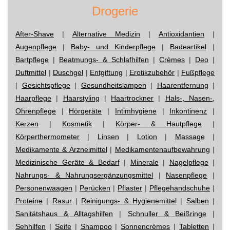
Drogerie
After-Shave
|
Alternative Medizin
|
Antioxidantien
|
Augenpflege
|
Baby- und Kinderpflege
|
Badeartikel
|
Bartpflege
|
Beatmungs- & Schlafhilfen
|
Crèmes
|
Deo
|
Duftmittel
|
Duschgel
|
Entgiftung
|
Erotikzubehör
|
Fußpflege
|
Gesichtspflege
|
Gesundheitslampen
|
Haarentfernung
|
Haarpflege
|
Haarstyling
|
Haartrockner
|
Hals-, Nasen-,
Ohrenpflege
|
Hörgeräte
|
Intimhygiene
|
Inkontinenz
|
Kerzen
|
Kosmetik
|
Körper- & Hautpflege
|
Körperthermometer
|
Linsen
|
Lotion
|
Massage
|
Medikamente & Arzneimittel
|
Medikamentenaufbewahrung
|
Medizinische Geräte & Bedarf
|
Minerale
|
Nagelpflege
|
Nahrungs- & Nahrungsergänzungsmittel
|
Nasenpflege
|
Personenwaagen
|
Perücken
|
Pflaster
|
Pflegehandschuhe
|
Proteine
|
Rasur
|
Reinigungs- & Hygienemittel
|
Salben
|
Sanitätshaus & Alltagshilfen
|
Schnuller & Beißringe
|
Sehhilfen
|
Seife
|
Shampoo
|
Sonnencrèmes
|
Tabletten
|