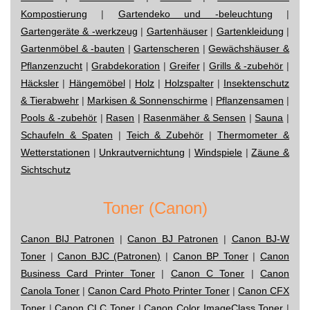
Kompostierung
|
Gartendeko und -beleuchtung
|
Gartengeräte & -werkzeug
|
Gartenhäuser
|
Gartenkleidung
|
Gartenmöbel & -bauten
|
Gartenscheren
|
Gewächshäuser &
Pflanzenzucht
|
Grabdekoration
|
Greifer
|
Grills & -zubehör
|
Häcksler
|
Hängemöbel
|
Holz
|
Holzspalter
|
Insektenschutz
& Tierabwehr
|
Markisen & Sonnenschirme
|
Pflanzensamen
|
Pools & -zubehör
|
Rasen
|
Rasenmäher & Sensen
|
Sauna
|
Schaufeln & Spaten
|
Teich & Zubehör
|
Thermometer &
Wetterstationen
|
Unkrautvernichtung
|
Windspiele
|
Zäune &
Sichtschutz
Toner (Canon)
Canon BIJ Patronen
|
Canon BJ Patronen
|
Canon BJ-W
Toner
|
Canon BJC (Patronen)
|
Canon BP Toner
|
Canon
Business Card Printer Toner
|
Canon C Toner
|
Canon
Canola Toner
|
Canon Card Photo Printer Toner
|
Canon CFX
Toner
|
Canon CLC Toner
|
Canon Color ImageClass Toner
|