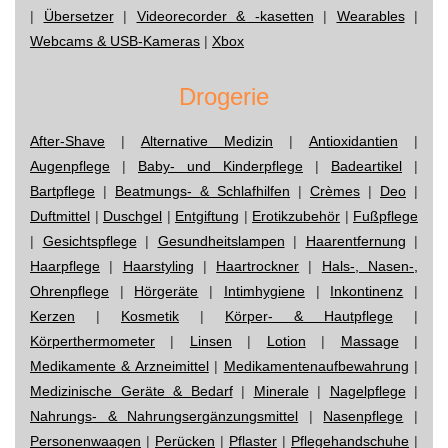
|
Übersetzer
|
Videorecorder & -kasetten
|
Wearables
|
Webcams & USB-Kameras
|
Xbox
Drogerie
After-Shave
|
Alternative Medizin
|
Antioxidantien
|
Augenpflege
|
Baby- und Kinderpflege
|
Badeartikel
|
Bartpflege
|
Beatmungs- & Schlafhilfen
|
Crèmes
|
Deo
|
Duftmittel
|
Duschgel
|
Entgiftung
|
Erotikzubehör
|
Fußpflege
|
Gesichtspflege
|
Gesundheitslampen
|
Haarentfernung
|
Haarpflege
|
Haarstyling
|
Haartrockner
|
Hals-, Nasen-,
Ohrenpflege
|
Hörgeräte
|
Intimhygiene
|
Inkontinenz
|
Kerzen
|
Kosmetik
|
Körper- & Hautpflege
|
Körperthermometer
|
Linsen
|
Lotion
|
Massage
|
Medikamente & Arzneimittel
|
Medikamentenaufbewahrung
|
Medizinische Geräte & Bedarf
|
Minerale
|
Nagelpflege
|
Nahrungs- & Nahrungsergänzungsmittel
|
Nasenpflege
|
Personenwaagen
|
Perücken
|
Pflaster
|
Pflegehandschuhe
|