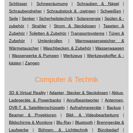
Schlösser
|
Schneeräumung
|
Schrauben & Nägel
|
Schraubendreher
|
Schraubstock & -zwingen
|
Schweißen
|
Seile
|
Senker
|
Sicherheitstechnik
|
Solarenergie
|
Spülen & -
zubehör
|
Strahler
|
Strom & Steckdosen
|
Tapeten &
Zubehör
|
Toiletten & Zubehör
|
Transportsysteme
|
Türen &
Zubehör
|
Umlenkrollen
|
Warmwasserspeicher &
Wärmetauscher
|
Waschbecken & Zubehör
|
Wasserwaagen
|
Wasserwerke & Pumpen
|
Werkzeug
|
Werkzeugkoffer & -
kästen
|
Zangen
Computer & Technik
3D & Virtual Reality
|
Adapter, Stecker & Steckdosen
|
Akkus,
Ladegeräte & Powerbanks
|
Anrufbeantworter
|
Antennen,
DVB-T & Satelittenschüsseln
|
Aufnahmegeräte
|
Backup
|
Beamer & Projektoren
|
Bild- & Videobearbeitung
|
Bildschirme & Monitore
|
Blu-Ray
|
Bluetooth
|
Brenngeräte &
Laufwerke
|
Bühnen- & Lichttechnik
|
Bürobedarf
|