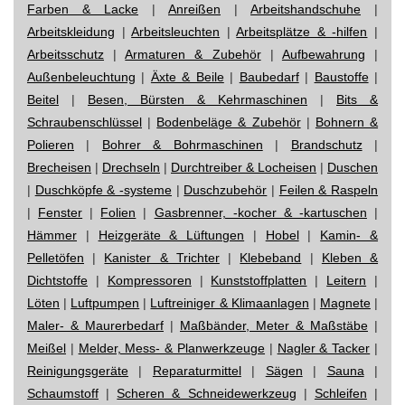
Farben & Lacke
|
Anreißen
|
Arbeitshandschuhe
|
Arbeitskleidung
|
Arbeitsleuchten
|
Arbeitsplätze & -hilfen
|
Arbeitsschutz
|
Armaturen & Zubehör
|
Aufbewahrung
|
Außenbeleuchtung
|
Äxte & Beile
|
Baubedarf
|
Baustoffe
|
Beitel
|
Besen, Bürsten & Kehrmaschinen
|
Bits &
Schraubenschlüssel
|
Bodenbeläge & Zubehör
|
Bohnern &
Polieren
|
Bohrer & Bohrmaschinen
|
Brandschutz
|
Brecheisen
|
Drechseln
|
Durchtreiber & Locheisen
|
Duschen
|
Duschköpfe & -systeme
|
Duschzubehör
|
Feilen & Raspeln
|
Fenster
|
Folien
|
Gasbrenner, -kocher & -kartuschen
|
Hämmer
|
Heizgeräte & Lüftungen
|
Hobel
|
Kamin- &
Pelletöfen
|
Kanister & Trichter
|
Klebeband
|
Kleben &
Dichtstoffe
|
Kompressoren
|
Kunststoffplatten
|
Leitern
|
Löten
|
Luftpumpen
|
Luftreiniger & Klimaanlagen
|
Magnete
|
Maler- & Maurerbedarf
|
Maßbänder, Meter & Maßstäbe
|
Meißel
|
Melder, Mess- & Planwerkzeuge
|
Nagler & Tacker
|
Reinigungsgeräte
|
Reparaturmittel
|
Sägen
|
Sauna
|
Schaumstoff
|
Scheren & Schneidewerkzeug
|
Schleifen
|