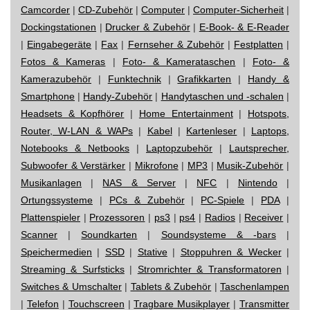
Camcorder
|
CD-Zubehör
|
Computer
|
Computer-Sicherheit
|
Dockingstationen
|
Drucker & Zubehör
|
E-Book- & E-Reader
|
Eingabegeräte
|
Fax
|
Fernseher & Zubehör
|
Festplatten
|
Fotos & Kameras
|
Foto- & Kamerataschen
|
Foto- &
Kamerazubehör
|
Funktechnik
|
Grafikkarten
|
Handy &
Smartphone
|
Handy-Zubehör
|
Handytaschen und -schalen
|
Headsets & Kopfhörer
|
Home Entertainment
|
Hotspots,
Router, W-LAN & WAPs
|
Kabel
|
Kartenleser
|
Laptops,
Notebooks & Netbooks
|
Laptopzubehör
|
Lautsprecher,
Subwoofer & Verstärker
|
Mikrofone
|
MP3
|
Musik-Zubehör
|
Musikanlagen
|
NAS & Server
|
NFC
|
Nintendo
|
Ortungssysteme
|
PCs & Zubehör
|
PC-Spiele
|
PDA
|
Plattenspieler
|
Prozessoren
|
ps3
|
ps4
|
Radios
|
Receiver
|
Scanner
|
Soundkarten
|
Soundsysteme & -bars
|
Speichermedien
|
SSD
|
Stative
|
Stoppuhren & Wecker
|
Streaming & Surfsticks
|
Stromrichter & Transformatoren
|
Switches & Umschalter
|
Tablets & Zubehör
|
Taschenlampen
|
Telefon
|
Touchscreen
|
Tragbare Musikplayer
|
Transmitter