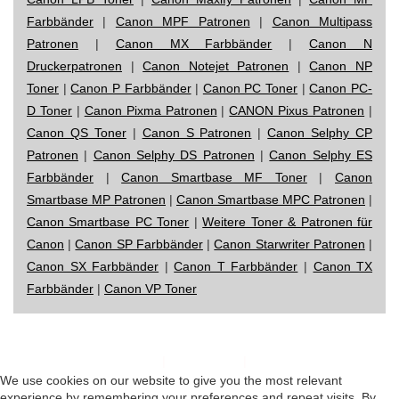
Farbbänder
|
Canon MPF Patronen
|
Canon Multipass
Patronen
|
Canon MX Farbbänder
|
Canon N
Druckerpatronen
|
Canon Notejet Patronen
|
Canon NP
Toner
|
Canon P Farbbänder
|
Canon PC Toner
|
Canon PC-
D Toner
|
Canon Pixma Patronen
|
CANON Pixus Patronen
|
Canon QS Toner
|
Canon S Patronen
|
Canon Selphy CP
Patronen
|
Canon Selphy DS Patronen
|
Canon Selphy ES
Farbbänder
|
Canon Smartbase MF Toner
|
Canon
Smartbase MP Patronen
|
Canon Smartbase MPC Patronen
|
Canon Smartbase PC Toner
|
Weitere Toner & Patronen für
Canon
|
Canon SP Farbbänder
|
Canon Starwriter Patronen
|
Canon SX Farbbänder
|
Canon T Farbbänder
|
Canon TX
Farbbänder
|
Canon VP Toner
Impressum
|
Datenschutz
|
Startseite
We use cookies on our website to give you the most relevant
experience by remembering your preferences and repeat visits. By