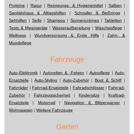
Proteine
|
Rasur
|
Reinigungs- & Hygienemittel
|
Salben
|
Sanitätshaus & Alltagshilfen
|
Schnuller & Beißringe
|
Sehhilfen
|
Seife
|
Shampoo
|
Sonnencrèmes
|
Tabletten
|
Tests & Messgeräte
|
Wasseraufbereitung
|
Wäschepflege
|
Wellness
|
Wundversorgung & Erste Hilfe
|
Zahn- &
Mundpflege
Fahrzeuge
Auto-Elektronik
|
Autoreifen & -Felgen
|
Autopflege
|
Auto-
Ersatzteile
|
Auto-Styling
|
Auto-Zubehör
|
Boot & Schiff
|
Fahrräder
|
Fahrrad-Ersatzteile
|
Fahradschlösser
|
Fahrrad-
Zubehör
|
Fahrzeugsicherheit
|
Kindersitze
|
Kraftrad-
Ersatzteile
|
Motorrad
|
Navigation & Blitzerwarner
|
Wohnwagen
|
Weitere Fahrzeuge
Garten