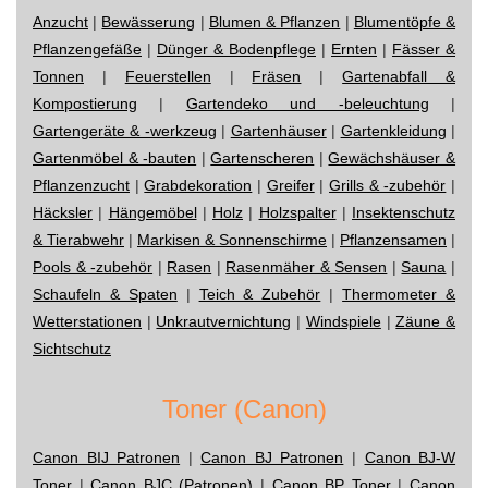
Anzucht
|
Bewässerung
|
Blumen & Pflanzen
|
Blumentöpfe &
Pflanzengefäße
|
Dünger & Bodenpflege
|
Ernten
|
Fässer &
Tonnen
|
Feuerstellen
|
Fräsen
|
Gartenabfall &
Kompostierung
|
Gartendeko und -beleuchtung
|
Gartengeräte & -werkzeug
|
Gartenhäuser
|
Gartenkleidung
|
Gartenmöbel & -bauten
|
Gartenscheren
|
Gewächshäuser &
Pflanzenzucht
|
Grabdekoration
|
Greifer
|
Grills & -zubehör
|
Häcksler
|
Hängemöbel
|
Holz
|
Holzspalter
|
Insektenschutz
& Tierabwehr
|
Markisen & Sonnenschirme
|
Pflanzensamen
|
Pools & -zubehör
|
Rasen
|
Rasenmäher & Sensen
|
Sauna
|
Schaufeln & Spaten
|
Teich & Zubehör
|
Thermometer &
Wetterstationen
|
Unkrautvernichtung
|
Windspiele
|
Zäune &
Sichtschutz
Toner (Canon)
Canon BIJ Patronen
|
Canon BJ Patronen
|
Canon BJ-W
Toner
|
Canon BJC (Patronen)
|
Canon BP Toner
|
Canon