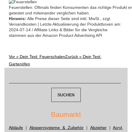
Feuerstellen: Oftmals finden Konsumenten das richtige Produkt 
getestet und miteinander verglichen haben.
Hinweis:
Alle Preise dieser Seite sind inkl. MwSt., zzgl.
Versandkosten | Letzte Aktualisierung der Produktboxen am:
2024-07-14 / Affiliate Links & Bilder für die Vergleiche
stammen aus der Amazon Product Advertising API
Vor »
Dein Test: Feuerschalen
Zurück «
Dein Test:
Post
Gartenöfen
navigation
Suchen
nach:
Baumarkt
Abläufe
|
Absperrsysteme & Zubehör
|
Abzieher
|
Acryl,